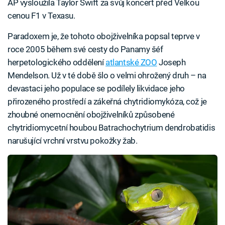
AP vysloužila Taylor Swift za svůj koncert před Velkou
cenou F1 v Texasu.
Paradoxem je, že tohoto obojživelníka popsal teprve v
roce 2005 během své cesty do Panamy šéf
herpetologického oddělení
atlantské ZOO
Joseph
Mendelson. Už v té době šlo o velmi ohrožený druh – na
devastaci jeho populace se podílely likvidace jeho
přirozeného prostředí a zákeřná chytridiomykóza, což je
zhoubné onemocnění obojživelníků způsobené
chytridiomycetní houbou Batrachochytrium dendrobatidis
narušující vrchní vrstvu pokožky žab.