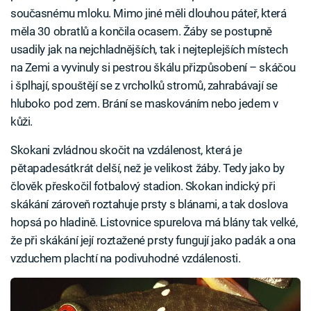
současnému mloku. Mimo jiné měli dlouhou páteř, která
měla 30 obratlů a končila ocasem. Žáby se postupně
usadily jak na nejchladnějších, tak i nejteplejších místech
na Zemi a vyvinuly si pestrou škálu přizpůsobení – skáčou
i šplhají, spouštějí se z vrcholků stromů, zahrabávají se
hluboko pod zem. Brání se maskováním nebo jedem v
kůži.
Skokani zvládnou skočit na vzdálenost, která je
pětapadesátkrát delší, než je velikost žáby. Tedy jako by
člověk přeskočil fotbalový stadion. Skokan indický při
skákání zároveň roztahuje prsty s blánami, a tak doslova
hopsá po hladině. Listovnice spurelova má blány tak velké,
že při skákání její roztažené prsty fungují jako padák a ona
vzduchem plachtí na podivuhodné vzdálenosti.