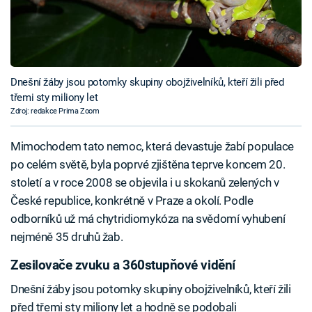
Dnešní žáby jsou potomky skupiny obojživelníků, kteří žili před
třemi sty miliony let
Zdroj: redakce Prima Zoom
Mimochodem tato nemoc, která devastuje žabí populace
po celém světě, byla poprvé zjištěna teprve koncem 20.
století a v roce 2008 se objevila i u skokanů zelených v
České republice, konkrétně v Praze a okolí. Podle
odborníků už má chytridiomykóza na svědomí vyhubení
nejméně 35 druhů žab.
Zesilovače zvuku a 360stupňové vidění
Dnešní žáby jsou potomky skupiny obojživelníků, kteří žili
před třemi sty miliony let a hodně se podobali