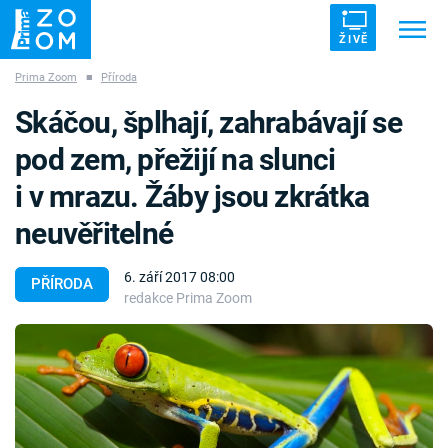
ŽIVĚ
Prima Zoom
■
Příroda
Trendy:
ZRÁDCI
UFO
DRUHÁ SVĚTOVÁ VÁLKA
Skáčou, šplhají, zahrabávají se
ZÁHADY
VETŘELCI DÁVNOVĚKU
pod zem, přežijí na slunci
i v mrazu. Žáby jsou zkrátka
neuvěřitelné
Témata
6. září 2017 08:00
PŘÍRODA
redakce Prima Zoom
Témata
Pořady
TV Program