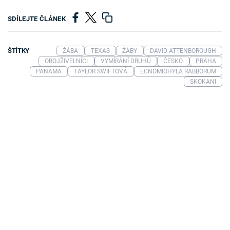
SDÍLEJTE ČLÁNEK
ŠTÍTKY
ŽÁBA
TEXAS
ŽÁBY
DAVID ATTENBOROUGH
OBOJŽIVELNÍCI
VYMÍRÁNÍ DRUHŮ
ČESKO
PRAHA
PANAMA
TAYLOR SWIFTOVÁ
ECNOMIOHYLA RABBORUM
SKOKANI