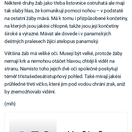
Některé druhy žab jako třeba listovnice ostruhatá ale mají
tak slabý hlas, že komunikují pomocí nohou – v podstatě
na ostatní žáby mává. Má k tomu i přizpůsobené končetiny,
na kterých jsou jakési chlopně, takže jsou její končetiny
široké a výrazné. Mávat ale dovede i v panamských
deštných pralesech žijící atelopus panamský.
Většina žab má veliké oči. Musejí být velké, protože žáby
nemají krk a nemohou otáčet hlavou, chtějí-li vidět na
stranu. Namísto toho jejich dvě oči společně poskytují
téměř třistašedesátistupňový pohled. Také mívají jakési
průhledné třetí víčko, které jim pod vodou chrání zrak, aniž
by znemožňovalo vidění.
(mih)