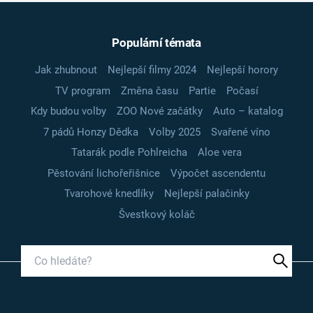
Populární témata
Jak zhubnout
Nejlepší filmy 2024
Nejlepší horory
TV program
Změna času
Partie
Počasí
Kdy budou volby
ZOO Nové začátky
Auto – katalog
7 pádů Honzy Dědka
Volby 2025
Svařené víno
Tatarák podle Pohlreicha
Aloe vera
Pěstování lichořeřišnice
Výpočet ascendentu
Tvarohové knedlíky
Nejlepší palačinky
Švestkový koláč