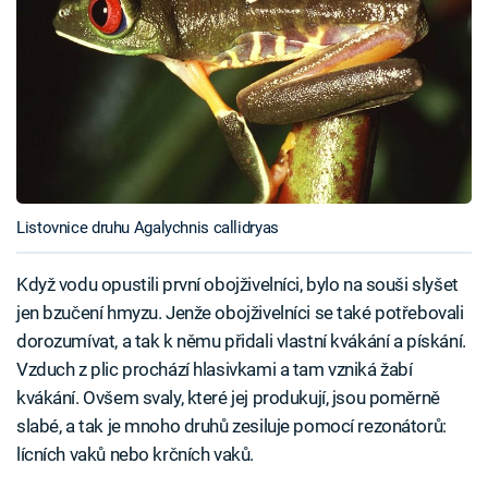
Listovnice druhu Agalychnis callidryas
Když vodu opustili první obojživelníci, bylo na souši slyšet
jen bzučení hmyzu. Jenže obojživelníci se také potřebovali
dorozumívat, a tak k němu přidali vlastní kvákání a pískání.
Vzduch z plic prochází hlasivkami a tam vzniká žabí
kvákání. Ovšem svaly, které jej produkují, jsou poměrně
slabé, a tak je mnoho druhů zesiluje pomocí rezonátorů:
lícních vaků nebo krčních vaků.