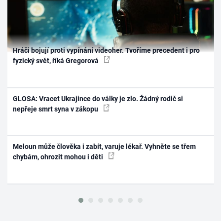
Hráči bojují proti vypínání videoher. Tvoříme precedent i pro
fyzický svět, říká Gregorová
GLOSA: Vracet Ukrajince do války je zlo. Žádný rodič si
nepřeje smrt syna v zákopu
Meloun může člověka i zabít, varuje lékař. Vyhněte se třem
chybám, ohrozit mohou i děti