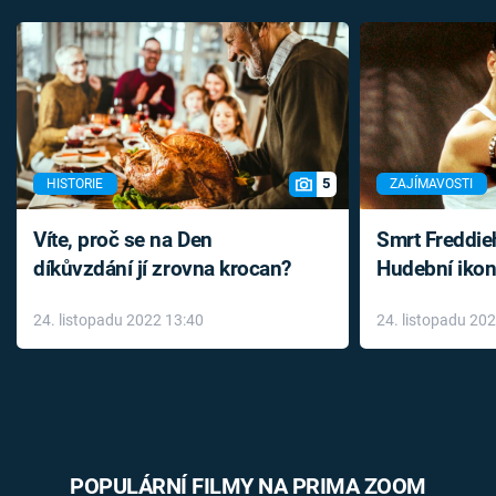
5
HISTORIE
ZAJÍMAVOSTI
Víte, proč se na Den
Smrt Freddie
díkůvzdání jí zrovna krocan?
Hudební ikon
až do konce 
24. listopadu 2022 13:40
24. listopadu 20
léky
POPULÁRNÍ FILMY NA PRIMA ZOOM