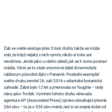
Žab ve světě existuje přes 5 tisíc druhů, takže se může
stát, že když nějaký z nich vymře, nikdo si toho ani
nevšimne. Jenže jako u všeho záleží, jak se k tomu postaví
média. Vloni se to stalo stromové žábě
Ecnomiohyla
rabborum
původně žijící v Panamě. Poslední exemplář
svého druhu zemřel 26. září 2016 v atlantské botanické
zahradě. Žábě bylo 12 let a jmenovala se Toughie – tedy
něco jako Tvrďák. Vymření tohoto druhu věnovala
agentura AP (Associated Press) zprávu obsahující přesně
264 slov – to je o 534 slov méně, než si ve stejné době od