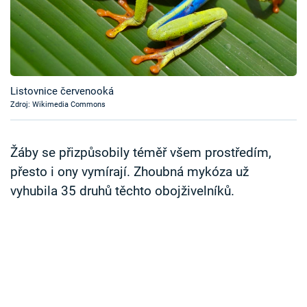
Časopis
Sledujte prima+
Přihlášení
Listovnice červenooká
Zdroj: Wikimedia Commons
Sledujte nás
Žáby se přizpůsobily téměř všem prostředím,
přesto i ony vymírají. Zhoubná mykóza už
vyhubila 35 druhů těchto obojživelníků.