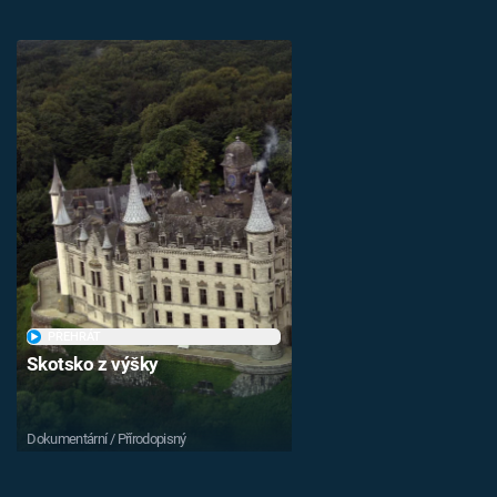
PŘEHRÁT
Skotsko z výšky
Dokumentární / Přírodopisný