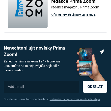
redakce Prima Zoom
redakce magazínu Prima Zoom
VŠECHNY ČLÁNKY AUTORA
Nenechte si ujít novinky Prima
Zoom!
Zanechte nám svůj e-mail a 1x týdně vás
upozorníme na to nejnovější a nejlepší z
našeho webu.
ODESLAT
Odesláním formuláře souhlasíte s
podmínkami zpracování osobních údajů