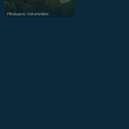
Přírodopisný / Dokumentární