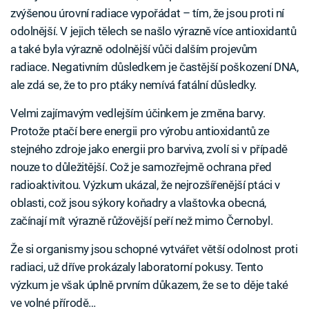
zvýšenou úrovní radiace vypořádat – tím, že jsou proti ní
odolnější. V jejich tělech se našlo výrazně více antioxidantů
a také byla výrazně odolnější vůči dalším projevům
radiace. Negativním důsledkem je častější poškození DNA,
ale zdá se, že to pro ptáky nemívá fatální důsledky.
Velmi zajímavým vedlejším účinkem je změna barvy.
Protože ptačí bere energii pro výrobu antioxidantů ze
stejného zdroje jako energii pro barviva, zvolí si v případě
nouze to důležitější. Což je samozřejmě ochrana před
radioaktivitou. Výzkum ukázal, že nejrozšířenější ptáci v
oblasti, což jsou sýkory koňadry a vlaštovka obecná,
začínají mít výrazně růžovější peří než mimo Černobyl.
Že si organismy jsou schopné vytvářet větší odolnost proti
radiaci, už dříve prokázaly laboratorní pokusy. Tento
výzkum je však úplně prvním důkazem, že se to děje také
ve volné přírodě…