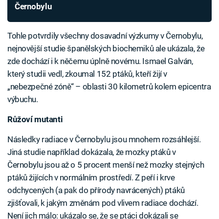
Černobylu
Tohle potvrdily všechny dosavadní výzkumy v Černobylu,
nejnovější studie španělských biochemiků ale ukázala, že
zde dochází i k něčemu úplně novému. Ismael Galván,
který studii vedl, zkoumal 152 ptáků, kteří žijí v
„nebezpečné zóně“ – oblasti 30 kilometrů kolem epicentra
výbuchu.
Růžoví mutanti
Následky radiace v Černobylu jsou mnohem rozsáhlejší.
Jiná studie například dokázala, že mozky ptáků v
Černobylu jsou až o 5 procent menší než mozky stejných
ptáků žijících v normálním prostředí. Z peří i krve
odchycených (a pak do přírody navrácených) ptáků
zjišťovali, k jakým změnám pod vlivem radiace dochází.
Není jich málo: ukázalo se, že se ptáci dokázali se