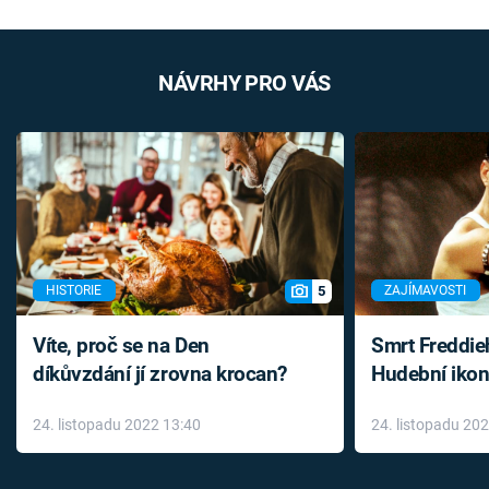
NÁVRHY PRO VÁS
5
HISTORIE
ZAJÍMAVOSTI
Víte, proč se na Den
Smrt Freddie
díkůvzdání jí zrovna krocan?
Hudební ikon
až do konce 
24. listopadu 2022 13:40
24. listopadu 20
léky