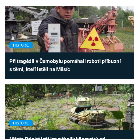
HISTORIE
Při tragédii v Černobylu pomáhali roboti příbuzní
s těmi, kteří letěli na Měsíc
HISTORIE
Město Pripjať leží jen několik kilometrů od