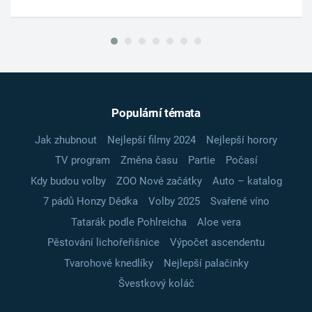
Populární témata
Jak zhubnout
Nejlepší filmy 2024
Nejlepší horory
TV program
Změna času
Partie
Počasí
Kdy budou volby
ZOO Nové začátky
Auto – katalog
7 pádů Honzy Dědka
Volby 2025
Svařené víno
Tatarák podle Pohlreicha
Aloe vera
Pěstování lichořeřišnice
Výpočet ascendentu
Tvarohové knedlíky
Nejlepší palačinky
Švestkový koláč