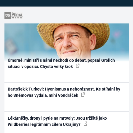
Úmorné, ministři s námi nechodí do debat, popsal Grolich
situaci v opozici. Chystá velký krok
Bartošek k Turkovi: Hyenismus a nehoráznost. Ke stíhání by
ho Sněmovna vydala, míní Vondráček
Lékárničky, drony i pytle na mrtvoly: Jsou tržiště jako
Wildberries legitimním cílem Ukrajiny?