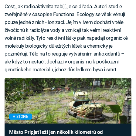
Cest, jak radioaktivnita zabíjí, je celá řada. Autoři studie
zveřejněné v časopise Functional Ecology se však věnují
pouze jedné z nich - ionizaci. Jejím vlivem dochází v těle
živočichů k radiolýze vody a vznikají tak velmi reaktivní
volné radikály. Tyto reaktivní látky pak napadají organické
molekuly biologicky důležitých látek a chemicky je
pozměňují. Tělo na to reaguje vytvářením antioxidantů –
ale když to nestačí, dochází v organismu k poškození
genetického materiálu, jehož důsledkem bývá i smrt.
HISTORIE
Město Pripjať leží jen několik kilometrů od