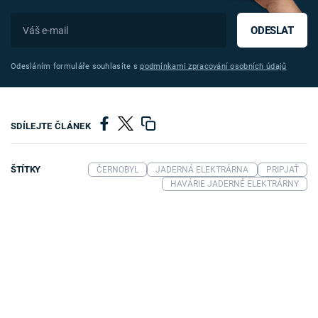
ODESLAT
Odesláním formuláře souhlasíte s
podmínkami zpracování osobních údajů
SDÍLEJTE ČLÁNEK
ŠTÍTKY
ČERNOBYL
JADERNÁ ELEKTRÁRNA
PRIPJAŤ
HAVÁRIE JADERNÉ ELEKTRÁRNY