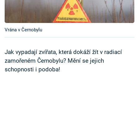
Časopis
Sledujte prima+
Vrána v Černobylu
Přihlášení
Jak vypadají zvířata, která dokáží žít v radiací
zamořeném Černobylu? Mění se jejich
Sledujte nás
schopnosti i podoba!