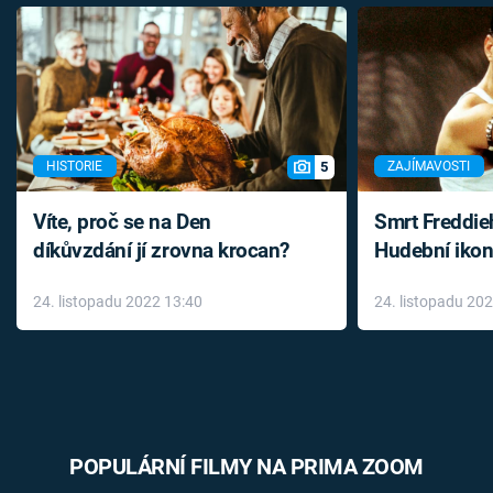
5
HISTORIE
ZAJÍMAVOSTI
Víte, proč se na Den
Smrt Freddie
díkůvzdání jí zrovna krocan?
Hudební ikon
až do konce 
24. listopadu 2022 13:40
24. listopadu 20
léky
POPULÁRNÍ FILMY NA PRIMA ZOOM