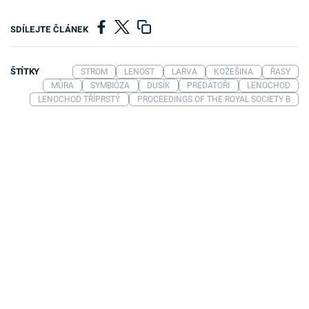
SDÍLEJTE ČLÁNEK
ŠTÍTKY
STROM
LENOST
LARVA
KOŽEŠINA
ŘASY
MŮRA
SYMBIÓZA
DUSÍK
PREDÁTOŘI
LENOCHOD
LENOCHOD TŘÍPRSTÝ
PROCEEDINGS OF THE ROYAL SOCIETY B