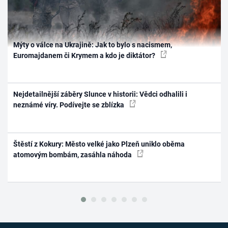
Mýty o válce na Ukrajině: Jak to bylo s nacismem,
Euromajdanem či Krymem a kdo je diktátor?
Nejdetailnější záběry Slunce v historii: Vědci odhalili i
neznámé víry. Podívejte se zblízka
Štěstí z Kokury: Město velké jako Plzeň uniklo oběma
atomovým bombám, zasáhla náhoda