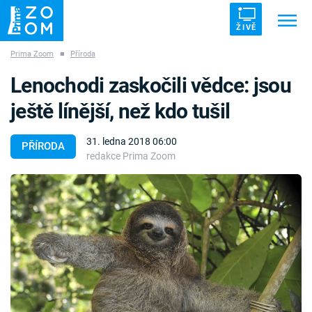
ŽIVĚ
Prima Zoom
■
Příroda
Trendy:
ZRÁDCI
UFO
DRUHÁ SVĚTOVÁ VÁLKA
Lenochodi zaskočili vědce: jsou
ZÁHADY
VETŘELCI DÁVNOVĚKU
ještě línější, než kdo tušil
31. ledna 2018 06:00
PŘÍRODA
redakce Prima Zoom
Témata
Témata
Pořady
TV Program