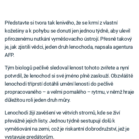
Představte si tvora tak lenivého, že se krmí z vlastní
kožešiny a k pohybu se donutí jen jednou týdně, aby ulevil
přirozenému nutkání vyměšovacího ústrojí. Přesně takový
je, jak zjistili vědci, jeden druh lenochoda, napsala agentura
AFP.
Tým biologů pečlivě sledoval lenost tohoto zvířete a nyní
potvrdil, že lenochod si své jméno plně zaslouží. Obzvláště
lenochodi tříprstí dotáhli umění lenosti do pečlivě
propracovaného – a velmi pomalého – rytmu, v němž hraje
důležitou roli jeden druh můry.
Lenochodi žijí zavěšení ve větvích stromů, kde se živí
převážně jejich listy. Jednou týdně sestupují dolů k
vyměšování na zemi, což je riskantní dobrodružství, jež je
vystavuje predátorům.