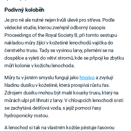
Podivný koloběh
Je pro ně ale nutné nejen kvůli úlevě pro střeva. Podle
vědecké studie, kterou zveřejnil odborný časopis
Proceedings of the Royal Society B, při tomto sestupu
nakladou můry žijící v kožešině lenochodů vajíčka do
čerstvého trusu. Tady se vyvinou larvy, přemění se na
dospělce a vyletí do větví stromů, kde se připojí ke zbytku
můří kolonie v kožichu lenochoda.
Můry tu v jistém smyslu fungují jako
hnojivo
a zvyšují
hladinu dusíku v kožešině, která prospívá růstu řas.
Zdrojem dusíku mohou být malé kousky trusu, který na
můrách ulpí při líhnutí z larvy. V chloupcích lenochodí srsti
se zachytává dešťová voda, s jejíž pomocí řasy
hydroponicky rostou.
A lenochod si tak na vlastním kožiše pěstuje řasovou