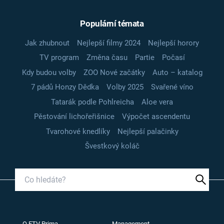
Populární témata
Jak zhubnout
Nejlepší filmy 2024
Nejlepší horory
TV program
Změna času
Partie
Počasí
Kdy budou volby
ZOO Nové začátky
Auto – katalog
7 pádů Honzy Dědka
Volby 2025
Svařené víno
Tatarák podle Pohlreicha
Aloe vera
Pěstování lichořeřišnice
Výpočet ascendentu
Tvarohové knedlíky
Nejlepší palačinky
Švestkový koláč
O FTV Prima
Management