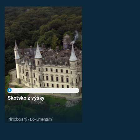
PŘEHRÁT
Skotsko z výšky
Přírodopisný / Dokumentární