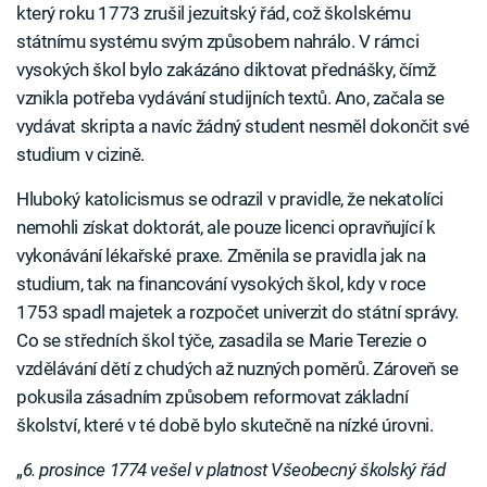
který roku 1773 zrušil jezuitský řád, což školskému
státnímu systému svým způsobem nahrálo. V rámci
vysokých škol bylo zakázáno diktovat přednášky, čímž
vznikla potřeba vydávání studijních textů. Ano, začala se
vydávat skripta a navíc žádný student nesměl dokončit své
studium v cizině.
Hluboký katolicismus se odrazil v pravidle, že nekatolíci
nemohli získat doktorát, ale pouze licenci opravňující k
vykonávání lékařské praxe. Změnila se pravidla jak na
studium, tak na financování vysokých škol, kdy v roce
1753 spadl majetek a rozpočet univerzit do státní správy.
Co se středních škol týče, zasadila se Marie Terezie o
vzdělávání dětí z chudých až nuzných poměrů. Zároveň se
pokusila zásadním způsobem reformovat základní
školství, které v té době bylo skutečně na nízké úrovni.
„
6. prosince 1774 vešel v platnost Všeobecný školský řád