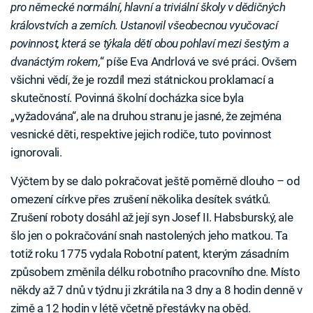
pro německé normální, hlavní a triviální školy v dědičných
královstvích a zemích. Ustanovil všeobecnou vyučovací
povinnost, která se týkala dětí obou pohlaví mezi šestým a
dvanáctým rokem,
“ píše Eva Andrlová ve své práci. Ovšem
všichni vědí, že je rozdíl mezi státnickou proklamací a
skutečností. Povinná školní docházka sice byla
„vyžadována“, ale na druhou stranu je jasné, že zejména
vesnické děti, respektive jejich rodiče, tuto povinnost
ignorovali.
Výčtem by se dalo pokračovat ještě poměrně dlouho – od
omezení církve přes zrušení několika desítek svátků.
Zrušení roboty dosáhl až její syn Josef II. Habsburský, ale
šlo jen o pokračování snah nastolených jeho matkou. Ta
totiž roku 1775 vydala Robotní patent, kterým zásadním
způsobem změnila délku robotního pracovního dne. Místo
někdy až 7 dnů v týdnu ji zkrátila na 3 dny a 8 hodin denně v
zimě a 12 hodin v létě včetně přestávky na oběd.