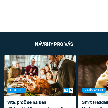
NÁVRHY PRO VÁS
5
HISTORIE
ZAJÍMAVOSTI
Víte, proč se na Den
Smrt Freddie