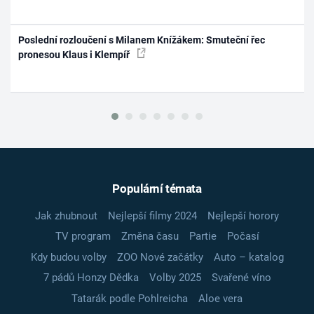
Poslední rozloučení s Milanem Knížákem: Smuteční řec
pronesou Klaus i Klempíř
Populární témata
Jak zhubnout
Nejlepší filmy 2024
Nejlepší horory
TV program
Změna času
Partie
Počasí
Kdy budou volby
ZOO Nové začátky
Auto – katalog
7 pádů Honzy Dědka
Volby 2025
Svařené víno
Tatarák podle Pohlreicha
Aloe vera