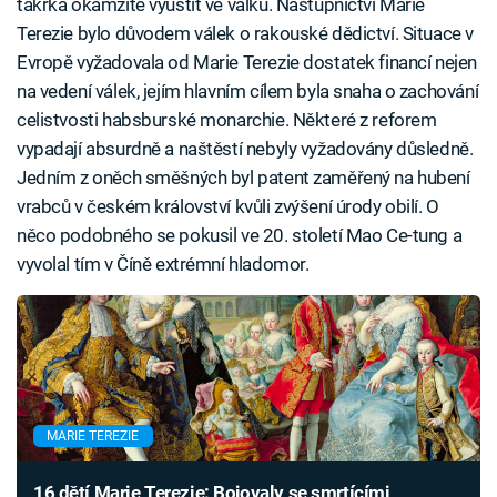
takřka okamžitě vyústit ve válku. Nástupnictví Marie
Terezie bylo důvodem válek o rakouské dědictví. Situace v
Evropě vyžadovala od Marie Terezie dostatek financí nejen
na vedení válek, jejím hlavním cílem byla snaha o zachování
celistvosti habsburské monarchie. Některé z reforem
vypadají absurdně a naštěstí nebyly vyžadovány důsledně.
Jedním z oněch směšných byl patent zaměřený na hubení
vrabců v českém království kvůli zvýšení úrody obilí. O
něco podobného se pokusil ve 20. století Mao Ce-tung a
vyvolal tím v Číně extrémní hladomor.
MARIE TEREZIE
16 dětí Marie Terezie: Bojovaly se smrtícími