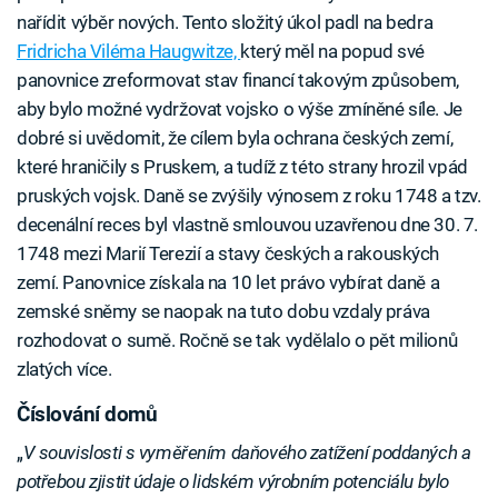
nařídit výběr nových. Tento složitý úkol padl na bedra
Fridricha Viléma Haugwitze,
který měl na popud své
panovnice zreformovat stav financí takovým způsobem,
aby bylo možné vydržovat vojsko o výše zmíněné síle. Je
dobré si uvědomit, že cílem byla ochrana českých zemí,
které hraničily s Pruskem, a tudíž z této strany hrozil vpád
pruských vojsk. Daně se zvýšily výnosem z roku 1748 a tzv.
decenální reces byl vlastně smlouvou uzavřenou dne 30. 7.
1748 mezi Marií Terezií a stavy českých a rakouských
zemí. Panovnice získala na 10 let právo vybírat daně a
zemské sněmy se naopak na tuto dobu vzdaly práva
rozhodovat o sumě. Ročně se tak vydělalo o pět milionů
zlatých více.
Číslování domů
„
V souvislosti s vyměřením daňového zatížení poddaných a
potřebou zjistit údaje o lidském výrobním potenciálu bylo