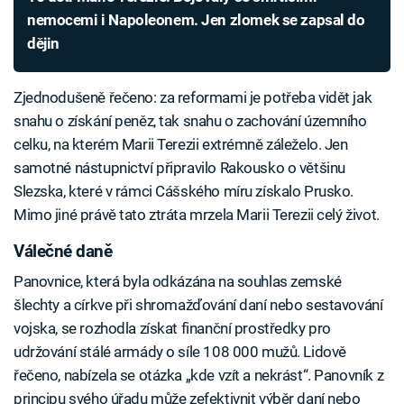
nemocemi i Napoleonem. Jen zlomek se zapsal do
dějin
Zjednodušeně řečeno: za reformami je potřeba vidět jak
snahu o získání peněz, tak snahu o zachování územního
celku, na kterém Marii Terezii extrémně záleželo. Jen
samotné nástupnictví připravilo Rakousko o většinu
Slezska, které v rámci Cášského míru získalo Prusko.
Mimo jiné právě tato ztráta mrzela Marii Terezii celý život.
Válečné daně
Panovnice, která byla odkázána na souhlas zemské
šlechty a církve při shromažďování daní nebo sestavování
vojska, se rozhodla získat finanční prostředky pro
udržování stálé armády o síle 108 000 mužů. Lidově
řečeno, nabízela se otázka „kde vzít a nekrást“. Panovník z
principu svého úřadu může zefektivnit výběr daní nebo