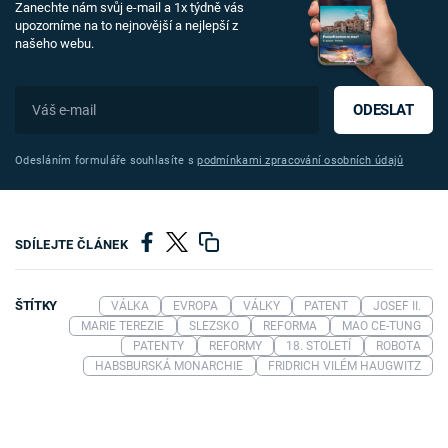
Zanechte nám svůj e-mail a 1x týdně vás
upozorníme na to nejnovější a nejlepší z
našeho webu.
ODESLAT
Odesláním formuláře souhlasíte s
podmínkami zpracování osobních údajů
SDÍLEJTE ČLÁNEK
ŠTÍTKY
VÁLKA
EVROPA
VÁLKY
PATENT
JOSEF II.
MARIE TEREZIE
SLEZSKO
REFORMA
MAO CE-TUNG
PATENTY
REFORMY
18. STOLETÍ
ROBOTA
HABSBURSKÁ MONARCHIE
FRIDRICH VILÉM HAUGWITZ