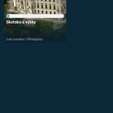
PŘEHRÁT
Skotsko z výšky
Dokumentární / Přírodopisný