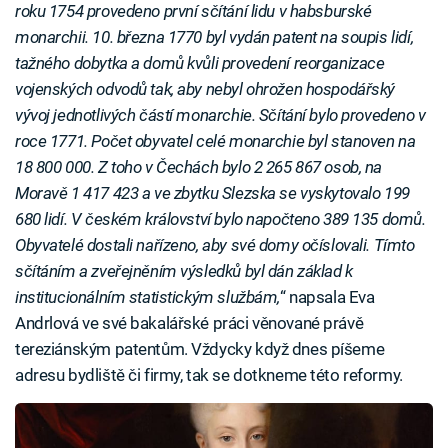
roku 1754 provedeno první sčítání lidu v habsburské
monarchii. 10. března 1770 byl vydán patent na soupis lidí,
tažného dobytka a domů kvůli provedení reorganizace
vojenských odvodů tak, aby nebyl ohrožen hospodářský
vývoj jednotlivých částí monarchie. Sčítání bylo provedeno v
roce 1771. Počet obyvatel celé monarchie byl stanoven na
18 800 000. Z toho v Čechách bylo 2 265 867 osob, na
Moravě 1 417 423 a ve zbytku Slezska se vyskytovalo 199
680 lidí. V českém království bylo napočteno 389 135 domů.
Obyvatelé dostali nařízeno, aby své domy očíslovali. Tímto
sčítáním a zveřejněním výsledků byl dán základ k
institucionálním statistickým službám,
“ napsala Eva
Andrlová ve své bakalářské práci věnované právě
tereziánským patentům. Vždycky když dnes píšeme
adresu bydliště či firmy, tak se dotkneme této reformy.