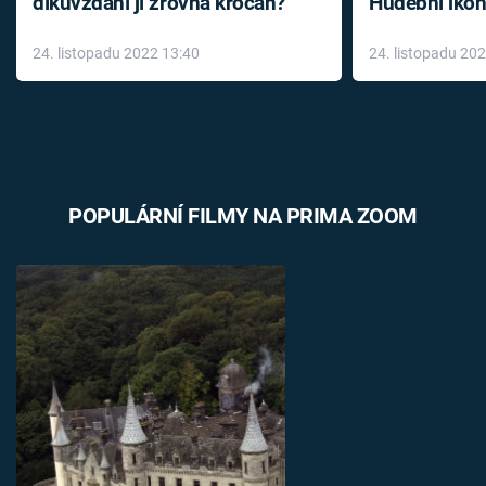
díkůvzdání jí zrovna krocan?
Hudební ikon
až do konce 
24. listopadu 2022 13:40
24. listopadu 20
léky
POPULÁRNÍ FILMY NA PRIMA ZOOM