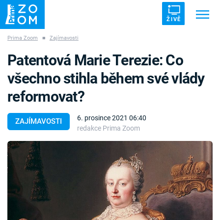
ŽIVĚ
Prima Zoom
■
Zajímavosti
Trendy:
ZRÁDCI
UFO
DRUHÁ SVĚTOVÁ VÁLKA
Patentová Marie Terezie: Co
ZÁHADY
VETŘELCI DÁVNOVĚKU
všechno stihla během své vlády
reformovat?
6. prosince 2021 06:40
ZAJÍMAVOSTI
redakce Prima Zoom
Témata
Témata
Pořady
TV Program