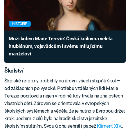
HISTORIE
Muži kolem Marie Terezie: Česká královna velela
hrubiánům, vojevůdcům i svému milujícímu
manželovi
Školství
Školské reformy proběhly na úrovni všech stupňů škol –
od základních po vysoké. Potřebu vzdělaných lidí Marie
Terezie pociťovala nejen v rodině, kdy trvala na znalostech
vlastních dětí. Zároveň se orientovala v evropských
školských systémech a věděla, že je nutno s Evropou držet
krok. Jedním z cílů bylo nahradit školství jezuitské
školstvím státním. Svou úlohu sehrál i papež
Kliment XIV
.,