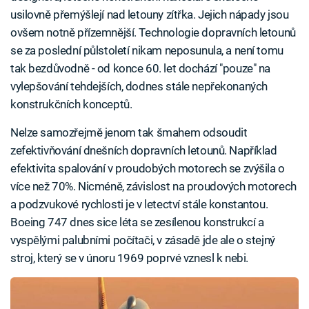
usilovně přemýšlejí nad letouny zítřka. Jejich nápady jsou
ovšem notně přízemnější. Technologie dopravních letounů
se za poslední půlstoletí nikam neposunula, a není tomu
tak bezdůvodně - od konce 60. let dochází "pouze" na
vylepšování tehdejších, dodnes stále nepřekonaných
konstrukčních konceptů.
Nelze samozřejmě jenom tak šmahem odsoudit
zefektivňování dnešních dopravních letounů. Například
efektivita spalování v proudobých motorech se zvýšila o
více než 70%. Nicméně, závislost na proudových motorech
a podzvukové rychlosti je v letectví stále konstantou.
Boeing 747 dnes sice léta se zesílenou konstrukcí a
vyspělými palubními počítači, v zásadě jde ale o stejný
stroj, který se v únoru 1969 poprvé vznesl k nebi.