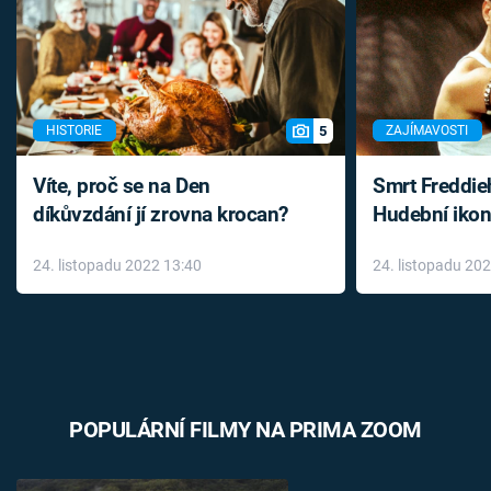
5
HISTORIE
ZAJÍMAVOSTI
Víte, proč se na Den
Smrt Freddie
díkůvzdání jí zrovna krocan?
Hudební ikon
až do konce 
24. listopadu 2022 13:40
24. listopadu 20
léky
POPULÁRNÍ FILMY NA PRIMA ZOOM