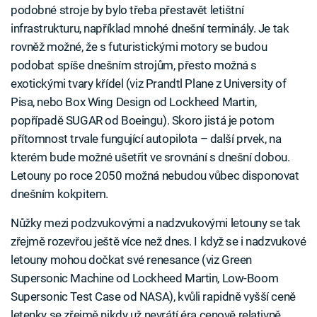
podobné stroje by bylo třeba přestavět letištní
infrastrukturu, například mnohé dnešní terminály. Je tak
rovněž možné, že s futuristickými motory se budou
podobat spíše dnešním strojům, přesto možná s
exotickými tvary křídel (viz Prandtl Plane z University of
Pisa, nebo Box Wing Design od Lockheed Martin,
popřípadě SUGAR od Boeingu). Skoro jistá je potom
přítomnost trvale fungující autopilota – další prvek, na
kterém bude možné ušetřit ve srovnání s dnešní dobou.
Letouny po roce 2050 možná nebudou vůbec disponovat
dnešním kokpitem.
Nůžky mezi podzvukovými a nadzvukovými letouny se tak
zřejmě rozevřou ještě více než dnes. I když se i nadzvukové
letouny mohou dočkat své renesance (viz Green
Supersonic Machine od Lockheed Martin, Low-Boom
Supersonic Test Case od NASA), kvůli rapidně vyšší ceně
letenky se zřejmě nikdy už nevrátí éra cenově relativně