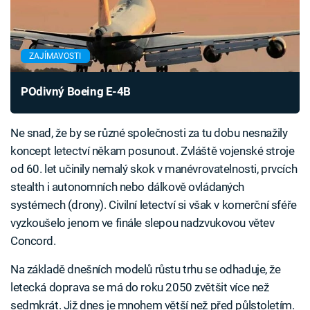
ZAJÍMAVOSTI
POdivný Boeing E-4B
Ne snad, že by se různé společnosti za tu dobu nesnažily
koncept letectví někam posunout. Zvláště vojenské stroje
od 60. let učinily nemalý skok v manévrovatelnosti, prvcích
stealth i autonomních nebo dálkově ovládaných
systémech (drony). Civilní letectví si však v komerční sféře
vyzkoušelo jenom ve finále slepou nadzvukovou větev
Concord.
Na základě dnešních modelů růstu trhu se odhaduje, že
letecká doprava se má do roku 2050 zvětšit více než
sedmkrát. Již dnes je mnohem větší než před půlstoletím.