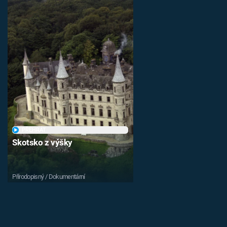
PŘEHRÁT
Skotsko z výšky
Přírodopisný / Dokumentární