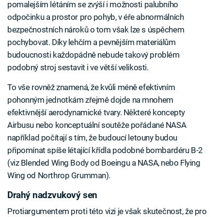
pomalejším létáním se zvýší i možnosti palubního
odpočinku a prostor pro pohyb, v éře abnormálních
bezpečnostních nároků o tom však lze s úspěchem
pochybovat. Díky lehčím a pevnějším materiálům
budoucnosti každopádně nebude takový problém
podobný stroj sestavit i ve větší velikosti.
To vše rovněž znamená, že kvůli méně efektivním
pohonným jednotkám zřejmě dojde na mnohem
efektivnější aerodynamické tvary. Některé koncepty
Airbusu nebo konceptuální soutěže pořádané NASA
například počítají s tím, že budoucí letouny budou
připomínat spíše létající křídla podobné bombardéru B-2
(viz Blended Wing Body od Boeingu a NASA, nebo Flying
Wing od Northrop Grumman).
Drahý nadzvukový sen
Protiargumentem proti této vizi je však skutečnost, že pro