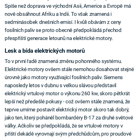
Spíše než doprava ve východní Asii, Americe a Evropě má
nově obsáhnout Afriku a Indii. To však znamená i
sedminásobek dnešních emisí. I kvůli obávám z ceny
fosilních paliv se proto obecně předpokládá přechod
přespříští generace letounů na elektrické motory.
Lesk a bída elektrických motorů
To v první řadě znamená změnu pohonného systému.
Elektrické motory ovšem stále nemohou dosahovat stejné
úrovně jako motory využívající fosilních paliv. Siemens
naposledy letos v dubnu s velkou slávou představil
elektrický vrtulový motor o výkonu 260 kw, skoro pětkrát
lepší než předešlé pokusy - což ovšem stále znamená, že
teprve umíme postavit elektrický motor skoro tak dobrý,
jako ten, který poháněl bombardéry B-17 za druhé světové
války. Ačkoliv se předpokládá, že se vrtulové motory v
příští dekádě vyrovnají svým předchůdcům, pro proudové