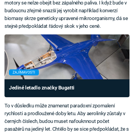
motory se nelze obejít bez zápalného paliva. I když bude v
budoucnu zřejmě snazší jej vyrobit například konverzí
biomasy skrze geneticky upravené mikroorganismy, dá se
stejně předpokládat řádový skok v jeho ceně.
ZAJÍMAVOSTI
Jediné letadlo značky Bugatti
To v důsledku může znamenat paradoxní zpomalení
rychlosti a prodloužené doby letu. Aby aerolinky zůstaly v
černých číslech, budou muset nafouknnout počet
pasažérů na jediný let. Chtělo by se sice předpokládat, že s