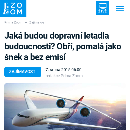
ŽIVĚ
Prima Zoom
■
Zajímavosti
Trendy:
ZRÁDCI
UFO
DRUHÁ SVĚTOVÁ VÁLKA
Jaká budou dopravní letadla
ZÁHADY
VETŘELCI DÁVNOVĚKU
budoucnosti? Obří, pomalá jako
šnek a bez emisí
7. srpna 2015 06:00
ZAJÍMAVOSTI
redakce Prima Zoom
Témata
Témata
Pořady
TV Program