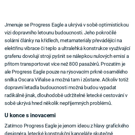
Jmenuje se Progress Eagle a ukrývá v sobě optimistickou
vizi dopravního letounu budoucnosti. Jeho pokročilé
solární články na křídlech, metamateriály převádějící na
elektřinu vibrace či teplo a ultralehká konstrukce využívající
grafenu dovolují stroji pyšnit se nálepkou nulových emisí a
přitom transportovat více než 800 pasažérů. Prozatím je
ale Progress Eagle pouze na rýsovacím prkně osamělého
snílka Oscara Viñalse a možná tam i zůstane. Ačkoliv totiž
dopravní letadla budoucnosti možná budou vypadat
radikálně jinak, dlouhodobě udržitelné letecké cestování v
sobě ukrývá hned několik nepříjemných problémů.
U konce s inovacemi
Zatímco Progress Eagle je jenom ideou z hlavy grafického
designéra, letecké konstrukční kanceláře skutečně