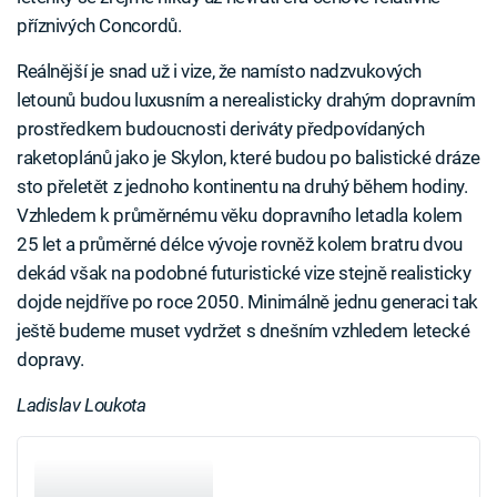
příznivých Concordů.
Reálnější je snad už i vize, že namísto nadzvukových
letounů budou luxusním a nerealisticky drahým dopravním
prostředkem budoucnosti deriváty předpovídaných
raketoplánů jako je Skylon, které budou po balistické dráze
sto přeletět z jednoho kontinentu na druhý během hodiny.
Vzhledem k průměrnému věku dopravního letadla kolem
25 let a průměrné délce vývoje rovněž kolem bratru dvou
dekád však na podobné futuristické vize stejně realisticky
dojde nejdříve po roce 2050. Minimálně jednu generaci tak
ještě budeme muset vydržet s dnešním vzhledem letecké
dopravy.
Ladislav Loukota