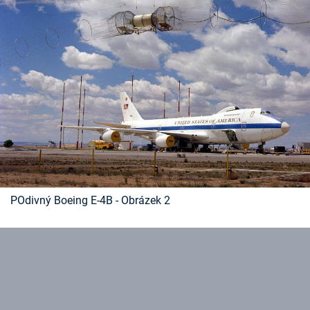
Časopis
Sledujte prima+
Přihlášení
Sledujte nás
POdivný Boeing E-4B - Obrázek 2