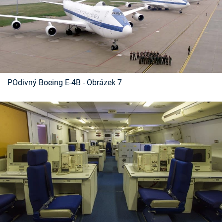
POdivný Boeing E-4B - Obrázek 7