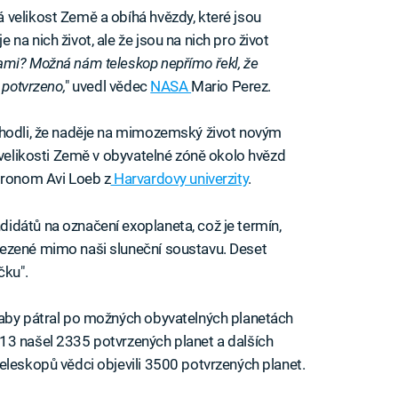
 velikost Země a obíhá hvězdy, které jsou
na nich život, ale že jsou na nich pro život
mi? Možná nám teleskop nepřímo řekl, že
 potvrzeno,
" uvedl vědec
NASA
Mario Perez.
shodli, že naděje na mimozemský život novým
 velikosti Země v obyvatelné zóně okolo hvězd
tronom Avi Loeb z
Harvardovy univerzity
.
idátů na označení exoplaneta, což je termín,
ezené mimo naši sluneční soustavu. Deset
čku".
 aby pátral po možných obyvatelných planetách
13 našel 2335 potvrzených planet a dalších
eleskopů vědci objevili 3500 potvrzených planet.