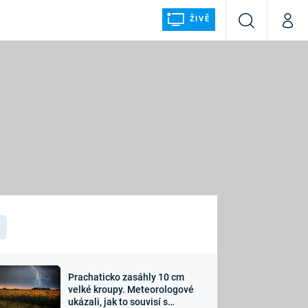
ŽIVĚ
Vyhledávání
Můj p
Prima+
ÁLKA
CNN Prima NEWS
Prima FRESH
Prima LIVING
LMY A
Prima Ženy
Prima LAJK
Prachaticko zasáhly 10 cm
osti
velké kroupy. Meteorologové
Sledujte nás
ukázali, jak to souvisí s