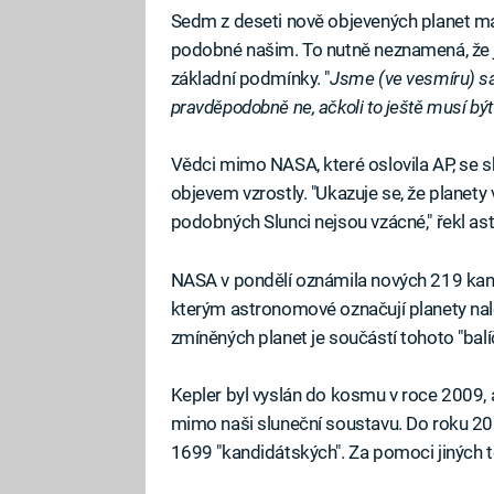
Sedm z deseti nově objevených planet má
podobné našim. To nutně neznamená, že je 
základní podmínky. "
Jsme (ve vesmíru) sa
pravděpodobně ne, ačkoli to ještě musí být
Vědci mimo NASA, které oslovila AP, se 
objevem vzrostly. "Ukazuje se, že planety
podobných Slunci nejsou vzácné," řekl as
NASA v pondělí oznámila nových 219 kand
kterým astronomové označují planety nal
zmíněných planet je součástí tohoto "balí
Kepler byl vyslán do kosmu v roce 2009,
mimo naši sluneční soustavu. Do roku 20
1699 "kandidátských". Za pomoci jiných t