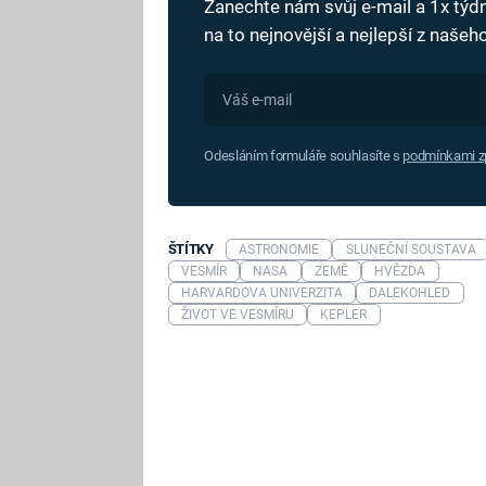
Zanechte nám svůj e-mail a 1x tý
na to nejnovější a nejlepší z naše
Odesláním formuláře souhlasíte s
podmínkami zp
ŠTÍTKY
ASTRONOMIE
SLUNEČNÍ SOUSTAVA
VESMÍR
NASA
ZEMĚ
HVĚZDA
HARVARDOVA UNIVERZITA
DALEKOHLED
ŽIVOT VE VESMÍRU
KEPLER