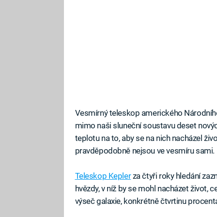
Vesmírný teleskop amerického Národního 
mimo naši sluneční soustavu deset nových
teplotu na to, aby se na nich nacházel živo
pravděpodobně nejsou ve vesmíru sami.
Teleskop Kepler
za čtyři roky hledání za
hvězdy, v níž by se mohl nacházet život, 
výseč galaxie, konkrétně čtvrtinu procenta 