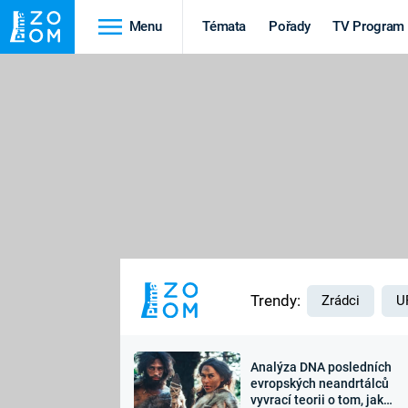
Menu
Témata
Pořady
TV Program
Cestování
Historie
HRADY A ZÁMKY
VIKINGOVÉ
HEDVÁBNÁ STEZKA
EPIDEMIE A
PANDEMIE
PŘÍRODA
STAROVĚKÝ EGYPT
Trendy:
Zrádci
U
Analýza DNA posledních
Druhá
Výročí
evropských neandrtálců
vyvrací teorii o tom, jak
světová válka