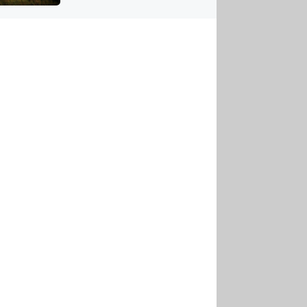
US
tornádem
RSUS
ZE A