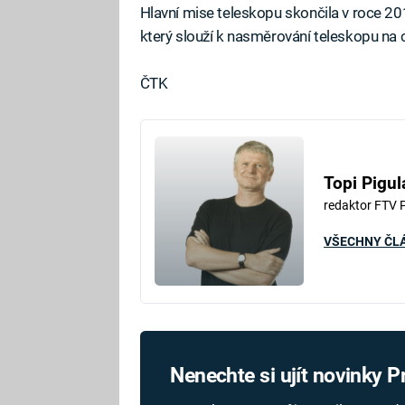
Hlavní mise teleskopu skončila v roce 2
který slouží k nasměrování teleskopu na cí
ČTK
Topi Pigul
redaktor FTV 
VŠECHNY ČL
Nenechte si ujít novinky 