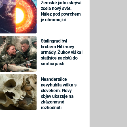
Zemské jádro skrývá
zcela nový svět.
Nález pod povrchem
je ohromující
Stalingrad byl
hrobem Hitlerovy
armády. Žukov vlákal
statisíce nacistů do
smrtící pasti
Neandertálce
nevyhubila válka s
člověkem. Nový
objev ukazuje na
zkázonosné
rozhodnutí