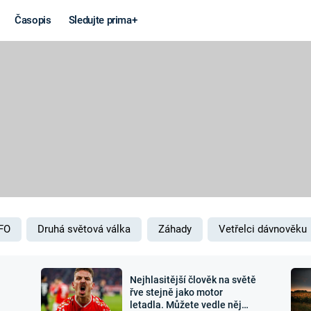
Časopis
Sledujte prima+
Věda a
Války
technika
STUDENÁ V
KORONAVIRUS
VÁLKA VE
VIETNAMU
VESMÍR
VÁLEČNÉ FI
MARS
SERIÁLY
FO
Druhá světová válka
Záhady
Vetřelci dávnověku
Nejhlasitější člověk na světě
Záhady a
Zajímav
řve stejně jako motor
letadla. Můžete vedle něj
konspirace