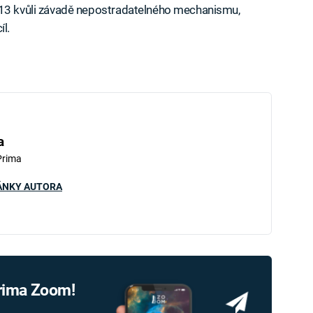
013 kvůli závadě nepostradatelného mechanismu,
l.
a
Prima
ÁNKY AUTORA
Prima Zoom!