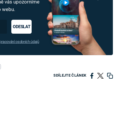
dně vás upozorníme
ho webu.
ODESLAT
racování osobních údajů
SDÍLEJTE ČLÁNEK