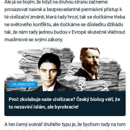
Ale já se bojím, že když na druhou stranu začneme
prosazovat naivně a bezprecedentně permisivní přístup k
té civilizační změně, která tady hrozí, tak se dočkáme třeba
ne světového konfliktu, ale dočkáme se důsledku džihádu
tak, že nám tady jednou budou v Evropě skutečně vládnout
muslimové se svými zákony.
ZAJÍMAVOSTI
Proč zkolabuje naše civilizace? Český biolog věří, že
to nezaviní islám, ale byrokracie!
A ten černý scénář druhého typu je, že bychom tady na tom