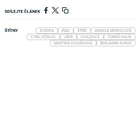
SDÍLEJTE ČLÁNEK
ŠTÍTKY
EVROPA
IRÁK
SÝRIE
ANGELA MERKELOVÁ
CYRIL HÖSCHL
LIBYE
CIVILIZACE
TOMÁŠ HALÍK
MARTINA KOCIÁNOVÁ
BENJAMIN KURAS