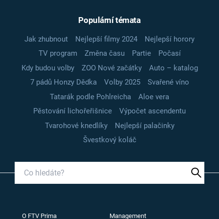
Populární témata
Jak zhubnout
Nejlepší filmy 2024
Nejlepší horory
TV program
Změna času
Partie
Počasí
Kdy budou volby
ZOO Nové začátky
Auto – katalog
7 pádů Honzy Dědka
Volby 2025
Svařené víno
Tatarák podle Pohlreicha
Aloe vera
Pěstování lichořeřišnice
Výpočet ascendentu
Tvarohové knedlíky
Nejlepší palačinky
Švestkový koláč
O FTV Prima
Management