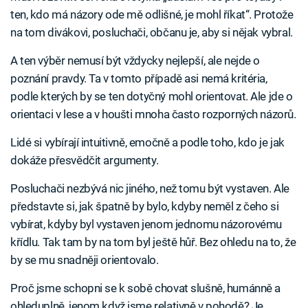
ten, kdo má názory ode mě odlišné, je mohl říkat“. Protože
na tom divákovi, posluchači, občanu je, aby si nějak vybral.
A ten výběr nemusí být vždycky nejlepší, ale nejde o
poznání pravdy. Ta v tomto případě asi nemá kritéria,
podle kterých by se ten dotyčný mohl orientovat. Ale jde o
orientaci v lese a v houšti mnoha často rozporných názorů.
Lidé si vybírají intuitivně, emočně a podle toho, kdo je jak
dokáže přesvědčit argumenty.
Posluchači nezbývá nic jiného, než tomu být vystaven. Ale
představte si, jak špatně by bylo, kdyby neměl z čeho si
vybírat, kdyby byl vystaven jenom jednomu názorovému
křídlu. Tak tam by na tom byl ještě hůř. Bez ohledu na to, že
by se mu snadněji orientovalo.
Proč jsme schopni se k sobě chovat slušně, humánně a
ohleduplně, jenom když jsme relativně v pohodě? Je