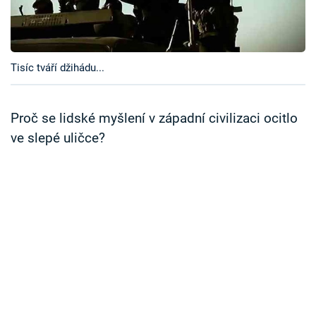
Časopis
Sledujte prima+
Tisíc tváří džihádu...
Přihlášení
Proč se lidské myšlení v západní civilizaci ocitlo
ve slepé uličce?
Sledujte nás