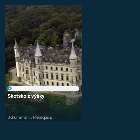
PŘEHRÁT
Skotsko z výšky
Dokumentární / Přírodopisný