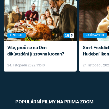
5
HISTORIE
ZAJÍMAVOSTI
Víte, proč se na Den
Smrt Freddie
díkůvzdání jí zrovna krocan?
Hudební ikon
až do konce 
24. listopadu 2022 13:40
24. listopadu 20
léky
POPULÁRNÍ FILMY NA PRIMA ZOOM