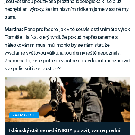
jsou většinou používána prázdná ideologická klišé a už
nechybí ani výroky, že tím hlavním rizikem jsme vlastně my
sami.
Martina:
Pane profesore, jak v té souvislosti vnímáte výrok
Tomáše Halíka, který tvrdí, že pokud nepřestaneme s
nálepkováním muslimů, mohlo by se nám stát, že
vyvoláme světovou válku, jakou dějiny ještě nepoznaly.
Znamená to, že je potřeba vlastně opravdu autocenzurovat
své příliš kritické postoje?
ZAJÍMAVOSTI
Islámský stát se nedá NIKDY porazit, varuje přední