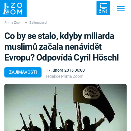
ŽIVĚ
Prima Zoom
■
Zajímavosti
Trendy:
ZRÁDCI
UFO
DRUHÁ SVĚTOVÁ VÁLKA
Co by se stalo, kdyby miliarda
ZÁHADY
VETŘELCI DÁVNOVĚKU
muslimů začala nenávidět
Evropu? Odpovídá Cyril Höschl
17. února 2016 06:00
ZAJÍMAVOSTI
redakce Prima Zoom
Témata
Témata
Pořady
TV Program