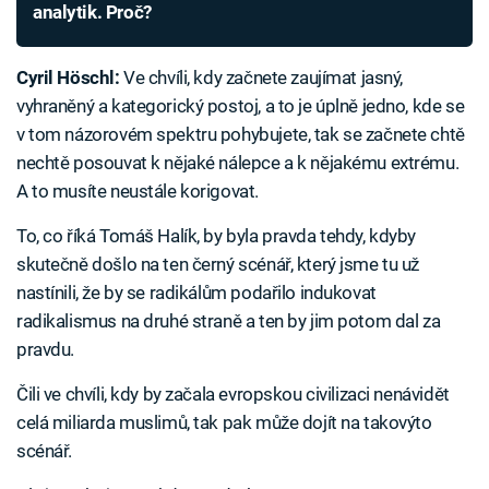
analytik. Proč?
Cyril Höschl:
Ve chvíli, kdy začnete zaujímat jasný,
vyhraněný a kategorický postoj, a to je úplně jedno, kde se
v tom názorovém spektru pohybujete, tak se začnete chtě
nechtě posouvat k nějaké nálepce a k nějakému extrému.
A to musíte neustále korigovat.
To, co říká Tomáš Halík, by byla pravda tehdy, kdyby
skutečně došlo na ten černý scénář, který jsme tu už
nastínili, že by se radikálům podařilo indukovat
radikalismus na druhé straně a ten by jim potom dal za
pravdu.
Čili ve chvíli, kdy by začala evropskou civilizaci nenávidět
celá miliarda muslimů, tak pak může dojít na takovýto
scénář.