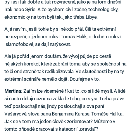
byli asi tak dobře a tak rozvráceně, jako je na tom dnešní
Irák nebo Sýrie. A že bychom civilizačně, technologicky,
ekonomicky na tom byli tak, jako třeba Libye.
A já nevím, jestli tohle by si někdo přál. Čili ta extrémní
nebezpečí, o jednom mluví Tomáš Halík, o druhém mluví
islamofobové, se dají narýsovat.
Ale já pořád jenom doufám, že vývoj půjde po cestě
nějakých korekcí, které zabrání tomu, aby se společnost na
té či oné straně tak radikalizovala. Ve skutečnosti by na ty
extrémní scénáře nemělo dojít. Doufejme v to.
Martina:
Zatím lze víceméně říkat to, co si lidé myslí. A lidé
si často dělají názor na základě toho, co slyší. Třeba právě
teď poslouchají nás, jindy poslouchají slova paní
Vášáryové, slova pana Benjamina Kurase, Tomáše Halíka.
Jak se v tom má jeden člověk zorientovat? Můžeme v
tomto případě pracovat s kategorií „pravda“?