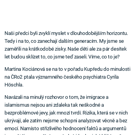
Naši předci byli zvyklí myslet v dlouhodobějším horizontu.
Tedy i na to, co zanechají dalším generacím. My jsme se
zaměřili na krátkodobé zisky. Naše děti ale za pár desítek
let budou sklízet to, co jsme teď zaseli. Víme, co to je?
Martina Kociánová se na to v pořadu Kupředu do minulosti
na ČRo2 ptala významného českého psychiatra Cyrila
Höschla.
Navázali na minulý rozhovor o tom, že imigrace a
islamismus nejsou ani zdaleka tak neškodné a
bezproblémové jevy, jak mnozí tvrdí. Rizika, která se v nich
ukrývají, ale zatím nejsme schopni analyzovat věcně a bez
emocí. Namísto střízlivého hodnocení faktů a argumentů