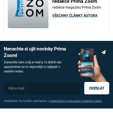
redakce Prima Zoom
redakce magazínu Prima Zoom
VŠECHNY ČLÁNKY AUTORA
Nenechte si ujít novinky Prima
Zoom!
Zanechte nám svůj e-mail a 1x týdně vás
upozorníme na to nejnovější a nejlepší z
našeho webu.
ODESLAT
Odesláním formuláře souhlasíte s
podmínkami zpracování osobních údajů