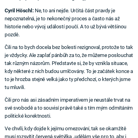
Cyril Höschl:
Ne, to ani nejde. Určitá část pravdy je
nepoznatelná, je to nekonečný proces a často nás až
historie nebo vývoj událostí poučí. A to už bývá většinou
pozdě.
Čili na to bych docela bez bolesti rezignoval, protože to tak
je vždycky. Ale zaplať pánbůh za to, že můžeme poslouchat
tak různým názorům. Představte si, že by vznikla situace,
kdy některé z nich budou umlčovány. To je začátek konce a
to je hrozba stejně velká jako ty předchozí, o kterých jsme
tu mluvili.
Čili pro nás asi zásadním imperativem je neustále trvat na
své svobodě a to souvisí právě také s tím mým odmítáním
politické korektnosti.
Ve chvíli, kdy dojde k jejímu omezování, tak se okamžitě
musí rozsvítit červená světýlka „udělám vše pro to, aby i