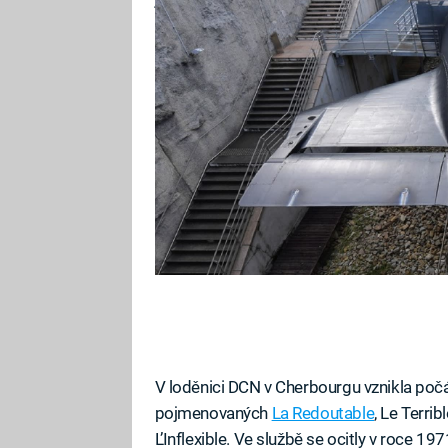
V loděnici DCN v Cherbourgu vznikla poč
pojmenovaných
La Redoutable
, Le Terri
L’Inflexible. Ve službě se ocitly v roce 19