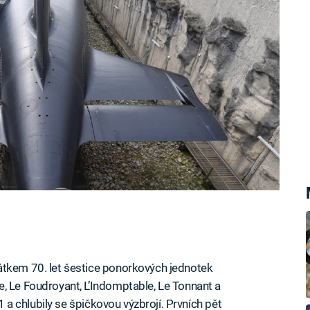
átkem 70. let šestice ponorkových jednotek
ble, Le Foudroyant, L’Indomptable, Le Tonnant a
71 a chlubily se špičkovou výzbrojí. Prvních pět