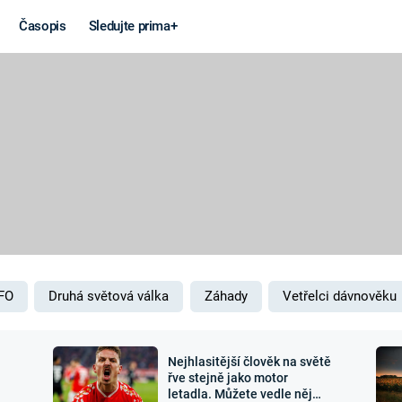
Časopis
Sledujte prima+
Věda a
Války
technika
STUDENÁ V
KORONAVIRUS
VÁLKA VE
VIETNAMU
VESMÍR
VÁLEČNÉ FI
MARS
SERIÁLY
FO
Druhá světová válka
Záhady
Vetřelci dávnověku
Nejhlasitější člověk na světě
Záhady a
Zajímav
řve stejně jako motor
letadla. Můžete vedle něj
konspirace