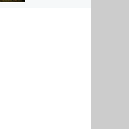
US
tornádem
RSUS
ZE A