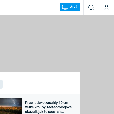
ŽIVĚ
Vyhledávání
Můj p
Prima+
ÁLKA
CNN Prima NEWS
Prima FRESH
Prima LIVING
LMY A
Prima Ženy
Prima LAJK
Prachaticko zasáhly 10 cm
osti
velké kroupy. Meteorologové
Sledujte nás
ukázali, jak to souvisí s