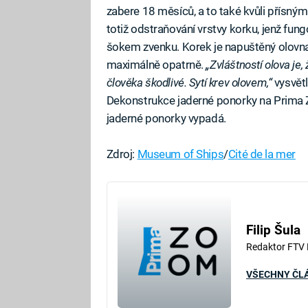
zabere 18 měsíců, a to také kvůli přísn
totiž odstraňování vrstvy korku, jenž fun
šokem zvenku. Korek je napuštěný olovna
maximálně opatrně.
„Zvláštností olova je, 
člověka škodlivé. Sytí krev olovem,“
vysvětl
Dekonstrukce jaderné ponorky na Prima 
jaderné ponorky vypadá.
Zdroj:
Museum of Ships
/
Cité de la mer
Filip Šula
Redaktor FTV
VŠECHNY ČL