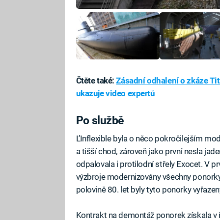
Čtěte také:
Zásadní odhalení o zkáze Ti
ukazuje video expertů
Po službě
L’Inflexible byla o něco pokročilejším mo
a tišší chod, zároveň jako první nesla j
odpalovala i protilodní střely Exocet. V pr
výzbroje modernizovány všechny ponorky
polovině 80. let byly tyto ponorky vyřaze
Kontrakt na demontáž ponorek získala v ř