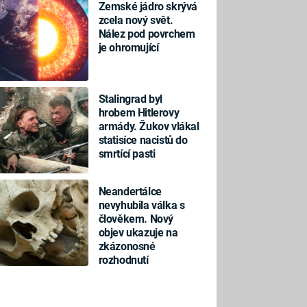
Zemské jádro skrývá
zcela nový svět.
Nález pod povrchem
je ohromující
Stalingrad byl
hrobem Hitlerovy
armády. Žukov vlákal
statisíce nacistů do
smrtící pasti
Neandertálce
nevyhubila válka s
člověkem. Nový
objev ukazuje na
zkázonosné
rozhodnutí