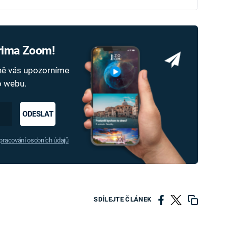
Prima Zoom!
dně vás upozorníme
ho webu.
ODESLAT
racování osobních údajů
SDÍLEJTE ČLÁNEK