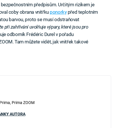
ým bezpečnostním předpisům. Určitým rizikem je
goval coby obrana vnitřku
ponorky
před teplotním
tou barvou, proto se musí odstraňovat
že při zahřívání uvolňuje výpary, které jsou pro
uje odborník Frédéric Durel v pořadu
ZOOM. Tam můžete vidět, jak vnitřek takové
 Prima, Prima ZOOM
ÁNKY AUTORA