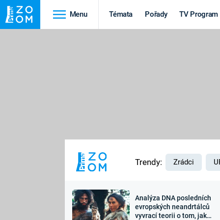
Menu
Témata
Pořady
TV Program
Cestování
Historie
HRADY A ZÁMKY
VIKINGOVÉ
HEDVÁBNÁ STEZKA
EPIDEMIE A
PANDEMIE
PŘÍRODA
STAROVĚKÝ EGYPT
Trendy:
Zrádci
U
Analýza DNA posledních
Druhá
Výročí
evropských neandrtálců
vyvrací teorii o tom, jak
světová válka