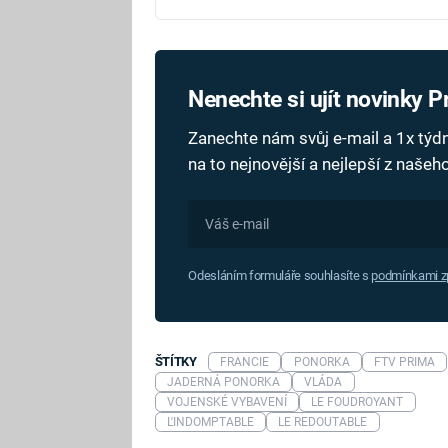
Nenechte si ujít novinky 
Zanechte nám svůj e-mail a 1x tý
na to nejnovější a nejlepší z naše
Odesláním formuláře souhlasíte s
podmínkami zp
ŠTÍTKY
FRANCIE
PONORKA
FTV PRIMA
JADERNÁ PONORKA
VLÁDA
VOJENSKÉ VYBAVENÍ
LE FOUDROYANT
L'INDOMPTABLE
LE REDOUTABLE