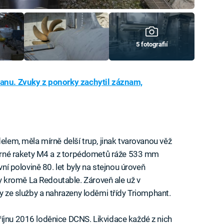
5 fotografií
tanu. Zvuky z ponorky zachytil záznam,
delem, měla mírně delší trup, jinak tvarovanou věž
aderné rakety M4 a z torpédometů ráže 533 mm
vní polovině 80. let byly na stejnou úroveň
 kromě La Redoutable. Zároveň ale už v
ny ze služby a nahrazeny loděmi třídy Triomphant.
íjnu 2016 loděnice DCNS. Likvidace každé z nich