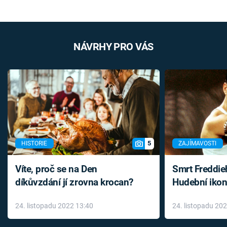
NÁVRHY PRO VÁS
5
HISTORIE
ZAJÍMAVOSTI
Víte, proč se na Den
Smrt Freddie
díkůvzdání jí zrovna krocan?
Hudební ikon
až do konce 
24. listopadu 2022 13:40
24. listopadu 20
léky