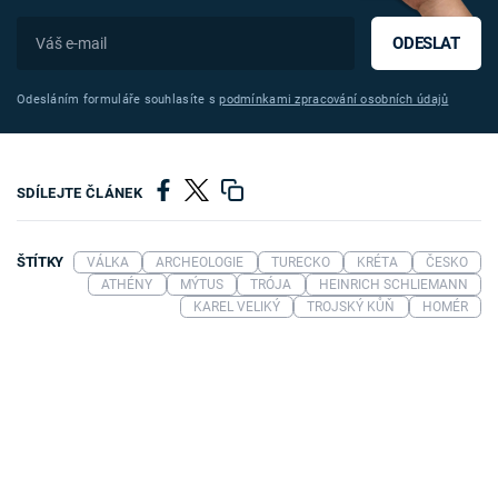
ODESLAT
Odesláním formuláře souhlasíte s
podmínkami zpracování osobních údajů
SDÍLEJTE ČLÁNEK
ŠTÍTKY
VÁLKA
ARCHEOLOGIE
TURECKO
KRÉTA
ČESKO
ATHÉNY
MÝTUS
TRÓJA
HEINRICH SCHLIEMANN
KAREL VELIKÝ
TROJSKÝ KŮŇ
HOMÉR