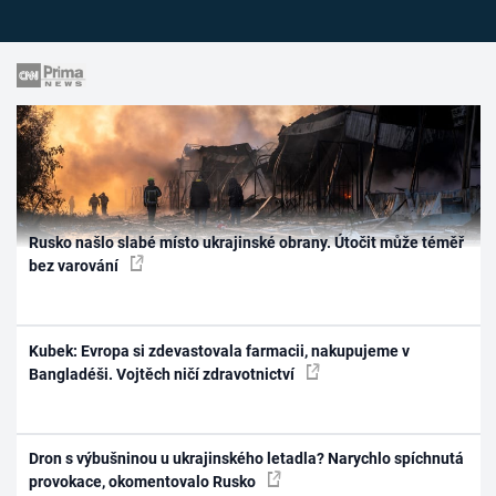
Rusko našlo slabé místo ukrajinské obrany. Útočit může téměř
bez varování
Kubek: Evropa si zdevastovala farmacii, nakupujeme v
Bangladéši. Vojtěch ničí zdravotnictví
Dron s výbušninou u ukrajinského letadla? Narychlo spíchnutá
provokace, okomentovalo Rusko