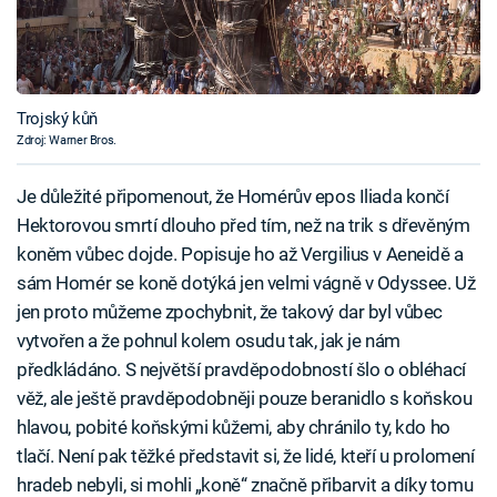
Trojský kůň
Zdroj: Warner Bros.
Je důležité připomenout, že Homérův epos Iliada končí
Hektorovou smrtí dlouho před tím, než na trik s dřevěným
koněm vůbec dojde. Popisuje ho až Vergilius v Aeneidě a
sám Homér se koně dotýká jen velmi vágně v Odyssee. Už
jen proto můžeme zpochybnit, že takový dar byl vůbec
vytvořen a že pohnul kolem osudu tak, jak je nám
předkládáno. S největší pravděpodobností šlo o obléhací
věž, ale ještě pravděpodobněji pouze beranidlo s koňskou
hlavou, pobité koňskými kůžemi, aby chránilo ty, kdo ho
tlačí. Není pak těžké představit si, že lidé, kteří u prolomení
hradeb nebyli, si mohli „koně“ značně přibarvit a díky tomu