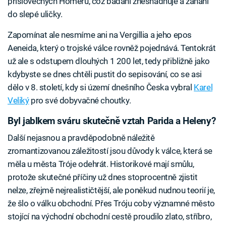
příslovečných Homérů, což bádání znesnadňuje a zahání
do slepé uličky.
Zapomínat ale nesmíme ani na Vergillia a jeho epos
Aeneida, který o trojské válce rovněž pojednává. Tentokrát
už ale s odstupem dlouhých 1 200 let, tedy přibližně jako
kdybyste se dnes chtěli pustit do sepisování, co se asi
dělo v 8. století, kdy si území dnešního Česka vybral
Karel
Veliký
pro své dobyvačné choutky.
Byl jablkem sváru skutečně vztah Parida a Heleny?
Další nejasnou a pravděpodobně náležitě
zromantizovanou záležitostí jsou důvody k válce, která se
měla u města Tróje odehrát. Historikové mají smůlu,
protože skutečné příčiny už dnes stoprocentně zjistit
nelze, zřejmě nejrealističtější, ale poněkud nudnou teorií je,
že šlo o válku obchodní. Přes Tróju coby významné město
stojící na východní obchodní cestě proudilo zlato, stříbro,