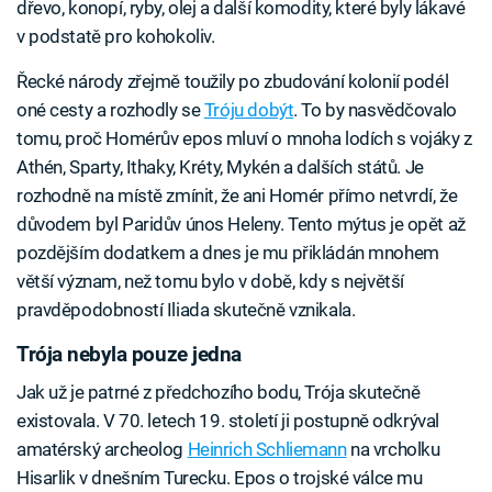
dřevo, konopí, ryby, olej a další komodity, které byly lákavé
v podstatě pro kohokoliv.
Řecké národy zřejmě toužily po zbudování kolonií podél
oné cesty a rozhodly se
Tróju dobýt
. To by nasvědčovalo
tomu, proč Homérův epos mluví o mnoha lodích s vojáky z
Athén, Sparty, Ithaky, Kréty, Mykén a dalších států. Je
rozhodně na místě zmínit, že ani Homér přímo netvrdí, že
důvodem byl Paridův únos Heleny. Tento mýtus je opět až
pozdějším dodatkem a dnes je mu přikládán mnohem
větší význam, než tomu bylo v době, kdy s největší
pravděpodobností Iliada skutečně vznikala.
Trója nebyla pouze jedna
Jak už je patrné z předchozího bodu, Trója skutečně
existovala. V 70. letech 19. století ji postupně odkrýval
amatérský archeolog
Heinrich Schliemann
na vrcholku
Hisarlik v dnešním Turecku. Epos o trojské válce mu