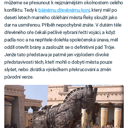
můžeme se přesunout k nejznámějším okolnostem celého
konfliktu. Tedy k
bájnému dřevěnému koni
, který měl po
deseti letech marného obléhání města Řeky sloužit jako
dar na usmířenou. Příběh nepochybně znáte. V dutém těle
dřevěného oře čekali pečlivě vybraní řečtí vojáci, a když
padla noc a na nepřítele dolehla společenská únava, měl
oddíl otevřít brány a zasloužit se o definitivní pád Tróje.
Jenže tato představa je patrně jen výplodem divoké
představivosti těch, kteří mohli o dobytí města pouze
slyšet, nebo zkrátka výsledkem překrucování a změn
původní verze.