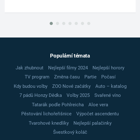
Populární témata
Jak zhubnout
Nejlepší filmy 2024
Nejlepší horory
TV program
Změna času
Partie
Počasí
Kdy budou volby
ZOO Nové začátky
Auto – katalog
7 pádů Honzy Dědka
Volby 2025
Svařené víno
Tatarák podle Pohlreicha
Aloe vera
Pěstování lichořeřišnice
Výpočet ascendentu
Tvarohové knedlíky
Nejlepší palačinky
Švestkový koláč