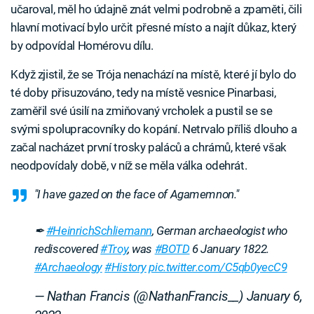
učaroval, měl ho údajně znát velmi podrobně a zpaměti, čili
hlavní motivací bylo určit přesné místo a najít důkaz, který
by odpovídal Homérovu dílu.
Když zjistil, že se Trója nenachází na místě, které jí bylo do
té doby přisuzováno, tedy na místě vesnice Pinarbasi,
zaměřil své úsilí na zmiňovaný vrcholek a pustil se se
svými spolupracovníky do kopání. Netrvalo příliš dlouho a
začal nacházet první trosky paláců a chrámů, které však
neodpovídaly době, v níž se měla válka odehrát.
"I have gazed on the face of Agamemnon."
✒
#HeinrichSchliemann
, German archaeologist who
rediscovered
#Troy
, was
#BOTD
6 January 1822.
#Archaeology
#History
pic.twitter.com/C5qb0yecC9
— Nathan Francis (@NathanFrancis__)
January 6,