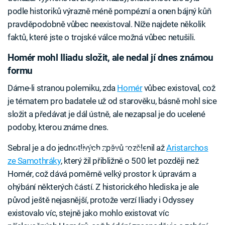
podle historiků výrazně méně pompézní a onen bájný kůň
pravděpodobně vůbec neexistoval. Níže najdete několik
faktů, které jste o trojské válce možná vůbec netušili.
Homér mohl Iliadu složit, ale nedal jí dnes známou
formu
Dáme-li stranou polemiku, zda
Homér
vůbec existoval, což
je tématem pro badatele už od starověku, básně mohl sice
složit a předávat je dál ústně, ale nezapsal je do ucelené
podoby, kterou známe dnes.
Sebral je a do jednotlivých zpěvů rozčlenil až
Aristarchos
Failed to fetch
ze Samothráky
, který žil přibližně o 500 let později než
Homér, což dává poměrně velký prostor k úpravám a
ohýbání některých částí. Z historického hlediska je ale
původ ještě nejasnější, protože verzí Iliady i Odyssey
existovalo víc, stejně jako mohlo existovat víc