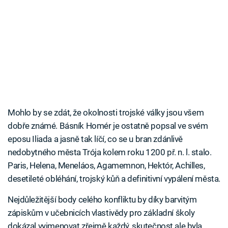
Mohlo by se zdát, že okolnosti trojské války jsou všem
dobře známé. Básník Homér je ostatně popsal ve svém
eposu Iliada a jasně tak líčí, co se u bran zdánlivě
nedobytného města Trója kolem roku 1200 př. n. l. stalo.
Paris, Helena, Meneláos, Agamemnon, Hektór, Achilles,
desetileté obléhání, trojský kůň a definitivní vypálení města.
Nejdůležitější body celého konfliktu by díky barvitým
zápiskům v učebnicích vlastivědy pro základní školy
dokázal vyjmenovat zřejmě každý, skutečnost ale byla