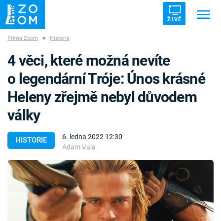
ŽIVĚ
Prima Zoom
■
Historie
Trendy:
ZRÁDCI
UFO
DRUHÁ SVĚTOVÁ VÁLKA
4 věci, které možná nevíte
ZÁHADY
VETŘELCI DÁVNOVĚKU
o legendární Tróje: Únos krásné
Heleny zřejmě nebyl důvodem
války
Témata
6. ledna 2022 12:30
HISTORIE
Adam Vala
Témata
Pořady
TV Program