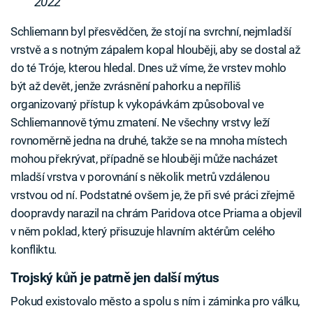
2022
Schliemann byl přesvědčen, že stojí na svrchní, nejmladší
vrstvě a s notným zápalem kopal hlouběji, aby se dostal až
do té Tróje, kterou hledal. Dnes už víme, že vrstev mohlo
být až devět, jenže zvrásnění pahorku a nepříliš
organizovaný přístup k vykopávkám způsoboval ve
Schliemannově týmu zmatení. Ne všechny vrstvy leží
rovnoměrně jedna na druhé, takže se na mnoha místech
mohou překrývat, případně se hlouběji může nacházet
mladší vrstva v porovnání s několik metrů vzdálenou
vrstvou od ní. Podstatné ovšem je, že při své práci zřejmě
doopravdy narazil na chrám Paridova otce Priama a objevil
v něm poklad, který přisuzuje hlavním aktérům celého
konfliktu.
Trojský kůň je patrně jen další mýtus
Pokud existovalo město a spolu s ním i záminka pro válku,