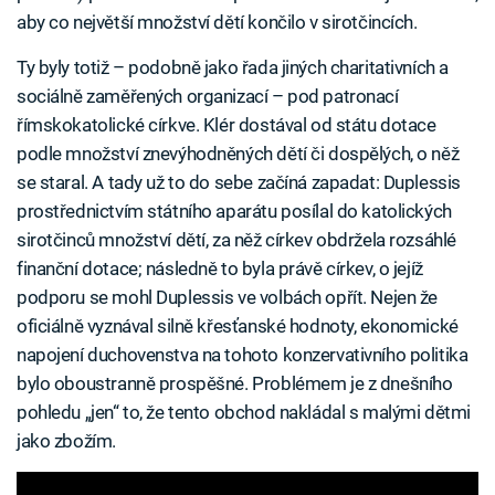
aby co největší množství dětí končilo v sirotčincích.
Ty byly totiž – podobně jako řada jiných charitativních a
sociálně zaměřených organizací – pod patronací
římskokatolické církve. Klér dostával od státu dotace
podle množství znevýhodněných dětí či dospělých, o něž
se staral. A tady už to do sebe začíná zapadat: Duplessis
prostřednictvím státního aparátu posílal do katolických
sirotčinců množství dětí, za něž církev obdržela rozsáhlé
finanční dotace; následně to byla právě církev, o jejíž
podporu se mohl Duplessis ve volbách opřít. Nejen že
oficiálně vyznával silně křesťanské hodnoty, ekonomické
napojení duchovenstva na tohoto konzervativního politika
bylo oboustranně prospěšné. Problémem je z dnešního
pohledu „jen“ to, že tento obchod nakládal s malými dětmi
jako zbožím.