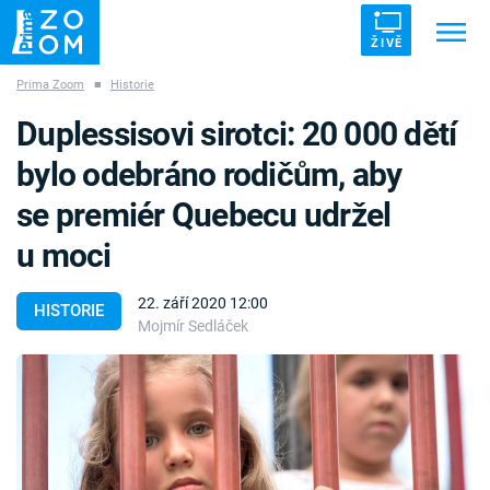
ŽIVĚ
Prima Zoom
■
Historie
Trendy:
ZRÁDCI
UFO
DRUHÁ SVĚTOVÁ VÁLKA
Duplessisovi sirotci: 20 000 dětí
ZÁHADY
VETŘELCI DÁVNOVĚKU
bylo odebráno rodičům, aby
se premiér Quebecu udržel
u moci
Témata
22. září 2020 12:00
HISTORIE
Mojmír Sedláček
Témata
Pořady
TV Program