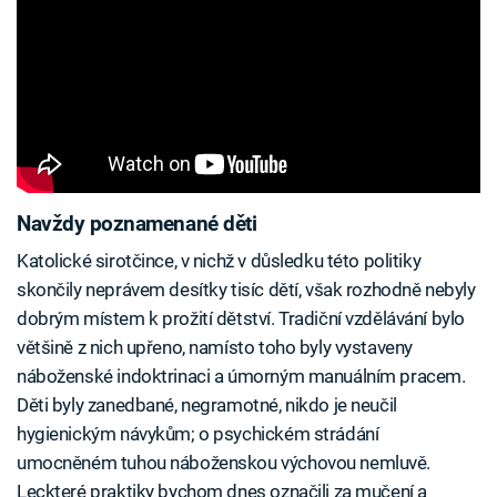
Navždy poznamenané děti
Katolické sirotčince, v nichž v důsledku této politiky
skončily neprávem desítky tisíc dětí, však rozhodně nebyly
dobrým místem k prožití dětství. Tradiční vzdělávání bylo
většině z nich upřeno, namísto toho byly vystaveny
náboženské indoktrinaci a úmorným manuálním pracem.
Děti byly zanedbané, negramotné, nikdo je neučil
hygienickým návykům; o psychickém strádání
umocněném tuhou náboženskou výchovou nemluvě.
Leckteré praktiky bychom dnes označili za mučení a