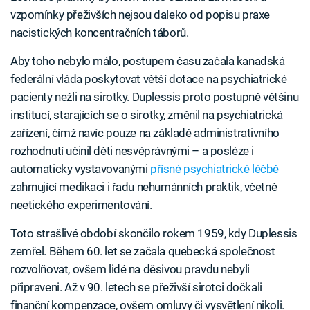
vzpomínky přeživších nejsou daleko od popisu praxe
nacistických koncentračních táborů.
Aby toho nebylo málo, postupem času začala kanadská
federální vláda poskytovat větší dotace na psychiatrické
pacienty nežli na sirotky. Duplessis proto postupně většinu
institucí, starajících se o sirotky, změnil na psychiatrická
zařízení, čímž navíc pouze na základě administrativního
rozhodnutí učinil děti nesvéprávnými – a posléze i
automaticky vystavovanými
přísné psychiatrické léčbě
zahrnující medikaci i řadu nehumánních praktik, včetně
neetického experimentování.
Toto strašlivé období skončilo rokem 1959, kdy Duplessis
zemřel. Během 60. let se začala quebecká společnost
rozvolňovat, ovšem lidé na děsivou pravdu nebyli
připraveni. Až v 90. letech se přeživší sirotci dočkali
finanční kompenzace, ovšem omluvy či vysvětlení nikoli.