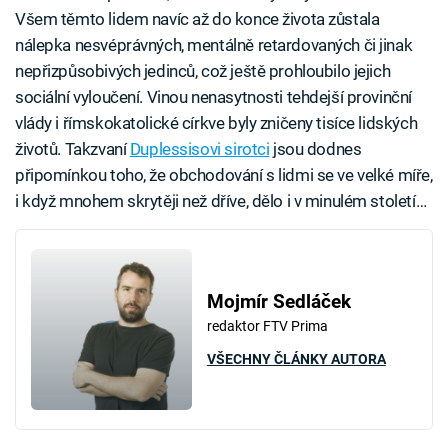
Všem těmto lidem navíc až do konce života zůstala
nálepka nesvéprávných, mentálně retardovaných či jinak
nepřizpůsobivých jedinců, což ještě prohloubilo jejich
sociální vyloučení. Vinou nenasytnosti tehdejší provinční
vlády i římskokatolické církve byly zničeny tisíce lidských
životů. Takzvaní
Duplessisovi sirotci
jsou dodnes
připomínkou toho, že obchodování s lidmi se ve velké míře,
i když mnohem skrytěji než dříve, dělo i v minulém století…
Mojmír Sedláček
redaktor FTV Prima
VŠECHNY ČLÁNKY AUTORA