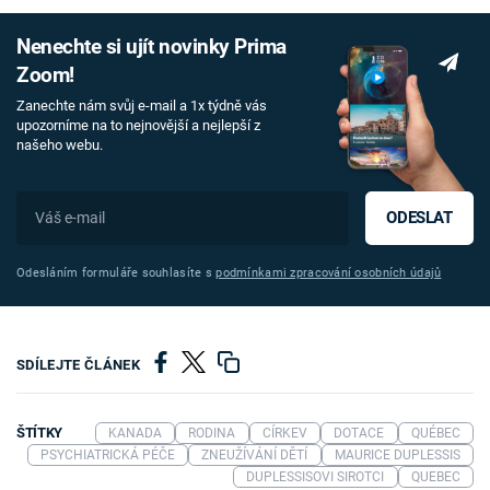
Nenechte si ujít novinky Prima
Zoom!
Zanechte nám svůj e-mail a 1x týdně vás
upozorníme na to nejnovější a nejlepší z
našeho webu.
ODESLAT
Odesláním formuláře souhlasíte s
podmínkami zpracování osobních údajů
SDÍLEJTE ČLÁNEK
ŠTÍTKY
KANADA
RODINA
CÍRKEV
DOTACE
QUÉBEC
PSYCHIATRICKÁ PÉČE
ZNEUŽÍVÁNÍ DĚTÍ
MAURICE DUPLESSIS
DUPLESSISOVI SIROTCI
QUEBEC