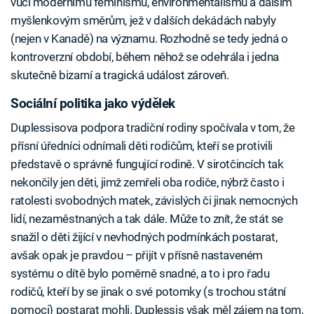
vůči modernímu feminismu, environmentalismu a dalším
myšlenkovým směrům, jež v dalších dekádách nabyly
(nejen v Kanadě) na významu. Rozhodně se tedy jedná o
kontroverzní období, během něhož se odehrála i jedna
skutečně bizarní a tragická událost zároveň.
Sociální politika jako výdělek
Duplessisova podpora tradiční rodiny spočívala v tom, že
přísní úředníci odnímali děti rodičům, kteří se protivili
představě o správně fungující rodině. V sirotčincích tak
nekončily jen děti, jimž zemřeli oba rodiče, nýbrž často i
ratolesti svobodných matek, závislých či jinak nemocných
lidí, nezaměstnaných a tak dále. Může to znít, že stát se
snažil o děti žijící v nevhodných podmínkách postarat,
avšak opak je pravdou – přijít v přísně nastaveném
systému o dítě bylo poměrně snadné, a to i pro řadu
rodičů, kteří by se jinak o své potomky (s trochou státní
pomoci) postarat mohli. Duplessis však měl zájem na tom,