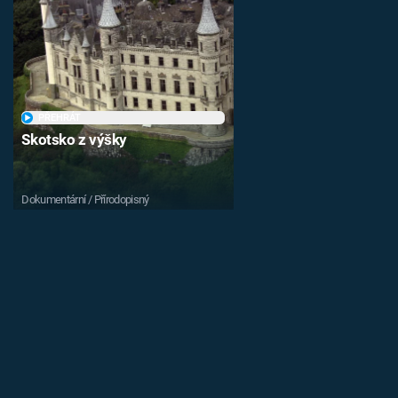
PŘEHRÁT
Skotsko z výšky
Dokumentární / Přírodopisný