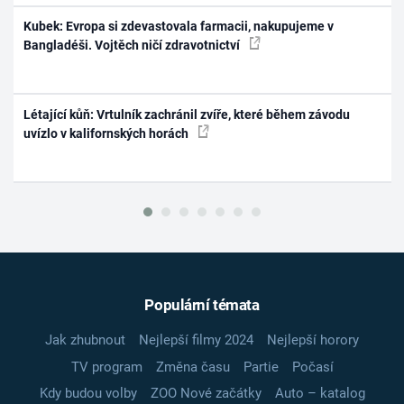
Kubek: Evropa si zdevastovala farmacii, nakupujeme v
Bangladéši. Vojtěch ničí zdravotnictví
Létající kůň: Vrtulník zachránil zvíře, které během závodu
uvízlo v kalifornských horách
Populární témata
Jak zhubnout
Nejlepší filmy 2024
Nejlepší horory
TV program
Změna času
Partie
Počasí
Kdy budou volby
ZOO Nové začátky
Auto – katalog