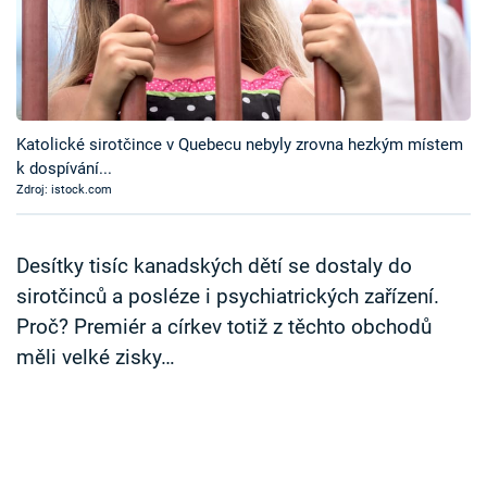
Časopis
Sledujte prima+
Přihlášení
Katolické sirotčince v Quebecu nebyly zrovna hezkým místem
k dospívání...
Zdroj: istock.com
Sledujte nás
Desítky tisíc kanadských dětí se dostaly do
sirotčinců a posléze i psychiatrických zařízení.
Proč? Premiér a církev totiž z těchto obchodů
měli velké zisky…