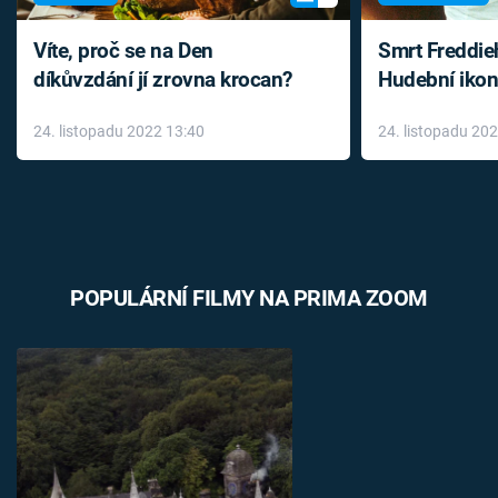
Víte, proč se na Den
Smrt Freddie
díkůvzdání jí zrovna krocan?
Hudební ikon
až do konce 
24. listopadu 2022 13:40
24. listopadu 20
léky
POPULÁRNÍ FILMY NA PRIMA ZOOM