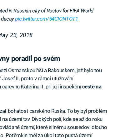
ted in Russian city of Rostov for FIFA World
d decay
pic.twitter.com/54CIONTOT1
ay 23, 2018
vny poradil po svém
mezi Osmanskou říší a Rakouskem, jež bylo tou
Josef II. proto v rámci utužování
arevnu Kateřinu II. při její inspekční
cestě na
ázat bohatost carského Ruska. To by byl problém
na území tzv. Divokých polí, kde se až do roku
ovládané území, které silnému sousedovi dlouho
o. Potěmkin měl za úkol tato pustá území