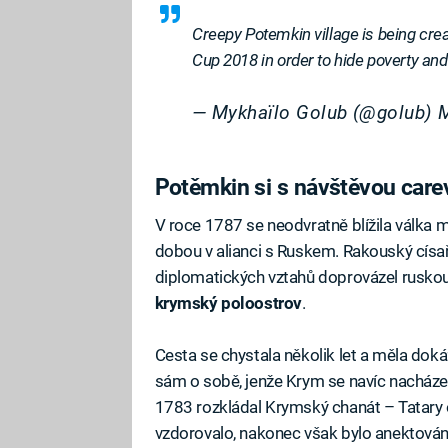
Creepy Potemkin village is being crea
Cup 2018 in order to hide poverty an
— Mykhaïlo Golub (@golub)
M
Potěmkin si s návštěvou care
V roce 1787 se neodvratně blížila válka 
dobou v alianci s Ruskem. Rakouský císař 
diplomatických vztahů doprovázel ruskou c
krymský poloostrov
.
Cesta se chystala několik let a měla dok
sám o sobě, jenže Krym se navíc nacházel 
1783 rozkládal Krymský chanát – Tatary 
vzdorovalo, nakonec však bylo anektován