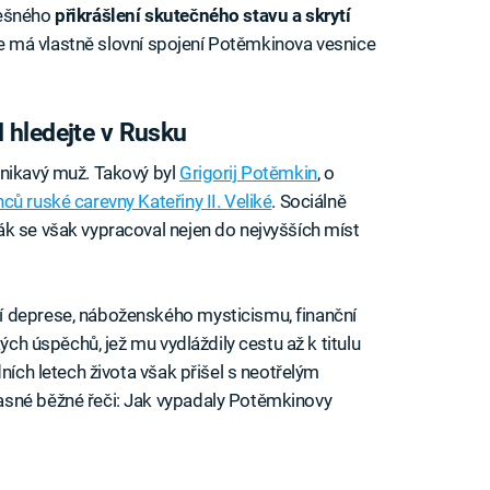
lešného
přikrášlení skutečného stavu a skrytí
kde má vlastně slovní spojení Potěmkinova vesnice
 hledejte v Rusku
dnikavý muž. Takový byl
Grigorij Potěmkin
, o
ců ruské carevny Kateřiny II. Veliké
. Sociálně
k se však vypracoval nejen do nejvyšších míst
í deprese, náboženského mysticismu, finanční
kých úspěchů, jež mu vydláždily cestu až k titulu
ních letech života však přišel s neotřelým
asné běžné řeči: Jak vypadaly Potěmkinovy