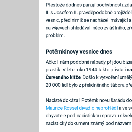
Přestože dodnes panují pochybnosti, zdal
II. s Josefem II. pravděpodobně projížd
vesnic, před nimiž se nacházeli mávající a
na výjevech shledávali něco zvláštního, z
problém.
Potěmkinovy vesnice dnes
Ačkoli nám podobné nápady přijdou bizar
praktik. V létě roku 1944 takto přivítali
na
Červeného kříže
. Došlo k vytvoření uměl
20 000 lidí bylo z přelidněného tábora p
Nacisté dokázali Potěmkinovu šarádu doh
Maurice Rossel divadlo neprohlédl
a ve sv
obyvatelé pod nacistickou správou skvěle
nacistický dokument známý pod názvem