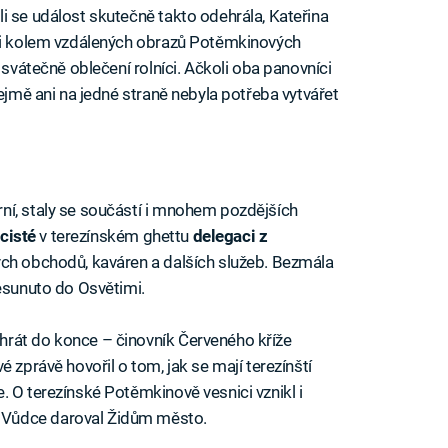
i se událost skutečně takto odehrála, Kateřina
ěli kolem vzdálených obrazů Potěmkinových
 svátečně oblečení rolníci. Ačkoli oba panovníci
řejmě ani na jedné straně nebyla potřeba vytvářet
ní, staly se součástí i mnohem pozdějších
cisté
v terezínském ghettu
delegaci z
ých obchodů, kaváren a dalších služeb. Bezmála
řesunuto do Osvětimi.
rát do konce – činovník Červeného kříže
é zprávě hovořil o tom, jak se mají terezínští
. O terezínské Potěmkinově vesnici vznikl i
 Vůdce daroval Židům město.