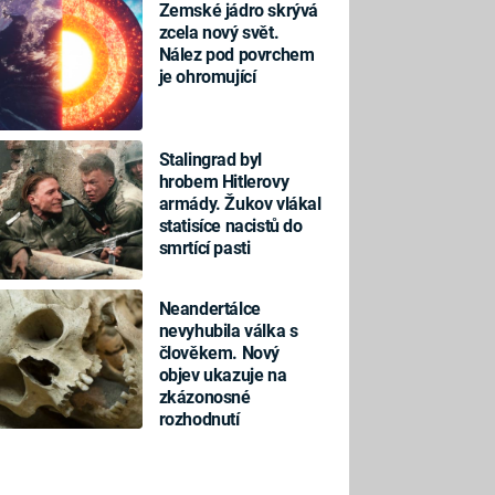
Zemské jádro skrývá
zcela nový svět.
Nález pod povrchem
je ohromující
Stalingrad byl
hrobem Hitlerovy
armády. Žukov vlákal
statisíce nacistů do
smrtící pasti
Neandertálce
nevyhubila válka s
člověkem. Nový
objev ukazuje na
zkázonosné
rozhodnutí