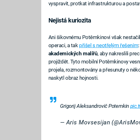
vyspravit, protkat infrastrukturou a post
Nejistá kuriozita
Ani šikovnému Potěmkinovi však nestačily
operaci, a tak
přišel s neotřelým řešením
akademických malířů
, aby nakreslili pre
projíždět. Tyto mobilní Potěmkinovy vesn
projela, rozmontovány a přesunuty o něko
naskytl obraz hojnosti.
Grigorij Aleksandrovič Potemkin
pic.
— Aris Movsesijan (@ArisMo