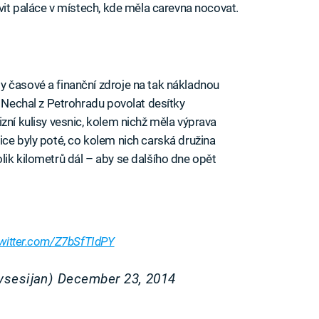
avit paláce v místech, kde měla carevna nocovat.
 časové a finanční zdroje na tak nákladnou
: Nechal z Petrohradu povolat desítky
cizní kulisy vesnic, kolem nichž měla výprava
ice byly poté, co kolem nich carská družina
lik kilometrů dál – aby se dalšího dne opět
twitter.com/Z7bSfTIdPY
vsesijan)
December 23, 2014