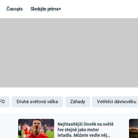
Časopis
Sledujte prima+
Věda a
Války
technika
STUDENÁ V
KORONAVIRUS
VÁLKA VE
VIETNAMU
VESMÍR
VÁLEČNÉ FI
MARS
SERIÁLY
FO
Druhá světová válka
Záhady
Vetřelci dávnověku
Nejhlasitější člověk na světě
Záhady a
Zajímav
řve stejně jako motor
letadla. Můžete vedle něj
konspirace