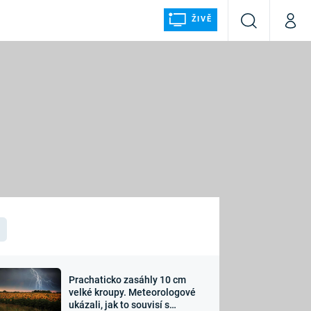
ŽIVĚ
Vyhledávání
Můj p
Prima+
ÁLKA
CNN Prima NEWS
Prima FRESH
Prima LIVING
LMY A
Prima Ženy
Prima LAJK
Prachaticko zasáhly 10 cm
osti
velké kroupy. Meteorologové
Sledujte nás
ukázali, jak to souvisí s