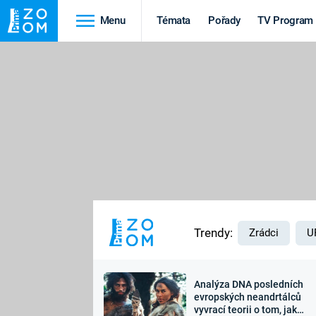
Menu
Témata
Pořady
TV Program
Cestování
Historie
HRADY A ZÁMKY
VIKINGOVÉ
HEDVÁBNÁ STEZKA
EPIDEMIE A
PANDEMIE
PŘÍRODA
STAROVĚKÝ EGYPT
Trendy:
Zrádci
U
Analýza DNA posledních
Druhá
Výročí
evropských neandrtálců
vyvrací teorii o tom, jak
světová válka