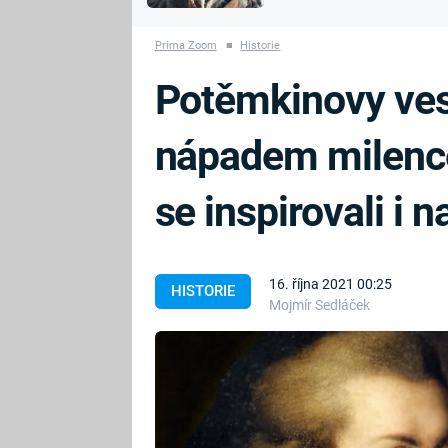
MARIE TEREZIE
vyhynuli
ADOLF HITLER
NAPOLEON
Prima Zoom
■
Historie
BONAPARTE
ATENTÁT NA
Potěmkinovy ves
REINHARDA
BRITSKÁ
HEYDRICHA
KRÁLOVSKÁ
nápadem milence 
RODINA
PRVNÍ SVĚTOVÁ
VÁLKA
se inspirovali i n
16. října 2021 00:25
HISTORIE
Mojmír Sedláček