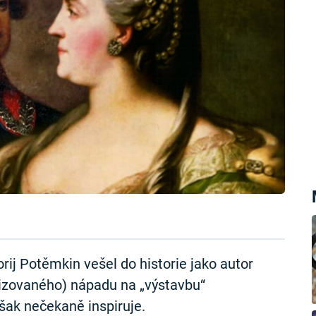
orij Potěmkin vešel do historie jako autor
izovaného) nápadu na „výstavbu“
ak nečekaně inspiruje.