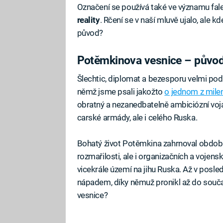
Označení se používá také ve významu fa
reality
. Rčení se v naší mluvě ujalo, ale 
původ?
Potěmkinova vesnice – původ
Šlechtic, diplomat a bezesporu velmi po
němž jsme psali jakožto
o jednom z milen
obratný a nezanedbatelně ambiciózní vojá
carské armády, ale i celého Ruska.
Bohatý život Potěmkina zahrnoval obdob
rozmařilosti, ale i organizačních a vojens
vicekrále území na jihu Ruska. Až v posled
nápadem, díky němuž pronikl až do souč
vesnice?