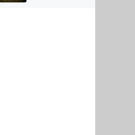
US
tornádem
RSUS
ZE A