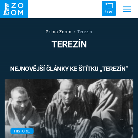
ŽIVĚ
Trendy:
ZRÁDCI
UFO
DRUHÁ SVĚTOVÁ VÁLKA
Prima Zoom
Terezín
TEREZÍN
ZÁHADY
VETŘELCI DÁVNOVĚKU
NEJNOVĚJŠÍ ČLÁNKY KE ŠTÍTKU „TEREZÍN“
Témata
Témata
Pořady
TV Program
HISTORIE