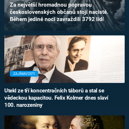
Za největší hromadnou popravou
Časopis
československých občanů stojí nacisté.
Během jediné noci zavraždili 3792 lidí
Sledujte prima+
Přihlášení
Sledujte nás
ZAJÍMAVOSTI
Utekl ze tří koncentračních táborů a stal se
vědeckou kapacitou. Felix Kolmer dnes slaví
100. narozeniny