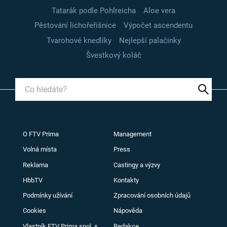
Tatarák podle Pohlreicha
Aloe vera
Pěstování lichořeřišnice
Výpočet ascendentu
Tvarohové knedlíky
Nejlepší palačinky
Švestkový koláč
O FTV Prima
Management
Volná místa
Press
Reklama
Castingy a výzvy
HbbTV
Kontakty
Podmínky užívání
Zpracování osobních údajů
Cookies
Nápověda
Vlastník FTV Prima spol. s
Redakce