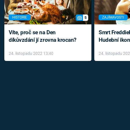
5
HISTORIE
ZAJÍMAVOSTI
Víte, proč se na Den
Smrt Freddie
díkůvzdání jí zrovna krocan?
Hudební ikon
až do konce 
24. listopadu 2022 13:40
24. listopadu 20
léky