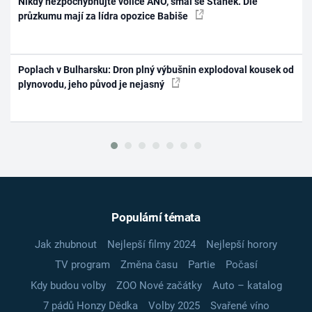
Nikdy nezpochybňujte voliče ANO, smál se Staněk. Dle
průzkumu mají za lídra opozice Babiše
Poplach v Bulharsku: Dron plný výbušnin explodoval kousek od
plynovodu, jeho původ je nejasný
Populární témata
Jak zhubnout
Nejlepší filmy 2024
Nejlepší horory
TV program
Změna času
Partie
Počasí
Kdy budou volby
ZOO Nové začátky
Auto – katalog
7 pádů Honzy Dědka
Volby 2025
Svařené víno