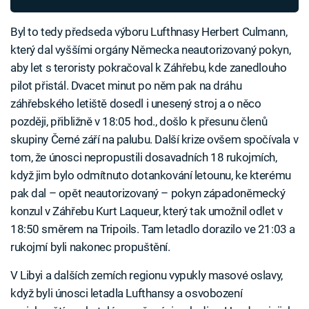
Byl to tedy předseda výboru Lufthnasy Herbert Culmann,
který dal vyššími orgány Německa neautorizovaný pokyn,
aby let s teroristy pokračoval k Záhřebu, kde zanedlouho
pilot přistál. Dvacet minut po něm pak na dráhu
záhřebského letiště dosedl i unesený stroj a o něco
později, přibližně v 18:05 hod., došlo k přesunu členů
skupiny Černé září na palubu. Další krize ovšem spočívala v
tom, že únosci nepropustili dosavadních 18 rukojmích,
když jim bylo odmítnuto dotankování letounu, ke kterému
pak dal – opět neautorizovaný – pokyn západoněmecký
konzul v Záhřebu Kurt Laqueur, který tak umožnil odlet v
18:50 směrem na Tripoils. Tam letadlo dorazilo ve 21:03 a
rukojmí byli nakonec propuštění.
V Libyi a dalších zemích regionu vypukly masové oslavy,
když byli únosci letadla Lufthansy a osvobození