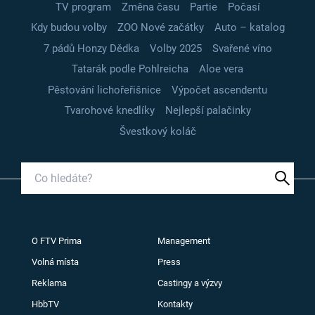
TV program
Změna času
Partie
Počasí
Kdy budou volby
ZOO Nové začátky
Auto – katalog
7 pádů Honzy Dědka
Volby 2025
Svařené víno
Tatarák podle Pohlreicha
Aloe vera
Pěstování lichořeřišnice
Výpočet ascendentu
Tvarohové knedlíky
Nejlepší palačinky
Švestkový koláč
O FTV Prima
Management
Volná místa
Press
Reklama
Castingy a výzvy
HbbTV
Kontakty