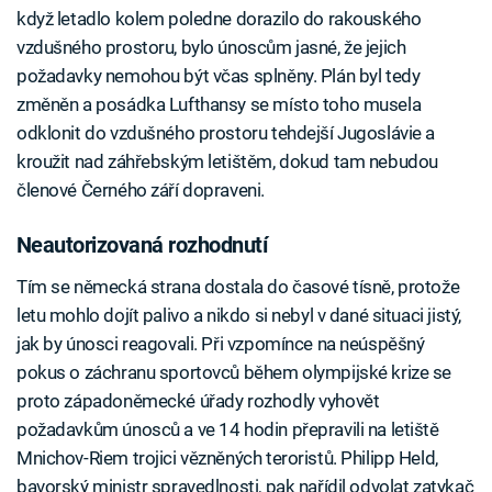
když letadlo kolem poledne dorazilo do rakouského
vzdušného prostoru, bylo únoscům jasné, že jejich
požadavky nemohou být včas splněny. Plán byl tedy
změněn a posádka Lufthansy se místo toho musela
odklonit do vzdušného prostoru tehdejší Jugoslávie a
kroužit nad záhřebským letištěm, dokud tam nebudou
členové Černého září dopraveni.
Neautorizovaná rozhodnutí
Tím se německá strana dostala do časové tísně, protože
letu mohlo dojít palivo a nikdo si nebyl v dané situaci jistý,
jak by únosci reagovali. Při vzpomínce na neúspěšný
pokus o záchranu sportovců během olympijské krize se
proto západoněmecké úřady rozhodly vyhovět
požadavkům únosců a ve 14 hodin přepravili na letiště
Mnichov-Riem trojici vězněných teroristů. Philipp Held,
bavorský ministr spravedlnosti, pak nařídil odvolat zatykač