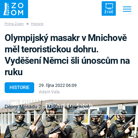
ŽIVĚ
Prima Zoom
■
Historie
Trendy:
ZRÁDCI
UFO
DRUHÁ SVĚTOVÁ VÁLKA
Olympijský masakr v Mnichově
ZÁHADY
VETŘELCI DÁVNOVĚKU
měl teroristickou dohru.
Vyděšení Němci šli únoscům na
ruku
Témata
29. října 2022 06:09
HISTORIE
Adam Vala
Témata
Failed to fetch
Dějiny Mosadu 2 – Masakr v Mnichově
Pořady
Letní olympijské hry v Mnichově z roku 1972
TV Program
budou už navždy v historii spojeny se