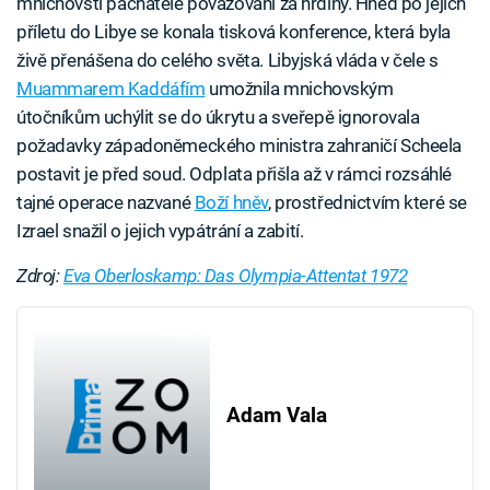
mnichovští pachatelé považováni za hrdiny. Hned po jejich
příletu do Libye se konala tisková konference, která byla
živě přenášena do celého světa. Libyjská vláda v čele s
Muammarem Kaddáfím
umožnila mnichovským
útočníkům uchýlit se do úkrytu a sveřepě ignorovala
požadavky západoněmeckého ministra zahraničí Scheela
postavit je před soud. Odplata přišla až v rámci rozsáhlé
tajné operace nazvané
Boží hněv
, prostřednictvím které se
Izrael snažil o jejich vypátrání a zabití.
Zdroj:
Eva Oberloskamp: Das Olympia-Attentat 1972
Failed to fetch
Adam Vala