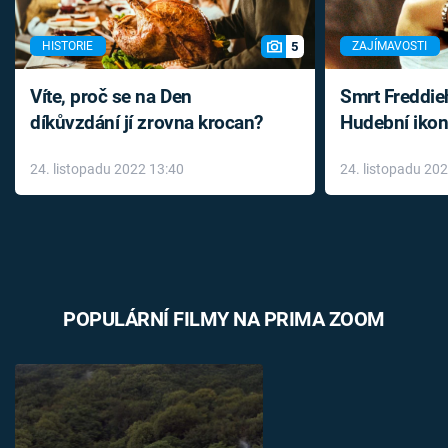
5
HISTORIE
ZAJÍMAVOSTI
Víte, proč se na Den
Smrt Freddie
díkůvzdání jí zrovna krocan?
Hudební ikon
až do konce 
24. listopadu 2022 13:40
24. listopadu 20
léky
POPULÁRNÍ FILMY NA PRIMA ZOOM