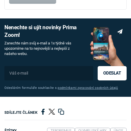
Nenechte si ujít novinky Prima
Zoom!
Zanechte nám svůj e-mail a 1x týdně vás
upozorníme na to nejnovější a nejlepší z
našeho webu.
ODESLAT
Odesláním formuláře souhlasíte s
podmínkami zpracování osobních údajů
SDÍLEJTE ČLÁNEK
ŠTÍTKY
TERORISMUS
OLYMPIJSKÉ HRY
ÚNOS