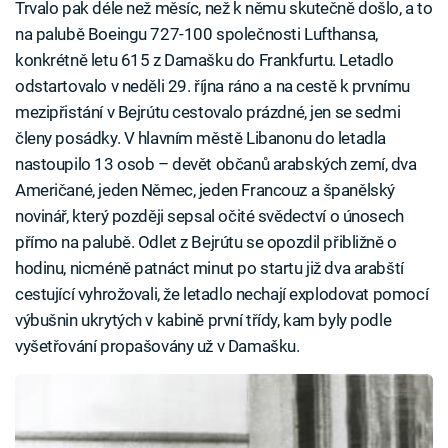
Trvalo pak déle než měsíc, než k němu skutečně došlo, a to
na palubě Boeingu 727-100 společnosti Lufthansa,
konkrétně letu 615 z Damašku do Frankfurtu. Letadlo
odstartovalo v neděli 29. října ráno a na cestě k prvnímu
mezipřistání v Bejrútu cestovalo prázdné, jen se sedmi
členy posádky. V hlavním městě Libanonu do letadla
nastoupilo 13 osob – devět občanů arabských zemí, dva
Američané, jeden Němec, jeden Francouz a španělský
novinář, který později sepsal očité svědectví o únosech
přímo na palubě. Odlet z Bejrútu se opozdil přibližně o
hodinu, nicméně patnáct minut po startu již dva arabští
cestující vyhrožovali, že letadlo nechají explodovat pomocí
výbušnin ukrytých v kabině první třídy, kam byly podle
vyšetřování propašovány už v Damašku.