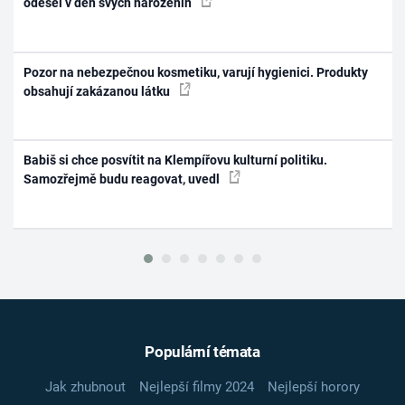
odešel v den svých narozenin
Pozor na nebezpečnou kosmetiku, varují hygienici. Produkty
obsahují zakázanou látku
Babiš si chce posvítit na Klempířovu kulturní politiku.
Samozřejmě budu reagovat, uvedl
Populární témata
Jak zhubnout
Nejlepší filmy 2024
Nejlepší horory