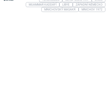
MUAMMAR KADDÁFÍ
LIBYE
ZÁPADNÍ NĚMECKO
MNICHOVSKÝ MASAKR
MNICHOV 1972