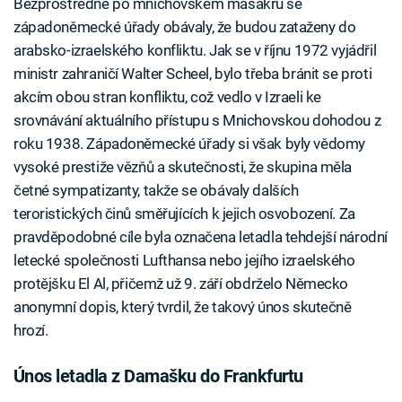
Bezprostředně po mnichovském masakru se
západoněmecké úřady obávaly, že budou zataženy do
arabsko-izraelského konfliktu. Jak se v říjnu 1972 vyjádřil
ministr zahraničí Walter Scheel, bylo třeba bránit se proti
akcím obou stran konfliktu, což vedlo v Izraeli ke
srovnávání aktuálního přístupu s Mnichovskou dohodou z
roku 1938. Západoněmecké úřady si však byly vědomy
vysoké prestiže vězňů a skutečnosti, že skupina měla
četné sympatizanty, takže se obávaly dalších
teroristických činů směřujících k jejich osvobození. Za
pravděpodobné cíle byla označena letadla tehdejší národní
letecké společnosti Lufthansa nebo jejího izraelského
protějšku El Al, přičemž už 9. září obdrželo Německo
anonymní dopis, který tvrdil, že takový únos skutečně
hrozí.
Únos letadla z Damašku do Frankfurtu