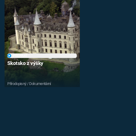
PŘEHRÁT
Skotsko z výšky
Přírodopisný / Dokumentární