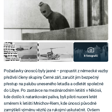
8 fotografií
Požadavky únosců byly jasné – propustit z německé vazby
přeživší členy skupiny Černé září, zaručit jim bezpečný
přestup na palubu uneseného letadla a odletět společně
do Libye. Po zastávce na mezinárodním letišti v Nikósii,
kde došlo k natankování paliva, byli piloti nuceni letět
směrem k letišti Mnichov-Riem, kde únosci původně
zamýšleli výměnu vězňů za rukojmí uskutečnit. Ovšem