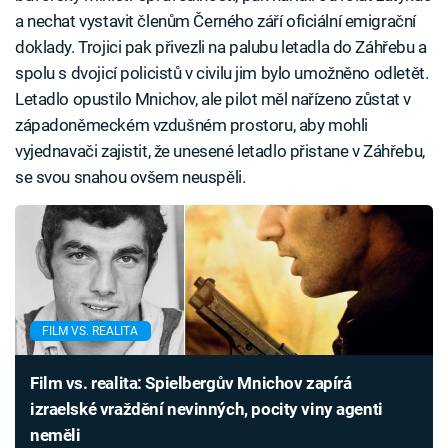
a nechat vystavit členům Černého září oficiální emigrační
doklady. Trojici pak přivezli na palubu letadla do Záhřebu a
spolu s dvojicí policistů v civilu jim bylo umožněno odletět.
Letadlo opustilo Mnichov, ale pilot měl nařízeno zůstat v
západoněmeckém vzdušném prostoru, aby mohli
vyjednavači zajistit, že unesené letadlo přistane v Záhřebu,
se svou snahou ovšem neuspěli.
FILM VS. REALITA
Film vs. realita: Spielbergův Mnichov zapírá
izraelské vraždění nevinných, pocity viny agenti
neměli