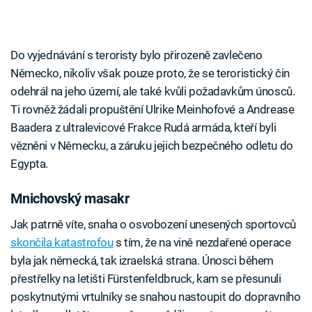
Do vyjednávání s teroristy bylo přirozeně zavlečeno
Německo, nikoliv však pouze proto, že se teroristický čin
odehrál na jeho území, ale také kvůli požadavkům únosců.
Ti rovněž žádali propuštění Ulrike Meinhofové a Andrease
Baadera z ultralevicové Frakce Rudá armáda, kteří byli
vězněni v Německu, a záruku jejich bezpečného odletu do
Egypta.
Mnichovský masakr
Jak patrně víte, snaha o osvobození unesených sportovců
skončila katastrofou
s tím, že na vině nezdařené operace
byla jak německá, tak izraelská strana. Únosci během
přestřelky na letišti Fürstenfeldbruck, kam se přesunuli
poskytnutými vrtulníky se snahou nastoupit do dopravního