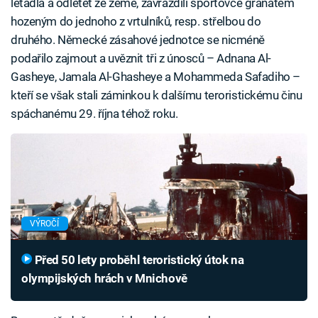
letadla a odletět ze země, zavraždili sportovce granátem
hozeným do jednoho z vrtulníků, resp. střelbou do
druhého. Německé zásahové jednotce se nicméně
podařilo zajmout a uvěznit tři z únosců – Adnana Al-
Gasheye, Jamala Al-Ghasheye a Mohammeda Safadiho –
kteří se však stali záminkou k dalšímu teroristickému činu
spáchanému 29. října téhož roku.
VÝROČÍ
Před 50 lety proběhl teroristický útok na
olympijských hrách v Mnichově