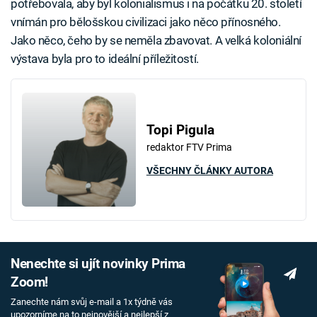
potřebovala, aby byl kolonialismus i na počátku 20. století
vnímán pro bělošskou civilizaci jako něco přínosného.
Jako něco, čeho by se neměla zbavovat. A velká koloniální
výstava byla pro to ideální příležitostí.
Topi Pigula
redaktor FTV Prima
VŠECHNY ČLÁNKY AUTORA
Nenechte si ujít novinky Prima
Zoom!
Zanechte nám svůj e-mail a 1x týdně vás
upozorníme na to nejnovější a nejlepší z