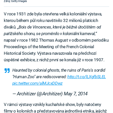
Zdroj: Getty Images
V roce 1931 zde byla otevřena velká koloniální výstava,
kterou během půl roku navštívilo 32 milionů platících
diváků.
„Bois de Vincences, které je běžně útočištěm od
pařížského shonu, se proměnilo v koloniální karneval,“
napsal v roce 1982 Thomas August v odborném periodiku
Proceedings of the Meeting of the French Colonial
Historical Society. Výstava navazovala na předchozí
úspěšné exhibice, z nichž první se konala již v roce 1907.
Haunted by colonial ghosts, the ruins of Paris's sordid
"Human Zoo" are rediscovered:
http://t.co/lLXgfbSLEL
pic.twitter.com/alMJcxDDwz
— Architizer (@Architizer)
May 7, 2014
V rámci výstavy vznikly kuchařské show, byly natočeny
filmy o koloniích a představována jednotlivá etnika, jejichž