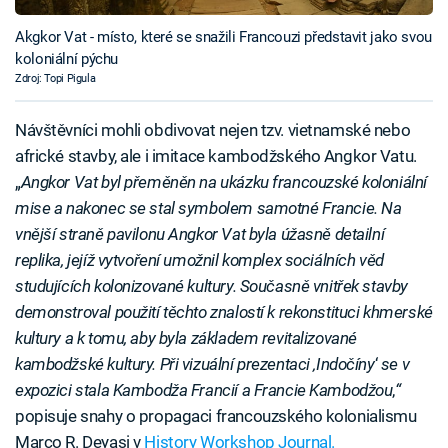
Akgkor Vat - místo, které se snažili Francouzi představit jako svou
koloniální pýchu
Zdroj: Topi Pigula
Návštěvníci mohli obdivovat nejen tzv. vietnamské nebo
africké stavby, ale i imitace kambodžského Angkor Vatu.
„
Angkor Vat byl přeměněn na ukázku francouzské koloniální
mise a nakonec se stal symbolem samotné Francie. Na
vnější straně pavilonu Angkor Vat byla úžasně detailní
replika, jejíž vytvoření umožnil komplex sociálních věd
studujících kolonizované kultury. Současně vnitřek stavby
demonstroval použití těchto znalostí k rekonstituci khmerské
kultury a k tomu, aby byla základem revitalizované
kambodžské kultury. Při vizuální prezentaci ‚Indočíny
‘
se v
expozici stala Kambodža Francií a Francie Kambodžou
,
“
popisuje snahy o propagaci francouzského kolonialismu
Marco R. Deyasi v
History Workshop Journal.