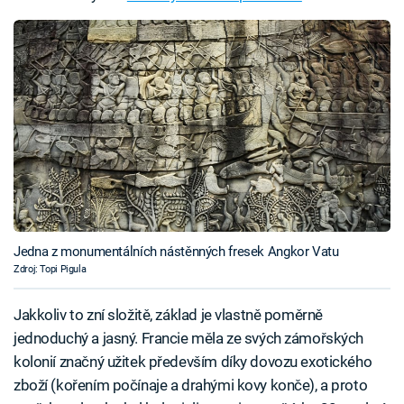
Jedna z monumentálních nástěnných fresek Angkor Vatu
Zdroj: Topi Pigula
Jakkoliv to zní složitě, základ je vlastně poměrně
jednoduchý a jasný. Francie měla ze svých zámořských
kolonií značný užitek především díky dovozu exotického
zboží (kořením počínaje a drahými kovy konče), a proto