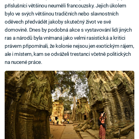
příslušníci většinou neuměli francouzsky. Jejich úkolem
bylo ve svých většinou tradičních nebo slavnostních
oděvech předvádět jakoby skutečný život ve své
domovině. Dnes by podobná akce s vystavování lidí jiných
ras a národů byla vnímaná jako velmi rasistická a kritici
právem připomínali, že kolonie nejsou jen exotickým rájem,
ale i místem, kam se odváželi trestanci včetně politických
na nucené práce.