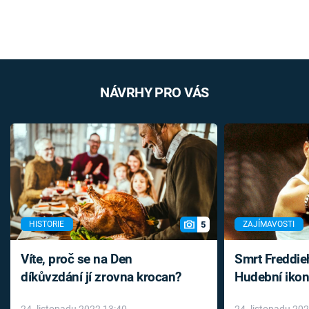
NÁVRHY PRO VÁS
5
HISTORIE
ZAJÍMAVOSTI
Víte, proč se na Den
Smrt Freddie
díkůvzdání jí zrovna krocan?
Hudební ikon
až do konce 