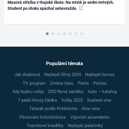
Masová střelba v thajské škole: Na místě je sedm mrtvých.
Student po útoku spáchal sebevraždu
Populární témata
Jak zhubnout
Nejlepší filmy 2024
Nejlepší horory
TV program
Změna času
Partie
Počasí
Kdy budou volby
ZOO Nové začátky
Auto – katalog
7 pádů Honzy Dědka
Volby 2025
Svařené víno
Tatarák podle Pohlreicha
Aloe vera
Pěstování lichořeřišnice
Výpočet ascendentu
Tvarohové knedlíky
Nejlepší palačinky