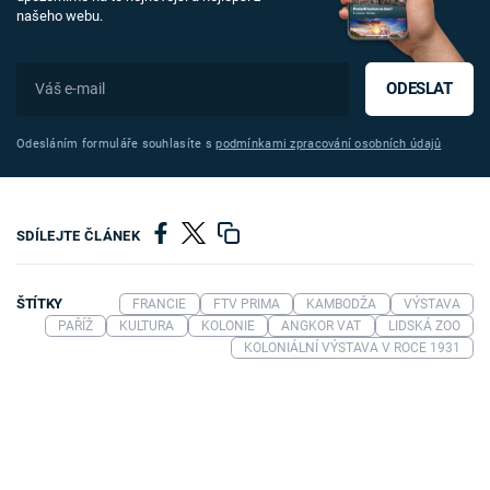
našeho webu.
ODESLAT
Odesláním formuláře souhlasíte s
podmínkami zpracování osobních údajů
SDÍLEJTE ČLÁNEK
ŠTÍTKY
FRANCIE
FTV PRIMA
KAMBODŽA
VÝSTAVA
PAŘÍŽ
KULTURA
KOLONIE
ANGKOR VAT
LIDSKÁ ZOO
KOLONIÁLNÍ VÝSTAVA V ROCE 1931