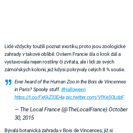
Lidé vždycky toužili poznat exotiku, proto jsou zoologické
zahrady v takové oblibě. Ovšem Francie šla o krok dál a
vystavovala nejen rostliny či zvířata, ale i lidi ze svých
zámořských kolonií, jež kdysi pokrývaly celých 8 % souše.
Ever heard of the Human Zoo in the Bois de Vincennes
in Paris? Spooky stuff.
#Halloween
https://t.co/FxKkZ33D4a
pic.twitter.com/VfKe5OLdpF
— The Local France (@TheLocalFrance)
October
30, 2015
Bývalá botanická zahrada v Bois de Vincences, již si