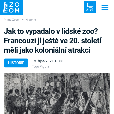
ŽIVĚ
Prima Zoom
■
Historie
Trendy:
ZRÁDCI
UFO
DRUHÁ SVĚTOVÁ VÁLKA
Jak to vypadalo v lidské zoo?
ZÁHADY
VETŘELCI DÁVNOVĚKU
Francouzi ji ještě ve 20. století
měli jako koloniální atrakci
13. října 2021 18:00
HISTORIE
Topi Pigula
Témata
Témata
Pořady
TV Program