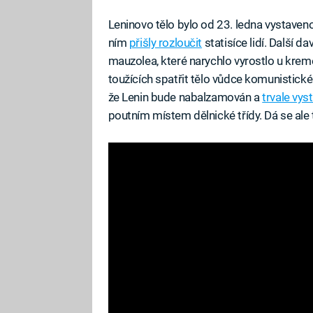
Leninovo tělo bylo od 23. ledna vystave
ním
přišly rozloučit
statisíce lidí. Další 
mauzolea, které narychlo vyrostlo u krem
toužících spatřit tělo vůdce komunistické
že Lenin bude nabalzamován a
trvale vy
poutním místem dělnické třídy. Dá se ale