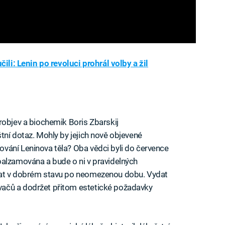
ili: Lenin po revoluci prohrál volby a žil
robjev a biochemik Boris Zbarskij
tní dotaz. Mohly by jejich nově objevené
vání Leninova těla? Oba vědci byli do července
balzamována a bude o ni v pravidelných
tat v dobrém stavu po neomezenou dobu. Vydat
ačů a dodržet přitom estetické požadavky