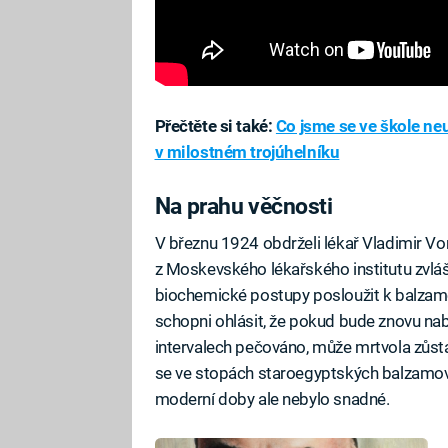
Přečtěte si také:
Co jsme se ve škole neuč
v milostném trojúhelníku
Na prahu věčnosti
V březnu 1924 obdrželi lékař Vladimir Vo
z Moskevského lékařského institutu zvláš
biochemické postupy posloužit k balzamo
schopni ohlásit, že pokud bude znovu na
intervalech pečováno, může mrtvola zůs
se ve stopách staroegyptských balzamov
moderní doby ale nebylo snadné.