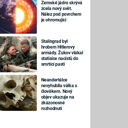
Zemské jádro skrývá
zcela nový svět.
Nález pod povrchem
je ohromující
Stalingrad byl
hrobem Hitlerovy
armády. Žukov vlákal
statisíce nacistů do
smrtící pasti
Neandertálce
nevyhubila válka s
člověkem. Nový
objev ukazuje na
zkázonosné
rozhodnutí