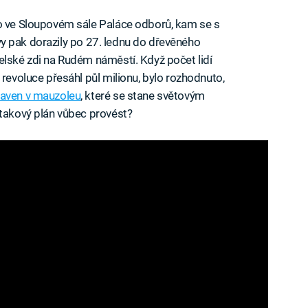
no ve Sloupovém sále Paláce odborů, kam se s
davy pak dorazily po 27. lednu do dřevěného
elské zdi na Rudém náměstí. Když počet lidí
 revoluce přesáhl půl milionu, bylo rozhodnuto,
staven v mauzoleu
, které se stane světovým
 takový plán vůbec provést?