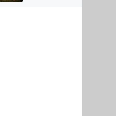
US
tornádem
RSUS
ZE A