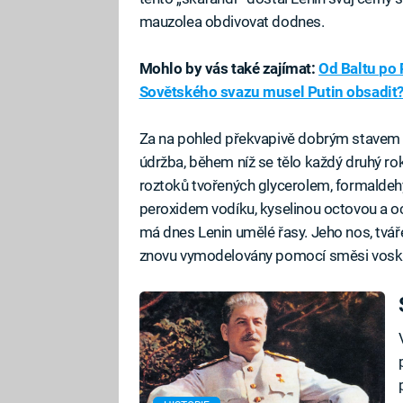
mauzolea obdivovat dodnes.
Mohlo by vás také zajímat:
Od Baltu po 
Sovětského svazu musel Putin obsadit
Za na pohled překvapivě dobrým stavem L
údržba, během níž se tělo každý druhý ro
roztoků tvořených glycerolem, formalde
peroxidem vodíku, kyselinou octovou a o
má dnes Lenin umělé řasy. Jeho nos, tváře,
znovu vymodelovány pomocí směsi vosku,