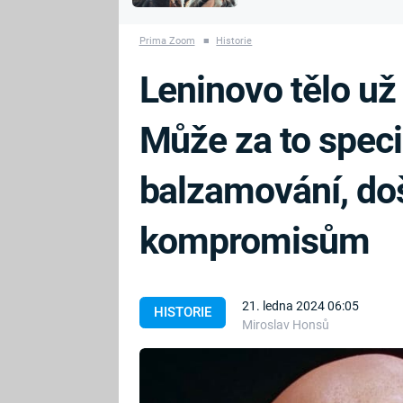
MARIE TEREZIE
vyhynuli
ADOLF HITLER
NAPOLEON
Prima Zoom
■
Historie
BONAPARTE
ATENTÁT NA
Leninovo tělo už 
REINHARDA
BRITSKÁ
HEYDRICHA
KRÁLOVSKÁ
Může za to speci
RODINA
PRVNÍ SVĚTOVÁ
VÁLKA
balzamování, doš
kompromisům
21. ledna 2024 06:05
HISTORIE
Miroslav Honsů