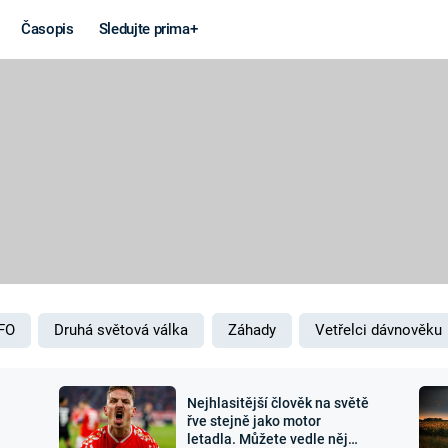
Časopis
Sledujte prima+
Věda a
Války
technika
STUDENÁ V
KORONAVIRUS
VÁLKA VE
VIETNAMU
VESMÍR
VÁLEČNÉ FI
MARS
SERIÁLY
FO
Druhá světová válka
Záhady
Vetřelci dávnověku
Nejhlasitější člověk na světě
Záhady a
Zajímav
řve stejně jako motor
letadla. Můžete vedle něj
konspirace