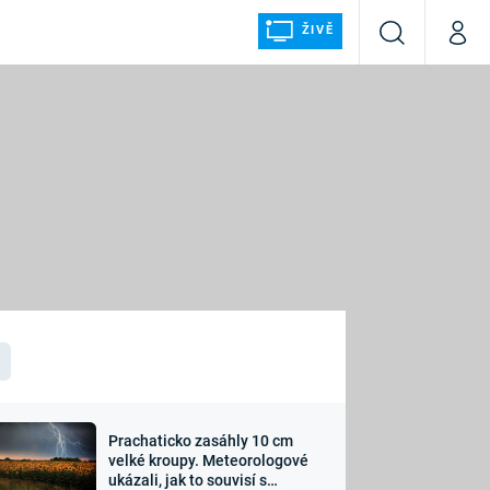
ŽIVĚ
Vyhledávání
Můj p
Prima+
ÁLKA
CNN Prima NEWS
Prima FRESH
Prima LIVING
LMY A
Prima Ženy
Prima LAJK
Prachaticko zasáhly 10 cm
osti
velké kroupy. Meteorologové
Sledujte nás
ukázali, jak to souvisí s