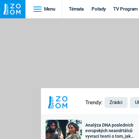
Menu
Témata
Pořady
TV Program
Cestování
Historie
HRADY A ZÁMKY
VIKINGOVÉ
HEDVÁBNÁ STEZKA
EPIDEMIE A
PANDEMIE
PŘÍRODA
STAROVĚKÝ EGYPT
Trendy:
Zrádci
U
Analýza DNA posledních
Druhá
Výročí
evropských neandrtálců
vyvrací teorii o tom, jak
světová válka