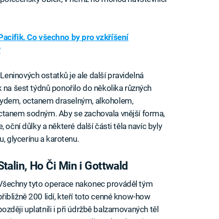
Pacifik. Co všechno by pro vzkříšení
?
eninových ostatků je ale další pravidelná
k na šest týdnů ponořilo do několika různých
hydem, octanem draselným, alkoholem,
ctanem sodným. Aby se zachovala vnější forma,
 oční důlky a některé další části těla navíc byly
 glycerínu a karotenu.
Stalin, Ho Či Min i Gottwald
Všechny tyto operace nakonec prováděl tým
přibližně 200 lidí, kteří toto cenné know-how
později uplatnili i při údržbě balzamovaných těl