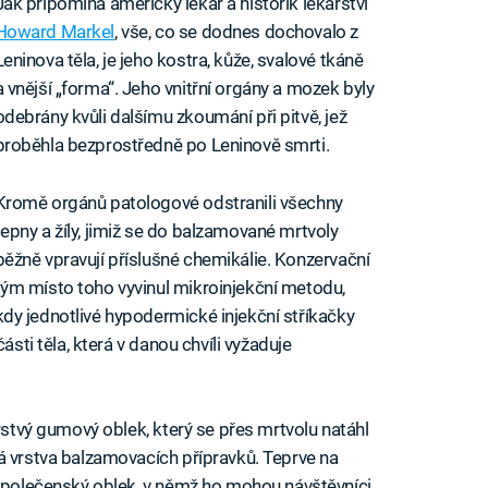
Jak připomíná americký lékař a historik lékařství
Howard Markel
, vše, co se dodnes dochovalo z
Leninova těla, je jeho kostra, kůže, svalové tkáně
a vnější „forma“. Jeho vnitřní orgány a mozek byly
odebrány kvůli dalšímu zkoumání při pitvě, jež
proběhla bezprostředně po Leninově smrti.
Kromě orgánů patologové odstranili všechny
tepny a žíly, jimiž se do balzamované mrtvoly
běžně vpravují příslušné chemikálie. Konzervační
tým místo toho vyvinul mikroinjekční metodu,
kdy jednotlivé hypodermické injekční stříkačky
ásti těla, která v danou chvíli vyžaduje
vrstvý gumový oblek, který se přes mrtvolu natáhl
á vrstva balzamovacích přípravků. Teprve na
 společenský oblek, v němž ho mohou návštěvníci