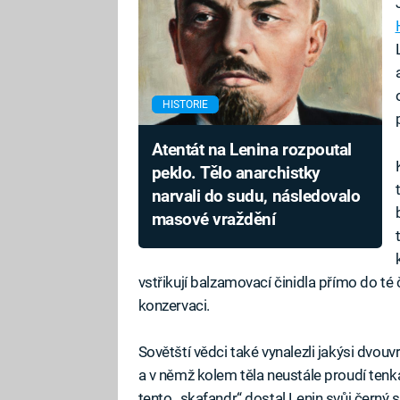
HISTORIE
Atentát na Lenina rozpoutal
peklo. Tělo anarchistky
narvali do sudu, následovalo
masové vraždění
vstřikují balzamovací činidla přímo do té č
konzervaci.
Sovětští vědci také vynalezli jakýsi dvou
a v němž kolem těla neustále proudí tenk
tento „skafandr“ dostal Lenin svůj černý