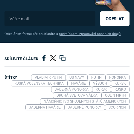
ODESLAT
Odesláním formuláře souhlasíte s
podmínkami zpracování osobních údajů
SDÍLEJTE ČLÁNEK
ŠTÍTKY
VLADIMIR PUTIN
US NAVY
PUTIN
PONORKA
RUSKÁ VOJENSKÁ TECHNIKA
HAVÁRIE
VÝBUCH
KURSK
JADERNÁ PONORKA
KURSK
RUSKO
DRUHÁ SVĚTOVÁ VÁLKA
COLIN FIRTH
NÁMOŘNICTVO SPOJENÝCH STÁTŮ AMERICKÝCH
JADERNÁ HAVÁRIE
JADERNÉ PONORKY
SCORPION