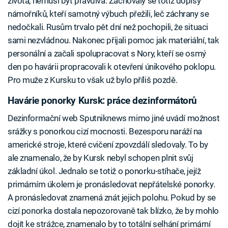
života, nemusí být pravdivá. Zachovaly se totiž dopisy
námořníků, kteří samotný výbuch přežili, leč záchrany se
nedočkali. Rusům trvalo pět dní než pochopili, že situaci
sami nezvládnou. Nakonec přijali pomoc jak materiální, tak
personální a začali spolupracovat s Nory, kteří se osmý
den po havárii propracovali k otevření únikového poklopu.
Pro muže z Kursku to však už bylo příliš pozdě.
Havárie ponorky Kursk: práce dezinformátorů
Dezinformační web Sputniknews mimo jiné uvádí možnost
srážky s ponorkou cizí mocnosti. Bezesporu naráží na
americké stroje, které cvičení zpovzdálí sledovaly. To by
ale znamenalo, že by Kursk nebyl schopen plnit svůj
základní úkol. Jednalo se totiž o ponorku-stíhače, jejíž
primárním úkolem je pronásledovat nepřátelské ponorky.
A pronásledovat znamená znát jejich polohu. Pokud by se
cizí ponorka dostala nepozorovaně tak blízko, že by mohlo
dojít ke strážce, znamenalo by to totální selhání primární