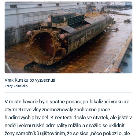
Vrak Kursku po vyzvednutí
Zdroj: Volné dílo
V místě havárie bylo špatné počasí, po lokalizaci vraku až
čtyřmetrové vlny znemožňovaly záchranné práce
hladinových plavidel. K neštěstí došlo ve čtvrtek, ale ještě v
neděli velení ruské admirality mlžilo a snažilo se uklidnit
ženy námořníků ujišťováním, že se sice „něco pokazilo, ale