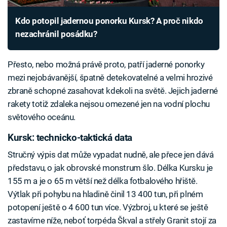
Kdo potopil jadernou ponorku Kursk? A proč nikdo
nezachránil posádku?
Přesto, nebo možná právě proto, patří jaderné ponorky
mezi nejobávanější, špatně detekovatelné a velmi hrozivé
zbraně schopné zasahovat kdekoli na světě. Jejich jaderné
rakety totiž zdaleka nejsou omezené jen na vodní plochu
světového oceánu.
Kursk: technicko-taktická data
Stručný výpis dat může vypadat nudně, ale přece jen dává
představu, o jak obrovské monstrum šlo. Délka Kursku je
155 m a je o 65 m větší než délka fotbalového hřiště.
Výtlak při pohybu na hladině činil 13 400 tun, při plném
potopení ještě o 4 600 tun více. Výzbroj, u které se ještě
zastavíme níže, neboť torpéda Škval a střely Granit stojí za