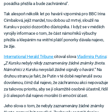
posádka přežila a bude zachráněna“.
Tak alespoň několik let po havárii vzpomíná pro BBC Irina
Cimbalová, jejíž manžel, tou dobou už mrtvý, sloužil na
Kursku v pozici dozorčího důstojníka. I když se v médiích
vyrojily informace o tom, že část námořníků výbuchy
přežila a klepáním na vnitřní plášť ponorky dávala najevo,
že žije.
International Herald Tribune
citoval slova
Vladimíra Putina
:
„
Z Kursku nebyly nikdy zaznamenány žádné známky života.
Námořníci z Kursku nevyslali žádné signály o havárii
.“ Na
druhou stranu je fakt, že Putin v té době nepřerušil svou
dovolenou, čímž dal najevo, že záchrannou akci nepovažuje
za takovou prioritu, aby se jí okamžitě osobně účastnil, řídil
ji či alespoň dal najevo morální či emoční účast.
Jeho slova o tom, že nebyly zaznamenány žádné známky