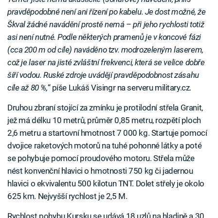
pravděpodobné není ani řízení po kabelu. Je dost možné, že
Škval žádné navádění prostě nemá – při jeho rychlosti totiž
asi není nutné. Podle některých pramenů je v koncové fázi
(cca 200 m od cíle) naváděno tzv. modrozeleným laserem,
což je laser na jisté zvláštní frekvenci, která se velice dobře
šíří vodou. Ruské zdroje uvádějí pravděpodobnost zásahu
cíle až 80 %,
“ píše Lukáš Visingr na serveru military.cz.
Druhou zbraní stojící za zmínku je protilodní střela Granit,
jež má délku 10 metrů, průměr 0,85 metru, rozpětí ploch
2,6 metru a startovní hmotnost 7 000 kg. Startuje pomocí
dvojice raketových motorů na tuhé pohonné látky a poté
se pohybuje pomocí proudového motoru. Střela může
nést konvenční hlavici o hmotnosti 750 kg či jadernou
hlavici o ekvivalentu 500 kilotun TNT. Dolet střely je okolo
625 km. Nejvyšší rychlost je 2,5 M.
Rychlost pohybu Kursku se udává 18 uzlů na hladině a 30