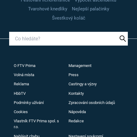
Tvarohové knedlíky
Nejlepší palačinky
Švestkový koláč
O FTV Prima
Management
Volná místa
Press
Reklama
Castingy a výzvy
HbbTV
Kontakty
Podmínky užívání
Zpracování osobních údajů
Cookies
Nápověda
Vlastník FTV Prima spol. s
Redakce
r.o.
Nahlásit chybu
Nastavení soukromí