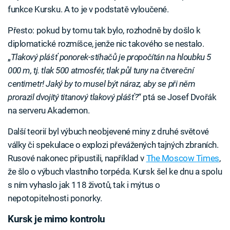
funkce Kursku. A to je v podstatě vyloučené.
Přesto: pokud by tomu tak bylo, rozhodně by došlo k
diplomatické rozmíšce, jenže nic takového se nestalo.
„
Tlakový plášť ponorek-stíhačů je propočítán na hloubku 5
000 m, tj. tlak 500 atmosfér, tlak půl tuny na čtvereční
centimetr! Jaký by to musel být náraz, aby se při něm
prorazil dvojitý titanový tlakový plášť?
“ ptá se Josef Dvořák
na serveru Akademon.
Další teorií byl výbuch neobjevené miny z druhé světové
války či spekulace o explozi převážených tajných zbraních.
Rusové nakonec připustili, například v
The Moscow Times
,
že šlo o výbuch vlastního torpéda. Kursk šel ke dnu a spolu
s ním vyhaslo jak 118 životů, tak i mýtus o
nepotopitelnosti ponorky.
Kursk je mimo kontrolu