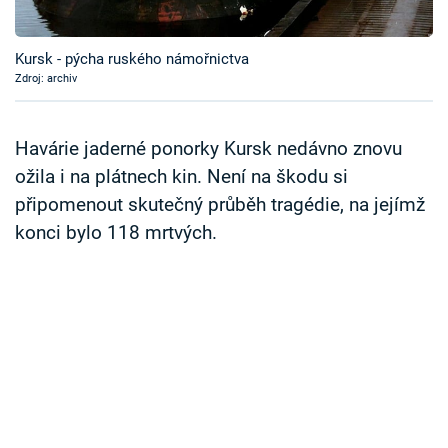
Časopis
Kursk - pýcha ruského námořnictva
Sledujte prima+
Zdroj: archiv
Přihlášení
Havárie jaderné ponorky Kursk nedávno znovu
ožila i na plátnech kin. Není na škodu si
připomenout skutečný průběh tragédie, na jejímž
Sledujte nás
konci bylo 118 mrtvých.