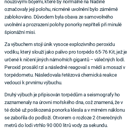
nouzovými bójemi, které by normálně na hladině
označovaly její polohu, nicméně uvolnění bylo záměrně
zablokováno. Důvodem byla obava ze samovolného
uvolnění a prozrazení polohy ponorky nepříteli při minulé
špionážní misi.
Za výbuchem stojí únik vysoce explozivního peroxidu
vodíku, který slouží jako palivo pro torpédo 65-76 Kit, jež je
určené k ničení jiných námořních gigantů – válečných lodí.
Peroxid prosákl rzí a následně reagoval s mědí a mosazí v
torpédometu. Následovala řetězová chemická reakce
vedoucí k prvnímu výbuchu.
Druhý výbuch je připisován torpédům a seismografy ho
zaznamenaly na úrovni mořského dna, což znamená, že v
té době už poškozená ponorka klesla a v mírném náklonu
se zabořila do podloží. Otvorem o rozloze 2 čtverečných
metrů do lodi vtrhlo 90 000 litrů vody za sekundu.