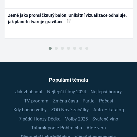
Země jako promáčknutý balón: Unikátní vizualizace odhaluje,
jak planetu tvaruje gravitace
Populární témata
Jak zhubnout
Nejlepší filmy 2024
Nejlepší horory
TV program
Změna času
Partie
Počasí
Kdy budou volby
ZOO Nové začátky
Auto – katalog
7 pádů Honzy Dědka
Volby 2025
Svařené víno
Tatarák podle Pohlreicha
Aloe vera
Pěstování lichořeřišnice
Výpočet ascendentu