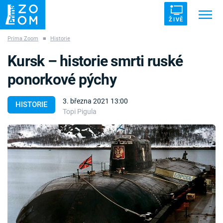
ŽIVĚ
Prima Zoom
■
Historie
Trendy:
ZRÁDCI
UFO
DRUHÁ SVĚTOVÁ VÁLKA
Kursk – historie smrti ruské
ZÁHADY
VETŘELCI DÁVNOVĚKU
ponorkové pýchy
3. března 2021 13:00
HISTORIE
Topi Pigula
Témata
Témata
Pořady
TV Program