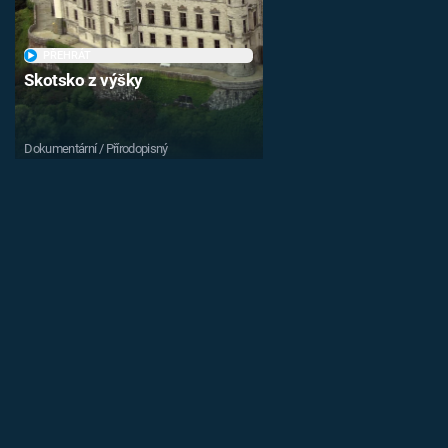
PŘEHRÁT
Skotsko z výšky
Dokumentární / Přírodopisný