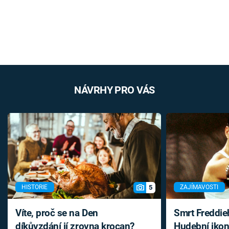
NÁVRHY PRO VÁS
5
HISTORIE
ZAJÍMAVOSTI
Víte, proč se na Den
Smrt Freddie
díkůvzdání jí zrovna krocan?
Hudební ikon