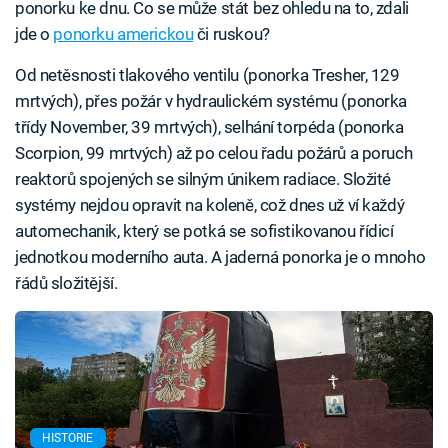
ponorku ke dnu. Co se může stát bez ohledu na to, zdali
jde o
ponorku americkou
či ruskou?
Od netěsnosti tlakového ventilu (ponorka Tresher, 129
mrtvých), přes požár v hydraulickém systému (ponorka
třídy November, 39 mrtvých), selhání torpéda (ponorka
Scorpion, 99 mrtvých) až po celou řadu požárů a poruch
reaktorů spojených se silným únikem radiace. Složité
systémy nejdou opravit na koleně, což dnes už ví každý
automechanik, který se potká se sofistikovanou řídicí
jednotkou moderního auta. A jaderná ponorka je o mnoho
řádů složitější.
HISTORIE