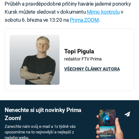
Průběh a pravděpodobné příčiny havárie jaderné ponorky
Kursk můžete sledovat v dokumentu
Mimo kontrolu
v
sobotu 6. března ve 13:20 na
Prima ZOOM
.
Topi Pigula
redaktor FTV Prima
VŠECHNY ČLÁNKY AUTORA
Nenechte si ujít novinky Prima
Zoom!
Zanechte nám svůj e-mail a 1x týdně vás
upozorníme na to nejnovější a nejlepší z
našeho webu.