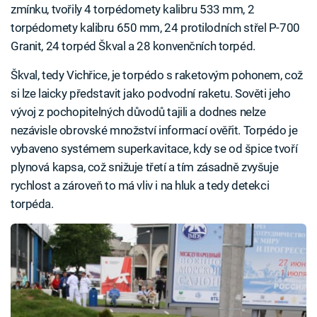
zmínku, tvořily 4 torpédomety kalibru 533 mm, 2
torpédomety kalibru 650 mm, 24 protilodních střel P-700
Granit, 24 torpéd Škval a 28 konvenčních torpéd.
Škval, tedy Vichřice, je torpédo s raketovým pohonem, což
si lze laicky představit jako podvodní raketu. Sověti jeho
vývoj z pochopitelných důvodů tajili a dodnes nelze
nezávisle obrovské množství informací ověřit. Torpédo je
vybaveno systémem superkavitace, kdy se od špice tvoří
plynová kapsa, což snižuje třetí a tím zásadně zvyšuje
rychlost a zároveň to má vliv i na hluk a tedy detekci
torpéda.