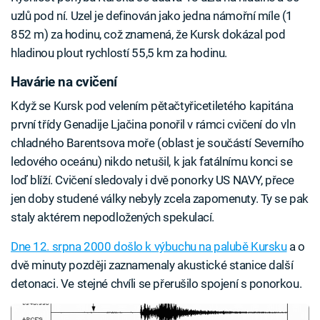
uzlů pod ní. Uzel je definován jako jedna námořní míle (1
852 m) za hodinu, což znamená, že Kursk dokázal pod
hladinou plout rychlostí 55,5 km za hodinu.
Havárie na cvičení
Když se Kursk pod velením pětačtyřicetiletého kapitána
první třídy Genadije Ljačina ponořil v rámci cvičení do vln
chladného Barentsova moře (oblast je součástí Severního
ledového oceánu) nikdo netušil, k jak fatálnímu konci se
loď blíží. Cvičení sledovaly i dvě ponorky US NAVY, přece
jen doby studené války nebyly zcela zapomenuty. Ty se pak
staly aktérem nepodložených spekulací.
Dne 12. srpna 2000 došlo k výbuchu na palubě Kursku
a o
dvě minuty později zaznamenaly akustické stanice další
detonaci. Ve stejné chvíli se přerušilo spojení s ponorkou.