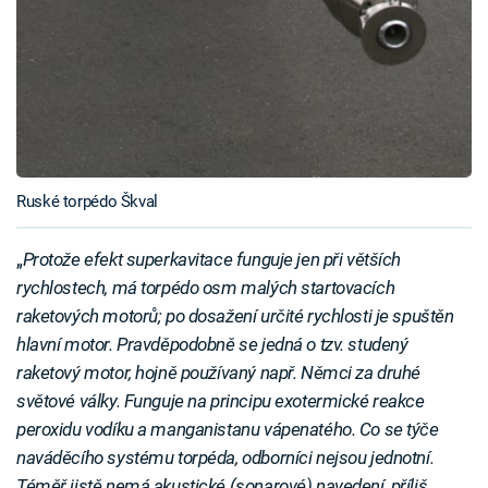
Ruské torpédo Škval
„
Protože efekt superkavitace funguje jen při větších
rychlostech, má torpédo osm malých startovacích
raketových motorů; po dosažení určité rychlosti je spuštěn
hlavní motor. Pravděpodobně se jedná o tzv. studený
raketový motor, hojně používaný např. Němci za druhé
světové války. Funguje na principu exotermické reakce
peroxidu vodíku a manganistanu vápenatého. Co se týče
naváděcího systému torpéda, odborníci nejsou jednotní.
Téměř jistě nemá akustické (sonarové) navedení, příliš