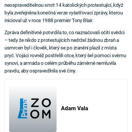
neospraveditelnou smrt 14 katolických protestující, když
byla zveřejněna konečná verze vyšetřovací zprávy, kterou
inicioval už v roce 1988 premiér Tony Blair.
Zpráva definitivně potvrdila to, co naznačovali očití svědci
– tedy že nikdo z protestujících nedržel žádnou zbraň a
usmrcen byl i člověk, který se po zranění plazil z místa
pryč. Vojáci rovněž postřelili otce, který šel pomoci svému
synovi, a armáda o celém průběhu záměrně nemluvila
pravdu, aby ospravedlnila své činy.
Adam Vala