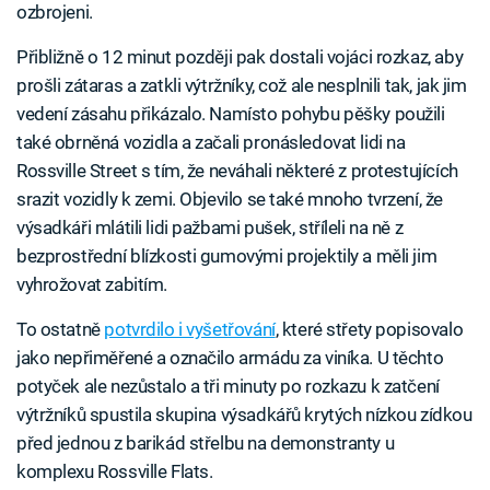
ozbrojeni.
Přibližně o 12 minut později pak dostali vojáci rozkaz, aby
prošli zátaras a zatkli výtržníky, což ale nesplnili tak, jak jim
vedení zásahu přikázalo. Namísto pohybu pěšky použili
také obrněná vozidla a začali pronásledovat lidi na
Rossville Street s tím, že neváhali některé z protestujících
srazit vozidly k zemi. Objevilo se také mnoho tvrzení, že
výsadkáři mlátili lidi pažbami pušek, stříleli na ně z
bezprostřední blízkosti gumovými projektily a měli jim
vyhrožovat zabitím.
To ostatně
potvrdilo i vyšetřování
, které střety popisovalo
jako nepřiměřené a označilo armádu za viníka. U těchto
potyček ale nezůstalo a tři minuty po rozkazu k zatčení
výtržníků spustila skupina výsadkářů krytých nízkou zídkou
před jednou z barikád střelbu na demonstranty u
komplexu Rossville Flats.