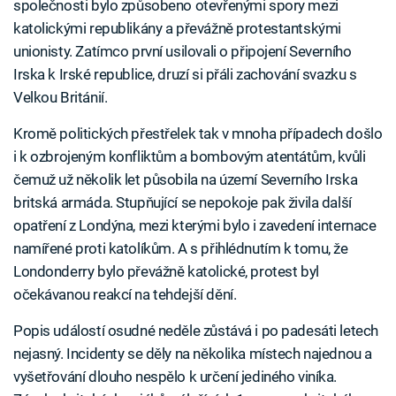
společnosti bylo způsobeno otevřenými spory mezi
katolickými republikány a převážně protestantskými
unionisty. Zatímco první usilovali o připojení Severního
Irska k Irské republice, druzí si přáli zachování svazku s
Velkou Británií.
Kromě politických přestřelek tak v mnoha případech došlo
i k ozbrojeným konfliktům a bombovým atentátům, kvůli
čemuž už několik let působila na území Severního Irska
britská armáda. Stupňující se nepokoje pak živila další
opatření z Londýna, mezi kterými bylo i zavedení internace
namířené proti katolíkům. A s přihlédnutím k tomu, že
Londonderry bylo převážně katolické, protest byl
očekávanou reakcí na tehdejší dění.
Popis událostí osudné neděle zůstává i po padesáti letech
nejasný. Incidenty se děly na několika místech najednou a
vyšetřování dlouho nespělo k určení jediného viníka.