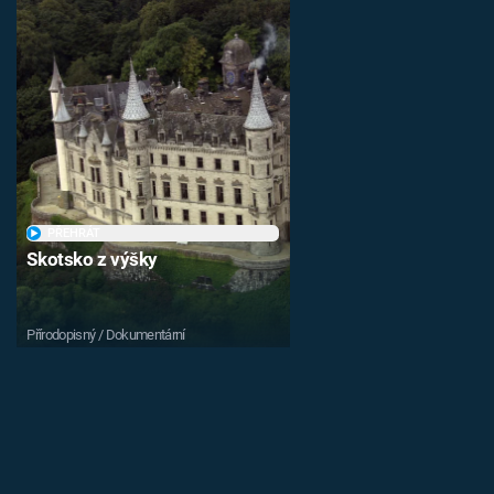
PŘEHRÁT
Skotsko z výšky
Přírodopisný / Dokumentární