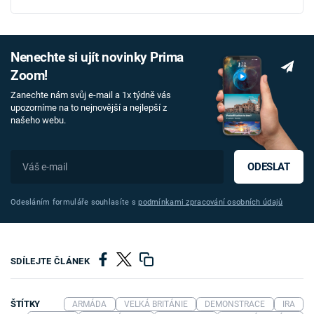
Nenechte si ujít novinky Prima
Zoom!
Zanechte nám svůj e-mail a 1x týdně vás
upozorníme na to nejnovější a nejlepší z
našeho webu.
ODESLAT
Odesláním formuláře souhlasíte s
podmínkami zpracování osobních údajů
SDÍLEJTE ČLÁNEK
ŠTÍTKY
ARMÁDA
VELKÁ BRITÁNIE
DEMONSTRACE
IRA