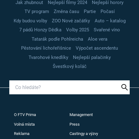
Jak zhubnout
Nejlepší filmy 2024
Nejlepší horory
TV program
Změna času
Partie
Počasí
Kdy budou volby
ZOO Nové začátky
Auto – katalog
7 pádů Honzy Dědka
Volby 2025
Svařené víno
Tatarák podle Pohlreicha
Aloe vera
Pěstování lichořeřišnice
Výpočet ascendentu
Tvarohové knedlíky
Nejlepší palačinky
Švestkový koláč
O FTV Prima
Management
Volná místa
Press
Reklama
Castingy a výzvy