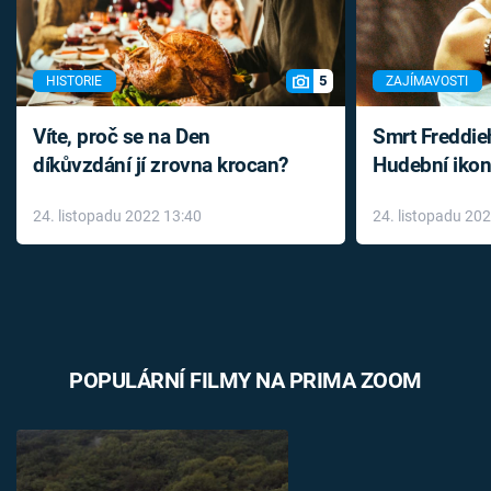
5
HISTORIE
ZAJÍMAVOSTI
Víte, proč se na Den
Smrt Freddie
díkůvzdání jí zrovna krocan?
Hudební ikon
až do konce 
24. listopadu 2022 13:40
24. listopadu 20
léky
POPULÁRNÍ FILMY NA PRIMA ZOOM