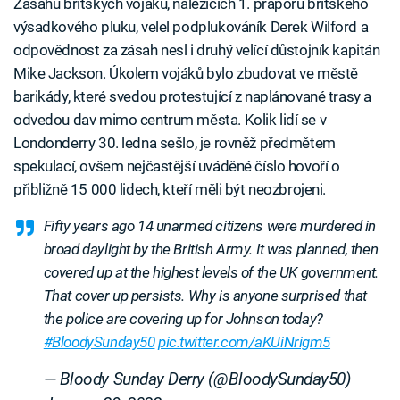
Zásahu britských vojáků, náležících 1. praporu britského
výsadkového pluku, velel podplukováník Derek Wilford a
odpovědnost za zásah nesl i druhý velící důstojník kapitán
Mike Jackson. Úkolem vojáků bylo zbudovat ve městě
barikády, které svedou protestující z naplánované trasy a
odvedou dav mimo centrum města. Kolik lidí se v
Londonderry 30. ledna sešlo, je rovněž předmětem
spekulací, ovšem nejčastější uváděné číslo hovoří o
přibližně 15 000 lidech, kteří měli být neozbrojeni.
Fifty years ago 14 unarmed citizens were murdered in
broad daylight by the British Army. It was planned, then
covered up at the highest levels of the UK government.
That cover up persists. Why is anyone surprised that
the police are covering up for Johnson today?
#BloodySunday50
pic.twitter.com/aKUiNrigm5
— Bloody Sunday Derry (@BloodySunday50)