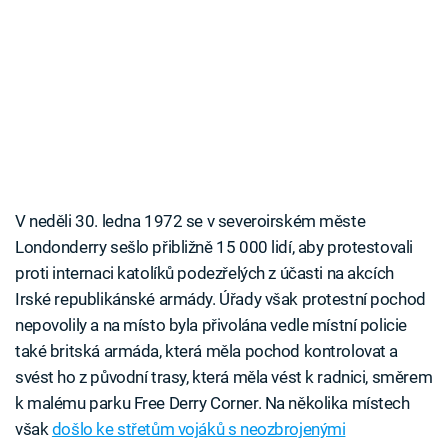
V neděli 30. ledna 1972 se v severoirském měste
Londonderry sešlo přibližně 15 000 lidí, aby protestovali
proti internaci katolíků podezřelých z účasti na akcích
Irské republikánské armády. Úřady však protestní pochod
nepovolily a na místo byla přivolána vedle místní policie
také britská armáda, která měla pochod kontrolovat a
svést ho z původní trasy, která měla vést k radnici, směrem
k malému parku Free Derry Corner. Na několika místech
však
došlo ke střetům vojáků s neozbrojenými