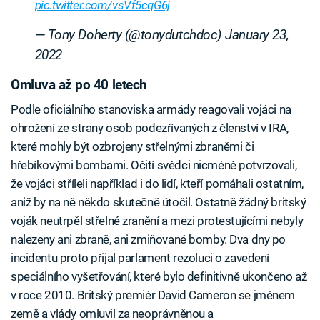
pic.twitter.com/vsVf5cqG6j
— Tony Doherty (@tonydutchdoc)
January 23,
2022
Omluva až po 40 letech
Podle oficiálního stanoviska armády reagovali vojáci na
ohrožení ze strany osob podezřívaných z členství v IRA,
které mohly být ozbrojeny střelnými zbraněmi či
hřebíkovými bombami. Očití svědci nicméně potvrzovali,
že vojáci stříleli například i do lidí, kteří pomáhali ostatním,
aniž by na ně někdo skutečně útočil. Ostatně žádný britský
voják neutrpěl střelné zranění a mezi protestujícími nebyly
nalezeny ani zbraně, ani zmiňované bomby. Dva dny po
incidentu proto přijal parlament rezoluci o zavedení
speciálního vyšetřování, které bylo definitivně ukončeno až
v roce 2010. Britský premiér David Cameron se jménem
země a vlády omluvil za neoprávněnou a