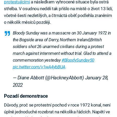
protestujícími
a následkem vyhrocené situace byla ostrá
střelba. V osudnou neděli tak přišlo na místě o život 13 lidí,
včetně šesti nezletilých, a čtrnáctá oběť podlehla zraněním
o několik měsíců později.
Bloody Sunday was a massacre on 30 January 1972 in
the Bogside area of Derry, Northern Ireland,British
soldiers shot 26 unarmed civilians during a protest
march against internment without trial. Glad to attend a
commemoration yesteday
#BloodySunday50
pic.twitter.com/v1wA4ybBUA
— Diane Abbott (@HackneyAbbott)
January 28,
2022
Pozadí demonstrace
Důvody, proč se protestní pochod v roce 1972 konal, není
úplně jednoduché rozebrat na několika řádcích. Napětí ve