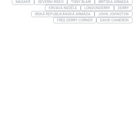
MASAKR
SEVERNÍ IRSKO
TONY BLAIR
BRITSKÁ ARMÁDA
KRVAVÁ NEDĚLE
LONDONDERRY
DERRY
IRSKÁ REPUBLIKÁNSKÁ ARMÁDA
JOHN JOHNSTON
FREE DERRY CORNER
DAVID CAMERON