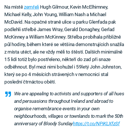
Na místě
zemřeli
Hugh Gilmour, Kevin McElhimney,
Michael Kelly, John Young, William Nash a Michael
McDavid. Na opačné straně ulice u parku Glenfada pak
podlehli střelbě James Wray, Gerald Donaghey, Gerlad
McKinney a William McKinney. Střelba probíhala přibližně
půl hodiny, během které se většina demonstrujících snažila
z místa utéct, ale ne vždy měli to štěstí. Dalších minimálně
15 lidí totiž bylo postřeleno, někteří do zad při snaze
odběhnout. Byl mezi nimi bohužel i 59letý John Johnston,
který se po 4 měsících strávených v nemocnici stal
poslední čtrnáctou obětí.
We are appealing to activists and supporters of all hues
and persuasions throughout Ireland and abroad to
organise remembrance events in your own
neighbourhoods, villages or townlands to mark the 50th
anniversary of Bloody Sunday
https://t.co/NPiKLXfzSf