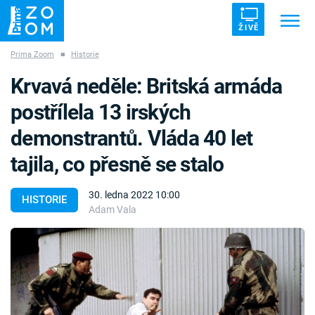
ŽIVĚ
Prima Zoom
■
Historie
Trendy:
ZRÁDCI
UFO
DRUHÁ SVĚTOVÁ VÁLKA
Krvavá neděle: Britská armáda
ZÁHADY
VETŘELCI DÁVNOVĚKU
postřílela 13 irských
demonstrantů. Vláda 40 let
tajila, co přesně se stalo
Témata
30. ledna 2022 10:00
HISTORIE
Adam Vala
Témata
Pořady
TV Program