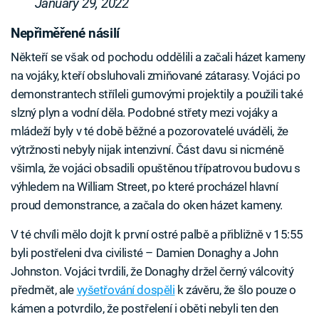
January 29, 2022
Nepřiměřené násilí
Někteří se však od pochodu oddělili a začali házet kameny
na vojáky, kteří obsluhovali zmiňované zátarasy. Vojáci po
demonstrantech stříleli gumovými projektily a použili také
slzný plyn a vodní děla. Podobné střety mezi vojáky a
mládeží byly v té době běžné a pozorovatelé uváděli, že
výtržnosti nebyly nijak intenzivní. Část davu si nicméně
všimla, že vojáci obsadili opuštěnou třípatrovou budovu s
výhledem na William Street, po které procházel hlavní
proud demonstrance, a začala do oken házet kameny.
V té chvíli mělo dojít k první ostré palbě a přibližně v 15:55
byli postřeleni dva civilisté – Damien Donaghy a John
Johnston. Vojáci tvrdili, že Donaghy držel černý válcovitý
předmět, ale
vyšetřování dospěli
k závěru, že šlo pouze o
kámen a potvrdilo, že postřelení i oběti nebyli ten den