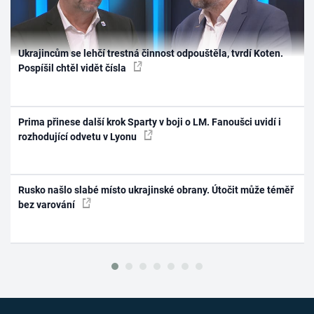
Ukrajincům se lehčí trestná činnost odpouštěla, tvrdí Koten.
Pospíšil chtěl vidět čísla
Prima přinese další krok Sparty v boji o LM. Fanoušci uvidí i
rozhodující odvetu v Lyonu
Rusko našlo slabé místo ukrajinské obrany. Útočit může téměř
bez varování