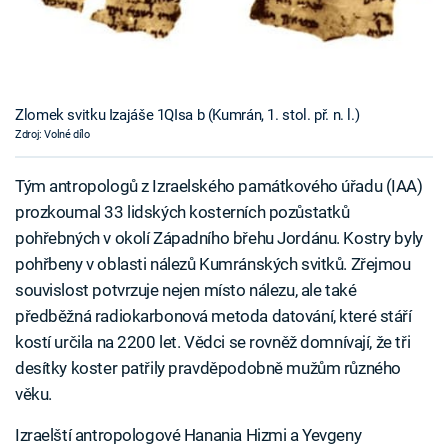
Zlomek svitku Izajáše 1QIsa b (Kumrán, 1. stol. př. n. l.)
Zdroj: Volné dílo
Tým antropologů z Izraelského památkového úřadu (IAA)
prozkoumal 33 lidských kosterních pozůstatků
pohřebných v okolí Západního břehu Jordánu. Kostry byly
pohřbeny v oblasti nálezů Kumránských svitků. Zřejmou
souvislost potvrzuje nejen místo nálezu, ale také
předběžná radiokarbonová metoda datování, které stáří
kostí určila na 2200 let. Vědci se rovněž domnívají, že tři
desítky koster patřily pravděpodobně mužům různého
věku.
Izraelští antropologové Hanania Hizmi a Yevgeny