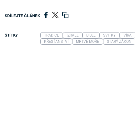
SDÍLEJTE ČLÁNEK
ŠTÍTKY
TRADICE
IZRAEL
BIBLE
SVITKY
VÍRA
KŘESŤANSTVÍ
MRTVÉ MOŘE
STARÝ ZÁKON