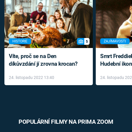
5
HISTORIE
ZAJÍMAVOSTI
Víte, proč se na Den
Smrt Freddie
díkůvzdání jí zrovna krocan?
Hudební ikon
až do konce 
24. listopadu 2022 13:40
24. listopadu 20
léky
POPULÁRNÍ FILMY NA PRIMA ZOOM