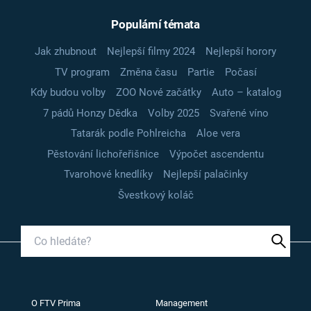
Populární témata
Jak zhubnout
Nejlepší filmy 2024
Nejlepší horory
TV program
Změna času
Partie
Počasí
Kdy budou volby
ZOO Nové začátky
Auto – katalog
7 pádů Honzy Dědka
Volby 2025
Svařené víno
Tatarák podle Pohlreicha
Aloe vera
Pěstování lichořeřišnice
Výpočet ascendentu
Tvarohové knedlíky
Nejlepší palačinky
Švestkový koláč
O FTV Prima
Management