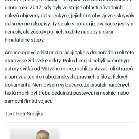
únoru roku 2017, kdy byly ve stejné oblasti původních
nálezů objeveny další jeskyně, jejichž útroby zjevně skrývaly
další cenné rukopisy. Ty se ale v pořadí již dvanácté jeskyni
nenašly, ale zůstaly po nich rozbité nádoby a další
hmatatelné stopy.
Archeologové a historici pracují také s druhořadou rolí této
starověké židovské sekty. Pokud esejci nebyli samotnými
autory svitků od Mrtvého moře, mohli zastávat roli strážců
a správců těchto náboženských, právních a filozofických
dokumentů. Není ovšem vyloučeno, že pisateli náročných
textů mohli být třeba beduínští pastevci, řemeslníci nebo
samotní římští vojáci.
Text: Petr Smejkal