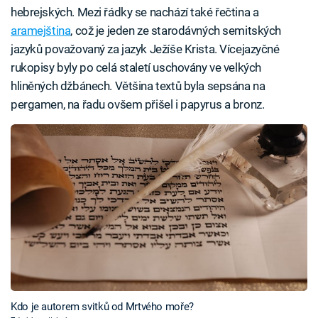
hebrejských. Mezi řádky se nachází také řečtina a
aramejština
, což je jeden ze starodávných semitských
jazyků považovaný za jazyk Ježíše Krista. Vícejazyčné
rukopisy byly po celá staletí uschovány ve velkých
hliněných džbánech. Většina textů byla sepsána na
pergamen, na řadu ovšem přišel i papyrus a bronz.
Kdo je autorem svitků od Mrtvého moře?