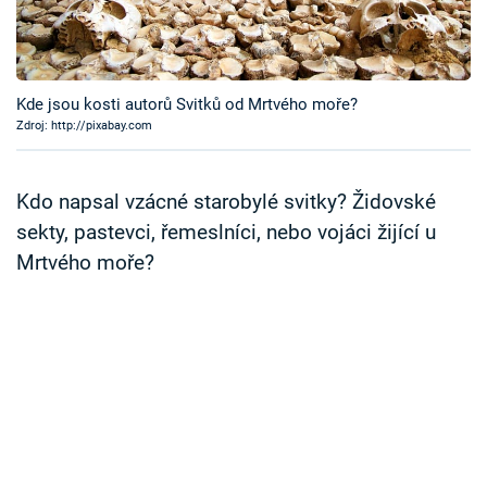
Časopis
Sledujte prima+
Kde jsou kosti autorů Svitků od Mrtvého moře?
Zdroj: http://pixabay.com
Přihlášení
Kdo napsal vzácné starobylé svitky? Židovské
Sledujte nás
sekty, pastevci, řemeslníci, nebo vojáci žijící u
Mrtvého moře?