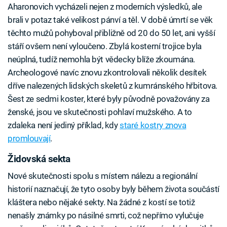
Aharonovich vycházeli nejen z moderních výsledků, ale
brali v potaz také velikost pánví a těl. V době úmrtí se věk
těchto mužů pohyboval přibližně od 20 do 50 let, ani vyšší
stáří ovšem není vyloučeno. Zbylá kosterní trojice byla
neúplná, tudíž nemohla být vědecky blíže zkoumána.
Archeologové navíc znovu zkontrolovali několik desítek
dříve nalezených lidských skeletů z kumránského hřbitova.
Šest ze sedmi koster, které byly původně považovány za
ženské, jsou ve skutečnosti pohlaví mužského. A to
zdaleka není jediný příklad, kdy
staré kostry znova
promlouvají
.
Židovská sekta
Nové skutečnosti spolu s místem nálezu a regionální
historií naznačují, že tyto osoby byly během života součástí
kláštera nebo nějaké sekty. Na žádné z kostí se totiž
nenašly známky po násilné smrti, což nepřímo vylučuje