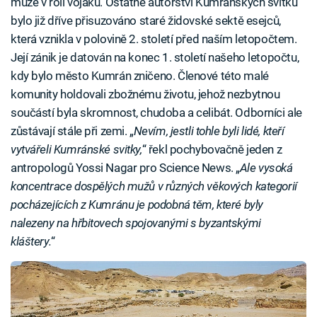
muže v roli vojáků. Ostatně autorství Kumránských svitků
bylo již dříve přisuzováno staré židovské sektě esejců,
která vznikla v polovině 2. století před naším letopočtem.
Její zánik je datován na konec 1. století našeho letopočtu,
kdy bylo město Kumrán zničeno. Členové této malé
komunity holdovali zbožnému životu, jehož nezbytnou
součástí byla skromnost, chudoba a celibát. Odborníci ale
zůstávají stále při zemi. „
Nevím, jestli tohle byli lidé, kteří
vytvářeli Kumránské svitky,
“ řekl pochybovačně jeden z
antropologů Yossi Nagar pro Science News. „
Ale vysoká
koncentrace dospělých mužů v různých věkových kategorií
pocházejících z Kumránu je podobná těm, které byly
nalezeny na hřbitovech spojovanými s byzantskými
kláštery.
“