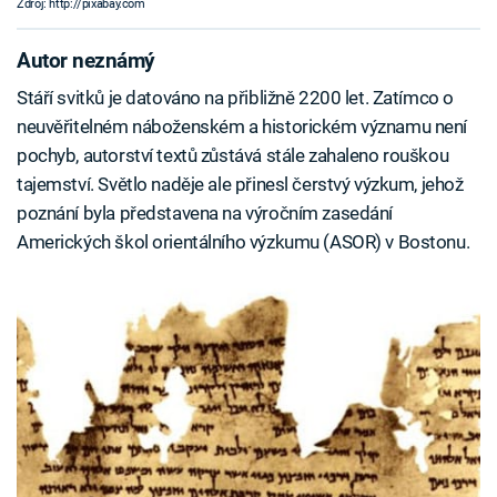
Zdroj: http://pixabay.com
Autor neznámý
Stáří svitků je datováno na přibližně 2200 let. Zatímco o
neuvěřitelném náboženském a historickém významu není
pochyb, autorství textů zůstává stále zahaleno rouškou
tajemství. Světlo naděje ale přinesl čerstvý výzkum, jehož
poznání byla představena na výročním zasedání
Amerických škol orientálního výzkumu (ASOR) v Bostonu.