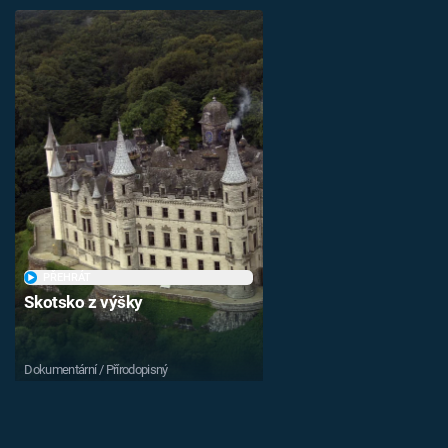
PŘEHRÁT
Skotsko z výšky
Dokumentární / Přírodopisný