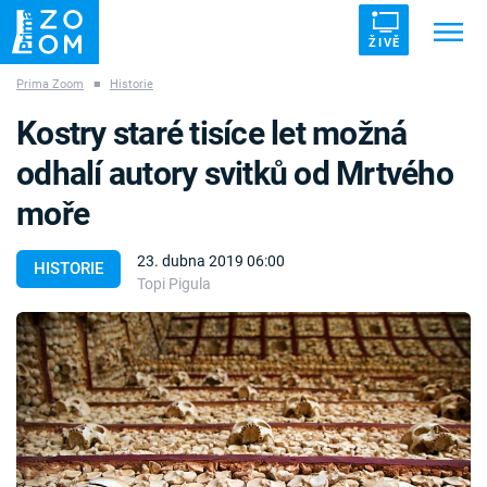
ŽIVĚ
Prima Zoom
■
Historie
Trendy:
ZRÁDCI
UFO
DRUHÁ SVĚTOVÁ VÁLKA
Kostry staré tisíce let možná
ZÁHADY
VETŘELCI DÁVNOVĚKU
odhalí autory svitků od Mrtvého
moře
23. dubna 2019 06:00
HISTORIE
Topi Pigula
Témata
Témata
Pořady
TV Program