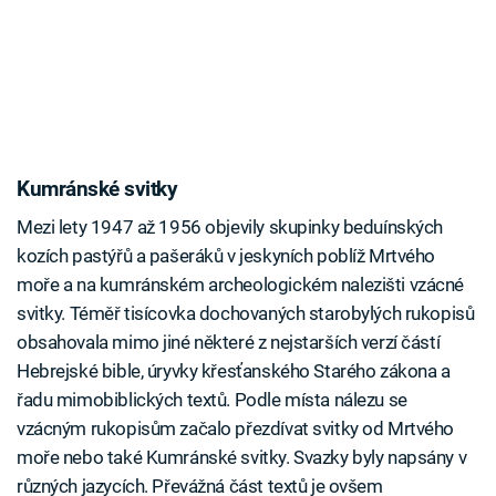
Kumránské svitky
Mezi lety 1947 až 1956 objevily skupinky beduínských
kozích pastýřů a pašeráků v jeskyních poblíž Mrtvého
moře a na kumránském archeologickém nalezišti vzácné
svitky. Téměř tisícovka dochovaných starobylých rukopisů
obsahovala mimo jiné některé z nejstarších verzí částí
Hebrejské bible, úryvky křesťanského Starého zákona a
řadu mimobiblických textů. Podle místa nálezu se
vzácným rukopisům začalo přezdívat svitky od Mrtvého
moře nebo také Kumránské svitky. Svazky byly napsány v
různých jazycích. Převážná část textů je ovšem