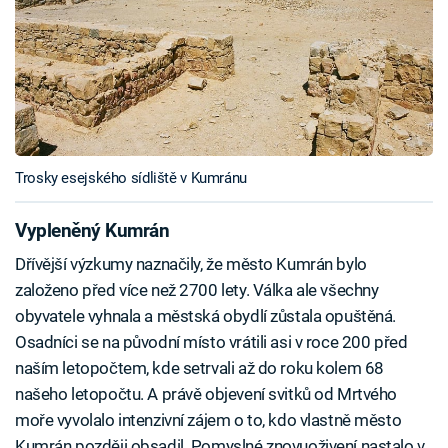
Trosky esejského sídliště v Kumránu
Vypleněný Kumrán
Dřívější výzkumy naznačily, že město Kumrán bylo
založeno před více než 2700 lety. Válka ale všechny
obyvatele vyhnala a městská obydlí zůstala opuštěná.
Osadníci se na původní místo vrátili asi v roce 200 před
naším letopočtem, kde setrvali až do roku kolem 68
našeho letopočtu. A právě objevení svitků od Mrtvého
moře vyvolalo intenzivní zájem o to, kdo vlastně město
Kumrán později obsadil. Pomyslné znovuoživení nastalo v