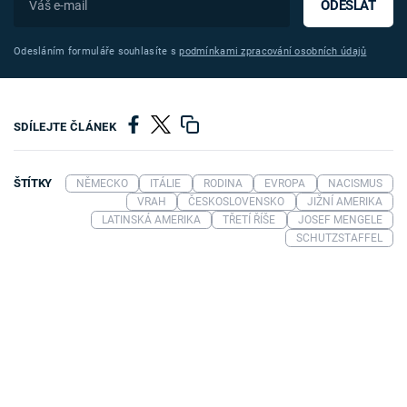
ODESLAT
Odesláním formuláře souhlasíte s
podmínkami zpracování osobních údajů
SDÍLEJTE ČLÁNEK
ŠTÍTKY
NĚMECKO
ITÁLIE
RODINA
EVROPA
NACISMUS
VRAH
ČESKOSLOVENSKO
JIŽNÍ AMERIKA
LATINSKÁ AMERIKA
TŘETÍ ŘÍŠE
JOSEF MENGELE
SCHUTZSTAFFEL