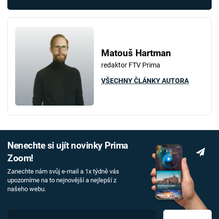
Matouš Hartman
redaktor FTV Prima
VŠECHNY ČLÁNKY AUTORA
Nenechte si ujít novinky Prima
Zoom!
Zanechte nám svůj e-mail a 1x týdně vás
upozorníme na to nejnovější a nejlepší z
našeho webu.