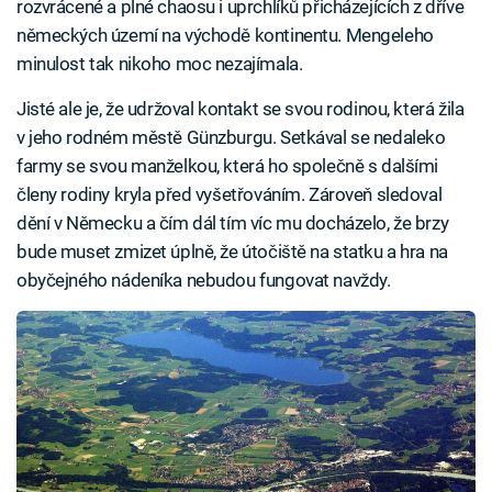
rozvrácené a plné chaosu i uprchlíků přicházejících z dříve
německých území na východě kontinentu. Mengeleho
minulost tak nikoho moc nezajímala.
Jisté ale je, že udržoval kontakt se svou rodinou, která žila
v jeho rodném městě Günzburgu. Setkával se nedaleko
farmy se svou manželkou, která ho společně s dalšími
členy rodiny kryla před vyšetřováním. Zároveň sledoval
dění v Německu a čím dál tím víc mu docházelo, že brzy
bude muset zmizet úplně, že útočiště na statku a hra na
obyčejného nádeníka nebudou fungovat navždy.