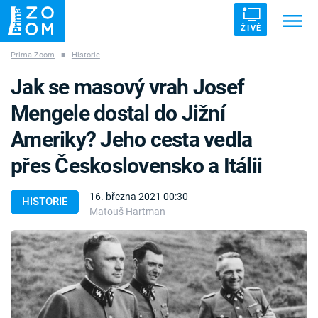
ŽIVĚ
Prima Zoom
■
Historie
Trendy:
ZRÁDCI
UFO
DRUHÁ SVĚTOVÁ VÁLKA
Jak se masový vrah Josef
ZÁHADY
VETŘELCI DÁVNOVĚKU
Mengele dostal do Jižní
Ameriky? Jeho cesta vedla
přes Československo a Itálii
Témata
16. března 2021 00:30
HISTORIE
Matouš Hartman
Témata
Pořady
TV Program