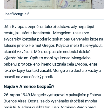
Josef Mengele 5
Jižní Evropa a zejména Itálie představovaly nejjistější
cestu, jak utéct z kontinentu. Mengelemu se skrze
švýcarský konzulát podařilo získat pas Červeného kříže na
falešné jméno Helmut Gregor. Když už měl z Itálie vyplout,
skončil ve vězení. Měl sice pas, ale nedostal italské
výjezdní vízum. Opět to mohl být konec Mengeleho
příběhu, protože jeho jméno už znala celá Evropa, jenže
lékařův tajný kontakt zasáhl. Mengele se dostal z vazby a
nasedl na zaoceánský parník.
Najde v Americe bezpečí?
26. srpna 1949 Mengele vystupoval v pulsujícím přístavu
Buenos Aires. Dostal se do vysněného útočiště mnoha
nacistů. Vládnoucí diktátor Juan Domingo Perón před