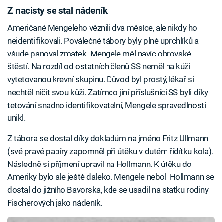
Z nacisty se stal nádeník
Američané Mengeleho věznili dva měsíce, ale nikdy ho
neidentifikovali. Poválečné tábory byly plné uprchlíků a
všude panoval zmatek. Mengele měl navíc obrovské
štěstí. Na rozdíl od ostatních členů SS neměl na kůži
vytetovanou krevní skupinu. Důvod byl prostý, lékař si
nechtěl ničit svou kůži. Zatímco jiní příslušníci SS byli díky
tetování snadno identifikovatelní, Mengele spravedlnosti
unikl.
Z tábora se dostal díky dokladům na jméno Fritz Ullmann
(své pravé papíry zapomněl při útěku v dutém řídítku kola).
Následně si příjmení upravil na Hollmann. K útěku do
Ameriky bylo ale ještě daleko. Mengele neboli Hollmann se
dostal do jižního Bavorska, kde se usadil na statku rodiny
Fischerových jako nádeník.