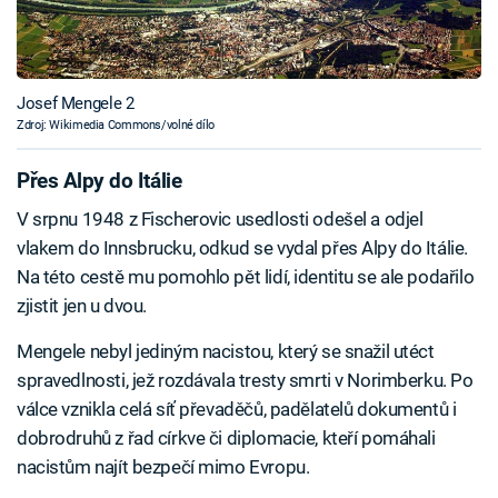
Josef Mengele 2
Zdroj: Wikimedia Commons/volné dílo
Přes Alpy do Itálie
V srpnu 1948 z Fischerovic usedlosti odešel a odjel
vlakem do Innsbrucku, odkud se vydal přes Alpy do Itálie.
Na této cestě mu pomohlo pět lidí, identitu se ale podařilo
zjistit jen u dvou.
Mengele nebyl jediným nacistou, který se snažil utéct
spravedlnosti, jež rozdávala tresty smrti v Norimberku. Po
válce vznikla celá síť převaděčů, padělatelů dokumentů i
dobrodruhů z řad církve či diplomacie, kteří pomáhali
nacistům najít bezpečí mimo Evropu.