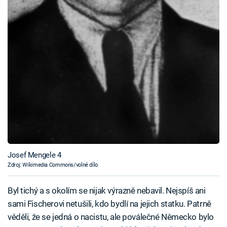
Josef Mengele 4
Zdroj: Wikimedia Commons/volné dílo
Byl tichý a s okolím se nijak výrazně nebavil. Nejspíš ani
sami Fischerovi netušili, kdo bydlí na jejich statku. Patrně
věděli, že se jedná o nacistu, ale poválečné Německo bylo