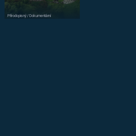
Přírodopisný / Dokumentární