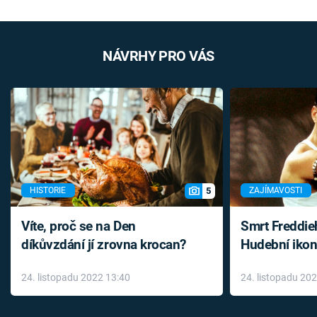
NÁVRHY PRO VÁS
5
HISTORIE
ZAJÍMAVOSTI
Víte, proč se na Den
Smrt Freddie
díkůvzdání jí zrovna krocan?
Hudební ikon
až do konce 
24. listopadu 2022 13:40
24. listopadu 20
léky