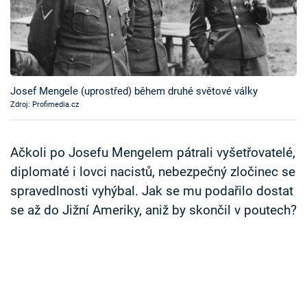
Časopis
Sledujte prima+
Přihlášení
Josef Mengele (uprostřed) během druhé světové války
Zdroj: Profimedia.cz
Sledujte nás
Ačkoli po Josefu Mengelem pátrali vyšetřovatelé,
diplomaté i lovci nacistů, nebezpečný zločinec se
spravedlnosti vyhýbal. Jak se mu podařilo dostat
se až do Jižní Ameriky, aniž by skončil v poutech?