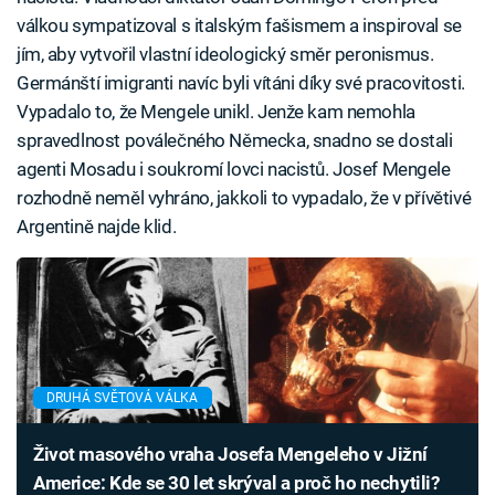
válkou sympatizoval s italským fašismem a inspiroval se
jím, aby vytvořil vlastní ideologický směr peronismus.
Germánští imigranti navíc byli vítáni díky své pracovitosti.
Vypadalo to, že Mengele unikl. Jenže kam nemohla
spravedlnost poválečného Německa, snadno se dostali
agenti Mosadu i soukromí lovci nacistů. Josef Mengele
rozhodně neměl vyhráno, jakkoli to vypadalo, že v přívětivé
Argentině najde klid.
DRUHÁ SVĚTOVÁ VÁLKA
Život masového vraha Josefa Mengeleho v Jižní
Americe: Kde se 30 let skrýval a proč ho nechytili?