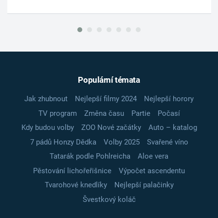
Populární témata
Jak zhubnout
Nejlepší filmy 2024
Nejlepší horory
TV program
Změna času
Partie
Počasí
Kdy budou volby
ZOO Nové začátky
Auto – katalog
7 pádů Honzy Dědka
Volby 2025
Svařené víno
Tatarák podle Pohlreicha
Aloe vera
Pěstování lichořeřišnice
Výpočet ascendentu
Tvarohové knedlíky
Nejlepší palačinky
Švestkový koláč