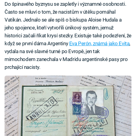
Do špinavého byznysu se zapletly i významné osobnosti.
Často se mluví o tom, že nacistům v útěku pomáhal
Vatikán. Jednalo se ale spíš o biskupa Aloise Hudala a
jeho spojence, kteří vytvořili únikový systém, jemuž
historici začali říkat krysí stezky. Existuje také podezření, že
když se první dáma Argentiny
Eva Perón, známá jako Evita
,
vydala na své slavné turné po Evropě, jen tak
mimochodem zanechala v Madridu argentinské pasy pro
prchající nacisty.