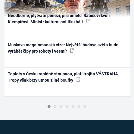
Neodborné, plýtváte penězi, píší umělci Babišovi kvůli
Klempířovi. Ministr kulturní politiku hájí
Muskova megalomanská vize: Největší budova světa bude
vyrábět čipy pro roboty i vesmír
Teploty v Česku rapidně stoupnou, platí trojitá VÝSTRAHA.
Tropy však brzy utnou silné bouřky