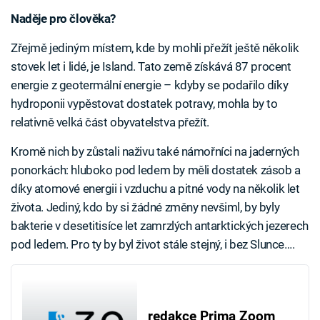
Naděje pro člověka?
Zřejmě jediným místem, kde by mohli přežít ještě několik
stovek let i lidé, je Island. Tato země získává 87 procent
energie z geotermální energie – kdyby se podařilo díky
hydroponii vypěstovat dostatek potravy, mohla by to
relativně velká část obyvatelstva přežít.
Kromě nich by zůstali naživu také námořníci na jaderných
ponorkách: hluboko pod ledem by měli dostatek zásob a
díky atomové energii i vzduchu a pitné vody na několik let
života. Jediný, kdo by si žádné změny nevšiml, by byly
bakterie v desetitisíce let zamrzlých antarktických jezerech
pod ledem. Pro ty by byl život stále stejný, i bez Slunce….
redakce Prima Zoom