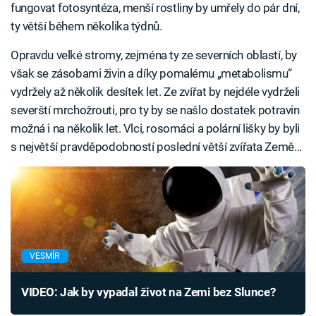
fungovat fotosyntéza, menší rostliny by umřely do pár dní,
ty větší během několika týdnů.
Opravdu velké stromy, zejména ty ze severních oblastí, by
však se zásobami živin a díky pomalému „metabolismu“
vydržely až několik desítek let. Ze zvířat by nejdéle vydrželi
severští mrchožrouti, pro ty by se našlo dostatek potravin
možná i na několik let. Vlci, rosomáci a polární lišky by byli
s největší pravděpodobností poslední větší zvířata Země…
VESMÍR
VIDEO: Jak by vypadal život na Zemi bez Slunce?