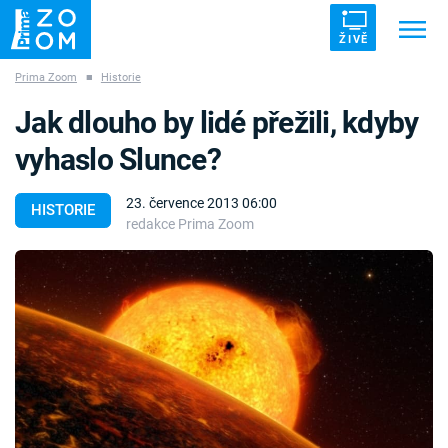
ŽIVĚ
Prima Zoom
■
Historie
Trendy:
ZRÁDCI
UFO
DRUHÁ SVĚTOVÁ VÁLKA
Jak dlouho by lidé přežili, kdyby
ZÁHADY
VETŘELCI DÁVNOVĚKU
vyhaslo Slunce?
23. července 2013 06:00
HISTORIE
redakce Prima Zoom
Témata
Témata
Pořady
TV Program