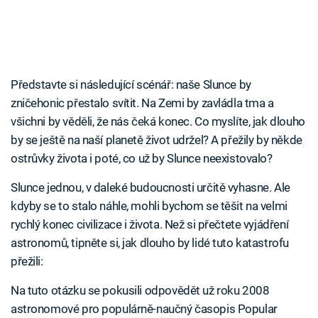
Představte si následující scénář: naše Slunce by
zničehonic přestalo svítit. Na Zemi by zavládla tma a
všichni by věděli, že nás čeká konec. Co myslíte, jak dlouho
by se ještě na naší planetě život udržel? A přežily by někde
ostrůvky života i poté, co už by Slunce neexistovalo?
Slunce jednou, v daleké budoucnosti určitě vyhasne. Ale
kdyby se to stalo náhle, mohli bychom se těšit na velmi
rychlý konec civilizace i života. Než si přečtete vyjádření
astronomů, tipněte si, jak dlouho by lidé tuto katastrofu
přežili:
Na tuto otázku se pokusili odpovědět už roku 2008
astronomové pro populárně-naučný časopis Popular