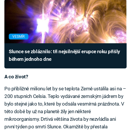
VESMÍR
Slunce se zbláznilo: tři nejsilnější erupce roku přišly
během jednoho dne
A co život?
Po přibližně milionu let by se teplota Země ustálila asi na –
200 stupních Celsia. Teplo vydávané zemským jádrem by
bylo stejné jako to, které by odsála vesmírná prázdnota. V
této době by už na planetě žily jen některé
mikroorganismy. Drtivá většina života by nezvládla ani
první týden po smrti Slunce. Okamžitě by přestala