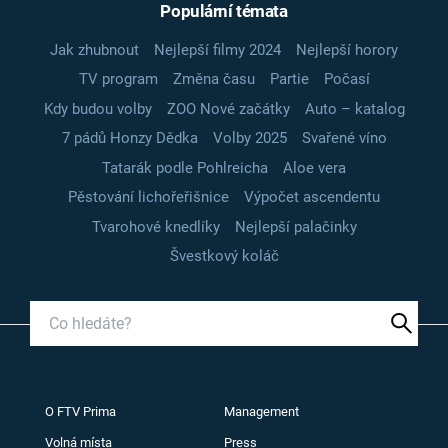
Populární témata
Jak zhubnout
Nejlepší filmy 2024
Nejlepší horory
TV program
Změna času
Partie
Počasí
Kdy budou volby
ZOO Nové začátky
Auto – katalog
7 pádů Honzy Dědka
Volby 2025
Svařené víno
Tatarák podle Pohlreicha
Aloe vera
Pěstování lichořeřišnice
Výpočet ascendentu
Tvarohové knedlíky
Nejlepší palačinky
Švestkový koláč
O FTV Prima
Management
Volná místa
Press