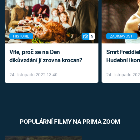
5
HISTORIE
ZAJÍMAVOSTI
Víte, proč se na Den
Smrt Freddie
díkůvzdání jí zrovna krocan?
Hudební ikon
až do konce 
24. listopadu 2022 13:40
24. listopadu 20
léky
POPULÁRNÍ FILMY NA PRIMA ZOOM