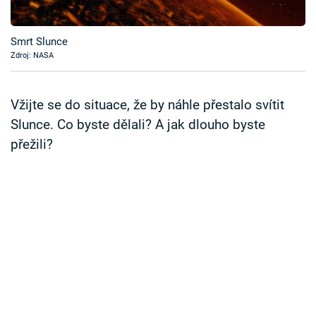
Časopis
Smrt Slunce
Sledujte prima+
Zdroj: NASA
Přihlášení
Vžijte se do situace, že by náhle přestalo svítit
Slunce. Co byste dělali? A jak dlouho byste
přežili?
Sledujte nás