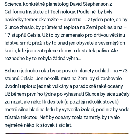
Science, konkrétně planetolog David Stephenson z
California Institute of Technology. Podle něj by byly
následky téměř okamžité – a smrtící. Už týden poté, co by
Slunce zhaslo, by průměrná teplota na Zemi poklesla na –
17 stupňů Celsia. Už to by znamenalo pro drtivou většinu
lidstva smrt; přežili by to snad jen obyvatelé severnějších
krajin, kde jsou zateplené domy a dostatek paliva. Ale
rozhodně by to nebyla žádná výhra…
Během jednoho roku by se povrch planety ochladil na –73
stupňů Celsia. Jen několik míst na Zemi by si zachovalo
úvodní teplotu: jednak vulkány a paradoxně také oceány.
Už během prvního týdne po vyhasnutí Slunce by sice začaly
zamrzat, ale několik desítek (a později několik stovek)
metrů silná hladina ledu by vytvořila izolaci, pod níž by voda
zůstala tekutou. Než by oceány zcela zamrzly, by trvalo
nejméně několik stovek tisíc let.