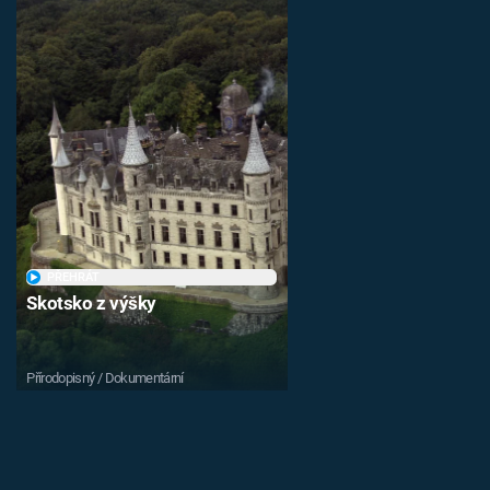
PŘEHRÁT
Skotsko z výšky
Přírodopisný / Dokumentární