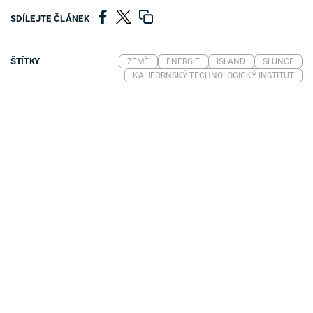
SDÍLEJTE ČLÁNEK
ŠTÍTKY
ZEMĚ
ENERGIE
ISLAND
SLUNCE
KALIFORNSKÝ TECHNOLOGICKÝ INSTITUT