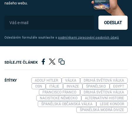
našeho webu.
ODESLAT
Odesláním formuláře souhlasíte s
podmínkami zpracování osobních údajů
SDÍLEJTE ČLÁNEK
ŠTÍTKY
ADOLF HITLER
VÁLKA
DRUHÁ SVĚTOVÁ VÁLKA
OSN
ITÁLIE
INVAZE
ŠPANĚLSKO
EGYPT
FRANCISCO FRANCO
DRUHÁ SVĚTOVÁ VÁLKA
NACISTICKÉ NĚMECKO
ALTERNATIVNÍ HISTORIE
ŠPANĚLSKÁ OBČANSKÁ VÁLKA
LEGIE KONDOR
ŠPANĚLSKÁ MODRÁ DIVIZE