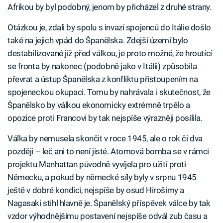
Afrikou by byl podobný, jenom by přicházel z druhé strany.
Otázkou je, zdali by spolu s invazí spojenců do Itálie došlo
také na jejich vpád do Španělska. Zdejší území bylo
destabilizované již před válkou, je proto možné, že hroutící
se fronta by nakonec (podobně jako v Itálii) způsobila
převrat a ústup Španělska z konfliktu přistoupením na
spojeneckou okupaci. Tomu by nahrávala i skutečnost, že
Španělsko by válkou ekonomicky extrémně trpělo a
opozice proti Francovi by tak nejspíše výrazněji posílila.
Válka by nemusela skončit v roce 1945, ale o rok či dva
později – leč ani to není jisté. Atomová bomba se v rámci
projektu Manhattan původně vyvíjela pro užití proti
Německu, a pokud by německé síly byly v srpnu 1945
ještě v dobré kondici, nejspíše by osud Hirošimy a
Nagasaki stihl hlavně je. Španělský příspěvek válce by tak
vzdor výhodnějšímu postavení nejspíše odvál zub času a