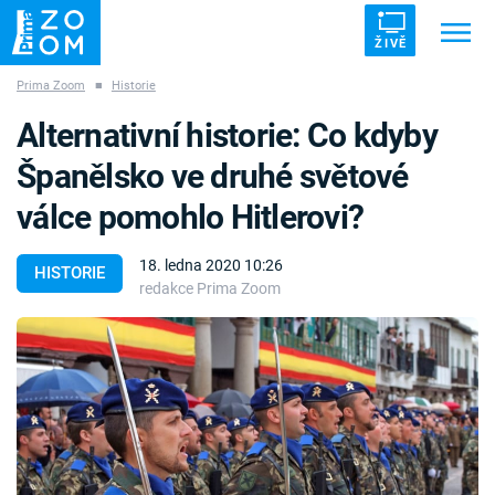
ŽIVĚ
Prima Zoom
■
Historie
Trendy:
ZRÁDCI
UFO
DRUHÁ SVĚTOVÁ VÁLKA
Alternativní historie: Co kdyby
ZÁHADY
VETŘELCI DÁVNOVĚKU
Španělsko ve druhé světové
válce pomohlo Hitlerovi?
18. ledna 2020 10:26
HISTORIE
redakce Prima Zoom
Témata
Témata
Pořady
TV Program