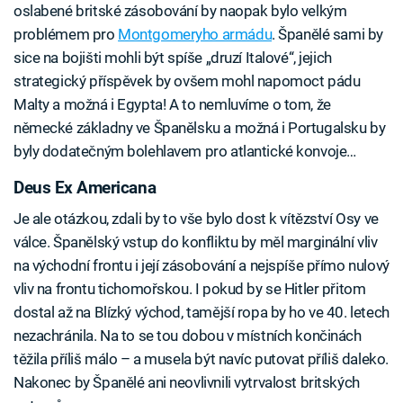
oslabené britské zásobování by naopak bylo velkým
problémem pro
Montgomeryho armádu
. Španělé sami by
sice na bojišti mohli být spíše „druzí Italové“, jejich
strategický příspěvek by ovšem mohl napomoct pádu
Malty a možná i Egypta! A to nemluvíme o tom, že
německé základny ve Španělsku a možná i Portugalsku by
byly dodatečným bolehlavem pro atlantické konvoje…
Deus Ex Americana
Je ale otázkou, zdali by to vše bylo dost k vítězství Osy ve
válce. Španělský vstup do konfliktu by měl marginální vliv
na východní frontu i její zásobování a nejspíše přímo nulový
vliv na frontu tichomořskou. I pokud by se Hitler přitom
dostal až na Blízký východ, tamější ropa by ho ve 40. letech
nezachránila. Na to se tou dobou v místních končinách
těžila příliš málo – a musela být navíc putovat příliš daleko.
Nakonec by Španělé ani neovlivnili vytrvalost britských