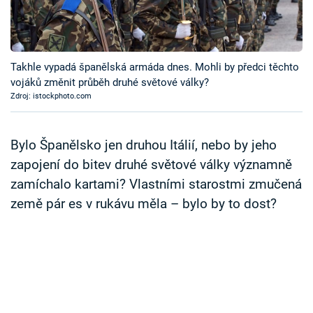
Časopis
Sledujte prima+
Takhle vypadá španělská armáda dnes. Mohli by předci těchto
vojáků změnit průběh druhé světové války?
Přihlášení
Zdroj: istockphoto.com
Sledujte nás
Bylo Španělsko jen druhou Itálií, nebo by jeho
zapojení do bitev druhé světové války významně
zamíchalo kartami? Vlastními starostmi zmučená
země pár es v rukávu měla – bylo by to dost?