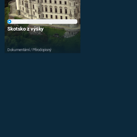
PŘEHRÁT
Skotsko z výšky
Dokumentární / Přírodopisný