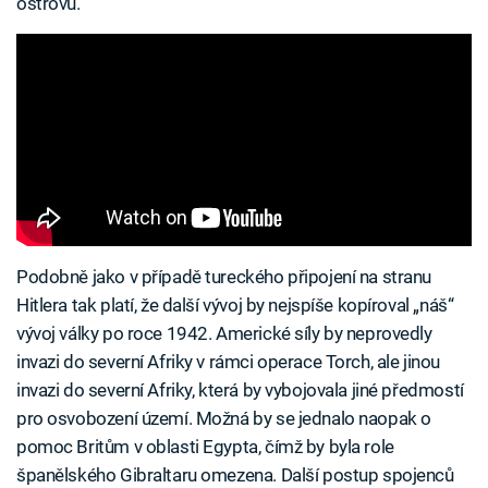
ostrovů.
Podobně jako v případě tureckého připojení na stranu
Hitlera tak platí, že další vývoj by nejspíše kopíroval „náš“
vývoj války po roce 1942. Americké síly by neprovedly
invazi do severní Afriky v rámci operace Torch, ale jinou
invazi do severní Afriky, která by vybojovala jiné předmostí
pro osvobození území. Možná by se jednalo naopak o
pomoc Britům v oblasti Egypta, čímž by byla role
španělského Gibraltaru omezena. Další postup spojenců