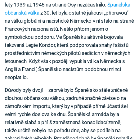
lety 1939 až 1945 na straně Osy nezúčastnilo.
Španělská
občanská válka
z 30. let byla ostatně jakousi „přípravou“
na válku globální a nacistické Německo v ní stálo na straně
Francových nacionalistů. Nešlo přitom jenom o
symbolickou podporu. Ve Španělsku aktivně bojovala
takzvaná Legie Kondor, která podporovala snahy fašistů
prostřednictvím německých pilotů sedících v německých
letounech. Když však později vypukla válka Německa s
Anglií a Francií, Španělsko nacistům podobnou mincí
neoplatilo.
Důvody byly dvojí – zaprvé bylo Španělsko stále zničené
dlouhou občanskou válkou, zadruhé značně záviselo na
zámořském importu, který by v případě přímé účasti šel
velmi rychle doslova ke dnu. Španělská armáda byla
relativně slabá a příliš zaměstnaná konsolidací země,
takže určitě nebylo na pořadu dne, aby se podílela na
zahraničních výbojích. Pravděpodobně by Španělé nebyli s