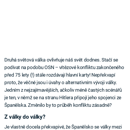
Druhá světová válka ovlivňuje náš svět dodnes. Stačí se
podívat na podobu OSN – vítězové konfliktu zakončeného
před 75 lety (!) stále rozdávají hlavní karty! Nepřekvapí
proto, že věčné jsou i úvahy o alternativním vývoji války.
Jedním z nejzajímavějších, ačkoliv méně častých scénářů
je ten, v němž se na stranu Hitlera připojí jeho spojenci ze
Španělska. Změnilo by to průběh konfliktu zásadně?
Z války do války?
Je vlastně docela překvapivé, že Španělsko se války mezi