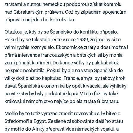
ztrátami a nutnou německou podporou) získat kontrolu
nad Gibraltarským průlivem. Což by západním spojencům
připravilo nejednu horkou chvilku.
Otázkou je, kdy by se Španělsko do konfliktu připojilo.
Pokud by se tak stalo ještě v roce 1939, zřejmě by si to
velmi rychle rozmyslelo. Ekonomické ztráty a dost možná i
přímá intervence francouzských a britských sil by mohla
zemi přinutit k příměří. Do konce války by pak kabát už
nejspíše neobrátila. Pokud by ale na vstup Španělska do
války došlo až po kapitulaci Francie, smysl by takový krok
dával. Španělská ekonomika by opět krvácela, ale vyhlídky
na vítězství by byly podstatně lepší. V této fázi by také
královské námořnictvo nejvíce bolela ztráta Gibraltaru.
Mohlo by to totiž výrazně změnit rovnováhu sil v bitvě o
Středomoří a Egypt. Zesílené zásobování z dalšího státu
by mohlo do Afriky přepravit více německých vojáků, a