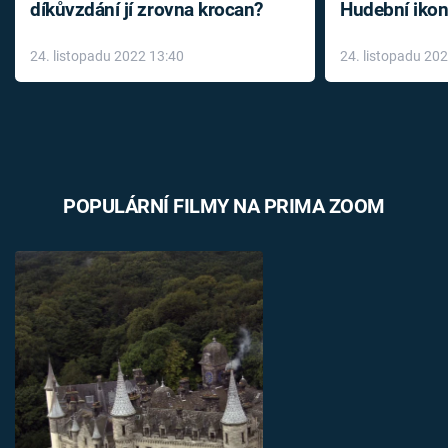
díkůvzdání jí zrovna krocan?
Hudební ikon
až do konce 
24. listopadu 2022 13:40
24. listopadu 20
léky
POPULÁRNÍ FILMY NA PRIMA ZOOM