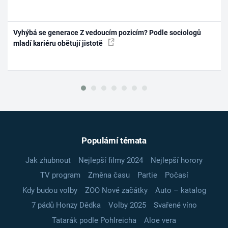
Vyhýbá se generace Z vedoucím pozicím? Podle sociologů
mladí kariéru obětují jistotě
Populární témata
Jak zhubnout
Nejlepší filmy 2024
Nejlepší horory
TV program
Změna času
Partie
Počasí
Kdy budou volby
ZOO Nové začátky
Auto – katalog
7 pádů Honzy Dědka
Volby 2025
Svařené víno
Tatarák podle Pohlreicha
Aloe vera