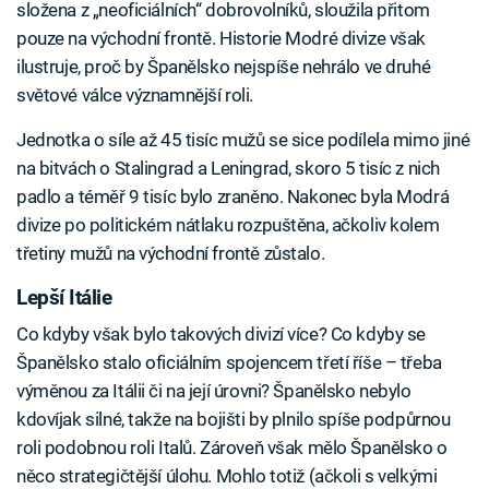
složena z „neoficiálních“ dobrovolníků, sloužila přitom
pouze na východní frontě. Historie Modré divize však
ilustruje, proč by Španělsko nejspíše nehrálo ve druhé
světové válce významnější roli.
Jednotka o síle až 45 tisíc mužů se sice podílela mimo jiné
na bitvách o Stalingrad a Leningrad, skoro 5 tisíc z nich
padlo a téměř 9 tisíc bylo zraněno. Nakonec byla Modrá
divize po politickém nátlaku rozpuštěna, ačkoliv kolem
třetiny mužů na východní frontě zůstalo.
Lepší Itálie
Co kdyby však bylo takových divizí více? Co kdyby se
Španělsko stalo oficiálním spojencem třetí říše – třeba
výměnou za Itálii či na její úrovni? Španělsko nebylo
kdovíjak silné, takže na bojišti by plnilo spíše podpůrnou
roli podobnou roli Italů. Zároveň však mělo Španělsko o
něco strategičtější úlohu. Mohlo totiž (ačkoli s velkými