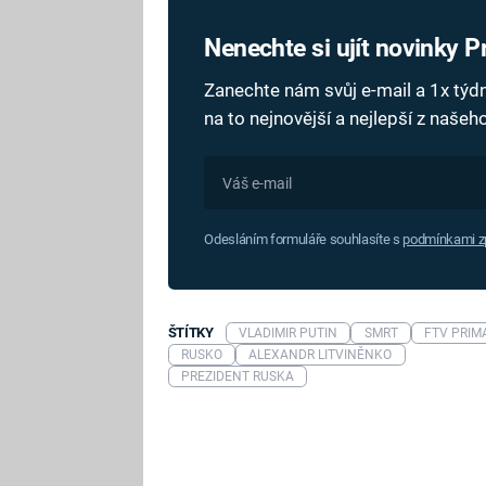
Nenechte si ujít novinky 
Zanechte nám svůj e-mail a 1x tý
na to nejnovější a nejlepší z naše
Odesláním formuláře souhlasíte s
podmínkami zp
ŠTÍTKY
VLADIMIR PUTIN
SMRT
FTV PRIM
RUSKO
ALEXANDR LITVINĚNKO
PREZIDENT RUSKA