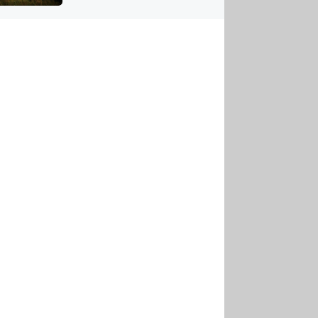
US
tornádem
RSUS
ZE A