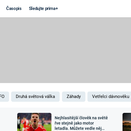
Časopis
Sledujte prima+
Věda a
Války
technika
STUDENÁ V
KORONAVIRUS
VÁLKA VE
VIETNAMU
VESMÍR
VÁLEČNÉ FI
MARS
SERIÁLY
FO
Druhá světová válka
Záhady
Vetřelci dávnověku
Nejhlasitější člověk na světě
Záhady a
Zajímav
řve stejně jako motor
letadla. Můžete vedle něj
konspirace