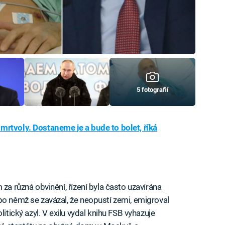
5 fotografií
rtvoly. Dostaneme je a bude to bolet, říká
za různá obvinění, řízení byla často uzavírána
po němž se zavázal, že neopustí zemi, emigroval
litický azyl. V exilu vydal knihu FSB vyhazuje