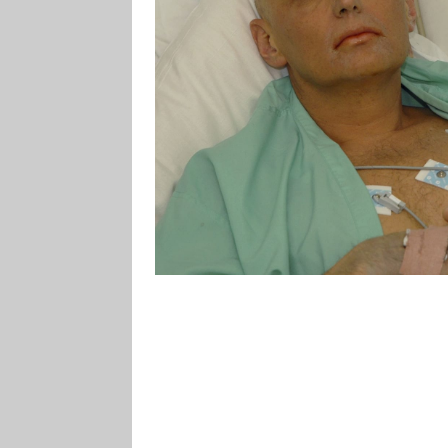
pojmenovala po své vlasti poloniu
špionážní aféře v roce 2006. Jej
Litviněnko, agent KGB, později F