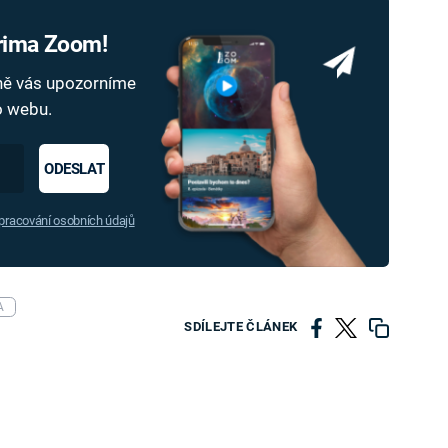
Prima Zoom!
dně vás upozorníme
ho webu.
ODESLAT
racování osobních údajů
A
SDÍLEJTE ČLÁNEK