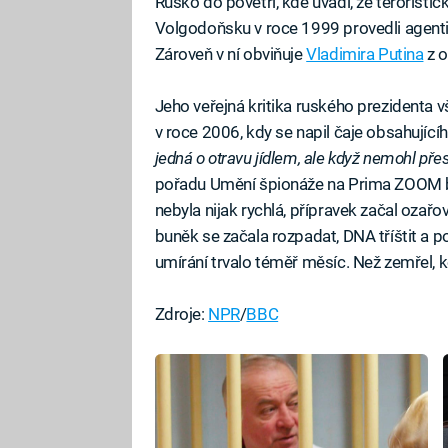
Rusko do povětří, kde uvádí, že terorist
Volgodoňsku v roce 1999 provedli agent
Zároveň v ní obviňuje
Vladimira Putina
z o
Jeho veřejná kritika ruského prezidenta 
v roce 2006, kdy se napil čaje obsahujíc
jedná o otravu jídlem, ale když nemohl přest
pořadu Umění špionáže na Prima ZOOM be
nebyla nijak rychlá, přípravek začal ozařo
buněk se začala rozpadat, DNA tříštit a p
umírání trvalo téměř měsíc. Než zemřel, k
Zdroje:
NPR
/
BBC