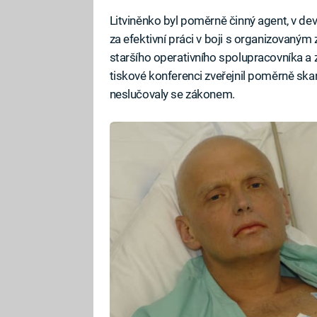
Litviněnko byl poměrně činný agent, v d
za efektivní práci v boji s organizovaný
staršího operativního spolupracovníka a z
tiskové konferenci zveřejnil poměrně skand
neslučovaly se zákonem.