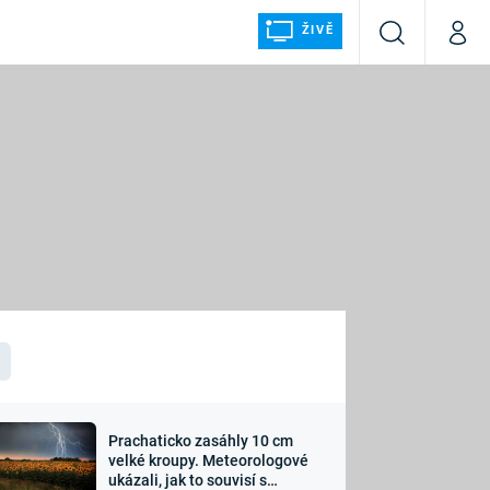
ŽIVĚ
Vyhledávání
Můj p
Prima+
ÁLKA
CNN Prima NEWS
Prima FRESH
Prima LIVING
LMY A
Prima Ženy
Prima LAJK
Prachaticko zasáhly 10 cm
osti
velké kroupy. Meteorologové
Sledujte nás
ukázali, jak to souvisí s