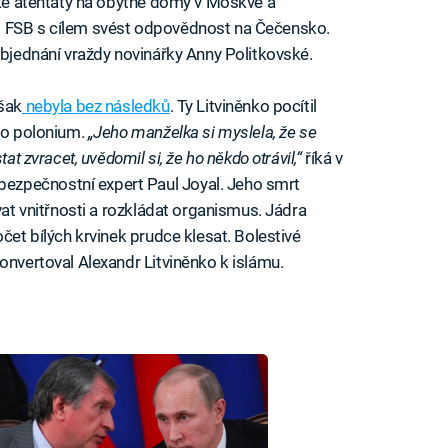
ické atentáty na obytné domy v Moskvě a
i FSB s cílem svést odpovědnost na Čečensko.
bjednání vraždy novinářky Anny Politkovské.
však
nebyla bez následků
. Ty Litviněnko pocítil
ího polonium.
„Jeho manželka si myslela, že se
at zvracet, uvědomil si, že ho někdo otrávil,“
říká v
zpečnostní expert Paul Joyal. Jeho smrt
vat vnitřnosti a rozkládat organismus. Jádra
očet bílých krvinek prudce klesat. Bolestivé
onvertoval Alexandr Litviněnko k islámu.