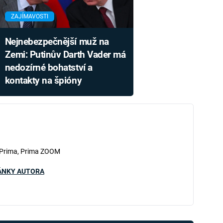
ZAJÍMAVOSTI
Nejnebezpečnější muž na
Zemi: Putinův Darth Vader má
nedozírné bohatství a
kontakty na špióny
 Prima, Prima ZOOM
ÁNKY AUTORA