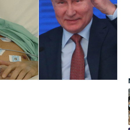
m, sehrála klíčovou roli v jisté
ím hlavním aktérem byl Alexandr
SB.