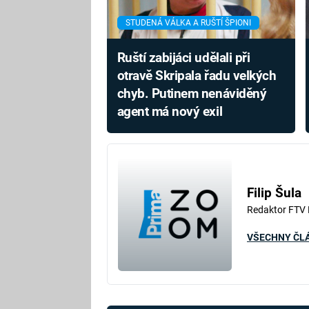
STUDENÁ VÁLKA A RUŠTÍ ŠPIONI
Ruští zabijáci udělali při
otravě Skripala řadu velkých
chyb. Putinem nenáviděný
agent má nový exil
Filip Šula
Redaktor FTV
VŠECHNY ČL