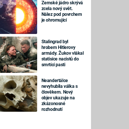
Zemské jádro skrývá
zcela nový svět.
Nález pod povrchem
je ohromující
Stalingrad byl
hrobem Hitlerovy
armády. Žukov vlákal
statisíce nacistů do
smrtící pasti
Neandertálce
nevyhubila válka s
člověkem. Nový
objev ukazuje na
zkázonosné
rozhodnutí