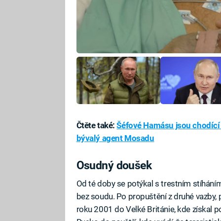
Čtěte také:
Šéfové Hamásu jsou chodící m
bývalý agent Mosadu
Osudný doušek
Od té doby se potýkal s trestním stíháním 
bez soudu. Po propuštění z druhé vazby, 
roku 2001 do Velké Británie, kde získal po