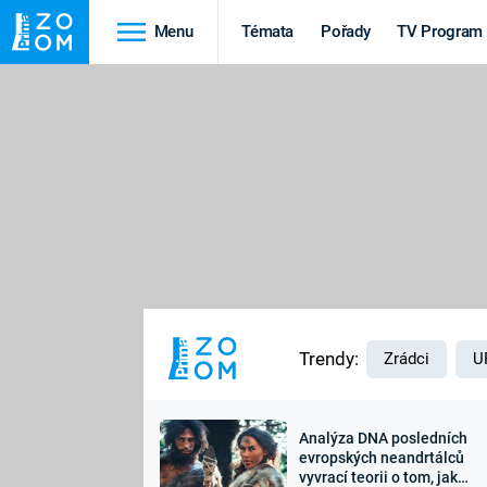
Menu
Témata
Pořady
TV Program
Cestování
Historie
HRADY A ZÁMKY
VIKINGOVÉ
HEDVÁBNÁ STEZKA
EPIDEMIE A
PANDEMIE
PŘÍRODA
STAROVĚKÝ EGYPT
Trendy:
Zrádci
U
Analýza DNA posledních
Druhá
Výročí
evropských neandrtálců
vyvrací teorii o tom, jak
světová válka