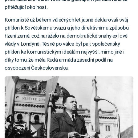
přitěžující okolnost.
Komunisté už během válečných let jasně deklarovali svůj
příklon k Sovětskému svazu a jeho direktivnímu způsobu
řízení země, což naráželo na demokratické snahy exilové
vlády v Londýně. Těsně po válce byl pak společenský
příklon ke komunistickým ideálům nejvyšší, mimo jiné i
díky tomu, že měla Rudá armáda zásadní podíl na
osvobození Československa.