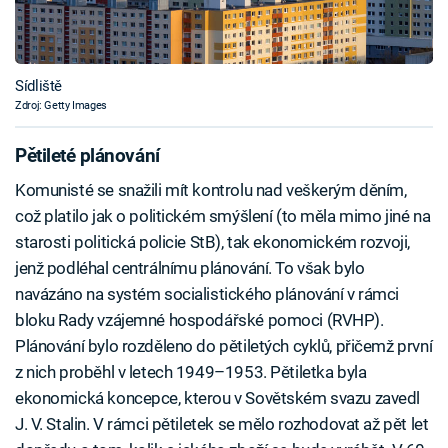
Sídliště
Zdroj: Getty Images
Pětileté plánování
Komunisté se snažili mít kontrolu nad veškerým děním,
což platilo jak o politickém smýšlení (to měla mimo jiné na
starosti politická policie StB), tak ekonomickém rozvoji,
jenž podléhal centrálnímu plánování. To však bylo
navázáno na systém socialistického plánování v rámci
bloku Rady vzájemné hospodářské pomoci (RVHP).
Plánování bylo rozděleno do pětiletých cyklů, přičemž první
z nich proběhl v letech 1949–1953. Pětiletka byla
ekonomická koncepce, kterou v Sovětském svazu zavedl
J. V. Stalin. V rámci pětiletek se mělo rozhodovat až pět let