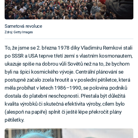
Sametová revoluce
Zdroj: Getty Images
To, že jsme se 2. března 1978 díky Vladimíru Remkovi stali
po SSSR a USA teprve třetí zemí s vlastním kosmonautem,
ukazuje spíše na dobrou vůli Sovětů než na to, že bychom
byli na špici kosmického vývoje. Centrální plánování se
postupně začalo zcela hroutit a v poslední pětiletce, která
měla probíhat v letech 1986–1990, se polovina podniků
dostala do platební neschopnosti. Přestala být důležitá
kvalita výrobků či skutečná efektivita výroby, cílem bylo
(alespoň na papíře) splnit či ještě lépe překročit plány
pětiletky.