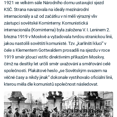
1921 ve velkém sále Národního domu ustavující sjezd
KSČ. Strana navazovala na ideály mezinárodní
internacionály a už od začátku v ní měli výrazný vliv
zástupci sovětské Kominterny. Komunistická
internacionála (Kominterna) byla založena V. I. Leninem 2.
března 1919 v Moskvě a vyžadovala tvrdou stranickou linii,
jakou nastolili sovětští komunisté. Tzv. „karlínští kluci“ v
čele s Klementem Gottwaldem prosadili na sjezdu v roce
1919 směr jdoucí vstříc direktivním příkazům Moskvy,
čímž na desítky let určili směr uvažování a směřování celé
společnosti. Plakátové heslo „se Sovětským svazem na
věčné časy a nikdy jinak“ dokonale vystihovalo oficiální linii,
kterou měla dle komunistů společnost následovat.