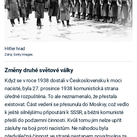
Hitler hrad
Zdroj: Getty Images
Změny druhé světové války
Když se v roce 1938 dostali v Československu k moci
nacisté, byla 27. prosince 1938 komunistická strana
úředně rozpuštěna. To ale neznamenalo, že přestala
existovat. Část vedení se přesunula do Moskvy, což vedlo
k ještě silnějšímu připoutání k SSSR, a běžní komunisté
přešli do podzemní činnosti. Kvůli tomu jim nelze upřít
zásluhy na boji proti nacistům. Ne náhodou byla
předválečná činnost ve straně gestapem považována za