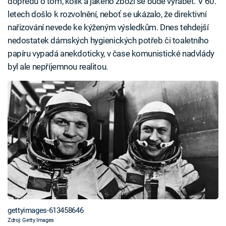
dopředu o tom, kolik a jakého zboží se bude vyrábět. V 60.
letech došlo k rozvolnění, neboť se ukázalo, že direktivní
nařizování nevede ke kýženým výsledkům. Dnes tehdejší
nedostatek dámských hygienických potřeb či toaletního
papíru vypadá anekdoticky, v čase komunistické nadvlády
byl ale nepříjemnou realitou.
gettyimages-613458646
Zdroj: Getty Images