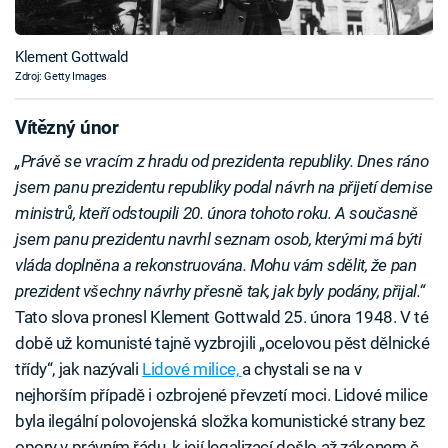
Klement Gottwald
Zdroj: Getty Images
Vítězný únor
„Právě se vracím z hradu od prezidenta republiky. Dnes ráno
jsem panu prezidentu republiky podal návrh na přijetí demise
ministrů, kteří odstoupili 20. února tohoto roku. A současně
jsem panu prezidentu navrhl seznam osob, kterými má býti
vláda doplněna a rekonstruována. Mohu vám sdělit, že pan
prezident všechny návrhy přesně tak, jak byly podány, přijal.“
Tato slova pronesl Klement Gottwald 25. února 1948. V té
době už komunisté tajně vyzbrojili „ocelovou pěst dělnické
třídy“, jak nazývali
Lidové milice,
a chystali se na v
nejhorším případě i ozbrojené převzetí moci. Lidové milice
byla ilegální polovojenská složka komunistické strany bez
opory v právním řádu, k její legalizací došlo až zákonem č.