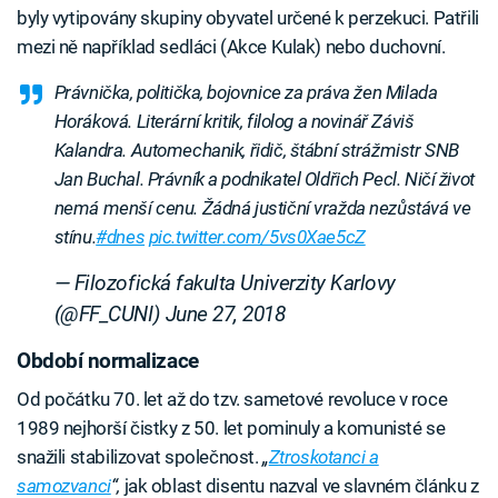
byly vytipovány skupiny obyvatel určené k perzekuci. Patřili
mezi ně například sedláci (Akce Kulak) nebo duchovní.
Právnička, politička, bojovnice za práva žen Milada
Horáková. Literární kritik, filolog a novinář Záviš
Kalandra. Automechanik, řidič, štábní strážmistr SNB
Jan Buchal. Právník a podnikatel Oldřich Pecl. Ničí život
nemá menší cenu. Žádná justiční vražda nezůstává ve
stínu.
#dnes
pic.twitter.com/5vs0Xae5cZ
— Filozofická fakulta Univerzity Karlovy
(@FF_CUNI)
June 27, 2018
Období normalizace
Od počátku 70. let až do tzv. sametové revoluce v roce
1989 nejhorší čistky z 50. let pominuly a komunisté se
snažili stabilizovat společnost.
„
Ztroskotanci a
samozvanci
“,
jak oblast disentu nazval ve slavném článku z