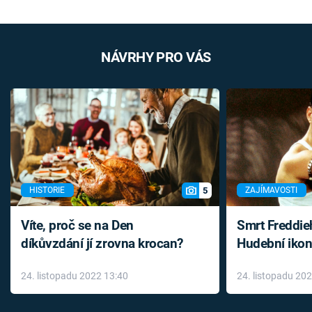
NÁVRHY PRO VÁS
5
HISTORIE
ZAJÍMAVOSTI
Víte, proč se na Den
Smrt Freddie
díkůvzdání jí zrovna krocan?
Hudební ikon
až do konce 
24. listopadu 2022 13:40
24. listopadu 20
léky