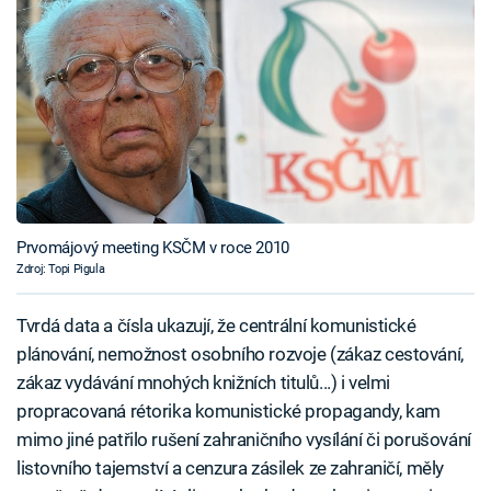
Prvomájový meeting KSČM v roce 2010
Zdroj: Topi Pigula
Tvrdá data a čísla ukazují, že centrální komunistické
plánování, nemožnost osobního rozvoje (zákaz cestování,
zákaz vydávání mnohých knižních titulů...) i velmi
propracovaná rétorika komunistické propagandy, kam
mimo jiné patřilo rušení zahraničního vysílání či porušování
listovního tajemství a cenzura zásilek ze zahraničí, měly