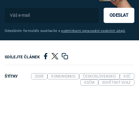
ODESLAT
Odesláním formuláře souhlasíte s
podmínkami zpracování osobních údajů
SDÍLEJTE ČLÁNEK
ŠTÍTKY
SSSR
KOMUNISMUS
ČESKOSLOVENSKO
KSČ
KSČM
SOVĚTSKÝ SVAZ