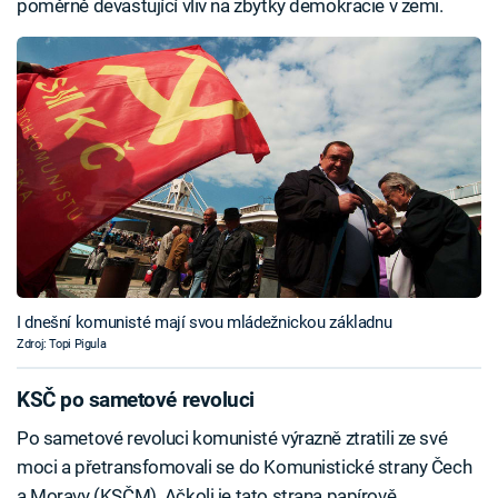
poměrně devastující vliv na zbytky demokracie v zemi.
I dnešní komunisté mají svou mládežnickou základnu
Zdroj: Topi Pigula
KSČ po sametové revoluci
Po sametové revoluci komunisté výrazně ztratili ze své
moci a přetransfomovali se do Komunistické strany Čech
a Moravy (KSČM). Ačkoli je tato strana papírově