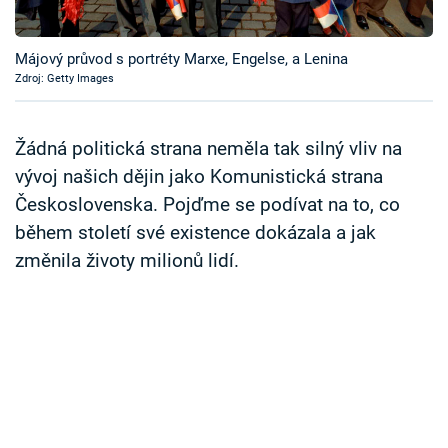
Časopis
Májový průvod s portréty Marxe, Engelse, a Lenina
Sledujte prima+
Zdroj: Getty Images
Přihlášení
Žádná politická strana neměla tak silný vliv na
vývoj našich dějin jako Komunistická strana
Československa. Pojďme se podívat na to, co
Sledujte nás
během století své existence dokázala a jak
změnila životy milionů lidí.