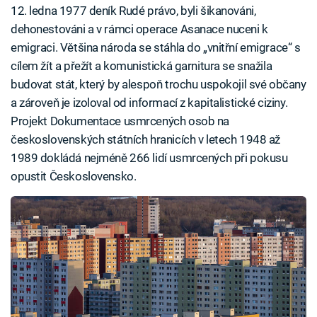
12. ledna 1977 deník Rudé právo, byli šikanováni,
dehonestováni a v rámci operace Asanace nuceni k
emigraci. Většina národa se stáhla do „vnitřní emigrace“ s
cílem žít a přežít a komunistická garnitura se snažila
budovat stát, který by alespoň trochu uspokojil své občany
a zároveň je izoloval od informací z kapitalistické ciziny.
Projekt Dokumentace usmrcených osob na
československých státních hranicích v letech 1948 až
1989 dokládá nejméně 266 lidí usmrcených při pokusu
opustit Československo.