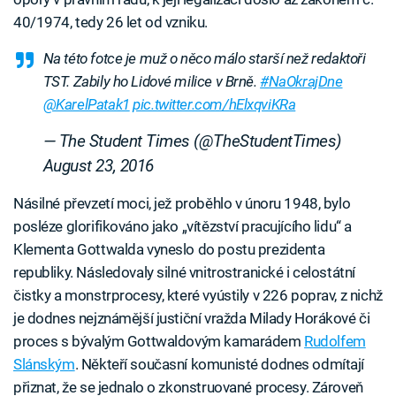
40/1974, tedy 26 let od vzniku.
Na této fotce je muž o něco málo starší než redaktoři
TST. Zabily ho Lidové milice v Brně.
#NaOkrajDne
@KarelPatak1
pic.twitter.com/hElxqviKRa
— The Student Times (@TheStudentTimes)
August 23, 2016
Násilné převzetí moci, jež proběhlo v únoru 1948, bylo
posléze glorifikováno jako „vítězství pracujícího lidu“ a
Klementa Gottwalda vyneslo do postu prezidenta
republiky. Následovaly silné vnitrostranické i celostátní
čistky a monstrprocesy, které vyústily v 226 poprav, z nichž
je dodnes nejznámější justiční vražda Milady Horákové či
proces s bývalým Gottwaldovým kamarádem
Rudolfem
Slánským
. Někteří současní komunisté dodnes odmítají
přiznat, že se jednalo o zkonstruované procesy. Zároveň