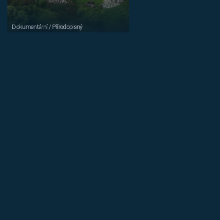
Dokumentární / Přírodopisný