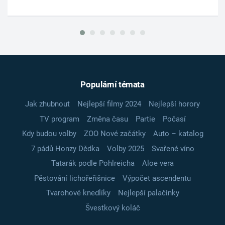
Populární témata
Jak zhubnout
Nejlepší filmy 2024
Nejlepší horory
TV program
Změna času
Partie
Počasí
Kdy budou volby
ZOO Nové začátky
Auto – katalog
7 pádů Honzy Dědka
Volby 2025
Svařené víno
Tatarák podle Pohlreicha
Aloe vera
Pěstování lichořeřišnice
Výpočet ascendentu
Tvarohové knedlíky
Nejlepší palačinky
Švestkový koláč