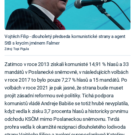
Vojtěch Filip - dlouholetý předseda komunistické strany a agent
StB s krycím jménem Falmer
Zdroj: Topi Pigula
Zatímco v roce 2013 získali komunisté 14,91 % hlasů a 33
mandátů v Poslanecké sněmovně, v následujících volbách
v roce 2017 to bylo pouze 7,27 % hlasů a 15 mandátů. Po
volbách v roce 2021 je pak jasné, že strana bude muset
projít zásadní reformou své politiky. Tichá podpora
komunistů vládě Andreje Babiše se totiž hrubě nevyplatila,
když vedla k zisku 3,7 procenta hlasů a historicky prvnímu
odchodu KSČM mimo Poslaneckou sněmovnu. Tvrdá
prohra vedla k okamžité rezignaci dlouholetého lodivoda
strany Vojtěcha Filipa a zvolení europoslankyně Kateřiny