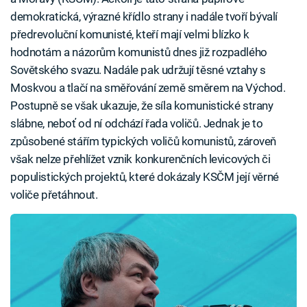
demokratická, výrazné křídlo strany i nadále tvoří bývalí
předrevoluční komunisté, kteří mají velmi blízko k
hodnotám a názorům komunistů dnes již rozpadlého
Sovětského svazu. Nadále pak udržují těsné vztahy s
Moskvou a tlačí na směřování země směrem na Východ.
Postupně se však ukazuje, že síla komunistické strany
slábne, neboť od ní odchází řada voličů. Jednak je to
způsobené stářím typických voličů komunistů, zároveň
však nelze přehlížet vznik konkurenčních levicových či
populistických projektů, které dokázaly KSČM její věrné
voliče přetáhnout.