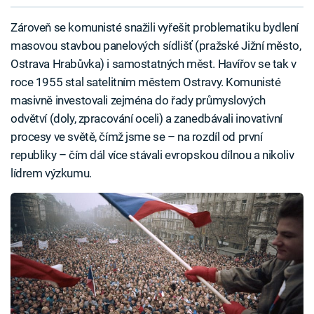
Zároveň se komunisté snažili vyřešit problematiku bydlení
masovou stavbou panelových sídlišť (pražské Jižní město,
Ostrava Hrabůvka) i samostatných měst. Havířov se tak v
roce 1955 stal satelitním městem Ostravy. Komunisté
masivně investovali zejména do řady průmyslových
odvětví (doly, zpracování oceli) a zanedbávali inovativní
procesy ve světě, čímž jsme se – na rozdíl od první
republiky – čím dál více stávali evropskou dílnou a nikoliv
lídrem výzkumu.