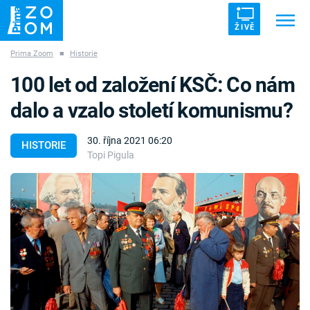
ŽIVĚ
Prima Zoom
■
Historie
Trendy:
ZRÁDCI
UFO
DRUHÁ SVĚTOVÁ VÁLKA
100 let od založení KSČ: Co nám
ZÁHADY
VETŘELCI DÁVNOVĚKU
dalo a vzalo století komunismu?
30. října 2021 06:20
HISTORIE
Topi Pigula
Témata
Témata
Pořady
TV Program