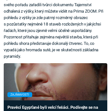
svého pořadu zařadili tvůrci dokumentu Tajemství
odhalená z výšky, který můžete vidět na Prima ZOOM. Při
pohledu z výšky je zde patrný rozměrný obrazec
s pozůstatky nejméně 18 staveb rozložených v jakýchsi
řadách, které jsou zjevně velmi účelně uspořádány.
Pozornost přitahuje zejména největší stavba, která při
pohledu shora představuje dokonalý čtverec. To, co
vypadá jako hromada sutě, je ve skutečnosti základna
pyramidy.
ZAJÍMAVOSTI
Pravěcí Egypťané byli velcí fešáci. Podívejte se na