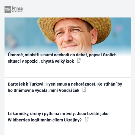
Úmorné, ministři s námi nechodí do debat, popsal Grolich
situaci v opozici. Chystá velký krok
Bartošek k Turkovi: Hyenismus a nehoráznost. Ke stíhání by
ho Sněmovna vydala, míní Vondráček
Lékárničky, drony i pytle na mrtvoly: Jsou tržiště jako
Wildberries legitimním cílem Ukrajiny?