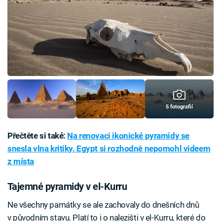
5 fotografií
Přečtěte si také:
Na renovaci ikonické pyramidy se
snesla vlna kritiky. Egypt si rozhodně nepomohl videem
z místa
Tajemné pyramidy v el-Kurru
Ne všechny památky se ale zachovaly do dnešních dnů
v původním stavu. Platí to i o nalezišti v el-Kurru, které do