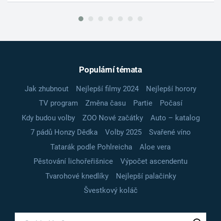
Populární témata
Jak zhubnout
Nejlepší filmy 2024
Nejlepší horory
TV program
Změna času
Partie
Počasí
Kdy budou volby
ZOO Nové začátky
Auto – katalog
7 pádů Honzy Dědka
Volby 2025
Svařené víno
Tatarák podle Pohlreicha
Aloe vera
Pěstování lichořeřišnice
Výpočet ascendentu
Tvarohové knedlíky
Nejlepší palačinky
Švestkový koláč