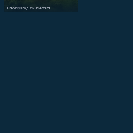
Přírodopisný / Dokumentární