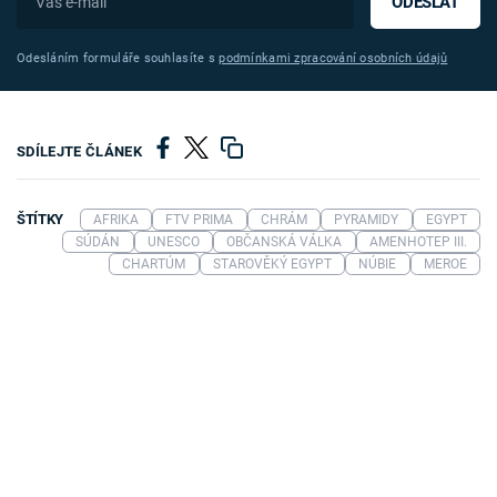
ODESLAT
Odesláním formuláře souhlasíte s
podmínkami zpracování osobních údajů
SDÍLEJTE ČLÁNEK
ŠTÍTKY
AFRIKA
FTV PRIMA
CHRÁM
PYRAMIDY
EGYPT
SÚDÁN
UNESCO
OBČANSKÁ VÁLKA
AMENHOTEP III.
CHARTÚM
STAROVĚKÝ EGYPT
NÚBIE
MEROE