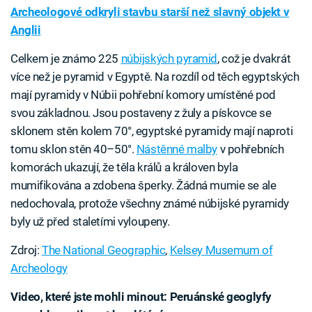
Archeologové odkryli stavbu starší než slavný objekt v
Anglii
Celkem je známo 225
núbijských pyramid
, což je dvakrát
více než je pyramid v Egyptě. Na rozdíl od těch egyptských
mají pyramidy v Núbii pohřební komory umístěné pod
svou základnou. Jsou postaveny z žuly a pískovce se
sklonem stěn kolem 70°, egyptské pyramidy mají naproti
tomu sklon stěn 40–50°.
Nástěnné malby
v pohřebních
komorách ukazují, že těla králů a královen byla
mumifikována a zdobena šperky. Žádná mumie se ale
nedochovala, protože všechny známé núbijské pyramidy
byly už před staletími vyloupeny.
Zdroj:
The National Geographic
,
Kelsey Musemum of
Archeology
Video, které jste mohli minout: Peruánské geoglyfy