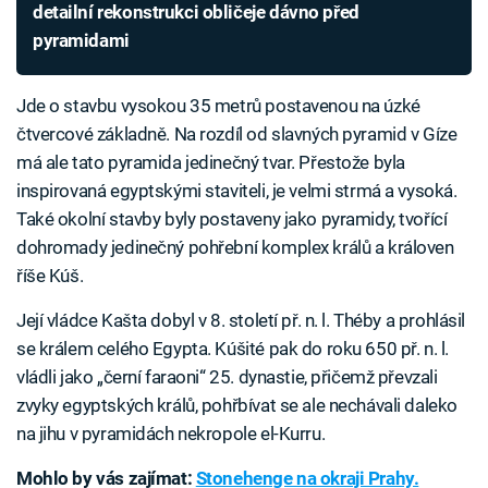
detailní rekonstrukci obličeje dávno před
pyramidami
Jde o stavbu vysokou 35 metrů postavenou na úzké
čtvercové základně. Na rozdíl od slavných pyramid v Gíze
má ale tato pyramida jedinečný tvar. Přestože byla
inspirovaná egyptskými staviteli, je velmi strmá a vysoká.
Také okolní stavby byly postaveny jako pyramidy, tvořící
dohromady jedinečný pohřební komplex králů a královen
říše Kúš.
Její vládce Kašta dobyl v 8. století př. n. l. Théby a prohlásil
se králem celého Egypta. Kúšité pak do roku 650 př. n. l.
vládli jako „černí faraoni“ 25. dynastie, přičemž převzali
zvyky egyptských králů, pohřbívat se ale nechávali daleko
na jihu v pyramidách nekropole el-Kurru.
Mohlo by vás zajímat:
Stonehenge na okraji Prahy.