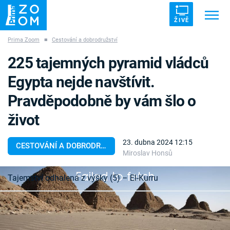
ŽIVĚ
Prima Zoom
■
Cestování a dobrodružství
Trendy:
ZRÁDCI
UFO
DRUHÁ SVĚTOVÁ VÁLKA
225 tajemných pyramid vládců
ZÁHADY
VETŘELCI DÁVNOVĚKU
Egypta nejde navštívit.
Pravděpodobně by vám šlo o
život
Témata
23. dubna 2024 12:15
CESTOVÁNÍ A DOBRODRUŽSTVÍ
Miroslav Honsů
Témata
Failed to fetch
Tajemství odhalená z výšky (5) – El-Kurru
Pořady
Egyptské pyramidy nejsou jediným pozůstatkem
TV Program
dávných civilizací v údolí Nilu. Jižně od Asuánu