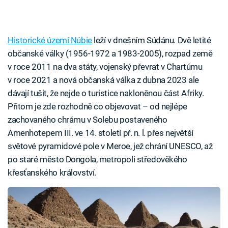
Historické území Núbie
leží v dnešním Súdánu. Dvě letité
občanské války (1956-1972 a 1983-2005), rozpad země
v roce 2011 na dva státy, vojenský převrat v Chartúmu
v roce 2021 a nová občanská válka z dubna 2023 ale
dávají tušit, že nejde o turistice nakloněnou část Afriky.
Přitom je zde rozhodně co objevovat – od nejlépe
zachovaného chrámu v Solebu postaveného
Amenhotepem III. ve 14. století př. n. l. přes největší
světové pyramidové pole v Meroe, jež chrání UNESCO, až
po staré město Dongola, metropoli středověkého
křesťanského království.