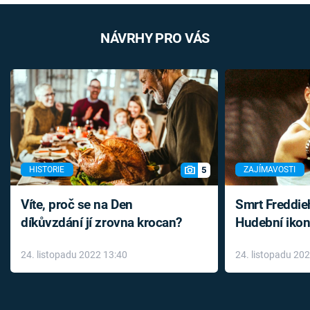
NÁVRHY PRO VÁS
5
HISTORIE
ZAJÍMAVOSTI
Víte, proč se na Den
Smrt Freddie
díkůvzdání jí zrovna krocan?
Hudební ikon
až do konce 
24. listopadu 2022 13:40
24. listopadu 20
léky