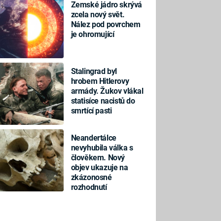
Zemské jádro skrývá
zcela nový svět.
Nález pod povrchem
je ohromující
Stalingrad byl
hrobem Hitlerovy
armády. Žukov vlákal
statisíce nacistů do
smrtící pasti
Neandertálce
nevyhubila válka s
člověkem. Nový
objev ukazuje na
zkázonosné
rozhodnutí