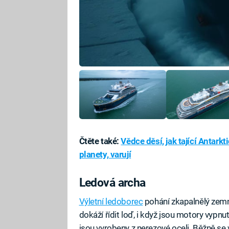
Čtěte také:
Vědce děsí, jak tající Antarkt
planety, varují
Ledová archa
Výletní ledoborec
pohání zkapalnělý zemní
dokáží řídit loď, i když jsou motory vypnut
jsou vyrobeny z nerezové oceli. Běžně se v