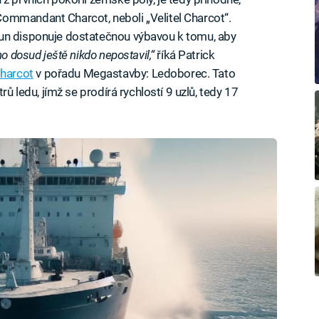
ommandant Charcot, neboli „Velitel Charcot“.
tun disponuje dostatečnou výbavou k tomu, aby
o dosud ještě nikdo nepostavil,“
říká Patrick
harcot
v pořadu Megastavby: Ledoborec. Tato
rů ledu, jímž se prodírá rychlostí 9 uzlů, tedy 17