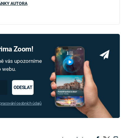
ÁNKY AUTORA
Prima Zoom!
dně vás upozorníme
ho webu.
ODESLAT
racování osobních údajů