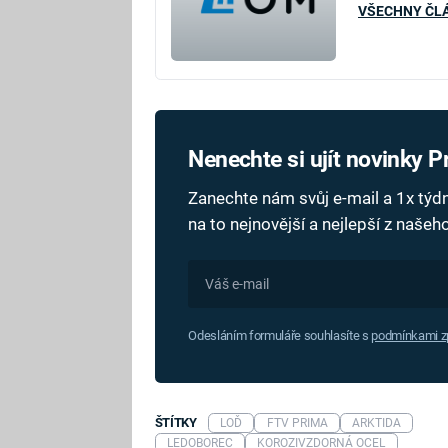
VŠECHNY ČL
Nenechte si ujít novinky 
Zanechte nám svůj e-mail a 1x tý
na to nejnovější a nejlepší z naše
Odesláním formuláře souhlasíte s
podmínkami zp
ŠTÍTKY
LOĎ
FTV PRIMA
ARKTIDA
LEDOBOREC
KOROZIVZDORNÁ OCEL