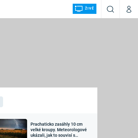
ŽIVĚ
Vyhledávání
Můj p
Prima+
ÁLKA
CNN Prima NEWS
Prima FRESH
Prima LIVING
LMY A
Prima Ženy
Prima LAJK
Prachaticko zasáhly 10 cm
osti
velké kroupy. Meteorologové
Sledujte nás
ukázali, jak to souvisí s