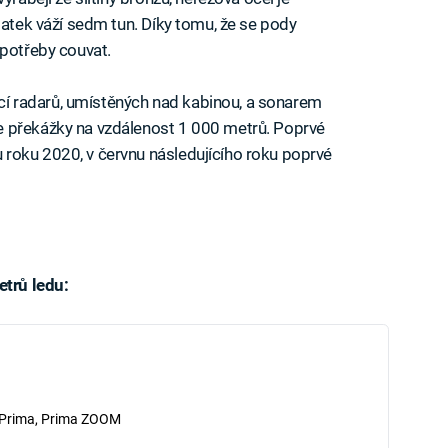
patek váží sedm tun. Díky tomu, že se pody
potřeby couvat.
 radarů, umístěných nad kabinou, a sonarem
e překážky na vzdálenost 1 000 metrů. Poprvé
roku 2020, v červnu následujícího roku poprvé
etrů ledu:
iled to fetch
 Prima, Prima ZOOM