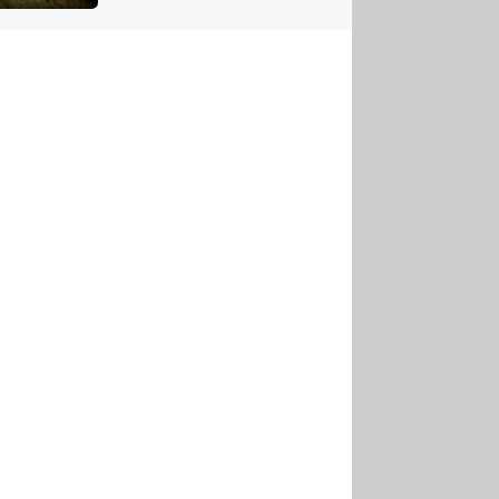
US
tornádem
RSUS
ZE A