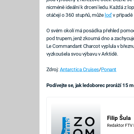
nicméně ideální k drcení ledu. Každá z lo
otáčejí o 360 stupňů, může
loď
v případě 
O svém okolí má posádka přehled pomocí
pod trupem, jenž zkoumá dno a zachycuj
Le Commandant Charcot vyplula v březnu 
vyzkoušela svou výbavu v Arktidě.
Zdroj:
Antarctica Cruises
/
Ponant
Podívejte se, jak ledoborec proráží 15 m
Fa
Filip Šula
Redaktor FTV