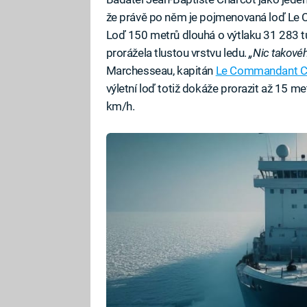
že právě po něm je pojmenovaná loď Le C
Loď 150 metrů dlouhá o výtlaku 31 283 
prorážela tlustou vrstvu ledu.
„Nic takovéh
Marchesseau, kapitán
Le Commandant C
výletní loď totiž dokáže prorazit až 15 met
km/h.