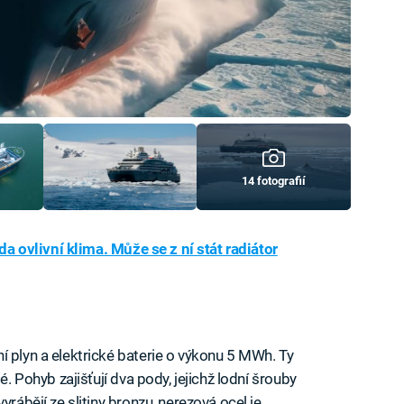
14 fotografií
ida ovlivní klima. Může se z ní stát radiátor
 plyn a elektrické baterie o výkonu 5 MWh. Ty
é. Pohyb zajišťují dva pody, jejichž lodní šrouby
yrábějí ze slitiny bronzu, nerezová ocel je