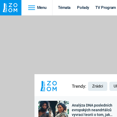
Menu
Témata
Pořady
TV Program
Cestování
Historie
HRADY A ZÁMKY
VIKINGOVÉ
HEDVÁBNÁ STEZKA
EPIDEMIE A
PANDEMIE
PŘÍRODA
STAROVĚKÝ EGYPT
Trendy:
Zrádci
U
Analýza DNA posledních
Druhá
Výročí
evropských neandrtálců
vyvrací teorii o tom, jak
světová válka