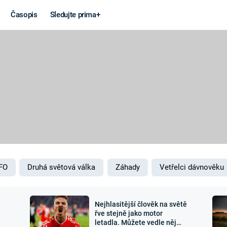
Časopis
Sledujte prima+
Věda a
Války
technika
STUDENÁ V
KORONAVIRUS
VÁLKA VE
VIETNAMU
VESMÍR
VÁLEČNÉ FI
MARS
SERIÁLY
FO
Druhá světová válka
Záhady
Vetřelci dávnověku
Nejhlasitější člověk na světě
Záhady a
Zajímav
řve stejně jako motor
letadla. Můžete vedle něj
konspirace