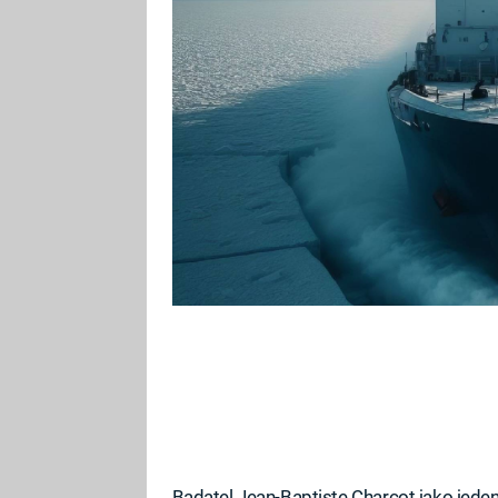
povahou ledoborce má loď spole
revoluční plavidlo pojmenovala 
Badatel Jean-Baptiste Charcot jako jeden 