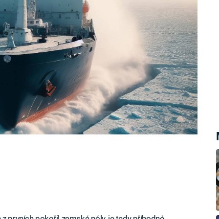
čnosti Compagnie du Ponant, která své
po slavném francouzském polárníkovi.
z prvních pokořil zemské póly, je tedy příhodné,