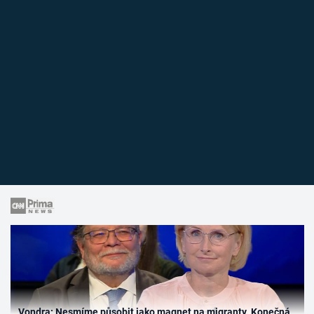
Vondra: Nesmíme působit jako magnet na migranty. Konečná