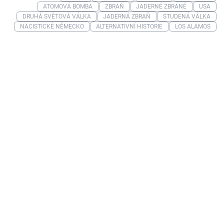
ATOMOVÁ BOMBA
ZBRAŇ
JADERNÉ ZBRANĚ
USA
DRUHÁ SVĚTOVÁ VÁLKA
JADERNÁ ZBRAŇ
STUDENÁ VÁLKA
NACISTICKÉ NĚMECKO
ALTERNATIVNÍ HISTORIE
LOS ALAMOS