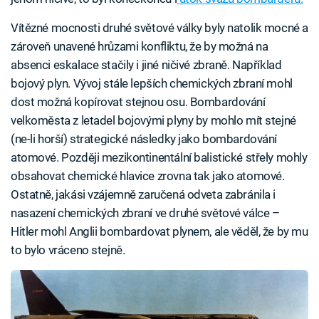
Vítězné mocnosti druhé světové války byly natolik mocné a
zároveň unavené hrůzami konfliktu, že by možná na
absenci eskalace stačily i jiné ničivé zbraně. Například
bojový plyn. Vývoj stále lepších chemických zbraní mohl
dost možná kopírovat stejnou osu. Bombardování
velkoměsta z letadel bojovými plyny by mohlo mít stejné
(ne-li horší) strategické následky jako bombardování
atomové. Později mezikontinentální balistické střely mohly
obsahovat chemické hlavice zrovna tak jako atomové.
Ostatně, jakási vzájemně zaručená odveta zabránila i
nasazení chemických zbraní ve druhé světové válce –
Hitler mohl Anglii bombardovat plynem, ale věděl, že by mu
to bylo vráceno stejně.