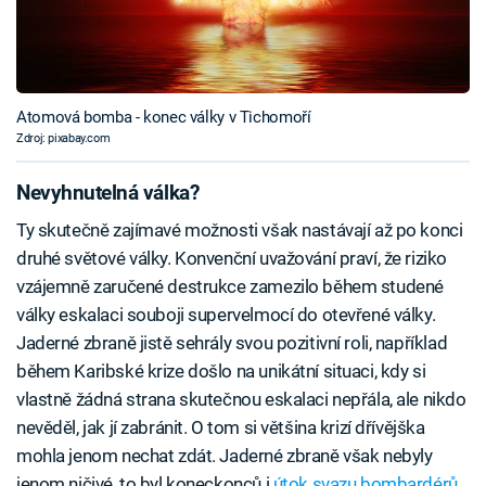
Atomová bomba - konec války v Tichomoří
Zdroj: pixabay.com
Nevyhnutelná válka?
Ty skutečně zajímavé možnosti však nastávají až po konci
druhé světové války. Konvenční uvažování praví, že riziko
vzájemně zaručené destrukce zamezilo během studené
války eskalaci souboji supervelmocí do otevřené války.
Jaderné zbraně jistě sehrály svou pozitivní roli, například
během Karibské krize došlo na unikátní situaci, kdy si
vlastně žádná strana skutečnou eskalaci nepřála, ale nikdo
nevěděl, jak jí zabránit. O tom si většina krizí dřívějška
mohla jenom nechat zdát. Jaderné zbraně však nebyly
jenom ničivé, to byl koneckonců i
útok svazu bombardérů.