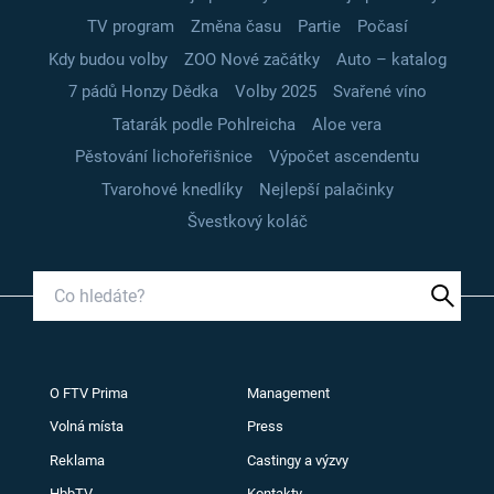
TV program
Změna času
Partie
Počasí
Kdy budou volby
ZOO Nové začátky
Auto – katalog
7 pádů Honzy Dědka
Volby 2025
Svařené víno
Tatarák podle Pohlreicha
Aloe vera
Pěstování lichořeřišnice
Výpočet ascendentu
Tvarohové knedlíky
Nejlepší palačinky
Švestkový koláč
O FTV Prima
Management
Volná místa
Press
Reklama
Castingy a výzvy
HbbTV
Kontakty