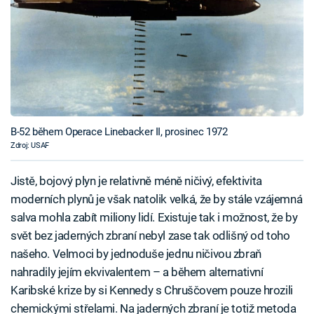
B-52 během Operace Linebacker II, prosinec 1972
Zdroj: USAF
Jistě, bojový plyn je relativně méně ničivý, efektivita
moderních plynů je však natolik velká, že by stále vzájemná
salva mohla zabít miliony lidí. Existuje tak i možnost, že by
svět bez jaderných zbraní nebyl zase tak odlišný od toho
našeho. Velmoci by jednoduše jednu ničivou zbraň
nahradily jejím ekvivalentem – a během alternativní
Karibské krize by si Kennedy s Chruščovem pouze hrozili
chemickými střelami. Na jaderných zbraní je totiž metoda