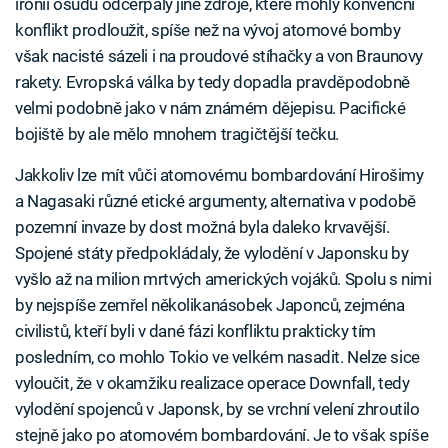
ironií osudu odčerpaly jiné zdroje, které mohly konvenční
konflikt prodloužit, spíše než na vývoj atomové bomby
však nacisté sázeli i na proudové stíhačky a von Braunovy
rakety. Evropská válka by tedy dopadla pravděpodobně
velmi podobně jako v nám známém dějepisu. Pacifické
bojiště by ale mělo mnohem tragičtější tečku.
Jakkoliv lze mít vůči atomovému bombardování Hirošimy
a Nagasaki různé etické argumenty, alternativa v podobě
pozemní invaze by dost možná byla daleko krvavější.
Spojené státy předpokládaly, že vylodění v Japonsku by
vyšlo až na milion mrtvých amerických vojáků. Spolu s nimi
by nejspíše zemřel několikanásobek Japonců, zejména
civilistů, kteří byli v dané fázi konfliktu prakticky tím
posledním, co mohlo Tokio ve velkém nasadit. Nelze sice
vyloučit, že v okamžiku realizace operace Downfall, tedy
vylodění spojenců v Japonsk, by se vrchní velení zhroutilo
stejně jako po atomovém bombardování. Je to však spíše