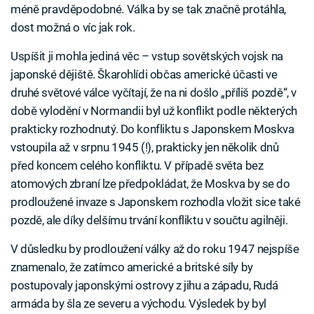
méně pravděpodobné. Válka by se tak značně protáhla,
dost možná o víc jak rok.
Uspíšit ji mohla jediná věc – vstup sovětských vojsk na
japonské dějiště. Škarohlídi občas americké účasti ve
druhé světové válce vyčítají, že na ni došlo „příliš pozdě“, v
době vylodění v Normandii byl už konflikt podle některých
prakticky rozhodnutý. Do konfliktu s Japonskem Moskva
vstoupila až v srpnu 1945 (!), prakticky jen několik dnů
před koncem celého konfliktu. V případě světa bez
atomových zbraní lze předpokládat, že Moskva by se do
prodloužené invaze s Japonskem rozhodla vložit sice také
pozdě, ale díky delšímu trvání konfliktu v součtu agilněji.
V důsledku by prodloužení války až do roku 1947 nejspíše
znamenalo, že zatímco americké a britské síly by
postupovaly japonskými ostrovy z jihu a západu, Rudá
armáda by šla ze severu a východu. Výsledek by byl