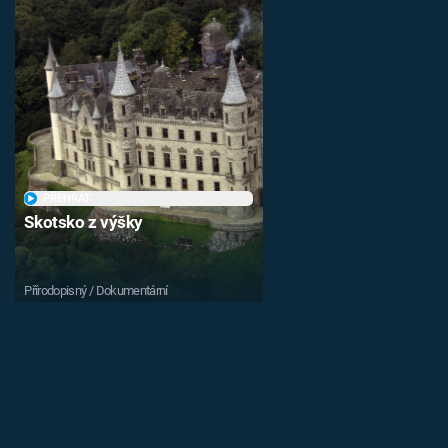
PŘEHRÁT
Skotsko z výšky
Přírodopisný / Dokumentární