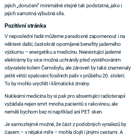
jejich „doručení“ minimálně stejně tak podstatná, jako i
jejich samotná výbušná síla.
Pozitivní stránka
V neposlední řadě můžeme paradoxně zapomenout i na
některé další, častokrát opomíjené benefity jaderného
výzkumu – energetiku a medicínu. Neexistující jaderné
elektrárny by sice možná uchránily před vystěhováním
obyvatele kolem Černobylu, ale zároveň by také znamenaly
ještě větší spalování fosilních paliv v průběhu 20. století.
To by mohlo urychlit i klimatické změny.
Nukleární medicína by si pak pro absentující radioterapii
vyžádala nejen smrt mnoha pacientů s rakovinou, ale
neměli bychom bez ní například ani PET sken.
Je samozřejmě možné, že část z podobných vynálezů by
časem – v nějaké míře – mohla dojít i jinými cestami. A