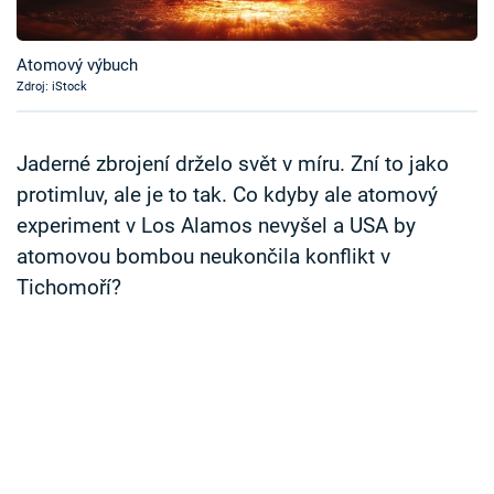
Časopis
Atomový výbuch
Sledujte prima+
Zdroj: iStock
Přihlášení
Jaderné zbrojení drželo svět v míru. Zní to jako
protimluv, ale je to tak. Co kdyby ale atomový
experiment v Los Alamos nevyšel a USA by
Sledujte nás
atomovou bombou neukončila konflikt v
Tichomoří?