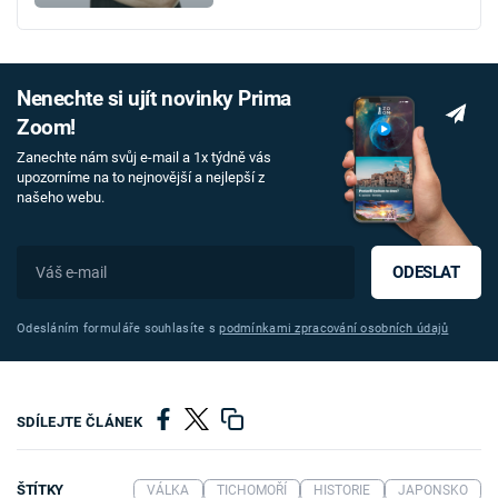
Nenechte si ujít novinky Prima
Zoom!
Zanechte nám svůj e-mail a 1x týdně vás
upozorníme na to nejnovější a nejlepší z
našeho webu.
ODESLAT
Odesláním formuláře souhlasíte s
podmínkami zpracování osobních údajů
SDÍLEJTE ČLÁNEK
ŠTÍTKY
VÁLKA
TICHOMOŘÍ
HISTORIE
JAPONSKO