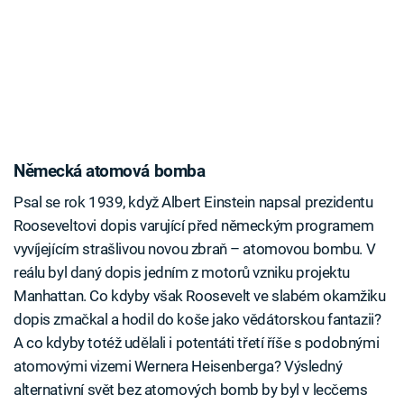
Německá atomová bomba
Psal se rok 1939, když Albert Einstein napsal prezidentu
Rooseveltovi dopis varující před německým programem
vyvíjejícím strašlivou novou zbraň – atomovou bombu. V
reálu byl daný dopis jedním z motorů vzniku projektu
Manhattan. Co kdyby však Roosevelt ve slabém okamžiku
dopis zmačkal a hodil do koše jako vědátorskou fantazii?
A co kdyby totéž udělali i potentáti třetí říše s podobnými
atomovými vizemi Wernera Heisenberga? Výsledný
alternativní svět bez atomových bomb by byl v lecčems