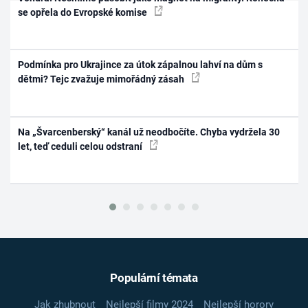
se opřela do Evropské komise
Podmínka pro Ukrajince za útok zápalnou lahví na dům s
dětmi? Tejc zvažuje mimořádný zásah
Na „Švarcenberský“ kanál už neodbočíte. Chyba vydržela 30
let, teď ceduli celou odstraní
Populární témata
Jak zhubnout
Nejlepší filmy 2024
Nejlepší horory