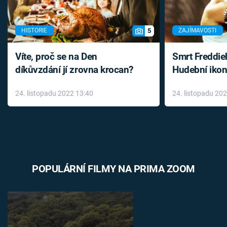
5
HISTORIE
ZAJÍMAVOSTI
Víte, proč se na Den
Smrt Freddie
díkůvzdání jí zrovna krocan?
Hudební ikon
až do konce 
24. listopadu 2022 13:40
24. listopadu 20
léky
POPULÁRNÍ FILMY NA PRIMA ZOOM