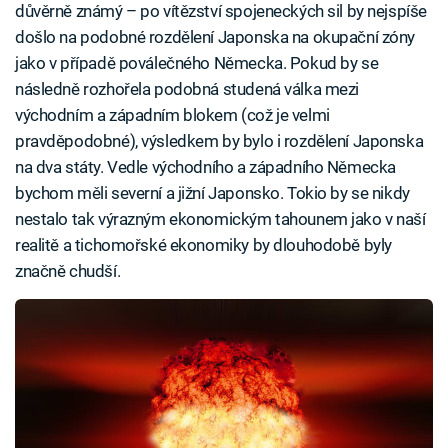
důvěrně známý – po vítězství spojeneckých sil by nejspíše
došlo na podobné rozdělení Japonska na okupační zóny
jako v případě poválečného Německa. Pokud by se
následně rozhořela podobná studená válka mezi
východním a západním blokem (což je velmi
pravděpodobné), výsledkem by bylo i rozdělení Japonska
na dva státy. Vedle východního a západního Německa
bychom měli severní a jižní Japonsko. Tokio by se nikdy
nestalo tak výrazným ekonomickým tahounem jako v naší
realitě a tichomořské ekonomiky by dlouhodobě byly
značně chudší.