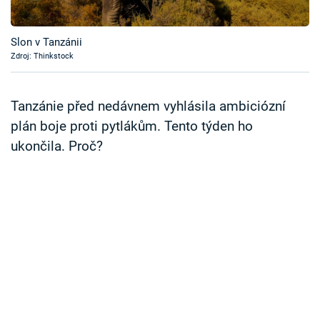
Časopis
Slon v Tanzánii
Sledujte prima+
Zdroj: Thinkstock
Přihlášení
Tanzánie před nedávnem vyhlásila ambiciózní
plán boje proti pytlákům. Tento týden ho
ukončila. Proč?
Sledujte nás