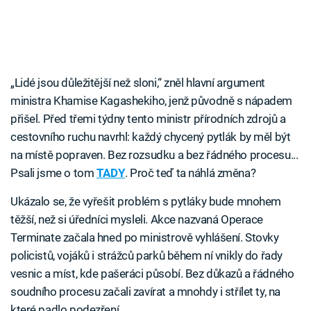
„Lidé jsou důležitější než sloni,“ zněl hlavní argument
ministra Khamise Kagashekiho, jenž původně s nápadem
přišel. Před třemi týdny tento ministr přírodních zdrojů a
cestovního ruchu navrhl: každý chycený pytlák by měl být
na místě popraven. Bez rozsudku a bez řádného procesu...
Psali jsme o tom
TADY
. Proč teď ta náhlá změna?
Ukázalo se, že vyřešit problém s pytláky bude mnohem
těžší, než si úředníci mysleli. Akce nazvaná Operace
Terminate začala hned po ministrově vyhlášení. Stovky
policistů, vojáků i strážců parků během ní vnikly do řady
vesnic a míst, kde pašeráci působí. Bez důkazů a řádného
soudního procesu začali zavírat a mnohdy i střílet ty, na
které padlo podezření.