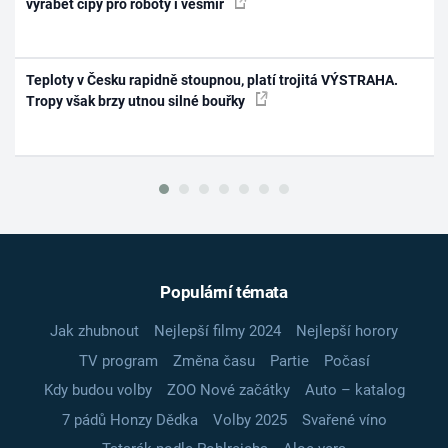
vyrábět čipy pro roboty i vesmír
Teploty v Česku rapidně stoupnou, platí trojitá VÝSTRAHA.
Tropy však brzy utnou silné bouřky
Populární témata
Jak zhubnout
Nejlepší filmy 2024
Nejlepší horory
TV program
Změna času
Partie
Počasí
Kdy budou volby
ZOO Nové začátky
Auto – katalog
7 pádů Honzy Dědka
Volby 2025
Svařené víno