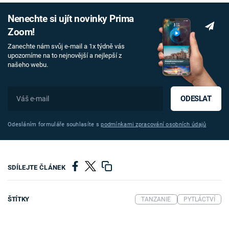
Nenechte si ujít novinky Prima
Zoom!
Zanechte nám svůj e-mail a 1x týdně vás
upozorníme na to nejnovější a nejlepší z
našeho webu.
ODESLAT
Odesláním formuláře souhlasíte s
podmínkami zpracování osobních údajů
SDÍLEJTE ČLÁNEK
ŠTÍTKY
TANZANIE
PYTLÁCTVÍ