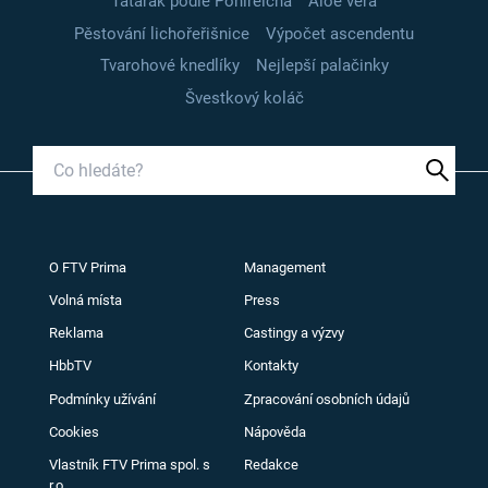
Tatarák podle Pohlreicha
Aloe vera
Pěstování lichořeřišnice
Výpočet ascendentu
Tvarohové knedlíky
Nejlepší palačinky
Švestkový koláč
O FTV Prima
Management
Volná místa
Press
Reklama
Castingy a výzvy
HbbTV
Kontakty
Podmínky užívání
Zpracování osobních údajů
Cookies
Nápověda
Vlastník FTV Prima spol. s
Redakce
r.o.