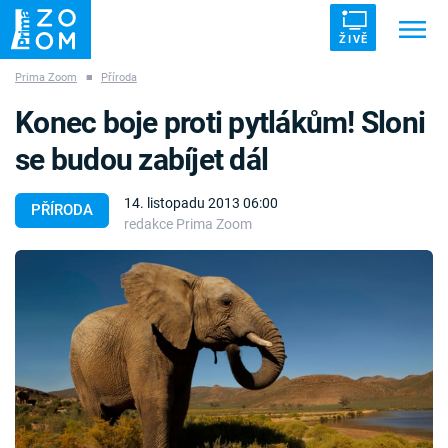
ŽIVĚ
Prima Zoom
■
Příroda
Trendy:
ZRÁDCI
UFO
DRUHÁ SVĚTOVÁ VÁLKA
Konec boje proti pytlákům! Sloni
ZÁHADY
VETŘELCI DÁVNOVĚKU
se budou zabíjet dál
14. listopadu 2013 06:00
PŘÍRODA
redakce Prima Zoom
Témata
Témata
Pořady
TV Program