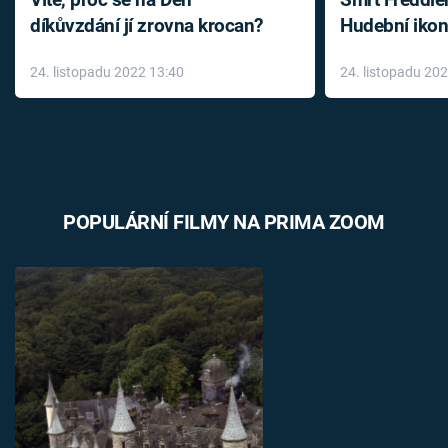
díkůvzdání jí zrovna krocan?
Hudební ikon
až do konce 
24. listopadu 2022 13:40
24. listopadu 20
léky
POPULÁRNÍ FILMY NA PRIMA ZOOM