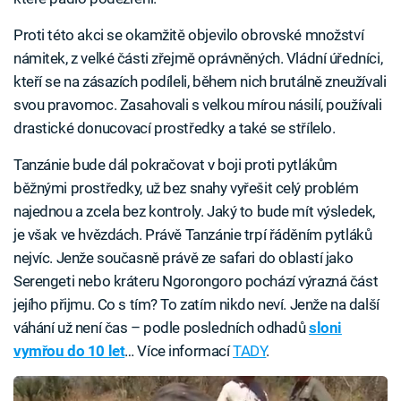
Proti této akci se okamžitě objevilo obrovské množství
námitek, z velké části zřejmě oprávněných. Vládní úředníci,
kteří se na zásazích podíleli, během nich brutálně zneužívali
svou pravomoc. Zasahovali s velkou mírou násilí, používali
drastické donucovací prostředky a také se střílelo.
Tanzánie bude dál pokračovat v boji proti pytlákům
běžnými prostředky, už bez snahy vyřešit celý problém
najednou a zcela bez kontroly. Jaký to bude mít výsledek,
je však ve hvězdách. Právě Tanzánie trpí řáděním pytláků
nejvíc. Jenže současně právě ze safari do oblastí jako
Serengeti nebo kráteru Ngorongoro pochází výrazná část
jejího přijmu. Co s tím? To zatím nikdo neví. Jenže na další
váhání už není čas – podle posledních odhadů
sloni
vymřou do 10 let
… Více informací
TADY
.