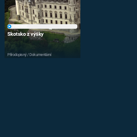
PŘEHRÁT
Skotsko z výšky
Přírodopisný / Dokumentární