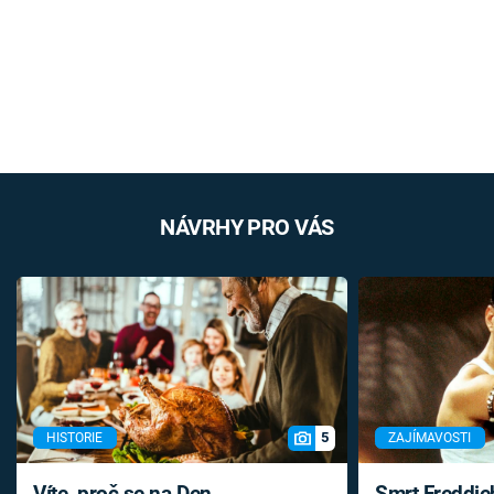
NÁVRHY PRO VÁS
5
HISTORIE
ZAJÍMAVOSTI
Víte, proč se na Den
Smrt Freddie