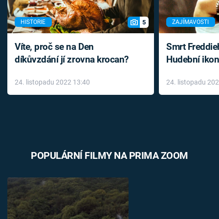
5
HISTORIE
ZAJÍMAVOSTI
Víte, proč se na Den
Smrt Freddie
díkůvzdání jí zrovna krocan?
Hudební ikon
až do konce 
24. listopadu 2022 13:40
24. listopadu 20
léky
POPULÁRNÍ FILMY NA PRIMA ZOOM