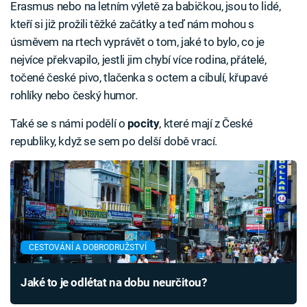
Erasmus nebo na letním výletě za babičkou, jsou to lidé,
kteří si již prožili těžké začátky a teď nám mohou s
úsměvem na rtech vyprávět o tom, jaké to bylo, co je
nejvíce překvapilo, jestli jim chybí více rodina, přátelé,
točené české pivo, tlačenka s octem a cibulí, křupavé
rohlíky nebo český humor.
Také se s námi podělí o
pocity
, které mají z České
republiky, když se sem po delší době vrací.
CESTOVÁNÍ A DOBRODRUŽSTVÍ
Jaké to je odlétat na dobu neurčitou?