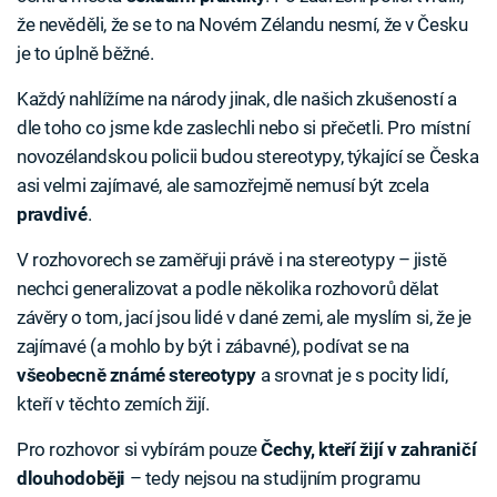
že nevěděli, že se to na Novém Zélandu nesmí, že v Česku
je to úplně běžné.
Každý nahlížíme na národy jinak, dle našich zkušeností a
dle toho co jsme kde zaslechli nebo si přečetli. Pro místní
novozélandskou policii budou stereotypy, týkající se Česka
asi velmi zajímavé, ale samozřejmě nemusí být zcela
pravdivé
.
V rozhovorech se zaměřuji právě i na stereotypy – jistě
nechci generalizovat a podle několika rozhovorů dělat
závěry o tom, jací jsou lidé v dané zemi, ale myslím si, že je
zajímavé (a mohlo by být i zábavné), podívat se na
všeobecně známé stereotypy
a srovnat je s pocity lidí,
kteří v těchto zemích žijí.
Pro rozhovor si vybírám pouze
Čechy, kteří žijí v zahraničí
dlouhodoběji
– tedy nejsou na studijním programu