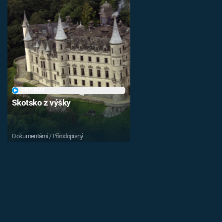
PŘEHRÁT
Skotsko z výšky
Dokumentární / Přírodopisný