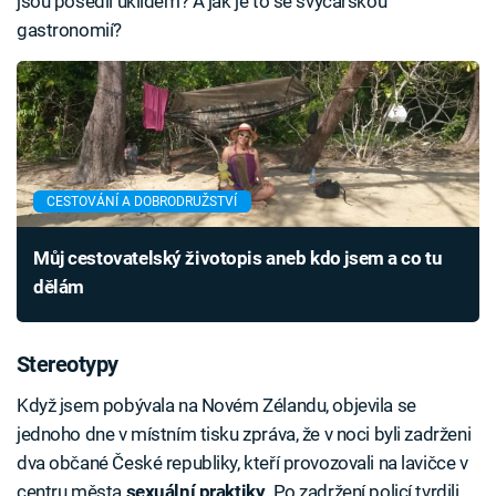
jsou posedlí úklidem? A jak je to se švýcarskou
gastronomií?
CESTOVÁNÍ A DOBRODRUŽSTVÍ
Můj cestovatelský životopis aneb kdo jsem a co tu
dělám
Stereotypy
Když jsem pobývala na Novém Zélandu, objevila se
jednoho dne v místním tisku zpráva, že v noci byli zadrženi
dva občané České republiky, kteří provozovali na lavičce v
centru města
sexuální praktiky
. Po zadržení policí tvrdili,