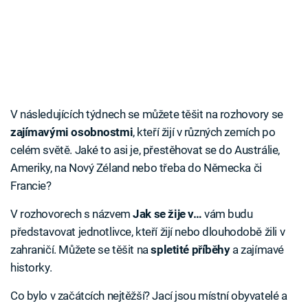
V následujících týdnech se můžete těšit na rozhovory se
zajímavými osobnostmi
, kteří žijí v různých zemích po
celém světě. Jaké to asi je, přestěhovat se do Austrálie,
Ameriky, na Nový Zéland nebo třeba do Německa či
Francie?
V rozhovorech s názvem
Jak se žije v…
vám budu
představovat jednotlivce, kteří žijí nebo dlouhodobě žili v
zahraničí. Můžete se těšit na
spletité příběhy
a zajímavé
historky.
Co bylo v začátcích nejtěžší? Jací jsou místní obyvatelé a