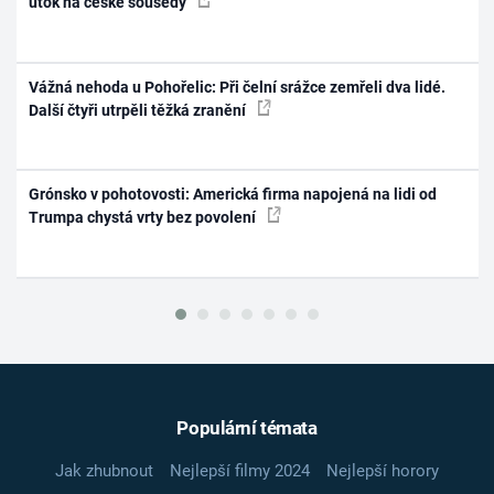
útok na české sousedy
Vážná nehoda u Pohořelic: Při čelní srážce zemřeli dva lidé.
Další čtyři utrpěli těžká zranění
Grónsko v pohotovosti: Americká firma napojená na lidi od
Trumpa chystá vrty bez povolení
Populární témata
Jak zhubnout
Nejlepší filmy 2024
Nejlepší horory