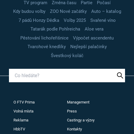
TV program
Změna času
Partie
Počasí
Kdy budou volby
ZOO Nové začátky
Auto – katalog
7 pádů Honzy Dědka
Volby 2025
Svařené víno
Tatarák podle Pohlreicha
Aloe vera
Pěstování lichořeřišnice
Výpočet ascendentu
Tvarohové knedlíky
Nejlepší palačinky
Švestkový koláč
O FTV Prima
Management
Volná místa
Press
Reklama
Castingy a výzvy
HbbTV
Kontakty