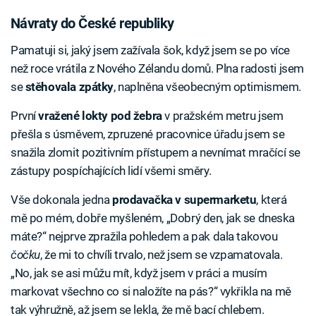
Návraty do České republiky
Pamatuji si, jaký jsem zažívala šok, když jsem se po více
než roce vrátila z Nového Zélandu domů. Plna radosti jsem
se
stěhovala zpátky
, naplněna všeobecným optimismem.
První
vražené lokty pod žebra
v pražském metru jsem
přešla s úsměvem, zpruzené pracovnice úřadu jsem se
snažila zlomit pozitivním přístupem a nevnímat mračící se
zástupy pospíchajících lidí všemi směry.
Vše dokonala jedna
prodavačka v supermarketu
, která
mě po mém, dobře myšleném, „Dobrý den, jak se dneska
máte?“ nejprve zpražila pohledem a pak dala takovou
čočku
, že mi to chvíli trvalo, než jsem se vzpamatovala.
„No, jak se asi můžu mít, když jsem v práci a musím
markovat všechno co si naložíte na pás?“ vykřikla na mě
tak výhružně, až jsem se lekla, že mě bací chlebem.