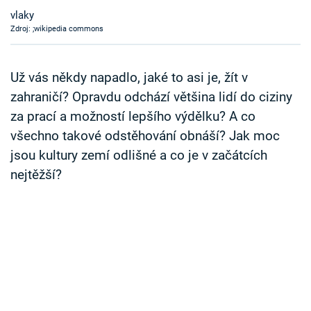
Časopis
vlaky
Zdroj: ;wikipedia commons
Sledujte prima+
Už vás někdy napadlo, jaké to asi je, žít v
Přihlášení
zahraničí? Opravdu odchází většina lidí do ciziny
za prací a možností lepšího výdělku? A co
všechno takové odstěhování obnáší? Jak moc
Sledujte nás
jsou kultury zemí odlišné a co je v začátcích
nejtěžší?