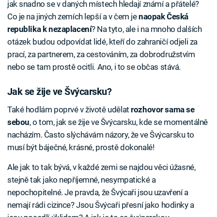
jak snadno se v daných místech hledají známí a přátelé?
Co je na jiných zemích lepší a v čem je
naopak Česká
republika k nezaplacení
? Na tyto, ale i na mnoho dalších
otázek budou odpovídat lidé, kteří do zahraničí odjeli za
prací, za partnerem, za cestováním, za dobrodružstvím
nebo se tam prostě ocitli. Ano, i to se občas stává.
Jak se žije ve Švýcarsku?
Také hodlám poprvé v životě udělat
rozhovor sama se
sebou
, o tom, jak se žije ve Švýcarsku, kde se momentálně
nacházím. Často slýchávám názory, že ve Švýcarsku to
musí být báječné, krásné, prostě dokonalé!
Ale jak to tak bývá, v každé zemi se najdou věci úžasné,
stejně tak jako nepříjemné, nesympatické a
nepochopitelné. Je pravda, že Švýcaři jsou uzavření a
nemají rádi cizince? Jsou Švýcaři přesní jako hodinky a