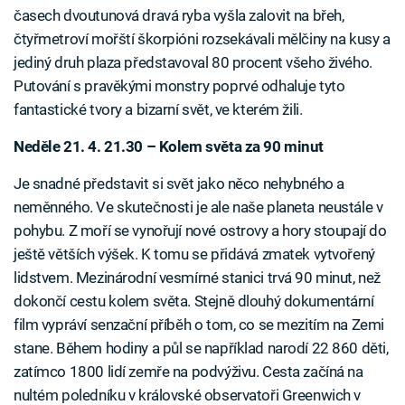
časech dvoutunová dravá ryba vyšla zalovit na břeh,
čtyřmetroví mořští škorpióni rozsekávali mělčiny na kusy a
jediný druh plaza představoval 80 procent všeho živého.
Putování s pravěkými monstry poprvé odhaluje tyto
fantastické tvory a bizarní svět, ve kterém žili.
Neděle 21. 4. 21.30 – Kolem světa za 90 minut
Je snadné představit si svět jako něco nehybného a
neměnného. Ve skutečnosti je ale naše planeta neustále v
pohybu. Z moří se vynořují nové ostrovy a hory stoupají do
ještě větších výšek. K tomu se přidává zmatek vytvořený
lidstvem. Mezinárodní vesmírné stanici trvá 90 minut, než
dokončí cestu kolem světa. Stejně dlouhý dokumentární
film vypráví senzační příběh o tom, co se mezitím na Zemi
stane. Během hodiny a půl se například narodí 22 860 děti,
zatímco 1800 lidí zemře na podvýživu. Cesta začíná na
nultém poledníku v královské observatoři Greenwich v