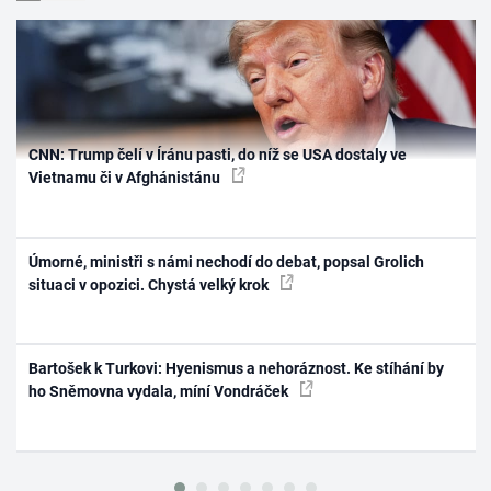
CNN: Trump čelí v Íránu pasti, do níž se USA dostaly ve
Vietnamu či v Afghánistánu
Úmorné, ministři s námi nechodí do debat, popsal Grolich
situaci v opozici. Chystá velký krok
Bartošek k Turkovi: Hyenismus a nehoráznost. Ke stíhání by
ho Sněmovna vydala, míní Vondráček