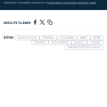
Odesláním formuláře souhlasíte s
podmínkami zpracování osobních údajů
SDÍLEJTE ČLÁNEK
ŠTÍTKY
ADOLF HITLER
PŘÍRODA
FUKUŠIMA
SMRT
ZEMĚ
EVROPA
KATASTROFA
NAZCA
TITANIC
DRUHÁ SVĚTOVÁ VÁLKA