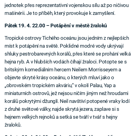
jednotek přes reprezentativní vojenskou sílu až po ničivou
mašinérii. Je to příběh, který provokuje k zamyšlení.
Pátek 19. 4. 22.00 – Potápění v městě žraloků
Tropické ostrovy Tichého oceánu jsou jedním z nejlepších
míst k potápění na světě. Poklidné modré vody ukrývají
shluky pestrobarevných korálů, přes které se prohání velká
hejna ryb. A v hlubších vodách číhají žraloci. Potopte se s
britským komediálním hercem Neilem Morrisseyem a
objevte skryté krásy oceánu, o kterých mluví jako o
„obrovském tropickém akváriu,“ v okolí Palau, Yap a
miniaturních ostrovů, jež nejsou ničím jiným než hroudami
korálů pokrytými džunglí. Neil navštíví potopené vraky lodí
z druhé světové války, najde skrytá jezera, zaplave si s
hejnem velkých rejnoků a setká se tváří v tvář s hejny
žraloků.