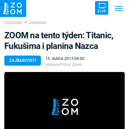
ŽIVĚ
Prima Zoom
■
Zajímavosti
Trendy:
ZRÁDCI
UFO
DRUHÁ SVĚTOVÁ VÁLKA
ZOOM na tento týden: Titanic,
ZÁHADY
VETŘELCI DÁVNOVĚKU
Fukušima i planina Nazca
15. dubna 2013 06:00
ZAJÍMAVOSTI
redakce Prima Zoom
Témata
Témata
Pořady
TV Program