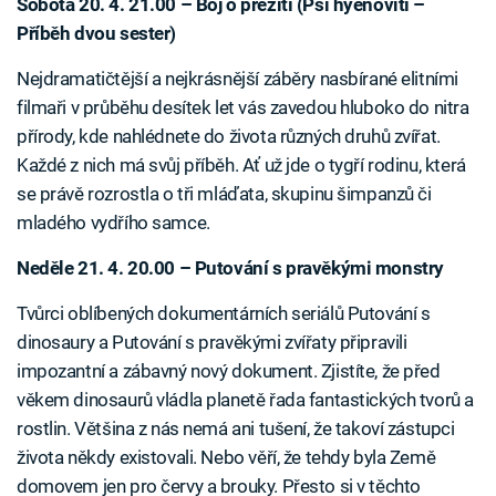
Sobota 20. 4. 21.00 – Boj o přežití (Psi hyenovití –
Příběh dvou sester)
Nejdramatičtější a nejkrásnější záběry nasbírané elitními
filmaři v průběhu desítek let vás zavedou hluboko do nitra
přírody, kde nahlédnete do života různých druhů zvířat.
Každé z nich má svůj příběh. Ať už jde o tygří rodinu, která
se právě rozrostla o tři mláďata, skupinu šimpanzů či
mladého vydřího samce.
Neděle 21. 4. 20.00 – Putování s pravěkými monstry
Tvůrci oblíbených dokumentárních seriálů Putování s
dinosaury a Putování s pravěkými zvířaty připravili
impozantní a zábavný nový dokument. Zjistíte, že před
věkem dinosaurů vládla planetě řada fantastických tvorů a
rostlin. Většina z nás nemá ani tušení, že takoví zástupci
života někdy existovali. Nebo věří, že tehdy byla Země
domovem jen pro červy a brouky. Přesto si v těchto