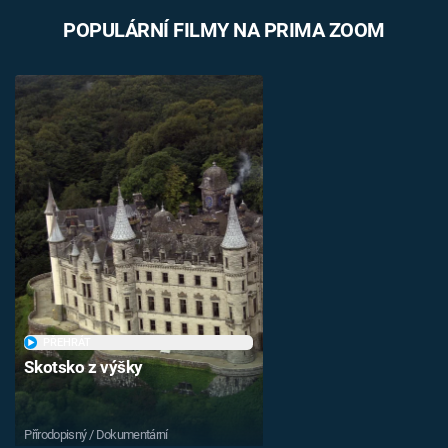
POPULÁRNÍ FILMY NA PRIMA ZOOM
PŘEHRÁT
Skotsko z výšky
Přírodopisný / Dokumentární