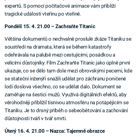
expertů. S pomocí počítačové animace vám přiblíží
tragické události vteřinu po vteřině.
Pondělí 15. 4. 21.00 – Zachraňte Titanic
Většina dokumentů o nechvalně proslulé zkáze Titaniku se
soustředí na dramata, která se během katastrofy
odehrávala na palubě mezi cestujícími, posádkou a
velícími důstojníky. Film Zachraňte Titanic jako úplně první
ukazuje, co se dělo tam dole mezi obrovskými pecemi, kde
se stateční inženýři snažili udělat pro záchranu poničené
lodi doslova všechno, co se udělat dalo. Dokument se
zaměřuje na šestici mužů. Využívá digitálních efektů, aby
věrohodněji přiblížil tísnivou atmosféru na potápějícím se
Titaniku. Je to drsný příběh o sebeobětování a zachování
důstojnosti tváří v tvář smrti.
Úterý 16. 4. 21.00 – Nazca: Tajemné obrazce