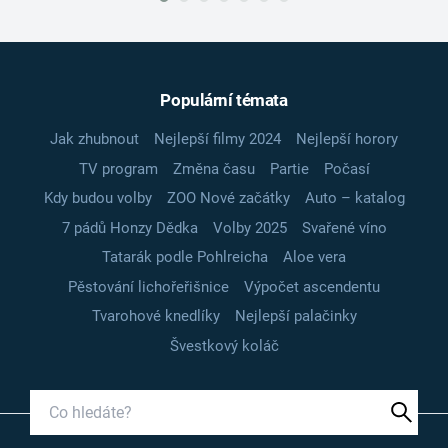
Populární témata
Jak zhubnout
Nejlepší filmy 2024
Nejlepší horory
TV program
Změna času
Partie
Počasí
Kdy budou volby
ZOO Nové začátky
Auto – katalog
7 pádů Honzy Dědka
Volby 2025
Svařené víno
Tatarák podle Pohlreicha
Aloe vera
Pěstování lichořeřišnice
Výpočet ascendentu
Tvarohové knedlíky
Nejlepší palačinky
Švestkový koláč