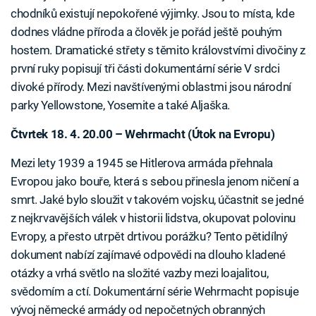
chodníků existují nepokořené výjimky. Jsou to místa, kde
dodnes vládne příroda a člověk je pořád ještě pouhým
hostem. Dramatické střety s těmito královstvími divočiny z
první ruky popisují tři části dokumentární série V srdci
divoké přírody. Mezi navštívenými oblastmi jsou národní
parky Yellowstone, Yosemite a také Aljaška.
Čtvrtek 18. 4. 20.00 – Wehrmacht (Útok na Evropu)
Mezi lety 1939 a 1945 se Hitlerova armáda přehnala
Evropou jako bouře, která s sebou přinesla jenom ničení a
smrt. Jaké bylo sloužit v takovém vojsku, účastnit se jedné
z nejkrvavějších válek v historii lidstva, okupovat polovinu
Evropy, a přesto utrpět drtivou porážku? Tento pětidílný
dokument nabízí zajímavé odpovědi na dlouho kladené
otázky a vrhá světlo na složité vazby mezi loajalitou,
svědomím a ctí. Dokumentární série Wehrmacht popisuje
vývoj německé armády od nepočetných obranných