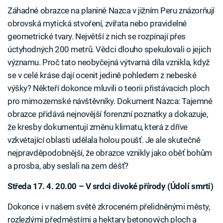
Záhadné obrazce na planině Nazca v jižním Peru znázorňují
obrovská mytická stvoření, zvířata nebo pravidelné
geometrické tvary. Největší z nich se rozpínají přes
úctyhodných 200 metrů. Vědci dlouho spekulovali o jejich
významu. Proč tato neobyčejná výtvarná díla vznikla, když
se v celé kráse dají ocenit jedině pohledem z nebeské
výšky? Někteří dokonce mluvili o teorii přistávacích ploch
pro mimozemské návštěvníky. Dokument Nazca: Tajemné
obrazce přidává nejnovější forenzní poznatky a dokazuje,
že kresby dokumentují změnu klimatu, která z dříve
vzkvétající oblasti udělala holou poušť. Je ale skutečně
nejpravděpodobnější, že obrazce vznikly jako oběť bohům
a prosba, aby seslali na zem déšť?
Středa 17. 4. 20.00 – V srdci divoké přírody (Údolí smrti)
Dokonce i v našem světě zkroceném přelidněnými městy,
rozlezlými předměstími a hektary betonových ploch a