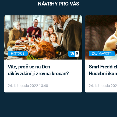
NÁVRHY PRO VÁS
5
HISTORIE
ZAJÍMAVOSTI
Víte, proč se na Den
Smrt Freddie
díkůvzdání jí zrovna krocan?
Hudební ikon
až do konce 
24. listopadu 2022 13:40
24. listopadu 20
léky