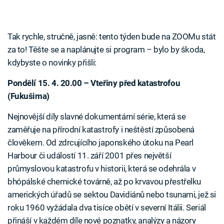
Tak rychle, stručně, jasně: tento týden bude na ZOOMu stát
za to! Těšte se a naplánujte si program – bylo by škoda,
kdybyste o novinky přišli:
Pondělí 15. 4. 20.00 – Vteřiny před katastrofou
(Fukušima)
Nejnovější díly slavné dokumentární série, která se
zaměřuje na přírodní katastrofy i neštěstí způsobená
člověkem. Od zdrcujícího japonského útoku na Pearl
Harbour či událostí 11. září 2001 přes největší
průmyslovou katastrofu v historii, která se odehrála v
bhópálské chemické továrně, až po krvavou přestřelku
amerických úřadů se sektou Davidiánů nebo tsunami, jež si
roku 1960 vyžádala dva tisíce obětí v severní Itálii. Seriál
přináší v každém díle nové poznatky, analýzy a názory