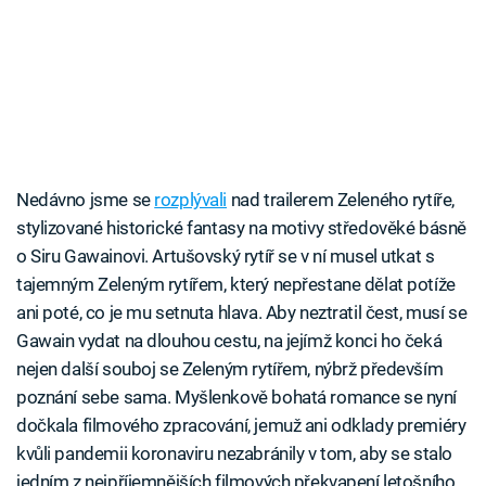
Nedávno jsme se
rozplývali
nad trailerem Zeleného rytíře,
stylizované historické fantasy na motivy středověké básně
o Siru Gawainovi. Artušovský rytíř se v ní musel utkat s
tajemným Zeleným rytířem, který nepřestane dělat potíže
ani poté, co je mu setnuta hlava. Aby neztratil čest, musí se
Gawain vydat na dlouhou cestu, na jejímž konci ho čeká
nejen další souboj se Zeleným rytířem, nýbrž především
poznání sebe sama. Myšlenkově bohatá romance se nyní
dočkala filmového zpracování, jemuž ani odklady premiéry
kvůli pandemii koronaviru nezabránily v tom, aby se stalo
jedním z nejpříjemnějších filmových překvapení letošního