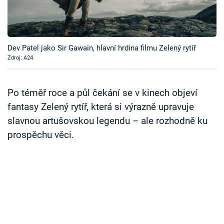
Časopis
Sledujte prima+
Dev Patel jako Sir Gawain, hlavní hrdina filmu Zelený rytíř
Zdroj: A24
Přihlášení
Po téměř roce a půl čekání se v kinech objeví
Sledujte nás
fantasy Zelený rytíř, která si výrazně upravuje
slavnou artušovskou legendu – ale rozhodně ku
prospěchu věci.