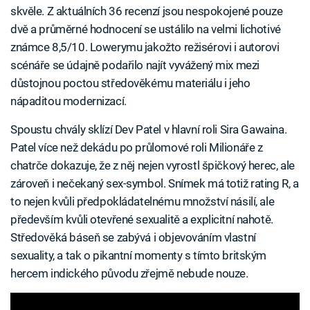
skvěle. Z aktuálních 36 recenzí jsou nespokojené pouze
dvě a průměrné hodnocení se ustálilo na velmi lichotivé
známce 8,5/10. Lowerymu jakožto režisérovi i autorovi
scénáře se údajně podařilo najít vyvážený mix mezi
důstojnou poctou středověkému materiálu i jeho
nápaditou modernizací.
Spoustu chvály sklízí Dev Patel v hlavní roli Sira Gawaina.
Patel více než dekádu po průlomové roli Milionáře z
chatrče dokazuje, že z něj nejen vyrostl špičkový herec, ale
zároveň i nečekaný sex-symbol. Snímek má totiž rating R, a
to nejen kvůli předpokládatelnému množství násilí, ale
především kvůli otevřené sexualitě a explicitní nahotě.
Středověká báseň se zabývá i objevováním vlastní
sexuality, a tak o pikantní momenty s tímto britským
hercem indického původu zřejmě nebude nouze.