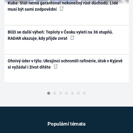
Kuba: Stát nemá garantovat nekonečný růst důchodů. Lidé
musí být sami zodpovědní
Blíží se další výheň: Teploty v Česku vyletí na 36 stupňů.
RADAR ukazuje, kdy přijde zvrat
Ohnivý úder v týlu: Ukrajinci ochromili rafinérie, útok v Kyjevě
si vyžádal i život dítěte
Populární témata