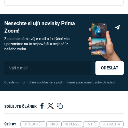
Nenechte si ujít novinky Prima
Zoom!
Zanechte nám svůj e-mail a 1x týdně vás
upozorníme na to nejnovější a nejlepší z
našeho webu.
ODESLAT
Odesláním formuláře souhlasíte s
podmínkami zpracování osobních údajů
SDÍLEJTE ČLÁNEK
ŠTÍTKY
STŘEDOVĚK
KINO
RECENZE
RYTÍŘ
SEXUALITA