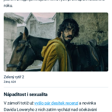
roku.
Zelený rytíř 2
Zdroj: A24
Nápaditost i sexualita
V zámoří totiž už
vyšlo pár desítek recenzí
a novinka
Davida Loweryho z nich zatím vychází nad očekávání