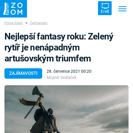
ŽIVĚ
Prima Zoom
■
Zajímavosti
Trendy:
ZRÁDCI
UFO
DRUHÁ SVĚTOVÁ VÁLKA
Nejlepší fantasy roku: Zelený
ZÁHADY
VETŘELCI DÁVNOVĚKU
rytíř je nenápadným
artušovským triumfem
28. července 2021 00:20
ZAJÍMAVOSTI
Mojmír Sedláček
Témata
Témata
Pořady
TV Program