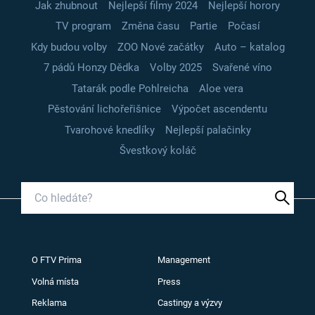
Jak zhubnout
Nejlepší filmy 2024
Nejlepší horory
TV program
Změna času
Partie
Počasí
Kdy budou volby
ZOO Nové začátky
Auto – katalog
7 pádů Honzy Dědka
Volby 2025
Svařené víno
Tatarák podle Pohlreicha
Aloe vera
Pěstování lichořeřišnice
Výpočet ascendentu
Tvarohové knedlíky
Nejlepší palačinky
Švestkový koláč
O FTV Prima
Management
Volná místa
Press
Reklama
Castingy a výzvy