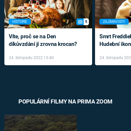
5
HISTORIE
ZAJÍMAVOSTI
Víte, proč se na Den
Smrt Freddie
díkůvzdání jí zrovna krocan?
Hudební ikon
až do konce 
24. listopadu 2022 13:40
24. listopadu 20
léky
POPULÁRNÍ FILMY NA PRIMA ZOOM