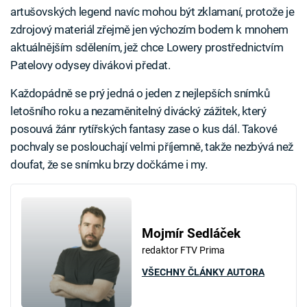
artušovských legend navíc mohou být zklamaní, protože je
zdrojový materiál zřejmě jen výchozím bodem k mnohem
aktuálnějším sdělením, jež chce Lowery prostřednictvím
Patelovy odysey divákovi předat.
Každopádně se prý jedná o jeden z nejlepších snímků
letošního roku a nezaměnitelný divácký zážitek, který
posouvá žánr rytířských fantasy zase o kus dál. Takové
pochvaly se poslouchají velmi příjemně, takže nezbývá než
doufat, že se snímku brzy dočkáme i my.
Mojmír Sedláček
redaktor FTV Prima
VŠECHNY ČLÁNKY AUTORA