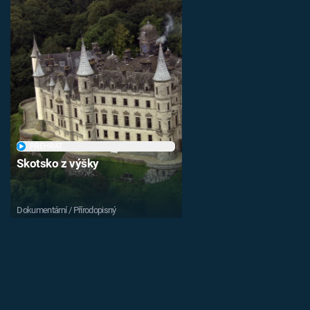
PŘEHRÁT
Skotsko z výšky
Dokumentární / Přírodopisný