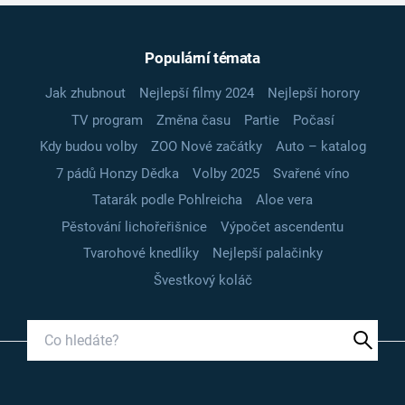
Populární témata
Jak zhubnout
Nejlepší filmy 2024
Nejlepší horory
TV program
Změna času
Partie
Počasí
Kdy budou volby
ZOO Nové začátky
Auto – katalog
7 pádů Honzy Dědka
Volby 2025
Svařené víno
Tatarák podle Pohlreicha
Aloe vera
Pěstování lichořeřišnice
Výpočet ascendentu
Tvarohové knedlíky
Nejlepší palačinky
Švestkový koláč