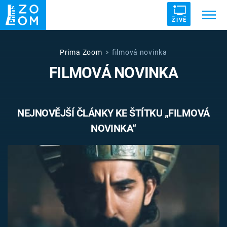
ŽIVĚ
Trendy:
ZRÁDCI
UFO
DRUHÁ SVĚTOVÁ VÁLKA
Prima Zoom
filmová novinka
FILMOVÁ NOVINKA
ZÁHADY
VETŘELCI DÁVNOVĚKU
NEJNOVĚJŠÍ ČLÁNKY KE ŠTÍTKU „FILMOVÁ
NOVINKA“
Témata
Témata
Pořady
TV Program