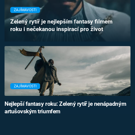
Časopis
ZAJÍMAVOSTI
Sledujte prima+
Zelený rytíř je nejlepším fantasy filmem
roku i nečekanou inspirací pro život
Přihlášení
Sledujte nás
ZAJÍMAVOSTI
Nejlepší fantasy roku: Zelený rytíř je nenápadným
artušovským triumfem