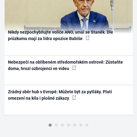
Nikdy nezpochybňujte voliče ANO, smál se Staněk. Dle
průzkumu mají za lídra opozice Babiše
Nebezpečí na oblíbeném středomořském ostrově: Zůstaňte
doma, hrozí ozbrojenci ve videu
Zrádný sběr hub v Evropě: Můžete být za pytláky. Platí
omezení na kila i plošné zákazy