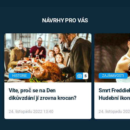
NÁVRHY PRO VÁS
5
HISTORIE
ZAJÍMAVOSTI
Víte, proč se na Den
Smrt Freddie
díkůvzdání jí zrovna krocan?
Hudební ikon
až do konce 
24. listopadu 2022 13:40
24. listopadu 20
léky