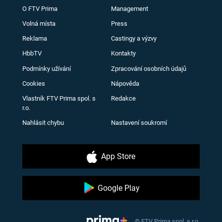
O FTV Prima
Management
Volná místa
Press
Reklama
Castingy a výzvy
HbbTV
Kontakty
Podmínky užívání
Zpracování osobních údajů
Cookies
Nápověda
Vlastník FTV Prima spol. s
Redakce
r.o.
Nahlásit chybu
Nastavení soukromí
App Store
Google Play
© FTV Prima spol. s r.o.