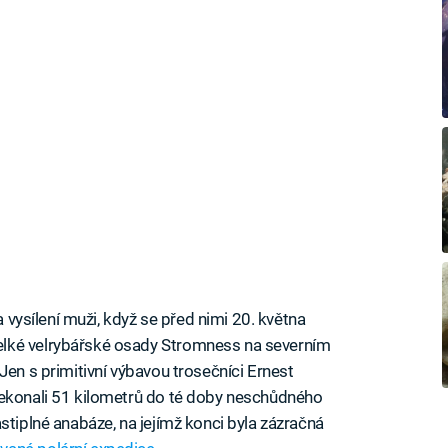
a vysílení muži, když se před nimi 20. května
lké velrybářské osady Stromness na severním
Jen s primitivní výbavou trosečníci Ernest
řekonali 51 kilometrů do té doby neschůdného
stiplné anabáze, na jejímž konci byla zázračná