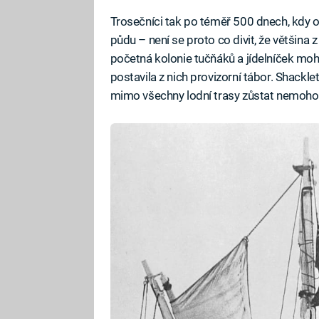
Trosečníci tak po téměř 500 dnech, kdy od
půdu – není se proto co divit, že většina z
početná kolonie tučňáků a jídelníček mohli
postavila z nich provizorní tábor. Shackl
mimo všechny lodní trasy zůstat nemoho