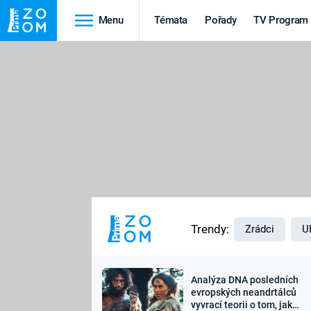
Menu
Témata
Pořady
TV Program
Cestování
Historie
HRADY A ZÁMKY
VIKINGOVÉ
HEDVÁBNÁ STEZKA
EPIDEMIE A
PANDEMIE
PŘÍRODA
STAROVĚKÝ EGYPT
Trendy:
Zrádci
U
Analýza DNA posledních
Druhá
Výročí
evropských neandrtálců
vyvrací teorii o tom, jak
světová válka