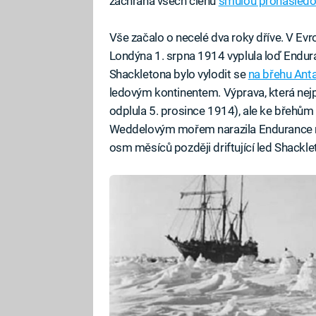
záchrana všech členů
smůlou pronásledo
Vše začalo o necelé dva roky dříve. V Evr
Londýna 1. srpna 1914 vyplula loď Endur
Shackletona bylo vylodit se
na břehu Anta
ledovým kontinentem. Výprava, která nejp
odplula 5. prosince 1914), ale ke břehům n
Weddelovým mořem narazila Endurance na 
osm měsíců později driftující led Shacklet