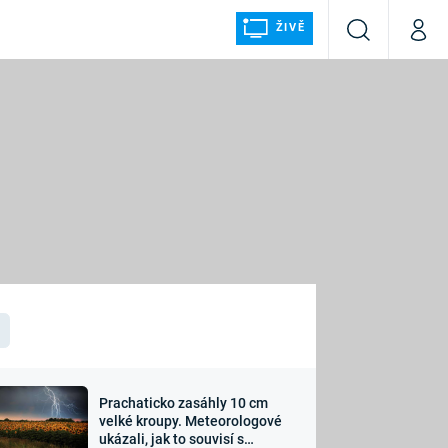
ŽIVĚ
Vyhledávání
Můj p
Prima+
ÁLKA
CNN Prima NEWS
Prima FRESH
Prima LIVING
LMY A
Prima Ženy
Prima LAJK
Prachaticko zasáhly 10 cm
osti
velké kroupy. Meteorologové
Sledujte nás
ukázali, jak to souvisí s