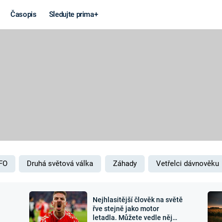
Časopis
Sledujte prima+
Věda a
Války
technika
STUDENÁ V
KORONAVIRUS
VÁLKA VE
VIETNAMU
VESMÍR
VÁLEČNÉ FI
MARS
SERIÁLY
FO
Druhá světová válka
Záhady
Vetřelci dávnověku
Nejhlasitější člověk na světě
Záhady a
Zajímav
řve stejně jako motor
letadla. Můžete vedle něj
konspirace