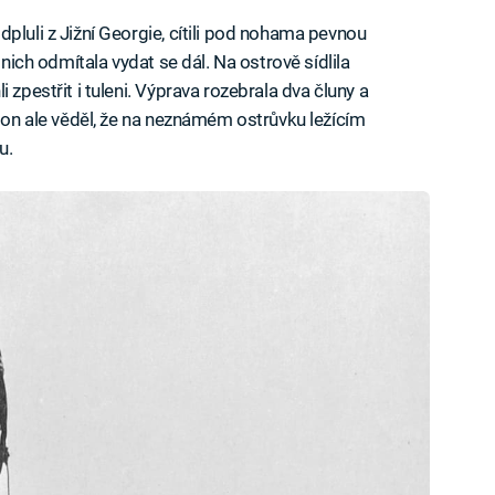
pluli z Jižní Georgie, cítili pod nohama pevnou
 nich odmítala vydat se dál. Na ostrově sídlila
 zpestřit i tuleni. Výprava rozebrala dva čluny a
eton ale věděl, že na neznámém ostrůvku ležícím
u.