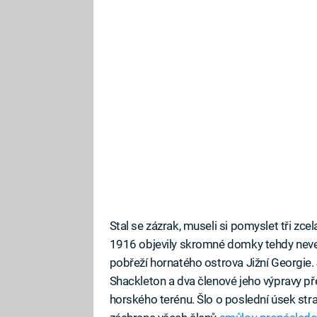
Stal se zázrak, museli si pomyslet tři zcel
1916 objevily skromné domky tehdy neve
pobřeží hornatého ostrova Jižní Georgie. 
Shackleton a dva členové jeho výpravy p
horského terénu. Šlo o poslední úsek stra