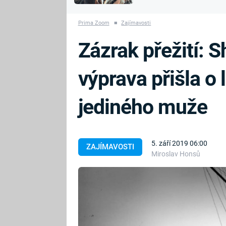
MARIE TEREZIE
vyhynuli
ADOLF HITLER
NAPOLEON
Prima Zoom
■
Zajímavosti
BONAPARTE
ATENTÁT NA
Zázrak přežití: 
REINHARDA
BRITSKÁ
HEYDRICHA
KRÁLOVSKÁ
výprava přišla o l
RODINA
PRVNÍ SVĚTOVÁ
VÁLKA
jediného muže
5. září 2019 06:00
ZAJÍMAVOSTI
Miroslav Honsů