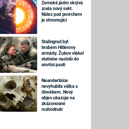
Zemské jádro skrývá
zcela nový svět.
Nález pod povrchem
je ohromující
Stalingrad byl
hrobem Hitlerovy
armády. Žukov vlákal
statisíce nacistů do
smrtící pasti
Neandertálce
nevyhubila válka s
člověkem. Nový
objev ukazuje na
zkázonosné
rozhodnutí