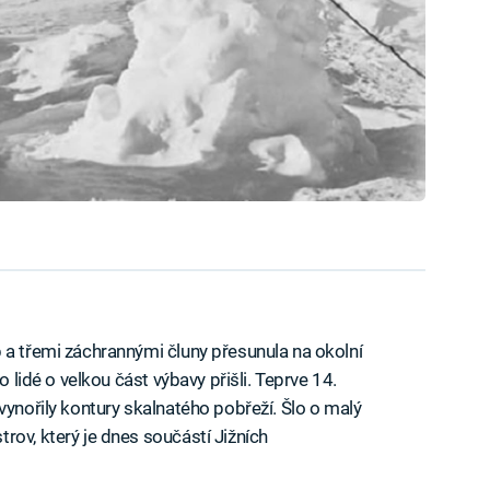
 a třemi záchrannými čluny přesunula na okolní
o lidé o velkou část výbavy přišli. Teprve 14.
vynořily kontury skalnatého pobřeží. Šlo o malý
rov, který je dnes součástí Jižních