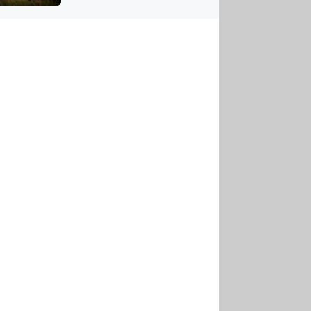
US
tornádem
RSUS
ZE A