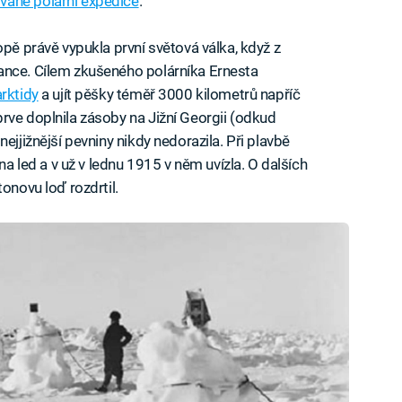
vané polární expedice
.
opě právě vypukla první světová válka, když z
ance. Cílem zkušeného polárníka Ernesta
rktidy
a ujít pěšky téměř 3000 kilometrů napříč
rve doplnila zásoby na Jižní Georgii (odkud
ejjižnější pevniny nikdy nedorazila. Při plavbě
led a v už v lednu 1915 v něm uvízla. O dalších
onovu loď rozdrtil.