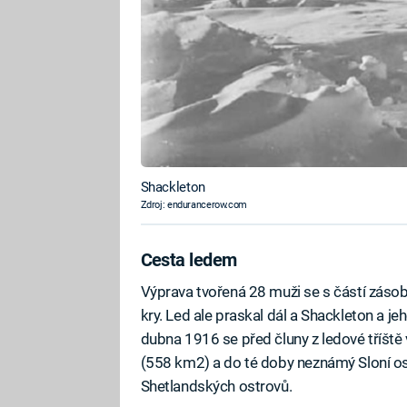
Shackleton
Zdroj: endurancerow.com
Cesta ledem
Výprava tvořená 28 muži se s částí zásob
kry. Led ale praskal dál a Shackleton a jeh
dubna 1916 se před čluny z ledové tříště 
(558 km2) a do té doby neznámý Sloní ost
Shetlandských ostrovů.