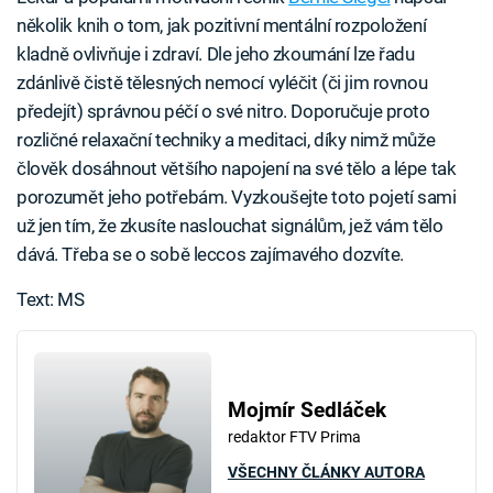
několik knih o tom, jak pozitivní mentální rozpoložení
kladně ovlivňuje i zdraví. Dle jeho zkoumání lze řadu
zdánlivě čistě tělesných nemocí vyléčit (či jim rovnou
předejít) správnou péčí o své nitro. Doporučuje proto
rozličné relaxační techniky a meditaci, díky nimž může
člověk dosáhnout většího napojení na své tělo a lépe tak
porozumět jeho potřebám. Vyzkoušejte toto pojetí sami
už jen tím, že zkusíte naslouchat signálům, jež vám tělo
dává. Třeba se o sobě leccos zajímavého dozvíte.
Text: MS
Mojmír Sedláček
redaktor FTV Prima
VŠECHNY ČLÁNKY AUTORA