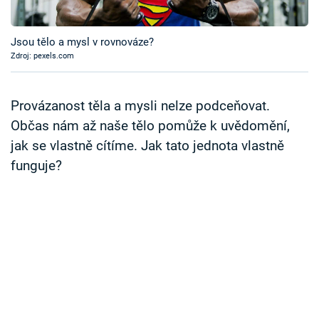
Časopis
Jsou tělo a mysl v rovnováze?
Sledujte prima+
Zdroj: pexels.com
Přihlášení
Provázanost těla a mysli nelze podceňovat.
Občas nám až naše tělo pomůže k uvědomění,
jak se vlastně cítíme. Jak tato jednota vlastně
Sledujte nás
funguje?