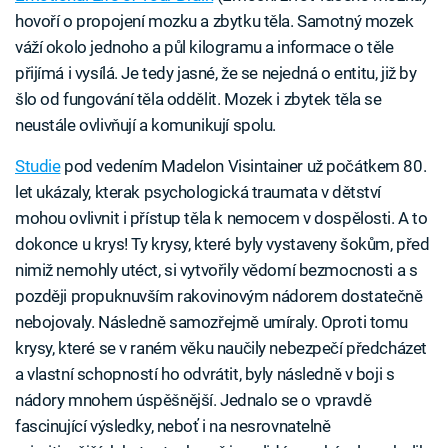
hovoří o propojení mozku a zbytku těla. Samotný mozek
váží okolo jednoho a půl kilogramu a informace o těle
přijímá i vysílá. Je tedy jasné, že se nejedná o entitu, již by
šlo od fungování těla oddělit. Mozek i zbytek těla se
neustále ovlivňují a komunikují spolu.
Studie
pod vedením Madelon Visintainer už počátkem 80.
let ukázaly, kterak psychologická traumata v dětství
mohou ovlivnit i přístup těla k nemocem v dospělosti. A to
dokonce u krys! Ty krysy, které byly vystaveny šokům, před
nimiž nemohly utéct, si vytvořily vědomí bezmocnosti a s
později propuknuvším rakovinovým nádorem dostatečně
nebojovaly. Následně samozřejmě umíraly. Oproti tomu
krysy, které se v raném věku naučily nebezpečí předcházet
a vlastní schopností ho odvrátit, byly následně v boji s
nádory mnohem úspěšnější. Jednalo se o vpravdě
fascinující výsledky, neboť i na nesrovnatelně