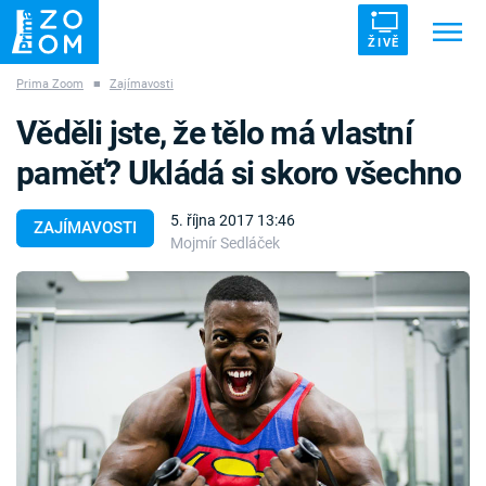
ŽIVĚ
Prima Zoom
■
Zajímavosti
Trendy:
ZRÁDCI
UFO
DRUHÁ SVĚTOVÁ VÁLKA
Věděli jste, že tělo má vlastní
ZÁHADY
VETŘELCI DÁVNOVĚKU
paměť? Ukládá si skoro všechno
5. října 2017 13:46
ZAJÍMAVOSTI
Mojmír Sedláček
Témata
Témata
Pořady
TV Program