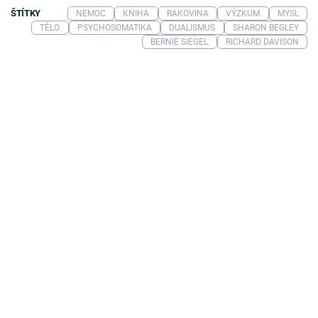
ŠTÍTKY
NEMOC
KNIHA
RAKOVINA
VÝZKUM
MYSL
TĚLO
PSYCHOSOMATIKA
DUALISMUS
SHARON BEGLEY
BERNIE SIEGEL
RICHARD DAVISON