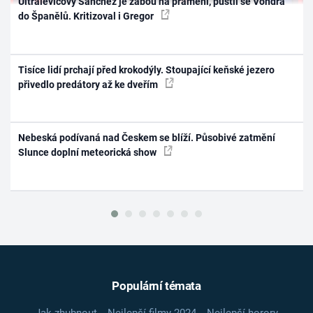
Ultralevicový Sánchez je žábou na prameni, pustil se Vondra
do Španělů. Kritizoval i Gregor
Tisíce lidí prchají před krokodýly. Stoupající keňské jezero
přivedlo predátory až ke dveřím
Nebeská podívaná nad Českem se blíží. Působivé zatmění
Slunce doplní meteorická show
Populární témata