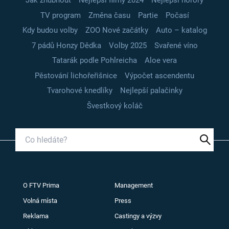
Jak zhubnout
Nejlepší filmy 2024
Nejlepší horory
TV program
Změna času
Partie
Počasí
Kdy budou volby
ZOO Nové začátky
Auto – katalog
7 pádů Honzy Dědka
Volby 2025
Svařené víno
Tatarák podle Pohlreicha
Aloe vera
Pěstování lichořeřišnice
Výpočet ascendentu
Tvarohové knedlíky
Nejlepší palačinky
Švestkový koláč
O FTV Prima
Management
Volná místa
Press
Reklama
Castingy a výzvy