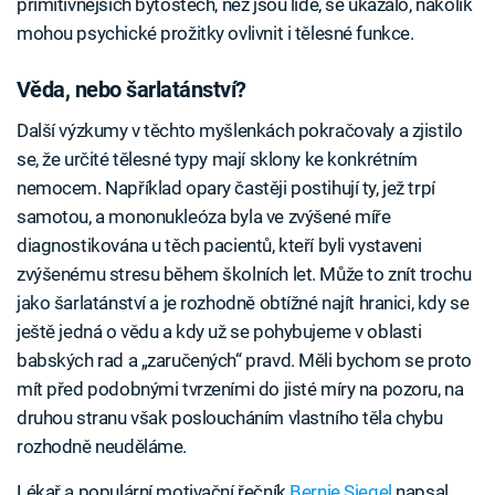
primitivnějších bytostech, než jsou lidé, se ukázalo, nakolik
mohou psychické prožitky ovlivnit i tělesné funkce.
Věda, nebo šarlatánství?
Další výzkumy v těchto myšlenkách pokračovaly a zjistilo
se, že určité tělesné typy mají sklony ke konkrétním
nemocem. Například opary častěji postihují ty, jež trpí
samotou, a mononukleóza byla ve zvýšené míře
diagnostikována u těch pacientů, kteří byli vystaveni
zvýšenému stresu během školních let. Může to znít trochu
jako šarlatánství a je rozhodně obtížné najít hranici, kdy se
ještě jedná o vědu a kdy už se pohybujeme v oblasti
babských rad a „zaručených“ pravd. Měli bychom se proto
mít před podobnými tvrzeními do jisté míry na pozoru, na
druhou stranu však posloucháním vlastního těla chybu
rozhodně neuděláme.
Lékař a populární motivační řečník
Bernie Siegel
napsal