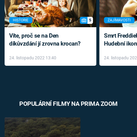
5
HISTORIE
ZAJÍMAVOSTI
Víte, proč se na Den
Smrt Freddie
díkůvzdání jí zrovna krocan?
Hudební ikon
až do konce 
24. listopadu 2022 13:40
24. listopadu 20
léky
POPULÁRNÍ FILMY NA PRIMA ZOOM