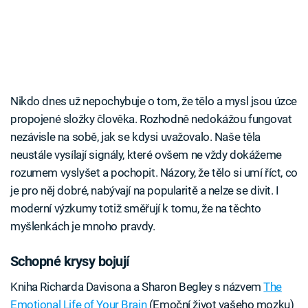
Nikdo dnes už nepochybuje o tom, že tělo a mysl jsou úzce
propojené složky člověka. Rozhodně nedokážou fungovat
nezávisle na sobě, jak se kdysi uvažovalo. Naše těla
neustále vysílají signály, které ovšem ne vždy dokážeme
rozumem vyslyšet a pochopit. Názory, že tělo si umí říct, co
je pro něj dobré, nabývají na popularitě a nelze se divit. I
moderní výzkumy totiž směřují k tomu, že na těchto
myšlenkách je mnoho pravdy.
Schopné krysy bojují
Kniha Richarda Davisona a Sharon Begley s názvem
The
Emotional Life of Your Brain
(Emoční život vašeho mozku)