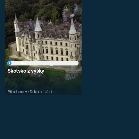
PŘEHRÁT
Skotsko z výšky
Přírodopisný / Dokumentární