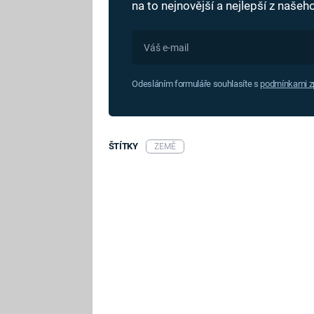
na to nejnovější a nejlepší z naše
Odesláním formuláře souhlasíte s
podmínkami zp
ŠTÍTKY
ZEMĚ