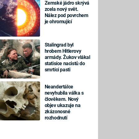
Zemské jádro skrývá
zcela nový svět.
Nález pod povrchem
je ohromující
Stalingrad byl
hrobem Hitlerovy
armády. Žukov vlákal
statisíce nacistů do
smrtící pasti
Neandertálce
nevyhubila válka s
člověkem. Nový
objev ukazuje na
zkázonosné
rozhodnutí