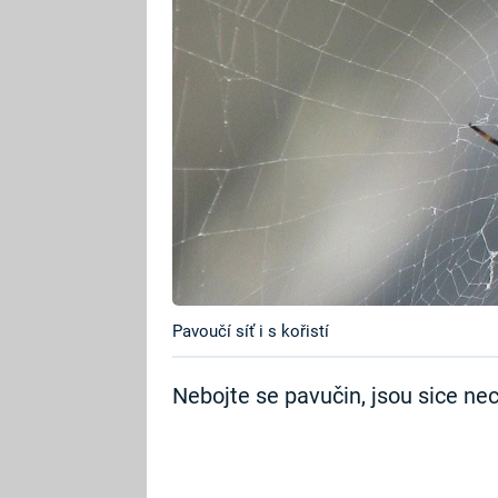
Pavoučí síť i s kořistí
Nebojte se pavučin, jsou sice ne