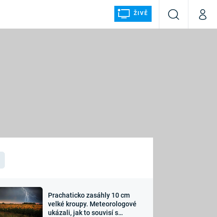
ŽIVĚ
Vyhledávání
Můj p
Prima+
ÁLKA
CNN Prima NEWS
Prima FRESH
Prima LIVING
LMY A
Prima Ženy
Prima LAJK
Prachaticko zasáhly 10 cm
osti
velké kroupy. Meteorologové
Sledujte nás
ukázali, jak to souvisí s