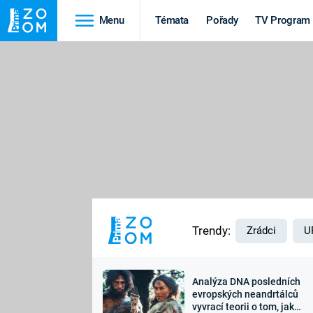
Menu
Témata
Pořady
TV Program
Cestování
Historie
HRADY A ZÁMKY
VIKINGOVÉ
HEDVÁBNÁ STEZKA
EPIDEMIE A
PANDEMIE
PŘÍRODA
STAROVĚKÝ EGYPT
Trendy:
Zrádci
U
Analýza DNA posledních
Druhá
Výročí
evropských neandrtálců
vyvrací teorii o tom, jak
světová válka