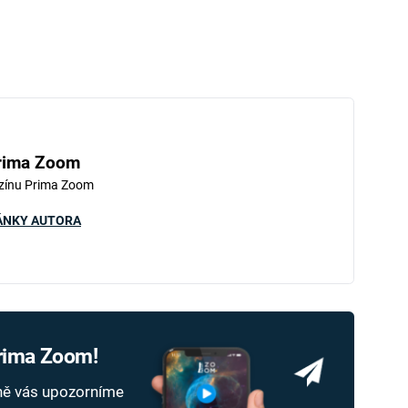
rima Zoom
zínu Prima Zoom
ÁNKY AUTORA
Prima Zoom!
dně vás upozorníme