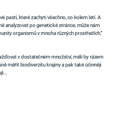
vé pasti, které zachytí všechno, co kolem letí. A
ně analyzovat po genetické stránce, může nám
nity organismů v mnoha různých prostředích,“
ažďovat v dostatečném množství, měli by rázem
ně měřit biodiverzitu krajiny a pak také účinněji
ují…