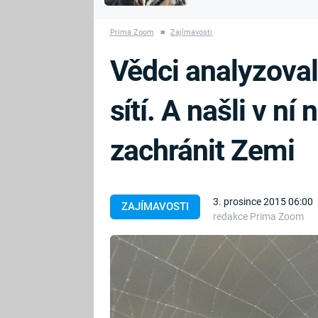
MARIE TEREZIE
vyhynuli
ADOLF HITLER
NAPOLEON
Prima Zoom
■
Zajímavosti
BONAPARTE
ATENTÁT NA
Vědci analyzova
REINHARDA
BRITSKÁ
HEYDRICHA
KRÁLOVSKÁ
sítí. A našli v n
RODINA
PRVNÍ SVĚTOVÁ
VÁLKA
zachránit Zemi
3. prosince 2015 06:00
ZAJÍMAVOSTI
redakce Prima Zoom