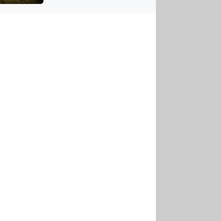
US
tornádem
RSUS
ZE A