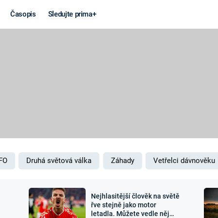
Časopis
Sledujte prima+
Věda a
Války
technika
STUDENÁ V
KORONAVIRUS
VÁLKA VE
VIETNAMU
VESMÍR
VÁLEČNÉ FI
MARS
SERIÁLY
FO
Druhá světová válka
Záhady
Vetřelci dávnověku
Nejhlasitější člověk na světě
Záhady a
Zajímav
řve stejně jako motor
letadla. Můžete vedle něj
konspirace