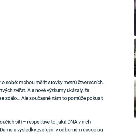
 o sobě: mohou měřit stovky metrů čtverečních,
rtvých zvířat. Ale nové výzkumy ukázaly, že
ež se zdálo… Ale současně nám to pomůže pokusit
čích sítí – respektive to, jaká DNA v nich
 Dame a výsledky zveřejnil v odborném časopisu