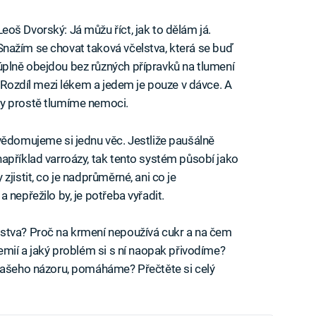
Leoš Dvorský: Já můžu říct, jak to dělám já.
Snažím se chovat taková včelstva, která se buď
úplně obejdou bez různých přípravků na tlumení
. Rozdíl mezi lékem a jedem je pouze v dávce. A
My prostě tlumíme nemoci.
vědomujeme si jednu věc. Jestliže paušálně
apříklad varroázy, tak tento systém působí jako
jistit, co je nadprůměrné, ani co je
 nepřežilo by, je potřeba vyřadit.
stva? Proč na krmení nepoužívá cukr a na čem
emií a jaký problém si s ní naopak přivodíme?
 našeho názoru, pomáháme? Přečtěte si celý