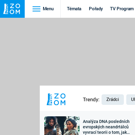
Menu
Témata
Pořady
TV Program
Cestování
Historie
HRADY A ZÁMKY
VIKINGOVÉ
HEDVÁBNÁ STEZKA
EPIDEMIE A
PANDEMIE
PŘÍRODA
STAROVĚKÝ EGYPT
Trendy:
Zrádci
U
Analýza DNA posledních
Druhá
Výročí
evropských neandrtálců
vyvrací teorii o tom, jak
světová válka