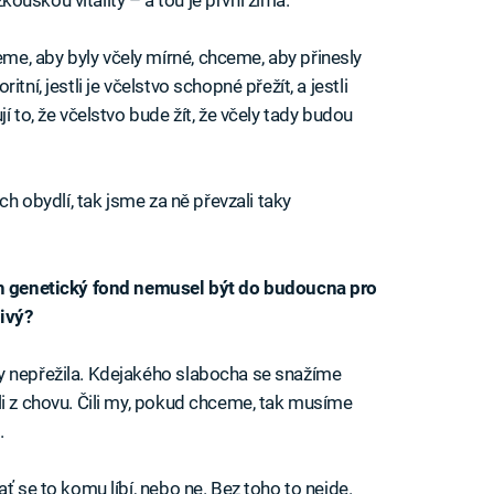
e, aby byly včely mírné, chceme, aby přinesly
tní, jestli je včelstvo schopné přežít, a jestli
í to, že včelstvo bude žít, že včely tady budou
ch obydlí, tak jsme za ně převzali taky
ich genetický fond nemusel být do budoucna pro
nivý?
y nepřežila. Kdejakého slabocha se snažíme
li z chovu. Čili my, pokud chceme, tak musíme
.
ť se to komu líbí, nebo ne. Bez toho to nejde.