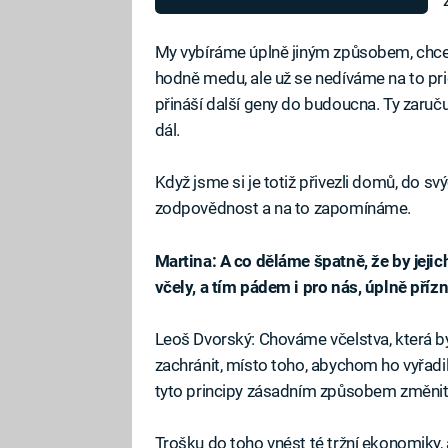
My vybíráme úplně jiným způsobem, chcem
hodně medu, ale už se nedíváme na to priori
přináší další geny do budoucna. Ty zaručuj
dál.
Když jsme si je totiž přivezli domů, do svý
zodpovědnost a na to zapomínáme.
Martina: A co děláme špatně, že by jej
včely, a tím pádem i pro nás, úplně příz
Leoš Dvorský: Chováme včelstva, která b
zachránit, místo toho, abychom ho vyřadi
tyto principy zásadním způsobem změnit
Trošku do toho vnést té tržní ekonomiky, a