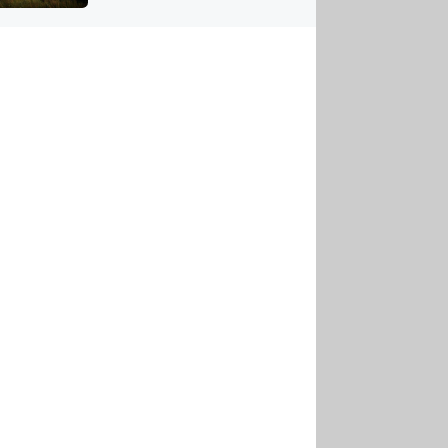
US
tornádem
RSUS
ZE A