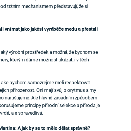
é pod tržním mechanismem představují, že si
li vnímat jako jakési vyráběče medu a přestali
jaký výrobní prostředek a možná, že bychom se
rtnery, kterým dáme možnost ukázat, i v těch
Také bychom samozřejmě měli respektovat
jejich přirozenost. Oni mají svůj biorytmus a my
ho narušujeme. Ale hlavně zásadním způsobem
porušujeme principy přírodní selekce a příroda je
tvrdá, ale spravedlivá.
Martina: A jak by se to mělo dělat správně?