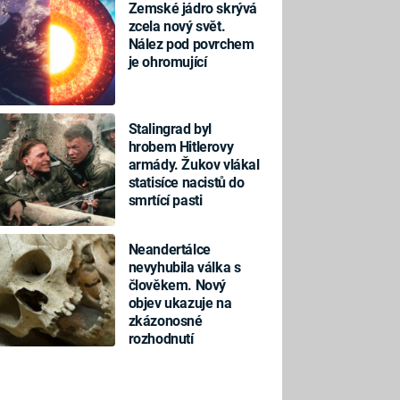
Zemské jádro skrývá
zcela nový svět.
Nález pod povrchem
je ohromující
Stalingrad byl
hrobem Hitlerovy
armády. Žukov vlákal
statisíce nacistů do
smrtící pasti
Neandertálce
nevyhubila válka s
člověkem. Nový
objev ukazuje na
zkázonosné
rozhodnutí