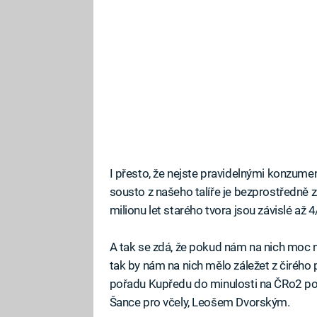
I přesto, že nejste pravidelnými konzument
sousto z našeho talíře je bezprostředně z
milionu let starého tvora jsou závislé až 4
A tak se zdá, že pokud nám na nich moc ne
tak by nám na nich mělo záležet z čirého
pořadu Kupředu do minulosti na ČRo2 pov
Šance pro včely, Leošem Dvorským.