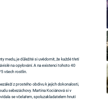
y medu, je důležité si uvědomit, že každé třetí
ávislé na opylování. A na existenci tohoto 40
/5 všech rostlin.
záleží z prostého obdivu k jejich dokonalosti,
 pudu sebezáchovy. Martina Kociánová si v
ídala se včelařem, spoluzakladatelem hnutí