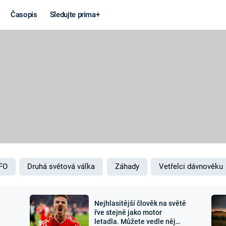
Časopis
Sledujte prima+
Věda a
Války
technika
STUDENÁ V
KORONAVIRUS
VÁLKA VE
VIETNAMU
VESMÍR
VÁLEČNÉ FI
MARS
SERIÁLY
FO
Druhá světová válka
Záhady
Vetřelci dávnověku
Nejhlasitější člověk na světě
Záhady a
Zajímav
řve stejně jako motor
letadla. Můžete vedle něj
konspirace