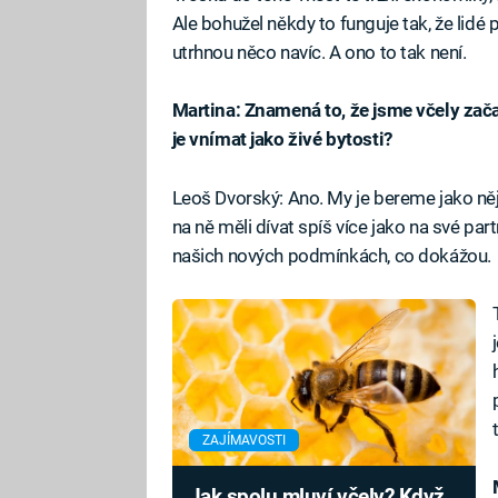
Ale bohužel někdy to funguje tak, že lid
utrhnou něco navíc. A ono to tak není.
Martina: Znamená to, že jsme včely zača
je vnímat jako živé bytosti?
Leoš Dvorský: Ano. My je bereme jako ně
na ně měli dívat spíš více jako na své pa
našich nových podmínkách, co dokážou.
ZAJÍMAVOSTI
Jak spolu mluví včely? Když