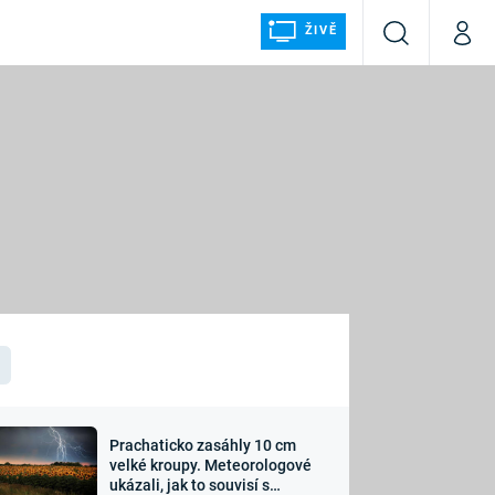
ŽIVĚ
Vyhledávání
Můj p
Prima+
ÁLKA
CNN Prima NEWS
Prima FRESH
Prima LIVING
LMY A
Prima Ženy
Prima LAJK
Prachaticko zasáhly 10 cm
osti
velké kroupy. Meteorologové
Sledujte nás
ukázali, jak to souvisí s