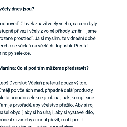
 včely dnes jsou?
odpověď. Člověk zbavil včely všeho, na čem byly
upně přivezli včely z volné přírody, změnili jsme
řirozené prostředí. Já si myslím, že v dnešní době
erého se včelaři na včelách dopustili. Přestali
rincipy selekce.
Martina: Co si pod tím můžeme představit?
Leoš Dvorský: Včelaři preferují pouze výkon.
Chtějí po včelách med, případně další produkty,
ale ta přírodní selekce probíhá jinak, komplexně.
Tam je prvořadé, aby včelstvo přežilo. Aby si roj
našel obydlí, aby si ho uhájil, aby si vystavěl dílo,
přinesl si zásoby a mohl přežít, mohl projít
zkouškou vitality – a tou je první zima.