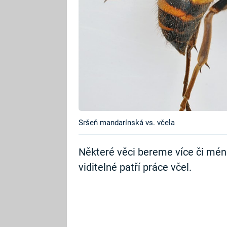
Sršeň mandarínská vs. včela
Některé věci bereme více či mé
viditelné patří práce včel.