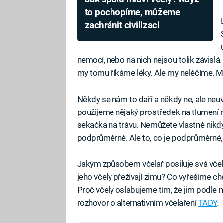
to pochopíme, můžeme
zachránit civilizaci
nemocí, nebo na nich nejsou tolik závislá
my tomu říkáme léky. Ale my neléčíme. 
Někdy se nám to daří a někdy ne, ale neu
použijeme nějaký prostředek na tlumení n
sekačka na trávu. Nemůžete vlastně nikdy z
podprůměrné. Ale to, co je podprůměrné, a
Jakým způsobem včelař posiluje svá včel
jeho včely přežívají zimu? Co vyřešíme ch
Proč včely oslabujeme tím, že jim podle
rozhovor o alternativním včelaření
TADY
.