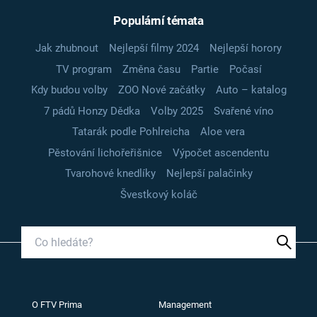
Populární témata
Jak zhubnout
Nejlepší filmy 2024
Nejlepší horory
TV program
Změna času
Partie
Počasí
Kdy budou volby
ZOO Nové začátky
Auto – katalog
7 pádů Honzy Dědka
Volby 2025
Svařené víno
Tatarák podle Pohlreicha
Aloe vera
Pěstování lichořeřišnice
Výpočet ascendentu
Tvarohové knedlíky
Nejlepší palačinky
Švestkový koláč
O FTV Prima
Management