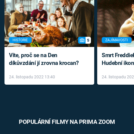
5
HISTORIE
ZAJÍMAVOSTI
Víte, proč se na Den
Smrt Freddie
díkůvzdání jí zrovna krocan?
Hudební ikon
až do konce 
24. listopadu 2022 13:40
24. listopadu 20
léky
POPULÁRNÍ FILMY NA PRIMA ZOOM