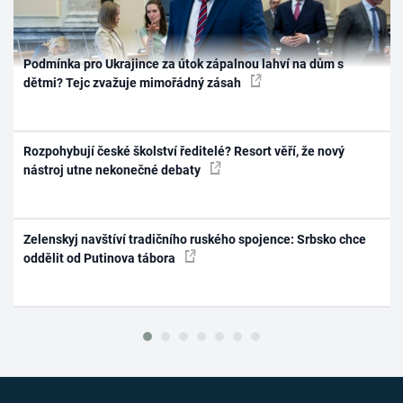
Podmínka pro Ukrajince za útok zápalnou lahví na dům s
dětmi? Tejc zvažuje mimořádný zásah
Rozpohybují české školství ředitelé? Resort věří, že nový
nástroj utne nekonečné debaty
Zelenskyj navštíví tradičního ruského spojence: Srbsko chce
oddělit od Putinova tábora