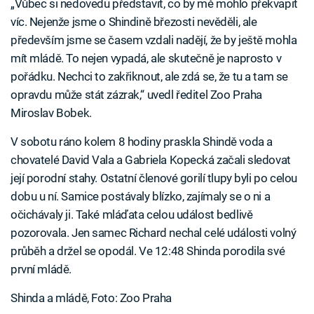
„Vůbec si nedovedu představit, co by mě mohlo překvapit
víc. Nejenže jsme o Shindině březosti nevěděli, ale
především jsme se časem vzdali nadějí, že by ještě mohla
mít mládě. To nejen vypadá, ale skutečně je naprosto v
pořádku. Nechci to zakřiknout, ale zdá se, že tu a tam se
opravdu může stát zázrak,“ uvedl ředitel Zoo Praha
Miroslav Bobek.
V sobotu ráno kolem 8 hodiny praskla Shindě voda a
chovatelé David Vala a Gabriela Kopecká začali sledovat
její porodní stahy. Ostatní členové gorilí tlupy byli po celou
dobu u ní. Samice postávaly blízko, zajímaly se o ni a
očichávaly ji. Také mláďata celou událost bedlivě
pozorovala. Jen samec Richard nechal celé události volný
průběh a držel se opodál. Ve 12:48 Shinda porodila své
první mládě.
Shinda a mládě, Foto: Zoo Praha