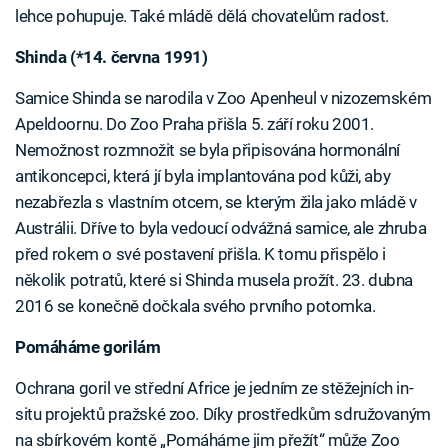
lehce pohupuje. Také mládě dělá chovatelům radost.
Shinda (*14. června 1991)
Samice Shinda se narodila v Zoo Apenheul v nizozemském
Apeldoornu. Do Zoo Praha přišla 5. září roku 2001.
Nemožnost rozmnožit se byla připisována hormonální
antikoncepci, která jí byla implantována pod kůži, aby
nezabřezla s vlastním otcem, se kterým žila jako mládě v
Austrálii. Dříve to byla vedoucí odvážná samice, ale zhruba
před rokem o své postavení přišla. K tomu přispělo i
několik potratů, které si Shinda musela prožít. 23. dubna
2016 se konečně dočkala svého prvního potomka.
Pomáháme gorilám
Ochrana goril ve střední Africe je jedním ze stěžejních in-
situ projektů pražské zoo. Díky prostředkům sdružovaným
na sbírkovém kontě „Pomáháme jim přežít“ může Zoo