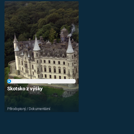
PŘEHRÁT
Skotsko z výšky
Přírodopisný / Dokumentární