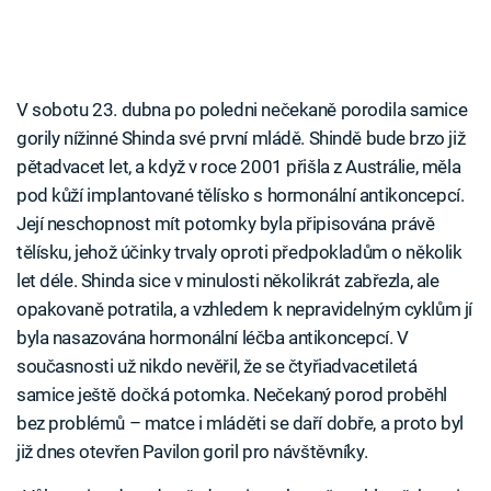
V sobotu 23. dubna po poledni nečekaně porodila samice
gorily nížinné Shinda své první mládě. Shindě bude brzo již
pětadvacet let, a když v roce 2001 přišla z Austrálie, měla
pod kůží implantované tělísko s hormonální antikoncepcí.
Její neschopnost mít potomky byla připisována právě
tělísku, jehož účinky trvaly oproti předpokladům o několik
let déle. Shinda sice v minulosti několikrát zabřezla, ale
opakovaně potratila, a vzhledem k nepravidelným cyklům jí
byla nasazována hormonální léčba antikoncepcí. V
současnosti už nikdo nevěřil, že se čtyřiadvacetiletá
samice ještě dočká potomka. Nečekaný porod proběhl
bez problémů – matce i mláděti se daří dobře, a proto byl
již dnes otevřen Pavilon goril pro návštěvníky.