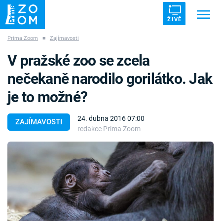
ŽIVĚ
Prima Zoom
■
Zajímavosti
Trendy:
ZRÁDCI
UFO
DRUHÁ SVĚTOVÁ VÁLKA
V pražské zoo se zcela
ZÁHADY
VETŘELCI DÁVNOVĚKU
nečekaně narodilo gorilátko. Jak
je to možné?
24. dubna 2016 07:00
ZAJÍMAVOSTI
redakce Prima Zoom
Témata
Témata
Pořady
TV Program