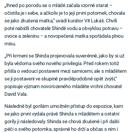
„Ihned po porodu se o mládě začala vzorně starat –
očistila je i sebe, a ačkoliv je to její první potomek, chovala
se jako zkušená matka,“ uvádí kurátor Vít Lukáš. Chvíli
poté nabídli chovatelé Shindě vodu a obvyklou potravu –
ovoce a zeleninu – a novopečená matka spořádala plnou
mísu.
„Při krmení se Shinda projevovala suverénně, jako by si už
byla vědoma svého nového privilegia. Před rokem totiž
přišla o vedoucí postavení mezi samicemi, ale s mládětem
se jí postavení ve skupině pravděpodobně opět zvýší,“
popisuje význam novorozeného mláděte vrchní chovatel
David Vala.
Následně byl gorilám umožněn přístup do expozice, kam
se jako první vydala právě Shinda s mládětem a ostatní
gorily ji následovaly. Shinda se chová zkušeně i při další
péči o svého potomka, správně ho drží a občas s ním i