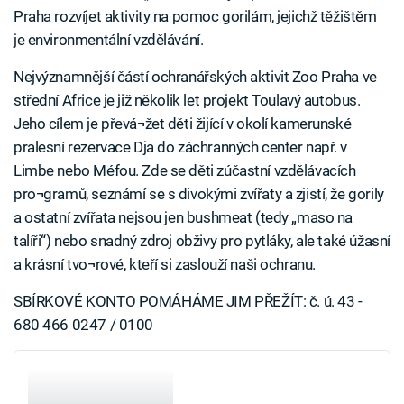
Praha rozvíjet aktivity na pomoc gorilám, jejichž těžištěm
je environmentální vzdělávání.
Nejvýznamnější částí ochranářských aktivit Zoo Praha ve
střední Africe je již několik let projekt Toulavý autobus.
Jeho cílem je převá¬žet děti žijící v okolí kamerunské
pralesní rezervace Dja do záchranných center např. v
Limbe nebo Méfou. Zde se děti zúčastní vzdělávacích
pro¬gramů, seznámí se s divokými zvířaty a zjistí, že gorily
a ostatní zvířata nejsou jen bushmeat (tedy „maso na
talíři“) nebo snadný zdroj obživy pro pytláky, ale také úžasní
a krásní tvo¬rové, kteří si zaslouží naši ochranu.
SBÍRKOVÉ KONTO POMÁHÁME JIM PŘEŽÍT: č. ú. 43 -
680 466 0247 / 0100