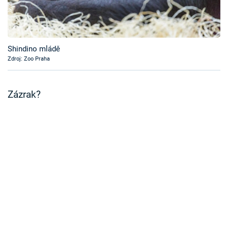
Časopis
Sledujte prima+
Shindino mládě
Zdroj: Zoo Praha
Přihlášení
Zázrak?
Sledujte nás