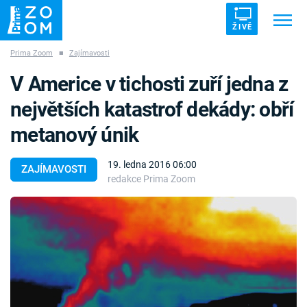
ŽIVĚ
Prima Zoom
■
Zajímavosti
Trendy:
ZRÁDCI
UFO
DRUHÁ SVĚTOVÁ VÁLKA
V Americe v tichosti zuří jedna z
ZÁHADY
VETŘELCI DÁVNOVĚKU
největších katastrof dekády: obří
metanový únik
19. ledna 2016 06:00
ZAJÍMAVOSTI
redakce Prima Zoom
Témata
Témata
Pořady
TV Program