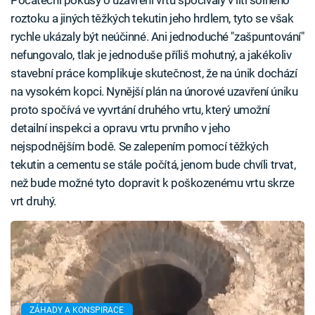
Počáteční pokusy o uzavření vrtu spočívaly v lití solného
roztoku a jiných těžkých tekutin jeho hrdlem, tyto se však
rychle ukázaly být neúčinné. Ani jednoduché "zašpuntování"
nefungovalo, tlak je jednoduše příliš mohutný, a jakékoliv
stavební práce komplikuje skutečnost, že na únik dochází
na vysokém kopci. Nynější plán na únorové uzavření úniku
proto spočívá ve vyvrtání druhého vrtu, který umožní
detailní inspekci a opravu vrtu prvního v jeho
nejspodnějším bodě. Se zalepením pomocí těžkých
tekutin a cementu se stále počítá, jenom bude chvíli trvat,
než bude možné tyto dopravit k poškozenému vrtu skrze
vrt druhý.
ZÁHADY A KONSPIRACE