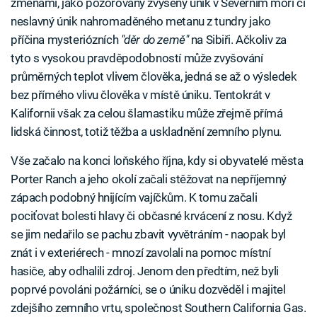
změnami, jako pozorovaný zvýšený únik v Severním moři či
neslavný únik nahromaděného metanu z tundry jako
příčina mysteriózních
"děr do země"
na Sibiři. Ačkoliv za
tyto s vysokou pravděpodobností může zvyšování
průměrných teplot vlivem člověka, jedná se až o výsledek
bez přímého vlivu člověka v místě úniku. Tentokrát v
Kalifornii však za celou šlamastiku může zřejmě přímá
lidská činnost, totiž těžba a uskladnění zemního plynu.
Vše začalo na konci loňského října, kdy si obyvatelé města
Porter Ranch a jeho okolí začali stěžovat na nepříjemný
zápach podobný hnijícím vajíčkům. K tomu začali
pociťovat bolesti hlavy či občasné krvácení z nosu. Když
se jim nedařilo se pachu zbavit vyvětráním - naopak byl
znát i v exteriérech - mnozí zavolali na pomoc místní
hasiče, aby odhalili zdroj. Jenom den předtím, než byli
poprvé povoláni požárníci, se o úniku dozvěděl i majitel
zdejšího zemního vrtu, společnost Southern California Gas.