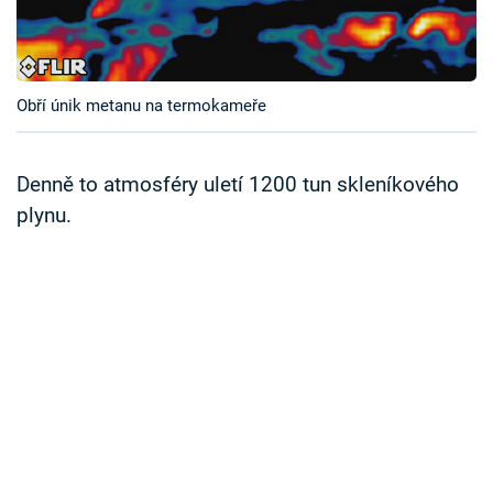
Časopis
Sledujte prima+
Obří únik metanu na termokameře
Přihlášení
Denně to atmosféry uletí 1200 tun skleníkového
plynu.
Sledujte nás