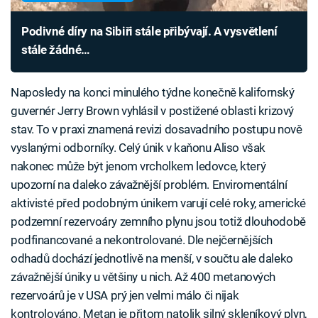
Podivné díry na Sibiři stále přibývají. A vysvětlení
stále žádné…
Naposledy na konci minulého týdne konečně kalifornský
guvernér Jerry Brown vyhlásil v postižené oblasti krizový
stav. To v praxi znamená revizi dosavadního postupu nově
vyslanými odborníky. Celý únik v kaňonu Aliso však
nakonec může být jenom vrcholkem ledovce, který
upozorní na daleko závažnější problém. Enviromentální
aktivisté před podobným únikem varují celé roky, americké
podzemní rezervoáry zemního plynu jsou totiž dlouhodobě
podfinancované a nekontrolované. Dle nejčernějších
odhadů dochází jednotlivě na menší, v součtu ale daleko
závažnější úniky u většiny u nich. Až 400 metanových
rezervoárů je v USA prý jen velmi málo či nijak
kontrolováno. Metan je přitom natolik silný skleníkový plyn,