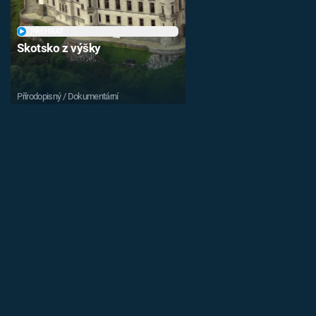
PŘEHRÁT
Skotsko z výšky
Přírodopisný / Dokumentární