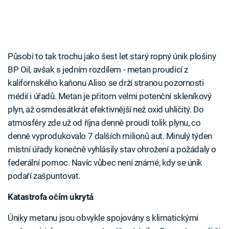
Působí to tak trochu jako šest let starý ropný únik plošiny
BP Oil, avšak s jedním rozdílem - metan proudící z
kalifornského kaňonu Aliso se drží stranou pozornosti
médií i úřadů. Metan je přitom velmi potenční skleníkový
plyn, až osmdesátkrát efektivnější než oxid uhličitý. Do
atmosféry zde už od října denně proudí tolik plynu, co
denně vyprodukovalo 7 dalších milionů aut. Minulý týden
místní úřady konečně vyhlásily stav ohrožení a požádaly o
federální pomoc. Navíc vůbec není známé, kdy se únik
podaří zašpuntovat.
Katastrofa očím ukrytá
Úniky metanu jsou obvykle spojovány s klimatickými