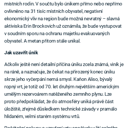
místních rodin. V součtu bylo únikem přímo nebo nepřímo
ovlivněno na 31 tisíc místních obyvatel, negativní
ekonomický vliv na region bude možná nevratný – slavná
aktiviska Erin Brockovich už oznámila, že bude vystupovat
v soudním sporu na ochranu majetku evakuovaných
obyvatel. A metan přitom stále unikal.
Jak uzavřít únik
Ačkoliv ještě není detailní příčina úniku zcela známá, viník je
na ráně, a naznačuje, že čekat na přirozený konec úniku
skrze jeho vyčerpání nemá smysl. Kaňon Aliso, bývalý
ropný vrt, je totiž od 70. let druhým největším americkým
umělým rezervoárem natěženého zemního plynu. Lze
proto předpokládat, že do atmosféry uniká právě část
úložiště, zřejmě důsledkem technické závady v pramálo
hlídaném, velmi starém systému vrtů.