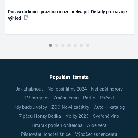
Počasí do konce prázdnin může překvapit. Detaily prozrazuje
výhled
Populární témata
Jak zhubnout
Nejlepší filmy 2024
Nejlepší horory
TV program
Změna času
Partie
Počasí
Kdy budou volby
ZOO Nové začátky
Auto – katalog
7 pádů Honzy Dědka
Volby 2025
Svařené víno
Tatarák podle Pohlreicha
Aloe vera
Pěstování lichořeřišnice
Výpočet ascendentu