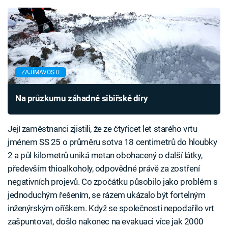
ZAJÍMAVOSTI
Na průzkumu záhadné sibiřské díry
Její zaměstnanci zjistili, že ze čtyřicet let starého vrtu
jménem SS 25 o průměru sotva 18 centimetrů do hloubky
2 a půl kilometrů uniká metan obohacený o další látky,
především thioalkoholy, odpovědné právě za zostření
negativních projevů. Co zpočátku působilo jako problém s
jednoduchým řešením, se rázem ukázalo být fortelným
inženýrským oříškem. Když se společnosti nepodařilo vrt
zašpuntovat, došlo nakonec na evakuaci více jak 2000