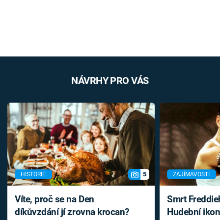
NÁVRHY PRO VÁS
5
HISTORIE
ZAJÍMAVOSTI
Víte, proč se na Den
Smrt Freddie
díkůvzdání jí zrovna krocan?
Hudební ikon