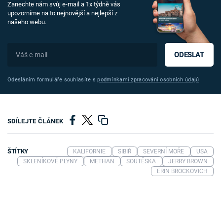
Zanechte nám svůj e-mail a 1x týdně vás
upozorníme na to nejnovější a nejlepší z
našeho webu.
ODESLAT
Odesláním formuláře souhlasíte s
podmínkami zpracování osobních údajů
SDÍLEJTE ČLÁNEK
ŠTÍTKY
KALIFORNIE
SIBIŘ
SEVERNÍ MOŘE
USA
SKLENÍKOVÉ PLYNY
METHAN
SOUTĚSKA
JERRY BROWN
ERIN BROCKOVICH