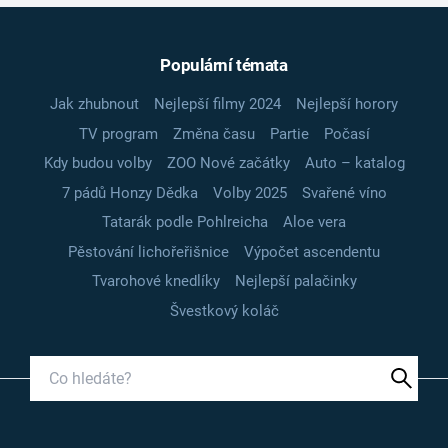
Populární témata
Jak zhubnout
Nejlepší filmy 2024
Nejlepší horory
TV program
Změna času
Partie
Počasí
Kdy budou volby
ZOO Nové začátky
Auto – katalog
7 pádů Honzy Dědka
Volby 2025
Svařené víno
Tatarák podle Pohlreicha
Aloe vera
Pěstování lichořeřišnice
Výpočet ascendentu
Tvarohové knedlíky
Nejlepší palačinky
Švestkový koláč