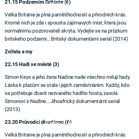
21.15 Podzemím Británie (6)
Failed to fetch
Velká Británie je plná pamětihodností a přírodních krás.
Kromě nich je zde i spousta zajímavých míst, která jsou
normálnímu pozorovateli skryta. Vydejte se na průzkum
britského podzemí… Britský dokumentární seriál (2014)
Zvířata a my
22.15 Hadi ve městě (3)
Simon Keys a jeho žena Nadine nade všechno milují hady.
Láska k plazům se stala i jejich zaměstnáním. Každý, kdo
se potřebuje zbavit nezvaného hadího hosta, zavolá
Simonovi s Nadine… Jihoafrický dokumentární seriál
(2013)
23.20 Průvodci divočinou (6)
Failed to fetch
Velká Británie je plná pamětihodností a přírodních krás.