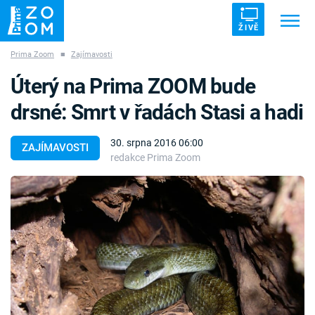
ŽIVĚ
Prima Zoom
■
Zajímavosti
Trendy:
ZRÁDCI
UFO
DRUHÁ SVĚTOVÁ VÁLKA
Úterý na Prima ZOOM bude
ZÁHADY
VETŘELCI DÁVNOVĚKU
drsné: Smrt v řadách Stasi a hadi
30. srpna 2016 06:00
ZAJÍMAVOSTI
redakce Prima Zoom
Témata
Témata
Pořady
TV Program