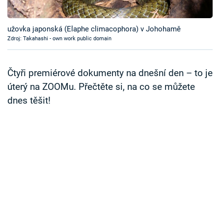
Časopis
užovka japonská (Elaphe climacophora) v Johohamě
Sledujte prima+
Zdroj: Takahashi - own work public domain
Přihlášení
Čtyři premiérové dokumenty na dnešní den – to je
úterý na ZOOMu. Přečtěte si, na co se můžete
dnes těšit!
Sledujte nás