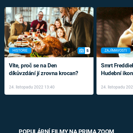
5
HISTORIE
ZAJÍMAVOSTI
Víte, proč se na Den
Smrt Freddie
díkůvzdání jí zrovna krocan?
Hudební ikon
až do konce 
24. listopadu 2022 13:40
24. listopadu 20
léky
POPULÁRNÍ FILMY NA PRIMA ZOOM