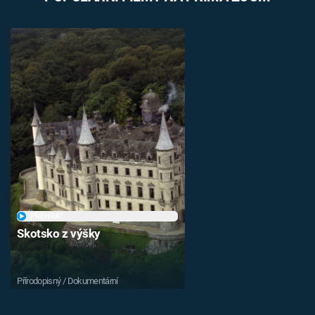
PŘEHRÁT
Skotsko z výšky
Přírodopisný / Dokumentární