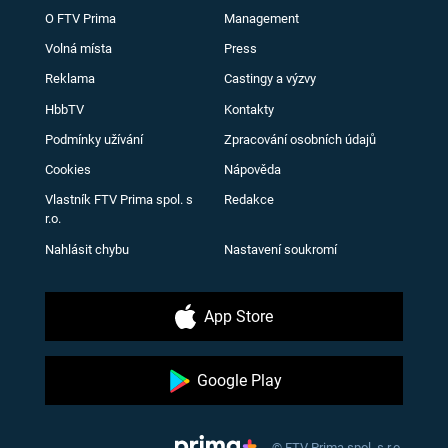
O FTV Prima
Management
Volná místa
Press
Reklama
Castingy a výzvy
HbbTV
Kontakty
Podmínky užívání
Zpracování osobních údajů
Cookies
Nápověda
Vlastník FTV Prima spol. s
Redakce
r.o.
Nahlásit chybu
Nastavení soukromí
App Store
Google Play
© FTV Prima spol. s r.o.