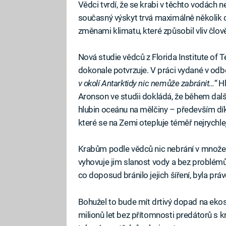
Vědci tvrdí, že se krabi v těchto vodách n
současný výskyt trvá maximálně několik d
změnami klimatu, které způsobil vliv člov
Nová studie vědců z Florida Institute of 
dokonale potvrzuje. V práci vydané v od
v okolí Antarktidy nic nemůže zabránit…“
Hl
Aronson ve studii dokládá, že během dalš
hlubin oceánu na mělčiny – především dík
které se na Zemi otepluje téměř nejrychlej
Krabům podle vědců nic nebrání v množení
vyhovuje jim slanost vody a bez problémů 
co doposud bránilo jejich šíření, byla prá
Bohužel to bude mít drtivý dopad na ekosy
milionů let bez přítomnosti predátorů s kr