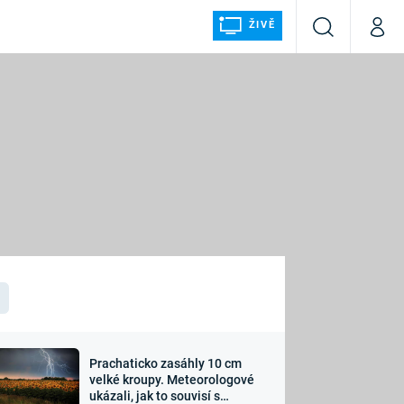
ŽIVĚ
Vyhledávání
Můj p
Prima+
ÁLKA
CNN Prima NEWS
Prima FRESH
Prima LIVING
LMY A
Prima Ženy
Prima LAJK
Prachaticko zasáhly 10 cm
osti
velké kroupy. Meteorologové
Sledujte nás
ukázali, jak to souvisí s