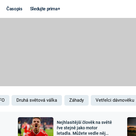
Časopis
Sledujte prima+
Věda a
Války
technika
STUDENÁ V
KORONAVIRUS
VÁLKA VE
VIETNAMU
VESMÍR
VÁLEČNÉ FI
MARS
SERIÁLY
FO
Druhá světová válka
Záhady
Vetřelci dávnověku
Nejhlasitější člověk na světě
Záhady a
Zajímav
řve stejně jako motor
letadla. Můžete vedle něj
konspirace