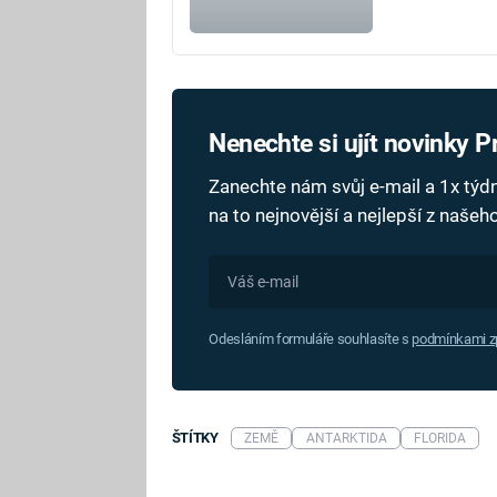
Nenechte si ujít novinky 
Zanechte nám svůj e-mail a 1x tý
na to nejnovější a nejlepší z naše
Odesláním formuláře souhlasíte s
podmínkami zp
ŠTÍTKY
ZEMĚ
ANTARKTIDA
FLORIDA