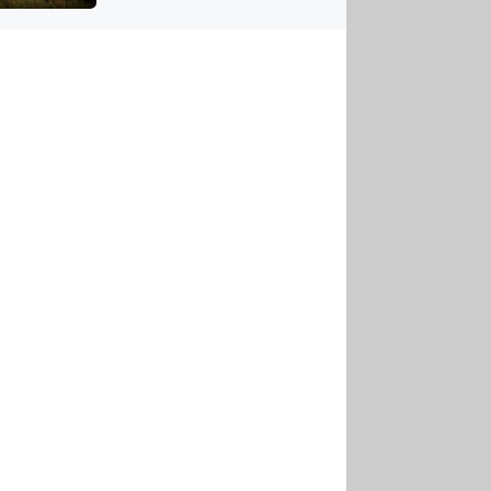
US
tornádem
RSUS
ZE A