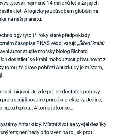
evyskytovali nejméně 14 milionů let a že jejich
esítek let. A logicky je způsobem globálními
ěka na naši planetu.
Technology tyto tři roky staré předpoklady
borném časopise PNAS vědci varují:
„Šíření krabů
avní autor studie mořský biolog Richard
ích desetiletí se krabi mohou začít přesunovat z
y tomu, že právě pobřeží Antarktidy je místem,
i.
 ani migraci. Je zde pro ně dostatek potravy,
překračují libovolné přírodní překážky. Jediné,
vě nízká teplota. A tomu je konec…
stémy Antarktidy. Místní život se vyvíjel desítky
unýřem; není tedy připraven na to, jak proti