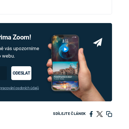
Prima Zoom!
dně vás upozorníme
ho webu.
ODESLAT
racování osobních údajů
SDÍLEJTE ČLÁNEK