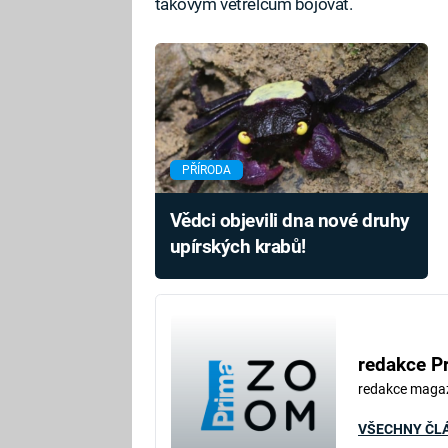
takovým vetřelcům bojovat.
PŘÍRODA
Vědci objevili dna nové druhy
upírských krabů!
redakce P
redakce maga
VŠECHNY ČL