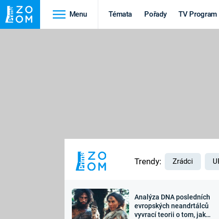
Menu
Témata
Pořady
TV Program
Cestování
Historie
HRADY A ZÁMKY
VIKINGOVÉ
HEDVÁBNÁ STEZKA
EPIDEMIE A
PANDEMIE
PŘÍRODA
STAROVĚKÝ EGYPT
Trendy:
Zrádci
U
Analýza DNA posledních
Druhá
Výročí
evropských neandrtálců
vyvrací teorii o tom, jak
světová válka