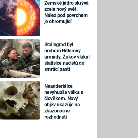
Zemské jádro skrývá
zcela nový svět.
Nález pod povrchem
je ohromující
Stalingrad byl
hrobem Hitlerovy
armády. Žukov vlákal
statisíce nacistů do
smrtící pasti
Neandertálce
nevyhubila válka s
člověkem. Nový
objev ukazuje na
zkázonosné
rozhodnutí