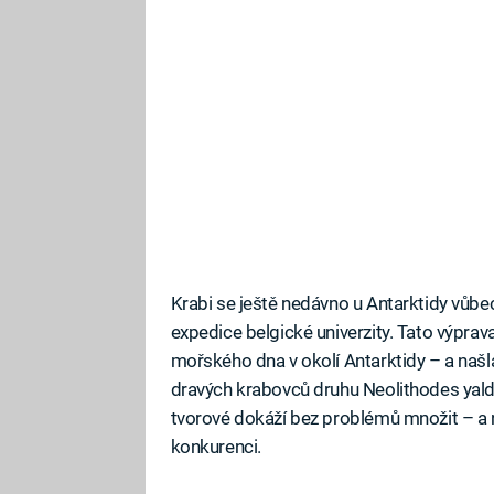
Krabi se ještě nedávno u Antarktidy vůbec
expedice belgické univerzity. Tato výprav
mořského dna v okolí Antarktidy – a naš
dravých krabovců druhu Neolithodes yaldw
tvorové dokáží bez problémů množit – a n
konkurenci.