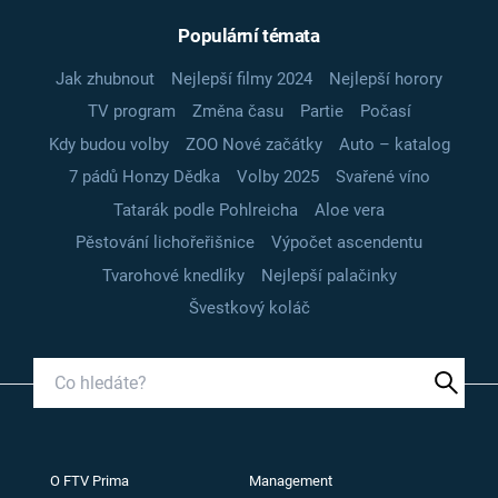
Populární témata
Jak zhubnout
Nejlepší filmy 2024
Nejlepší horory
TV program
Změna času
Partie
Počasí
Kdy budou volby
ZOO Nové začátky
Auto – katalog
7 pádů Honzy Dědka
Volby 2025
Svařené víno
Tatarák podle Pohlreicha
Aloe vera
Pěstování lichořeřišnice
Výpočet ascendentu
Tvarohové knedlíky
Nejlepší palačinky
Švestkový koláč
O FTV Prima
Management