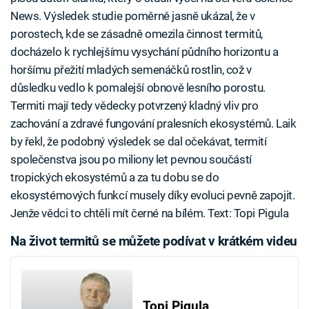
News. Výsledek studie poměrně jasně ukázal, že v
porostech, kde se zásadně omezila činnost termitů,
docházelo k rychlejšímu vysychání půdního horizontu a
horšímu přežití mladých semenáčků rostlin, což v
důsledku vedlo k pomalejší obnově lesního porostu.
Termiti mají tedy vědecky potvrzený kladný vliv pro
zachování a zdravé fungování pralesních ekosystémů. Laik
by řekl, že podobný výsledek se dal očekávat, termití
společenstva jsou po miliony let pevnou součástí
tropických ekosystémů a za tu dobu se do
ekosystémových funkcí musely díky evoluci pevně zapojit.
Jenže vědci to chtěli mít černé na bílém. Text: Topi Pigula
Na život termitů se můžete podívat v krátkém videu
Topi Pigula