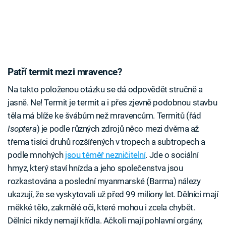
Patří termit mezi mravence?
Na takto položenou otázku se dá odpovědět stručně a
jasně. Ne! Termit je termit a i přes zjevně podobnou stavbu
těla má blíže ke švábům než mravencům. Termitů (řád
Isoptera
) je podle různých zdrojů něco mezi dvěma až
třema tisíci druhů rozšířených v tropech a subtropech a
podle mnohých
jsou téměř nezničitelní
. Jde o sociální
hmyz, který staví hnízda a jeho společenstva jsou
rozkastována a poslední myanmarské (Barma) nálezy
ukazují, že se vyskytovali už před 99 miliony let. Dělníci mají
měkké tělo, zakrnělé oči, které mohou i zcela chybět.
Dělníci nikdy nemají křídla. Ačkoli mají pohlavní orgány,