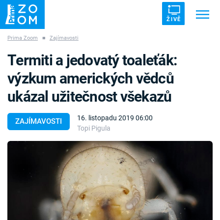
ŽIVĚ
Prima Zoom
■
Zajímavosti
Trendy:
ZRÁDCI
UFO
DRUHÁ SVĚTOVÁ VÁLKA
Termiti a jedovatý toaleťák:
ZÁHADY
VETŘELCI DÁVNOVĚKU
výzkum amerických vědců
ukázal užitečnost všekazů
16. listopadu 2019 06:00
ZAJÍMAVOSTI
Topi Pigula
Témata
Témata
Pořady
TV Program