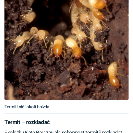
Termiti ničí okolí hnízda
Termit – rozkladač
Ekoložku Kate Parr zaujala schopnost termitů rozkládat