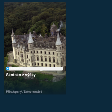
PŘEHRÁT
Skotsko z výšky
Přírodopisný / Dokumentární