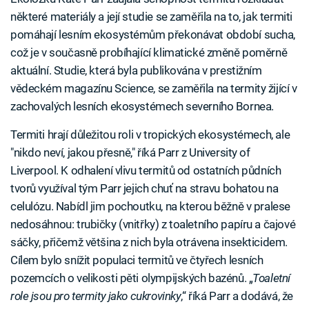
některé materiály a její studie se zaměřila na to, jak termiti
pomáhají lesním ekosystémům překonávat období sucha,
což je v současně probíhající klimatické změně poměrně
aktuální. Studie, která byla publikována v prestižním
vědeckém magazínu Science, se zaměřila na termity žijící v
zachovalých lesních ekosystémech severního Bornea.
Termiti hrají důležitou roli v tropických ekosystémech, ale
"nikdo neví, jakou přesně," říká Parr z University of
Liverpool. K odhalení vlivu termitů od ostatních půdních
tvorů využíval tým Parr jejich chuť na stravu bohatou na
celulózu. Nabídl jim pochoutku, na kterou běžně v pralese
nedosáhnou: trubičky (vnitřky) z toaletního papíru a čajové
sáčky, přičemž většina z nich byla otrávena insekticidem.
Cílem bylo snížit populaci termitů ve čtyřech lesních
pozemcích o velikosti pěti olympijských bazénů. „
Toaletní
role jsou pro termity jako cukrovinky
,“ říká Parr a dodává, že