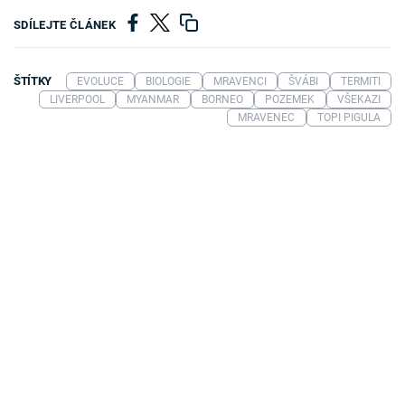
SDÍLEJTE ČLÁNEK
ŠTÍTKY
EVOLUCE
BIOLOGIE
MRAVENCI
ŠVÁBI
TERMITI
LIVERPOOL
MYANMAR
BORNEO
POZEMEK
VŠEKAZI
MRAVENEC
TOPI PIGULA