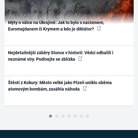
Mýty o válce na Ukrajině: Jak to bylo s nacismem,
Euromajdanem či Krymem a kdo je diktátor?
Nejdetailnější záběry Slunce v historii: Vědci odhalili i
neznámé víry. Podívejte se zblízka
Štěstí z Kokury: Město velké jako Plzeň uniklo oběma
atomovým bombám, zasáhla náhoda