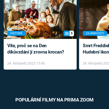
5
HISTORIE
ZAJÍMAVOSTI
Víte, proč se na Den
Smrt Freddie
díkůvzdání jí zrovna krocan?
Hudební ikon
až do konce 
24. listopadu 2022 13:40
24. listopadu 20
léky
POPULÁRNÍ FILMY NA PRIMA ZOOM