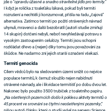
jde o "
opravdu úžasné a snadno stravitelné jídlo pro termity.
"
I když je rolička z toaleťáku lákavá, pokud byli termiti
rozrušení a nechtěli ji konzumovat, přišla na řadu „čajová“
alternativa. Zatímco termiti po požití otrávených návnad
uhynuli, mravenci a další bezobratlí (autoři studie zmiňují
14 skupin) dotčeni nebyli, neboť nevyhledávají potravu s
vysokým zastoupením celulózy. Termiti jsou schopni
rozkládat dřevo a (nejen) díky tomu jsou považováni za
škůdce. Ne nadarmo zní jejich starší označení všekazi.
Termití genocida
Cílem vědců bylo na sledovaném území snížit co nejvíce
populace termitů, k čemuž sloužilo nejen nabídnutí
otrávené návnady, ale i likvidace termitišť po dobu dvou let.
Nakonec bylo použito 3500 trubiček z toaletního papíru.
„
Na ošetřených pozemcích došlo k poklesu aktivity termitů o
45 procent ve srovnání se čtyřmi neošetřenými pozemky
,“
píšou autoři článku, který o studii vyšel na serveru Science