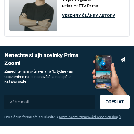
redaktor FTV Prima
VŠECHNY ČLÁNKY AUTORA
Nenechte si ujít novinky Prima
Zoom!
Zanechte nám svůj e-mail a 1x týdně vás
upozorníme na to nejnovější a nejlepší z
našeho webu.
ODESLAT
Odesláním formuláře souhlasíte s
podmínkami zpracování osobních údajů