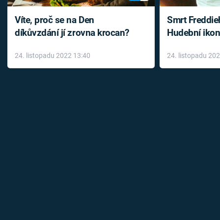
Víte, proč se na Den
Smrt Freddie
díkůvzdání jí zrovna krocan?
Hudební ikon
až do konce 
24. listopadu 2022 13:40
24. listopadu 20
léky