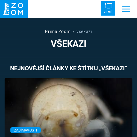
ŽIVĚ
Trendy:
ZRÁDCI
UFO
DRUHÁ SVĚTOVÁ VÁLKA
Prima Zoom
všekazi
VŠEKAZI
ZÁHADY
VETŘELCI DÁVNOVĚKU
NEJNOVĚJŠÍ ČLÁNKY KE ŠTÍTKU „VŠEKAZI“
Témata
Témata
Pořady
TV Program
ZAJÍMAVOSTI