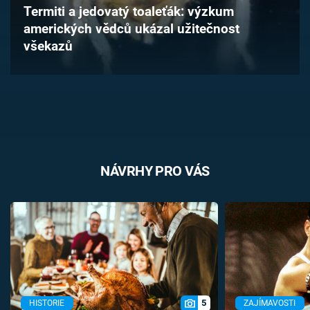
Termiti a jedovatý toaleťák: výzkum
Časopis
amerických vědců ukázal užitečnost
všekazů
Sledujte prima+
Přihlášení
Sledujte nás
NÁVRHY PRO VÁS
5
HISTORIE
ZAJÍMAVOSTI