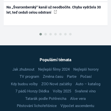
Na „Švarcenberský“ kanál už neodbočíte. Chyba vydržela 30
let, teď ceduli celou odstraní
Populární témata
Jak zhubnout
Nejlepší filmy 2024
Nejlepší horory
TV program
Změna času
Partie
Počasí
Kdy budou volby
ZOO Nové začátky
Auto – katalog
7 pádů Honzy Dědka
Volby 2025
Svařené víno
Tatarák podle Pohlreicha
Aloe vera
Pěstování lichořeřišnice
Výpočet ascendentu