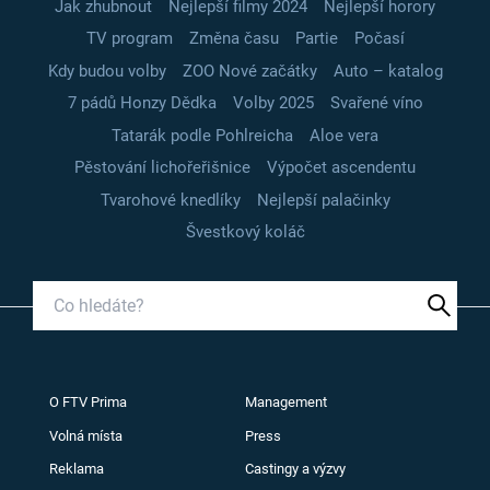
Jak zhubnout
Nejlepší filmy 2024
Nejlepší horory
TV program
Změna času
Partie
Počasí
Kdy budou volby
ZOO Nové začátky
Auto – katalog
7 pádů Honzy Dědka
Volby 2025
Svařené víno
Tatarák podle Pohlreicha
Aloe vera
Pěstování lichořeřišnice
Výpočet ascendentu
Tvarohové knedlíky
Nejlepší palačinky
Švestkový koláč
O FTV Prima
Management
Volná místa
Press
Reklama
Castingy a výzvy