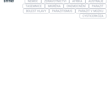
ŠTÍTKY
NEMOC
ZDRAVOTNICTVÍ
AFRIKA
AUSTRÁLIE
TASEMNICE
MIGRÉNA
ONEMOCNĚNÍ
PARAZIT
BOLEST HLAVY
PARAZITISMUS
PARAZIT V MOZKU
CYSTICERKÓZA