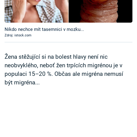
Časopis
Sledujte prima+
Nikdo nechce mít tasemnici v mozku...
Zdroj: istock.com
Přihlášení
Žena stěžující si na bolest hlavy není nic
Sledujte nás
neobvyklého, neboť žen trpících migrénou je v
populaci 15–20 %. Občas ale migréna nemusí
být migréna...