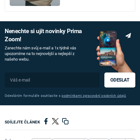
Nenechte si ujít novinky Prima
Zoom!
Zanechte nám svůj e-mail a 1x týdně vás
upozorníme na to nejnovější a nejlepší z
našeho webu.
ODESLAT
Odesláním formuláře souhlasíte s
podmínkami zpracování osobních údajů
SDÍLEJTE ČLÁNEK