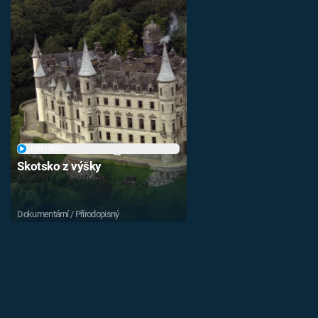
PŘEHRÁT
Skotsko z výšky
Dokumentární / Přírodopisný