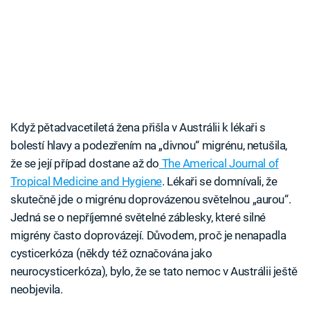
Když pětadvacetiletá žena přišla v Austrálii k lékaři s
bolestí hlavy a podezřením na „divnou“ migrénu, netušila,
že se její případ dostane až do
The Americal Journal of
Tropical Medicine and Hygiene
. Lékaři se domnívali, že
skutečně jde o migrénu doprovázenou světelnou „aurou“.
Jedná se o nepříjemné světelné záblesky, které silné
migrény často doprovázejí. Důvodem, proč je nenapadla
cysticerkóza (někdy též označována jako
neurocysticerkóza), bylo, že se tato nemoc v Austrálii ještě
neobjevila.