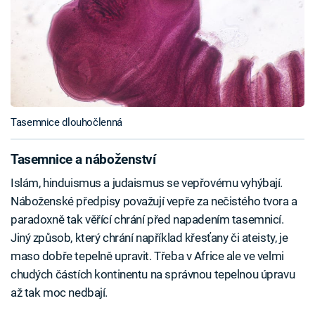
Tasemnice dlouhočlenná
Tasemnice a náboženství
Islám, hinduismus a judaismus se vepřovému vyhýbají.
Náboženské předpisy považují vepře za nečistého tvora a
paradoxně tak věřící chrání před napadením tasemnicí.
Jiný způsob, který chrání například křesťany či ateisty, je
maso dobře tepelně upravit. Třeba v Africe ale ve velmi
chudých částích kontinentu na správnou tepelnou úpravu
až tak moc nedbají.