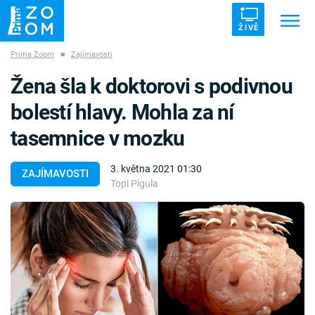
ŽIVĚ
Prima Zoom
■
Zajímavosti
Trendy:
ZRÁDCI
UFO
DRUHÁ SVĚTOVÁ VÁLKA
Žena šla k doktorovi s podivnou
ZÁHADY
VETŘELCI DÁVNOVĚKU
bolestí hlavy. Mohla za ní
tasemnice v mozku
3. května 2021 01:30
ZAJÍMAVOSTI
Topi Pigula
Témata
Témata
Pořady
TV Program