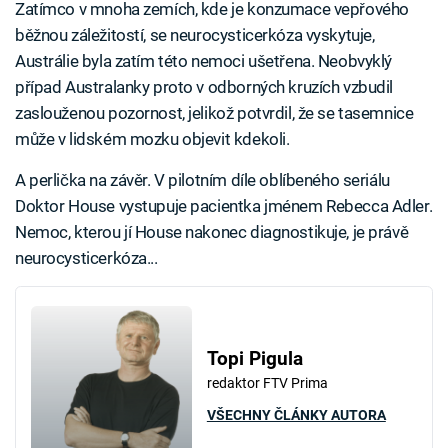
Zatímco v mnoha zemích, kde je konzumace vepřového
běžnou záležitostí, se neurocysticerkóza vyskytuje,
Austrálie byla zatím této nemoci ušetřena. Neobvyklý
případ Australanky proto v odborných kruzích vzbudil
zaslouženou pozornost, jelikož potvrdil, že se tasemnice
může v lidském mozku objevit kdekoli.
A perlička na závěr. V pilotním díle oblíbeného seriálu
Doktor House vystupuje pacientka jménem Rebecca Adler.
Nemoc, kterou jí House nakonec diagnostikuje, je právě
neurocysticerkóza...
Topi Pigula
redaktor FTV Prima
VŠECHNY ČLÁNKY AUTORA