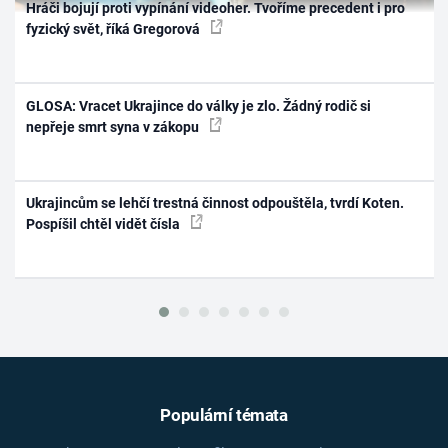
Hráči bojují proti vypínání videoher. Tvoříme precedent i pro
fyzický svět, říká Gregorová
GLOSA: Vracet Ukrajince do války je zlo. Žádný rodič si
nepřeje smrt syna v zákopu
Ukrajincům se lehčí trestná činnost odpouštěla, tvrdí Koten.
Pospíšil chtěl vidět čísla
Populární témata