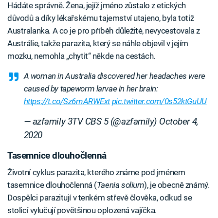
Hádáte správně. Žena, jejíž jméno zůstalo z etických
důvodů a díky lékařskému tajemství utajeno, byla totiž
Australanka. A co je pro příběh důležité, nevycestovala z
Austrálie, takže parazita, který se náhle objevil v jejím
mozku, nemohla „chytit“ někde na cestách.
A woman in Australia discovered her headaches were
caused by tapeworm larvae in her brain:
https://t.co/Sz6mARWExt
pic.twitter.com/0s52ktGuUU
— azfamily 3TV CBS 5 (@azfamily)
October 4,
2020
Tasemnice dlouhočlenná
Životní cyklus parazita, kterého známe pod jménem
tasemnice dlouhočlenná (
Taenia solium
), je obecně známý.
Dospělci parazitují v tenkém střevě člověka, odkud se
stolicí vylučují povětšinou oplozená vajíčka.