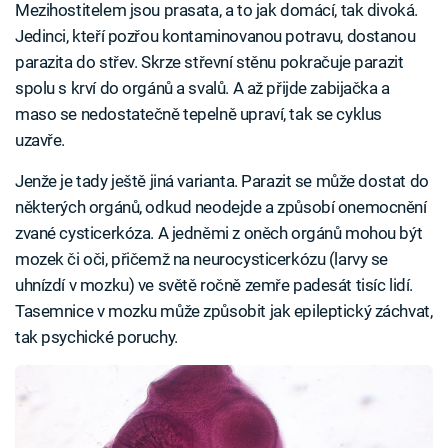
Mezihostitelem jsou prasata, a to jak domácí, tak divoká.
Jedinci, kteří pozřou kontaminovanou potravu, dostanou
parazita do střev. Skrze střevní stěnu pokračuje parazit
spolu s krví do orgánů a svalů. A až přijde zabijačka a
maso se nedostatečně tepelně upraví, tak se cyklus
uzavře.
Jenže je tady ještě jiná varianta. Parazit se může dostat do
některých orgánů, odkud neodejde a způsobí onemocnění
zvané cysticerkóza. A jedněmi z oněch orgánů mohou být
mozek či oči, přičemž na neurocysticerkózu (larvy se
uhnízdí v mozku) ve světě ročně zemře padesát tisíc lidí.
Tasemnice v mozku může způsobit jak epileptický záchvat,
tak psychické poruchy.