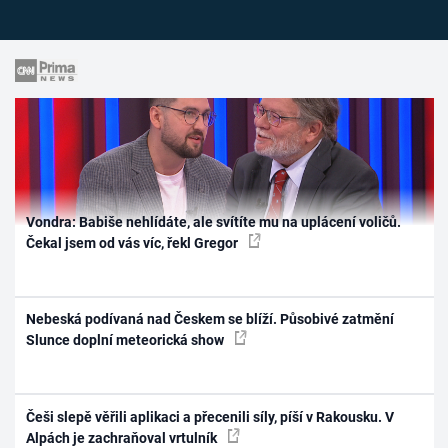
Vondra: Babiše nehlídáte, ale svítíte mu na uplácení voličů.
Čekal jsem od vás víc, řekl Gregor
Nebeská podívaná nad Českem se blíží. Působivé zatmění
Slunce doplní meteorická show
Češi slepě věřili aplikaci a přecenili síly, píší v Rakousku. V
Alpách je zachraňoval vrtulník