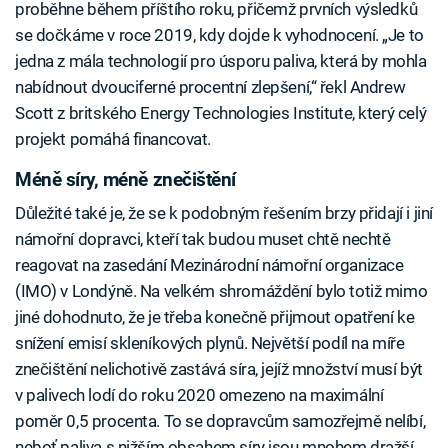
proběhne během příštího roku, přičemž prvních výsledků
se dočkáme v roce 2019, kdy dojde k vyhodnocení. „Je to
jedna z mála technologií pro úsporu paliva, která by mohla
nabídnout dvouciferné procentní zlepšení,“ řekl Andrew
Scott z britského Energy Technologies Institute, který celý
projekt pomáhá financovat.
Méně síry, méně znečištění
Důležité také je, že se k podobným řešením brzy přidají i jiní
námořní dopravci, kteří tak budou muset chtě nechtě
reagovat na zasedání Mezinárodní námořní organizace
(IMO) v Londýně. Na velkém shromáždění bylo totiž mimo
jiné dohodnuto, že je třeba konečně přijmout opatření ke
snížení emisí skleníkových plynů. Největší podíl na míře
znečištění nelichotivě zastává síra, jejíž množství musí být
v palivech lodí do roku 2020 omezeno na maximální
poměr 0,5 procenta. To se dopravcům samozřejmě nelíbí,
neboť paliva s nižším obsahem síry jsou mnohem dražší