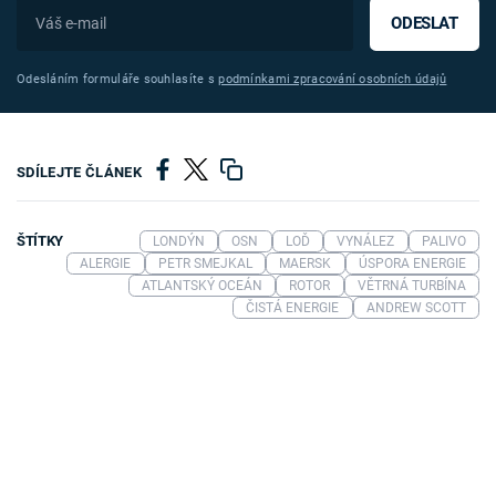
ODESLAT
Odesláním formuláře souhlasíte s
podmínkami zpracování osobních údajů
SDÍLEJTE ČLÁNEK
ŠTÍTKY
LONDÝN
OSN
LOĎ
VYNÁLEZ
PALIVO
ALERGIE
PETR SMEJKAL
MAERSK
ÚSPORA ENERGIE
ATLANTSKÝ OCEÁN
ROTOR
VĚTRNÁ TURBÍNA
ČISTÁ ENERGIE
ANDREW SCOTT