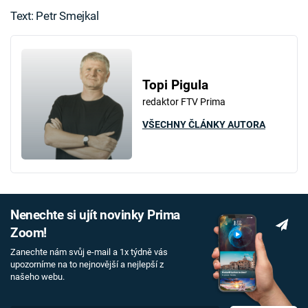
Text: Petr Smejkal
Topi Pigula
redaktor FTV Prima
VŠECHNY ČLÁNKY AUTORA
Nenechte si ujít novinky Prima
Zoom!
Zanechte nám svůj e-mail a 1x týdně vás
upozorníme na to nejnovější a nejlepší z
našeho webu.