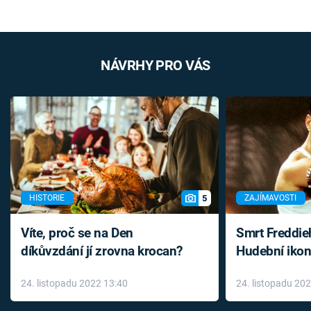
NÁVRHY PRO VÁS
5
HISTORIE
ZAJÍMAVOSTI
Víte, proč se na Den
Smrt Freddie
díkůvzdání jí zrovna krocan?
Hudební ikon
až do konce 
24. listopadu 2022 13:40
24. listopadu 20
léky