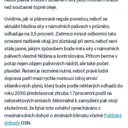
než současné topné oleje.
Uvidíme, jak si plánované regule povedou, neboť se
aktuální hladina síry v námořních palivech v průměru
odhaduje na 3,5 procent. Zatímco mnozí odborníci tato
omezení nadšeně vítají, jiní zůstávají při zemi, neboť není
stále jasné, jakým způsobem bude míra síry v námořních
palivech vlastně hlídána a kontrolována. Přitom berme v
potaz nejen objem palivových nádrží, ale také počet
plavidel. Řešení je nicméně nutné, neboť právě lodní
doprava patří mezi rychle rostoucí zdroj emisí
skleníkových plynů, který bude podle některých odhadů do
roku 2050 představovat zhruba 17procentní podíl na
celosvětových emisích. Minimálně k zamyšlení pak stojí
skutečnost, že bývá toto odvětví vynecháváno z
mezinárodních dohod o změnách klimatu včetně
Pařížské
dohody
OSN.