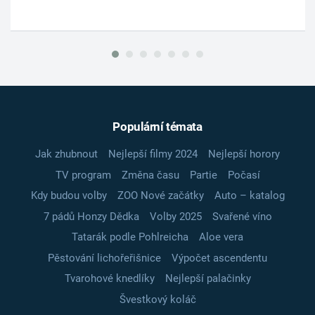
Populární témata
Jak zhubnout
Nejlepší filmy 2024
Nejlepší horory
TV program
Změna času
Partie
Počasí
Kdy budou volby
ZOO Nové začátky
Auto – katalog
7 pádů Honzy Dědka
Volby 2025
Svařené víno
Tatarák podle Pohlreicha
Aloe vera
Pěstování lichořeřišnice
Výpočet ascendentu
Tvarohové knedlíky
Nejlepší palačinky
Švestkový koláč