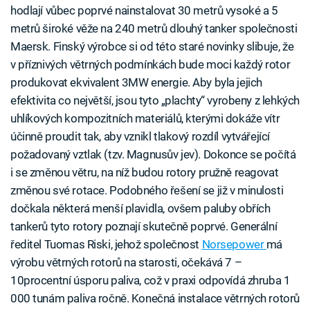
hodlají vůbec poprvé nainstalovat 30 metrů vysoké a 5
metrů široké věže na 240 metrů dlouhý tanker společnosti
Maersk. Finský výrobce si od této staré novinky slibuje, že
v příznivých větrných podmínkách bude moci každý rotor
produkovat ekvivalent 3MW energie. Aby byla jejich
efektivita co největší, jsou tyto „plachty“ vyrobeny z lehkých
uhlíkových kompozitních materiálů, kterými dokáže vítr
účinně proudit tak, aby vznikl tlakový rozdíl vytvářející
požadovaný vztlak (tzv. Magnusův jev). Dokonce se počítá
i se změnou větru, na níž budou rotory pružně reagovat
změnou své rotace. Podobného řešení se již v minulosti
dočkala některá menší plavidla, ovšem paluby obřích
tankerů tyto rotory poznají skutečně poprvé. Generální
ředitel Tuomas Riski, jehož společnost
Norsepower
má
výrobu větrných rotorů na starosti, očekává 7 –
10procentní úsporu paliva, což v praxi odpovídá zhruba 1
000 tunám paliva ročně. Konečná instalace větrných rotorů