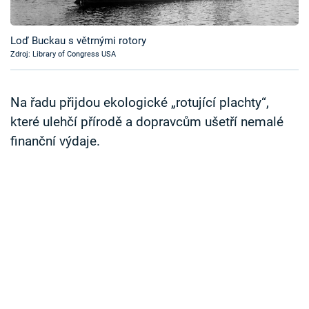
Časopis
Loď Buckau s větrnými rotory
Sledujte prima+
Zdroj: Library of Congress USA
Přihlášení
Na řadu přijdou ekologické „rotující plachty“,
které ulehčí přírodě a dopravcům ušetří nemalé
finanční výdaje.
Sledujte nás