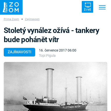
ŽIVĚ
Prima Zoom
■
Zajímavosti
Trendy:
ZRÁDCI
UFO
DRUHÁ SVĚTOVÁ VÁLKA
Stoletý vynález ožívá - tankery
ZÁHADY
VETŘELCI DÁVNOVĚKU
bude pohánět vítr
16. července 2017 06:00
ZAJÍMAVOSTI
Topi Pigula
Témata
Témata
Pořady
TV Program