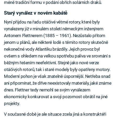
méně tradiční formu v podání obřích solárních draků.
Starý vynález v novém kabátě
Nyní přijdou na řadu otáčivé větrné rotory, které byly
vynalezeny již v minulém století německým inženýrem
Antonem Flettnerem (1885 – 1961). Nezůstalo přitom
jenom u plánů, ale některé lodě s těmito rotory skutečně
nekonečné vody Atlantiku brázdily. Jejich provoz byl
ovšem s ohledem na velkou spotřebu paliva ve srovnání s
běžným řešením neefektivní. Stejně jako nové verze
otáčivých rotorů, tak i staré modely byly opatřeny motory.
Moderní pohon je však znatelně úspornější. Netřeba snad
ani připomínat, že dříve neexistovaly materiály, jaké známe
dnes. Flettner tedy nemohl se svým vynálezem
ekonomicky konkurovat a svoji pozornost obrátil na jiné
projekty.
V současné době je ale situace zcela jiná a konstruktéři