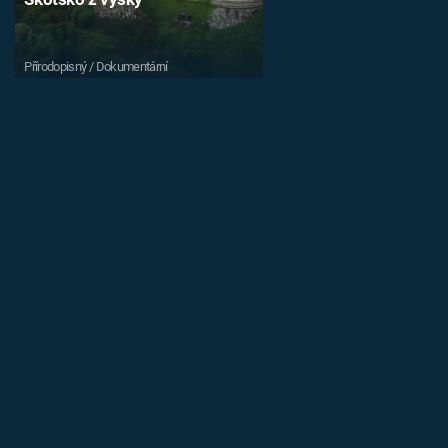
Přírodopisný / Dokumentární