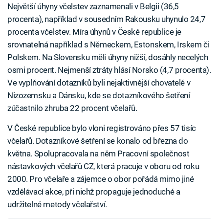
Největší úhyny včelstev zaznamenali v Belgii (36,5
procenta), například v sousedním Rakousku uhynulo 24,7
procenta včelstev. Míra úhynů v České republice je
srovnatelná například s Německem, Estonskem, Irskem či
Polskem. Na Slovensku měli úhyny nižší, dosáhly necelých
osmi procent. Nejmenší ztráty hlásí Norsko (4,7 procenta).
Ve vyplňování dotazníků byli nejaktivnější chovatelé v
Nizozemsku a Dánsku, kde se dotazníkového šetření
zúčastnilo zhruba 22 procent včelařů.
V České republice bylo vloni registrováno přes 57 tisíc
včelařů. Dotazníkové šetření se konalo od března do
května. Spolupracovala na něm Pracovní společnost
nástavkových včelařů CZ, která pracuje v oboru od roku
2000. Pro včelaře a zájemce o obor pořádá mimo jiné
vzdělávací akce, při nichž propaguje jednoduché a
udržitelné metody včelařství.