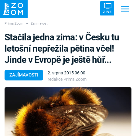
ŽIVĚ
Prima Zoom
■
Zajímavosti
Trendy:
ZRÁDCI
UFO
DRUHÁ SVĚTOVÁ VÁLKA
Stačila jedna zima: v Česku tu
ZÁHADY
VETŘELCI DÁVNOVĚKU
letošní nepřežila pětina včel!
Jinde v Evropě je ještě hůř...
2. srpna 2015 06:00
ZAJÍMAVOSTI
redakce Prima Zoom
Témata
Témata
Pořady
TV Program