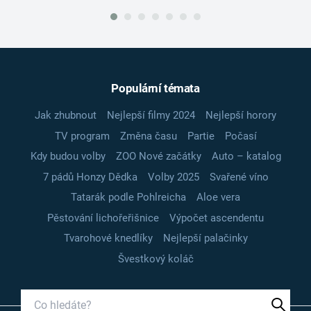
Populární témata
Jak zhubnout
Nejlepší filmy 2024
Nejlepší horory
TV program
Změna času
Partie
Počasí
Kdy budou volby
ZOO Nové začátky
Auto – katalog
7 pádů Honzy Dědka
Volby 2025
Svařené víno
Tatarák podle Pohlreicha
Aloe vera
Pěstování lichořeřišnice
Výpočet ascendentu
Tvarohové knedlíky
Nejlepší palačinky
Švestkový koláč