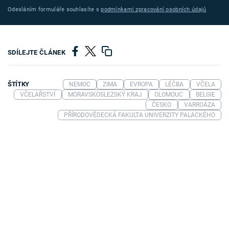
Odesláním formuláře souhlasíte s
podmínkami zpracování osobních údajů
SDÍLEJTE ČLÁNEK
ŠTÍTKY
NEMOC
ZIMA
EVROPA
LÉČBA
VČELA
VČELAŘSTVÍ
MORAVSKOSLEZSKÝ KRAJ
OLOMOUC
BELGIE
ČESKO
VARROÁZA
PŘÍRODOVĚDECKÁ FAKULTA UNIVERZITY PALACKÉHO