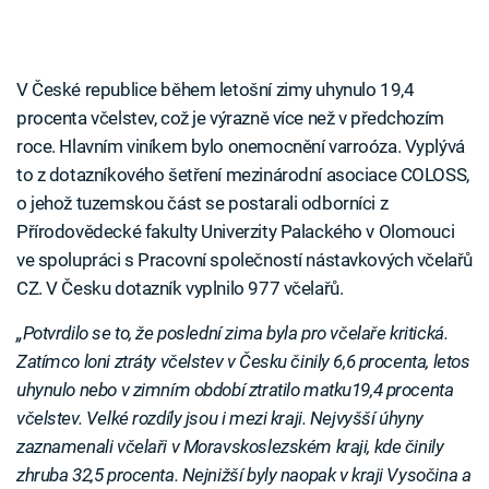
V České republice během letošní zimy uhynulo 19,4
procenta včelstev, což je výrazně více než v předchozím
roce. Hlavním viníkem bylo onemocnění varroóza. Vyplývá
to z dotazníkového šetření mezinárodní asociace COLOSS,
o jehož tuzemskou část se postarali odborníci z
Přírodovědecké fakulty Univerzity Palackého v Olomouci
ve spolupráci s Pracovní společností nástavkových včelařů
CZ. V Česku dotazník vyplnilo 977 včelařů.
„Potvrdilo se to, že poslední zima byla pro včelaře kritická.
Zatímco loni ztráty včelstev v Česku činily 6,6 procenta, letos
uhynulo nebo v zimním období ztratilo matku19,4 procenta
včelstev. Velké rozdíly jsou i mezi kraji. Nejvyšší úhyny
zaznamenali včelaři v Moravskoslezském kraji, kde činily
zhruba 32,5 procenta. Nejnižší byly naopak v kraji Vysočina a