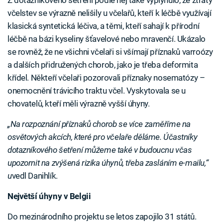
Z dotazníkového šetření podle něj také vyplynulo, že ztráty
včelstev se výrazně nelišily u včelařů, kteří k léčbě využívají
klasická syntetická léčiva, a těmi, kteří sahají k přírodní
léčbě na bázi kyseliny šťavelové nebo mravenčí. Ukázalo
se rovněž, že ne všichni včelaři si všímají příznaků varroózy
a dalších přidružených chorob, jako je třeba deformita
křídel. Někteří včelaři pozorovali příznaky nosematózy –
onemocnění trávicího traktu včel. Vyskytovala se u
chovatelů, kteří měli výrazně vyšší úhyny.
„Na rozpoznání příznaků chorob se více zaměříme na
osvětových akcích, které pro včelaře děláme. Účastníky
dotazníkového šetření můžeme také v budoucnu včas
upozornit na zvýšená rizika úhynů, třeba zasláním e-mailu,“
u
vedl Danihlík.
Největší úhyny v Belgii
Do mezinárodního projektu se letos zapojilo 31 států.