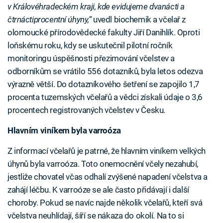
v Královéhradeckém kraji, kde evidujeme dvanácti a
čtrnáctiprocentní úhyny,“
uvedl biochemik a včelař z
olomoucké přírodovědecké fakulty Jiří Danihlík. Oproti
loňskému roku, kdy se uskutečnil pilotní ročník
monitoringu úspěšnosti přezimování včelstev a
odborníkům se vrátilo 556 dotazníků, byla letos odezva
výrazně větší. Do dotazníkového šetření se zapojilo 1,7
procenta tuzemských včelařů a vědci získali údaje o 3,6
procentech registrovaných včelstev v Česku.
Hlavním viníkem byla varroóza
Z informací včelařů je patrné, že hlavním viníkem velkých
úhynů byla varroóza. Toto onemocnění včely nezahubí,
jestliže chovatel včas odhalí zvýšené napadení včelstva a
zahájí léčbu. K varroóze se ale často přidávají i další
choroby. Pokud se navíc najde několik včelařů, kteří svá
včelstva neuhlídají, šíří se nákaza do okolí. Na to si