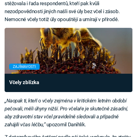
stěžovala i řada respondentů, kteří pak kvůli
nezodpovědnosti jiných našli své úly bez včel i zásob.
Nemocné včely totiž úly opouštějí a umírají v přírodě.
ZAJÍMAVOSTI
Včely zblízka
„Naopak ti, kteří o včely zejména v kritickém letním období
pečovali, měli úhyny nižší. Pro včelaře je skutečně zásadní,
aby zdravotní stav včel pravidelně sledovali a případně
zahájili včas léčbu,“
upozornil Danihlík.