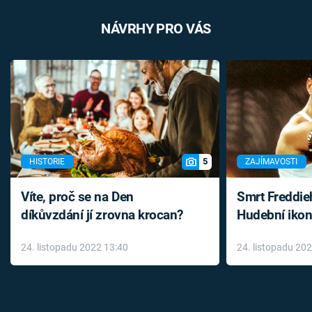
NÁVRHY PRO VÁS
5
HISTORIE
ZAJÍMAVOSTI
Víte, proč se na Den
Smrt Freddie
díkůvzdání jí zrovna krocan?
Hudební ikon
až do konce 
24. listopadu 2022 13:40
24. listopadu 20
léky