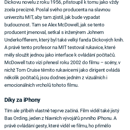
Dickovu novelu z roku 1956, přistoupil k tomu jako vždy
zcela precizně. Poslal svého producenta na slavnou
univerzitu MIT, aby tam zjistil, jak bude vypadat
budoucnost. Tam se Alex McDowell, jak se tento
producent jmenoval, setkal s inženýrem Johnem
Underkofflerem, který byl také velký fanda Dickových knih.
A právě tento profesor na MIT testoval rukavice, které
měly sloužit jednou jako interface k ovládání počítačů.
McDowell tuto vizi přenesl roku 2002 do filmu – scény, v
nichž Tom Cruise těmito rukavicemi jako dirigent ovládá
několik počítačů, jsou dodnes jedním z vizuálních i
emocionálních vrcholů tohoto filmu.
Díky za iPhony
Tím ale příběh vlastně teprve začíná. Film viděl také jistý
Bas Ording, jeden z hlavních vývojářů prvního iPhonu. A
právě ovládání gesty, které viděl ve filmu, ho přimělo