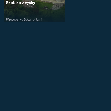
Skotsko z výšky
Přírodopisný / Dokumentární