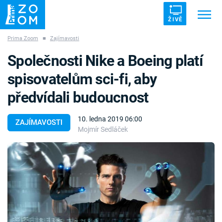
ŽIVĚ
Prima Zoom
■
Zajímavosti
Trendy:
ZRÁDCI
UFO
DRUHÁ SVĚTOVÁ VÁLKA
Společnosti Nike a Boeing platí
ZÁHADY
VETŘELCI DÁVNOVĚKU
spisovatelům sci-fi, aby
předvídali budoucnost
10. ledna 2019 06:00
ZAJÍMAVOSTI
Mojmír Sedláček
Témata
Témata
Pořady
TV Program