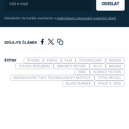
ODESLAT
Odesláním formuláře souhlasíte s
podmínkami zpracování osobních údajů
SDÍLEJTE ČLÁNEK
ŠTÍTKY
IPHONE
KNIHA
FILM
TECHNOLOGIE
BOEING
STEVEN SPIELBERG
MINORITY REPORT
SCI-FI
BOEING
NIKE
SCIENCE FICTION
MASSACHUSETTSKÝ TECHNOLOGICKÝ INSTITUT
TOTAL RECALL
BLADE RUNNER
PHILIP K. DICK