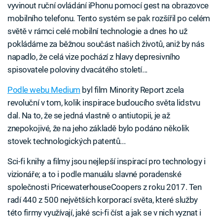
vyvinout ruční ovládání iPhonu pomocí gest na obrazovce
mobilního telefonu. Tento systém se pak rozšířil po celém
světě v rámci celé mobilní technologie a dnes ho už
pokládáme za běžnou součást našich životů, aniž by nás
napadlo, že celá vize pochází z hlavy depresivního
spisovatele poloviny dvacátého století...
Podle webu Medium
byl film Minority Report zcela
revoluční v tom, kolik inspirace budoucího světa lidstvu
dal. Na to, že se jedná vlastně o antiutopii, je až
znepokojivé, že na jeho základě bylo podáno několik
stovek technologických patentů...
Sci-fi knihy a filmy jsou nejlepší inspirací pro technology i
vizionáře; a to i podle manuálu slavné poradenské
společnosti PricewaterhouseCoopers z roku 2017. Ten
radí 440 z 500 největších korporací světa, které služby
této firmy využívají, jaké sci-fi číst a jak se v nich vyznat i