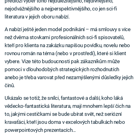
předloží výběr toho nejdůležitějšího, nejdivnějšího,
nejodvážnějšího a nejperspektivnějšího, co jen sci-fi
literatura v jejich oboru nabízí.
A nabízí ještě jeden model podnikání – má smlouvy s více
než dvěma stovkami profesionálních sci-fi spisovatelů,
kteří pro klienta na zakázku napíšou povídku, novelu nebo
rovnou román na téma (nebo v prostředí), které si klient
vybere. Vize této budoucnosti pak zákazníkům může
pomoci v dlouhodobých strategických rozhodnutích
anebo je třeba varovat před nezamýšlenými důsledky jejich
činů.
Ukázalo se totiž, že snílci, fantastové a další, koho láká
vědecko-fantastická literatura, mají mnohem lepší čich na
to, jakými cestičkami se bude ubírat svět, než seriózní
kravaťáci, kteří jsou doma v excelových tabulkách nebo
powerpointových prezentacích...