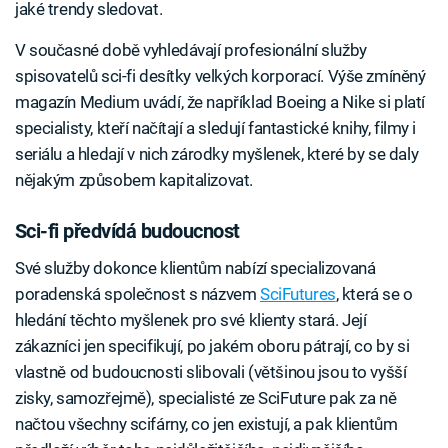
jaké trendy sledovat.
V současné době vyhledávají profesionální služby
spisovatelů sci-fi desítky velkých korporací. Výše zmíněný
magazín Medium uvádí, že například Boeing a Nike si platí
specialisty, kteří načítají a sledují fantastické knihy, filmy i
seriálu a hledají v nich zárodky myšlenek, které by se daly
nějakým způsobem kapitalizovat.
Sci-fi předvídá budoucnost
Své služby dokonce klientům nabízí specializovaná
poradenská společnost s názvem
SciFutures
, která se o
hledání těchto myšlenek pro své klienty stará. Její
zákazníci jen specifikují, po jakém oboru pátrají, co by si
vlastně od budoucnosti slibovali (většinou jsou to vyšší
zisky, samozřejmě), specialisté ze SciFuture pak za ně
načtou všechny scifárny, co jen existují, a pak klientům