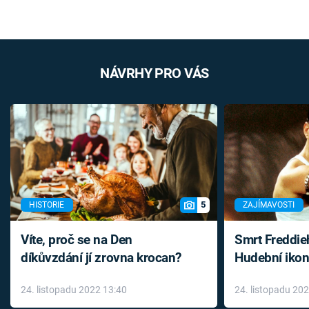
NÁVRHY PRO VÁS
5
HISTORIE
ZAJÍMAVOSTI
Víte, proč se na Den
Smrt Freddie
díkůvzdání jí zrovna krocan?
Hudební ikon
až do konce 
24. listopadu 2022 13:40
24. listopadu 20
léky