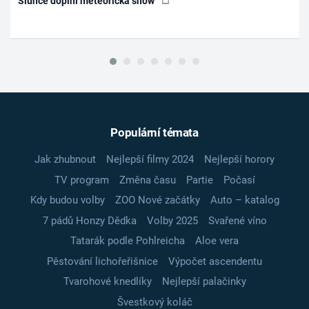
Slunce doplní meteorická show
Populární témata
Jak zhubnout
Nejlepší filmy 2024
Nejlepší horory
TV program
Změna času
Partie
Počasí
Kdy budou volby
ZOO Nové začátky
Auto – katalog
7 pádů Honzy Dědka
Volby 2025
Svařené víno
Tatarák podle Pohlreicha
Aloe vera
Pěstování lichořeřišnice
Výpočet ascendentu
Tvarohové knedlíky
Nejlepší palačinky
Švestkový koláč