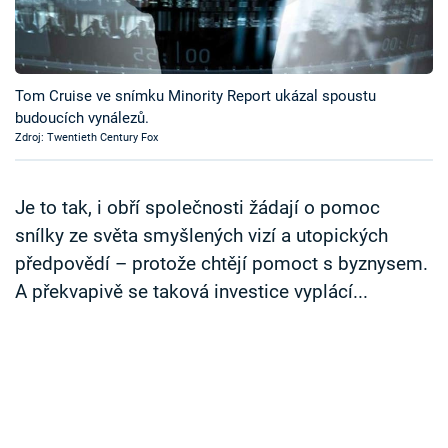
Časopis
Sledujte prima+
Tom Cruise ve snímku Minority Report ukázal spoustu
budoucích vynálezů.
Přihlášení
Zdroj: Twentieth Century Fox
Sledujte nás
Je to tak, i obří společnosti žádají o pomoc
snílky ze světa smyšlených vizí a utopických
předpovědí – protože chtějí pomoct s byznysem.
A překvapivě se taková investice vyplácí...