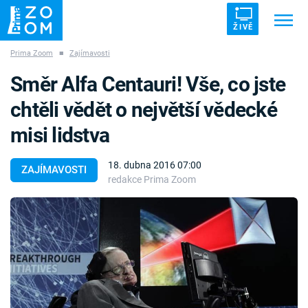
ŽIVĚ
Prima Zoom
■
Zajímavosti
Trendy:
ZRÁDCI
UFO
DRUHÁ SVĚTOVÁ VÁLKA
Směr Alfa Centauri! Vše, co jste
ZÁHADY
VETŘELCI DÁVNOVĚKU
chtěli vědět o největší vědecké
misi lidstva
18. dubna 2016 07:00
ZAJÍMAVOSTI
redakce Prima Zoom
Témata
Témata
Pořady
TV Program