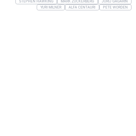
STEPHEN HAWKING
MARK ZUCKERBERG
JURIJ GAGARIN
YURI MILNER
ALFA CENTAURI
PETE WORDEN