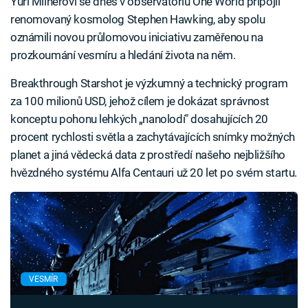
Yuri Milnerovi se dnes v observatoriu One World připojil
renomovaný kosmolog Stephen Hawking, aby spolu
oznámili novou průlomovou iniciativu zaměřenou na
prozkoumání vesmíru a hledání života na něm.
Breakthrough Starshot je výzkumný a technický program
za 100 milionů USD, jehož cílem je dokázat správnost
konceptu pohonu lehkých „nanolodí" dosahujících 20
procent rychlosti světla a zachytávajících snímky možných
planet a jiná vědecká data z prostředí našeho nejbližšího
hvězdného systému Alfa Centauri už 20 let po svém startu.
VESMÍR