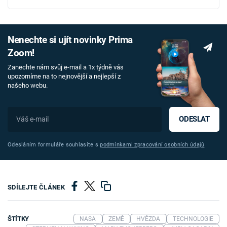
Nenechte si ujít novinky Prima
Zoom!
Zanechte nám svůj e-mail a 1x týdně vás
upozorníme na to nejnovější a nejlepší z
našeho webu.
ODESLAT
Odesláním formuláře souhlasíte s
podmínkami zpracování osobních údajů
SDÍLEJTE ČLÁNEK
ŠTÍTKY
NASA
ZEMĚ
HVĚZDA
TECHNOLOGIE