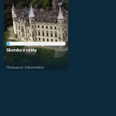
PŘEHRÁT
Skotsko z výšky
Přírodopisný / Dokumentární