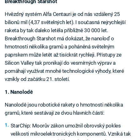
Breakthrough Starshot
Hvězdný systém Alfa Centauri je od nás vzdálený 25
bilionů mil (4,37 světelných let). I současná nejrychlejší
raketa by tak daleko letěla přibližně 30 000 let.
Breakthrough Starshot má dokázat, že nanoloď o
hmotnosti několika gramů a poháněná světelným
paprskem může letět až tisíckrát rychleji. Přístupy ze
Silicon Valley tak pronikají do vesmírných výprav a
pomáhají využívat mnohé technologické výhody, které
vznikly od začátku 21. století.
1. Nanolodě
Nanolodě jsou robotické rakety o hmotnosti několika
gramů, které sestávají ze dvou hlavních částí:
StarChip: Moorův zákon umožnil obrovský pokles
velikosti mikroelektronických komponentů. Vzniká tak