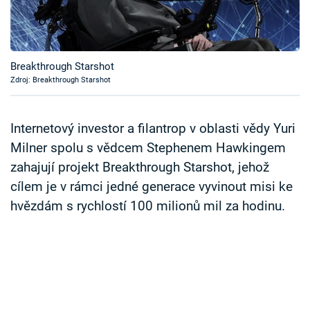
Časopis
Sledujte prima+
Breakthrough Starshot
Zdroj: Breakthrough Starshot
Přihlášení
Internetový investor a filantrop v oblasti vědy Yuri
Sledujte nás
Milner spolu s vědcem Stephenem Hawkingem
zahajují projekt Breakthrough Starshot, jehož
cílem je v rámci jedné generace vyvinout misi ke
hvězdám s rychlostí 100 milionů mil za hodinu.