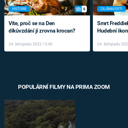
5
HISTORIE
ZAJÍMAVOSTI
Víte, proč se na Den
Smrt Freddie
díkůvzdání jí zrovna krocan?
Hudební ikon
až do konce 
24. listopadu 2022 13:40
24. listopadu 20
léky
POPULÁRNÍ FILMY NA PRIMA ZOOM