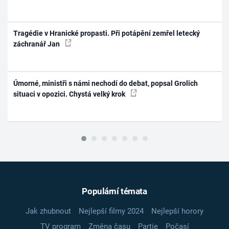
Tragédie v Hranické propasti. Při potápění zemřel letecký
záchranář Jan
Úmorné, ministři s námi nechodí do debat, popsal Grolich
situaci v opozici. Chystá velký krok
Populární témata
Jak zhubnout
Nejlepší filmy 2024
Nejlepší horory
TV program
Změna času
Partie
Počasí