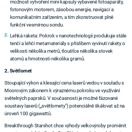
možnost vytvoření mini-kapsuly vybavené fotoaparáty,
fotonovým motorem, zásobou energie, navigací a
komunikačním zařízením, a tím zkonstruovat plně
funkční vesmírnou sondu.
Lehká raketa: Pokrok v nanotechnologii produkuje stále
tenčí a lehčí metamateriály s příslibem vyvinutí rakety o
velikosti několika metrů, tloušťce několika stovek
atomů a hmotnosti několika gramů.
2. Světlomet
Stoupající výkon a klesající cena laserů vedou v souladu s
Moorovým zákonem k výraznému pokroku ve využívání
světelných paprsků. V současnosti je možné fázované
soustavy laserů („světlomety") potenciálně škálovat až na
úroveň 100 gigawattů.
Breakthrough Starshot chce výhody velkovýroby proměnit