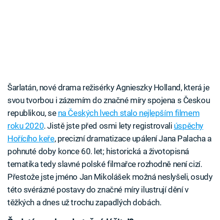
Šarlatán, nové drama režisérky Agnieszky Holland, která je
svou tvorbou i zázemím do značné míry spojena s Českou
republikou, se
na Českých lvech stalo nejlepším filmem
roku 2020
. Jistě jste před osmi lety registrovali
úspěchy
Hořícího keře
, precizní dramatizace upálení Jana Palacha a
pohnuté doby konce 60. let; historická a životopisná
tematika tedy slavné polské filmařce rozhodně není cizí.
Přestože jste jméno Jan Mikolášek možná neslyšeli, osudy
této svérázné postavy do značné míry ilustrují dění v
těžkých a dnes už trochu zapadlých dobách.