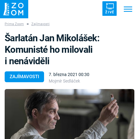
ŽIVĚ
Prima Zoom
■
Zajímavosti
Trendy:
ZRÁDCI
UFO
DRUHÁ SVĚTOVÁ VÁLKA
Šarlatán Jan Mikolášek:
ZÁHADY
VETŘELCI DÁVNOVĚKU
Komunisté ho milovali
i nenáviděli
7. března 2021 00:30
ZAJÍMAVOSTI
Mojmír Sedláček
Témata
Témata
Pořady
TV Program