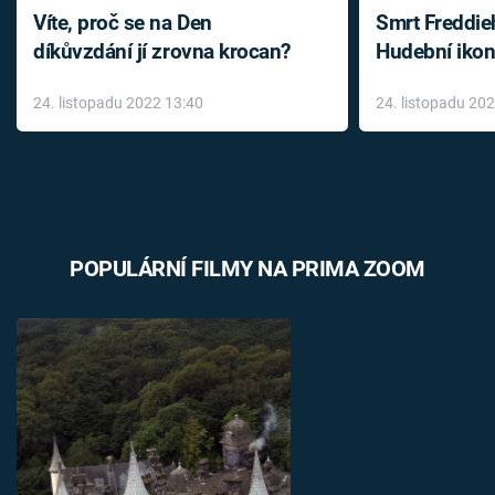
Víte, proč se na Den
Smrt Freddie
díkůvzdání jí zrovna krocan?
Hudební ikon
až do konce 
24. listopadu 2022 13:40
24. listopadu 20
léky
POPULÁRNÍ FILMY NA PRIMA ZOOM