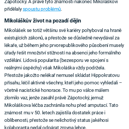
Zápotocký. A právě tyto známosti nakonec Mikoláškovi
přidělaly
spoustu problémů
.
Mikoláškův život na pozadí dějin
Mikolášek se totiž většinu své kariéry pohyboval na hraně
existujících zákonů, a přestože se důsledně nevydával za
lékaře, už během jeho prvorepublikového působení musely
úřady řešit množství stížností na absenci jeho formálního
vzdělání. Lidová popularita (bezesporu ve spojení s
reálnými úspěchy) však Mikoláška vždy podržela.
Přestože jakožto nelékař nemusel skládat Hippokratovu
přísahu, léčil aktivně všechny, kteří jeho pomoc vyhledali –
včetně nacistické honorace. To mu po válce málem
zlomilo vaz, jenže zasáhl právě Zápotocký, jemuž
Mikoláškova léčba zachránila nohu před amputací. Tato
známost mu v 50. letech zajistila dostatek práce i
oblíbenosti, přestože se nelichotivý status jakéhosi
kolaboranta nedal odpárat zrovna lehce.