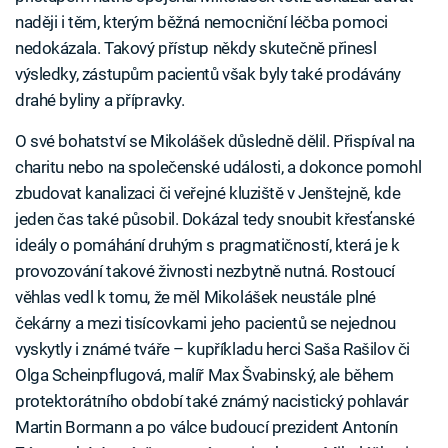
naději i těm, kterým běžná nemocniční léčba pomoci
nedokázala. Takový přístup někdy skutečně přinesl
výsledky, zástupům pacientů však byly také prodávány
drahé byliny a přípravky.
O své bohatství se Mikolášek důsledně dělil. Přispíval na
charitu nebo na společenské události, a dokonce pomohl
zbudovat kanalizaci či veřejné kluziště v Jenštejně, kde
jeden čas také působil. Dokázal tedy snoubit křesťanské
ideály o pomáhání druhým s pragmatičností, která je k
provozování takové živnosti nezbytně nutná. Rostoucí
věhlas vedl k tomu, že měl Mikolášek neustále plné
čekárny a mezi tisícovkami jeho pacientů se nejednou
vyskytly i známé tváře – kupříkladu herci Saša Rašilov či
Olga Scheinpflugová, malíř Max Švabinský, ale během
protektorátního období také známý nacistický pohlavár
Martin Bormann a po válce budoucí prezident Antonín