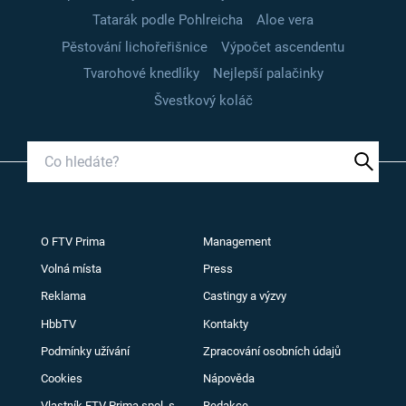
Tatarák podle Pohlreicha
Aloe vera
Pěstování lichořeřišnice
Výpočet ascendentu
Tvarohové knedlíky
Nejlepší palačinky
Švestkový koláč
O FTV Prima
Management
Volná místa
Press
Reklama
Castingy a výzvy
HbbTV
Kontakty
Podmínky užívání
Zpracování osobních údajů
Cookies
Nápověda
Vlastník FTV Prima spol. s
Redakce