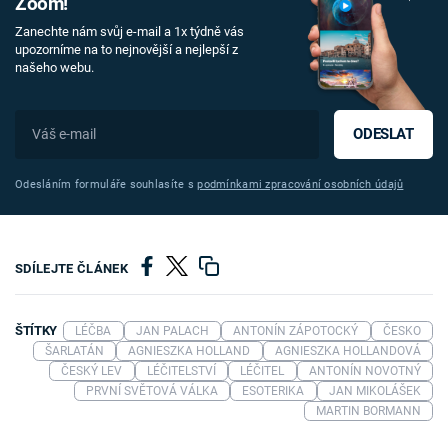
Zoom!
Zanechte nám svůj e-mail a 1x týdně vás
upozorníme na to nejnovější a nejlepší z
našeho webu.
ODESLAT
Odesláním formuláře souhlasíte s
podmínkami zpracování osobních údajů
SDÍLEJTE ČLÁNEK
ŠTÍTKY
LÉČBA
JAN PALACH
ANTONÍN ZÁPOTOCKÝ
ČESKO
ŠARLATÁN
AGNIESZKA HOLLAND
AGNIESZKA HOLLANDOVÁ
ČESKÝ LEV
LÉČITELSTVÍ
LÉČITEL
ANTONÍN NOVOTNÝ
PRVNÍ SVĚTOVÁ VÁLKA
ESOTERIKA
JAN MIKOLÁŠEK
MARTIN BORMANN