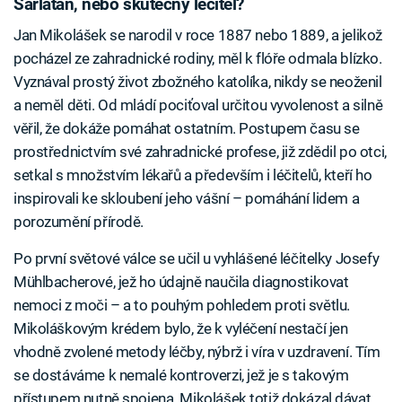
Šarlatán, nebo skutečný léčitel?
Jan Mikolášek se narodil v roce 1887 nebo 1889, a jelikož
pocházel ze zahradnické rodiny, měl k flóře odmala blízko.
Vyznával prostý život zbožného katolíka, nikdy se neoženil
a neměl děti. Od mládí pociťoval určitou vyvolenost a silně
věřil, že dokáže pomáhat ostatním. Postupem času se
prostřednictvím své zahradnické profese, již zdědil po otci,
setkal s množstvím lékařů a především i léčitelů, kteří ho
inspirovali ke skloubení jeho vášní – pomáhání lidem a
porozumění přírodě.
Po první světové válce se učil u vyhlášené léčitelky Josefy
Mühlbacherové, jež ho údajně naučila diagnostikovat
nemoci z moči – a to pouhým pohledem proti světlu.
Mikoláškovým krédem bylo, že k vyléčení nestačí jen
vhodně zvolené metody léčby, nýbrž i víra v uzdravení. Tím
se dostáváme k nemalé kontroverzi, jež je s takovým
přístupem nutně spojena. Mikolášek totiž dokázal dávat