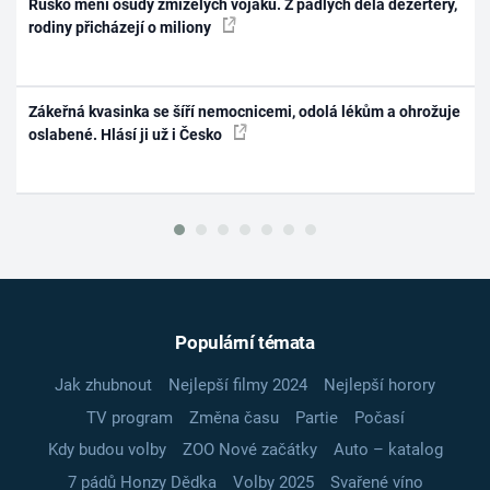
Rusko mění osudy zmizelých vojáků. Z padlých dělá dezertéry,
rodiny přicházejí o miliony
Zákeřná kvasinka se šíří nemocnicemi, odolá lékům a ohrožuje
oslabené. Hlásí ji už i Česko
Populární témata
Jak zhubnout
Nejlepší filmy 2024
Nejlepší horory
TV program
Změna času
Partie
Počasí
Kdy budou volby
ZOO Nové začátky
Auto – katalog
7 pádů Honzy Dědka
Volby 2025
Svařené víno