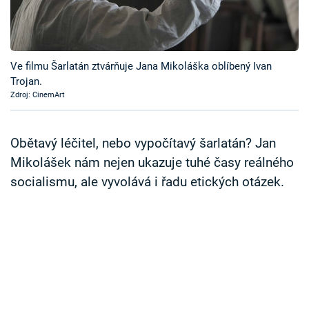
Časopis
Sledujte prima+
Ve filmu Šarlatán ztvárňuje Jana Mikoláška oblíbený Ivan
Trojan.
Přihlášení
Zdroj: CinemArt
Sledujte nás
Obětavý léčitel, nebo vypočítavý šarlatán? Jan
Mikolášek nám nejen ukazuje tuhé časy reálného
socialismu, ale vyvolává i řadu etických otázek.