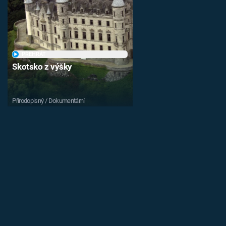
PŘEHRÁT
Skotsko z výšky
Přírodopisný / Dokumentární