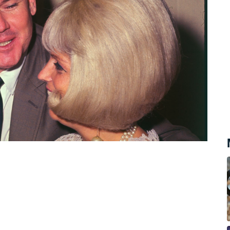
hirurga Samuela Holmese Shepparda a
poté, co se pár odebral ke spánku, byla
a policie. Sheppard ležel do půli těla
nou na kalhotách. Jeho těhotná manželka