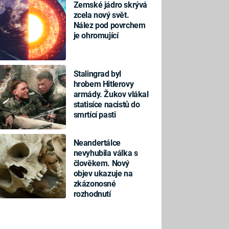
Zemské jádro skrývá
zcela nový svět.
Nález pod povrchem
je ohromující
Stalingrad byl
hrobem Hitlerovy
armády. Žukov vlákal
statisíce nacistů do
smrtící pasti
Neandertálce
nevyhubila válka s
člověkem. Nový
objev ukazuje na
zkázonosné
rozhodnutí