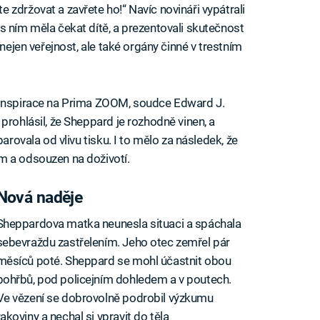
zdržovat a zavřete ho!“ Navíc novináři vypátrali
s ním měla čekat dítě, a prezentovali skutečnost
 nejen veřejnost, ale také orgány činné v trestním
konspirace na Prima ZOOM, soudce Edward J.
prohlásil, že Sheppard je rozhodně vinen, a
arovala od vlivu tisku. I to mělo za následek, že
m a odsouzen na doživotí.
Nová naděje
Sheppardova matka neunesla situaci a spáchala
sebevraždu zastřelením. Jeho otec zemřel pár
měsíců poté. Sheppard se mohl účastnit obou
pohřbů, pod policejním dohledem a v poutech.
Ve vězení se dobrovolně podrobil výzkumu
rakoviny a nechal si vpravit do těla