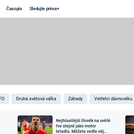
Časopis
Sledujte prima+
Věda a
Války
technika
STUDENÁ V
KORONAVIRUS
VÁLKA VE
VIETNAMU
VESMÍR
VÁLEČNÉ FI
MARS
SERIÁLY
FO
Druhá světová válka
Záhady
Vetřelci dávnověku
Nejhlasitější člověk na světě
Záhady a
Zajímav
řve stejně jako motor
letadla. Můžete vedle něj
konspirace