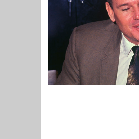
hodinách končil večírek neuroc
jeho manželky Marilyn. Pár hodin 
na místo jejich sousedem přivolán
svlečený na ulici s krvavou skvr
ležela v posteli ubita k smrti.