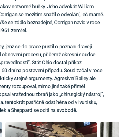
rakovinotvorné buňky. Jeho advokát William
Corrigan se mezitím snažil o odvolání, leč marně.
Vše se zdálo beznadějné, Corrigan navíc v roce
1961 zemřel.
y, jenž se do práce pustil o poznání dravěji.
hl obnovení procesu, přičemž okresní soudce
ravedlnosti“. Stát Ohio dostal příkaz
60 dní na postavení případu. Soud začal v roce
ticky stejné argumenty. Agresivní Bailey ale
nty rozcupoval, mimo jiné také přiměl
psal vražednou zbraň jako „chirurgický nástroj“,
a, tentokrát patřičně odstíněna od vlivu tisku,
dek a Sheppard se ocitl na svobodě.