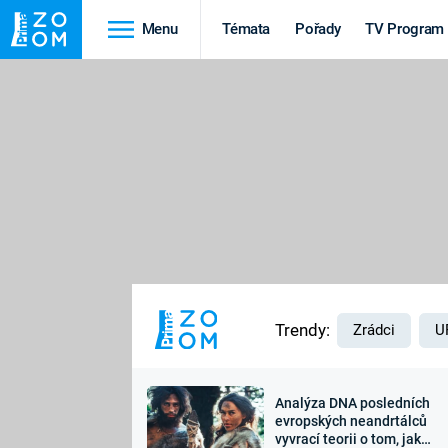
Menu
Témata
Pořady
TV Program
Cestování
Historie
HRADY A ZÁMKY
VIKINGOVÉ
HEDVÁBNÁ STEZKA
EPIDEMIE A
PANDEMIE
PŘÍRODA
STAROVĚKÝ EGYPT
Trendy:
Zrádci
U
Analýza DNA posledních
Druhá
Výročí
evropských neandrtálců
vyvrací teorii o tom, jak
světová válka