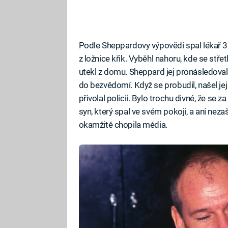
Podle Sheppardovy výpovědi spal lékař 3.
z ložnice křik. Vyběhl nahoru, kde se stř
utekl z domu. Sheppard jej pronásledoval,
do bezvědomí. Když se probudil, našel j
přivolal policii. Bylo trochu divné, že s
syn, který spal ve svém pokoji, a ani ne
okamžitě chopila média.