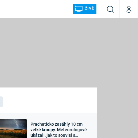
ŽIVĚ
Vyhledávání
Můj p
Prima+
ÁLKA
CNN Prima NEWS
Prima FRESH
Prima LIVING
LMY A
Prima Ženy
Prima LAJK
Prachaticko zasáhly 10 cm
osti
velké kroupy. Meteorologové
Sledujte nás
ukázali, jak to souvisí s