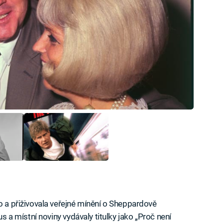
o a přiživovala veřejné mínění o Sheppardově
us a místní noviny vydávaly titulky jako „Proč není