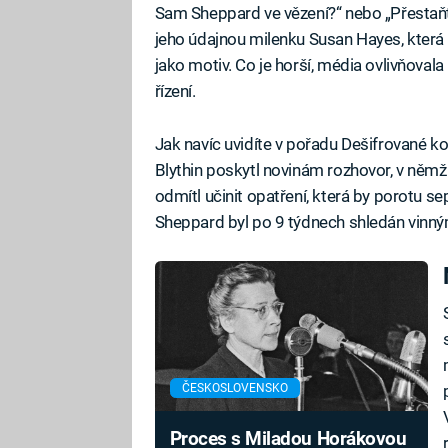
Sam Sheppard ve vězení?“ nebo „Přestaňte 
jeho údajnou milenku Susan Hayes, která 
jako motiv. Co je horší, média ovlivňovala
řízení.
Jak navíc uvidíte v pořadu Dešifrované 
Blythin poskytl novinám rozhovor, v němž 
odmítl učinit opatření, která by porotu sep
Sheppard byl po 9 týdnech shledán vinný
ČESKOSLOVENSKO
Proces s Miladou Horákovou