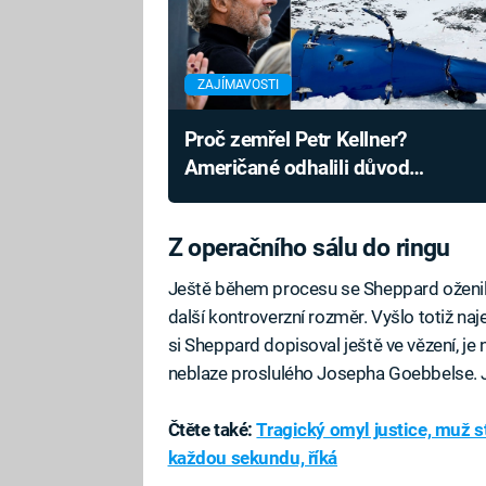
ZAJÍMAVOSTI
Proč zemřel Petr Kellner?
Američané odhalili důvod
nehody v nové zprávě
Z operačního sálu do ringu
Ještě během procesu se Sheppard oženil 
další kontroverzní rozměr. Vyšlo totiž n
si Sheppard dopisoval ještě ve vězení, je
neblaze proslulého Josepha Goebbelse. Je
Čtěte také:
Tragický omyl justice, muž s
každou sekundu, říká