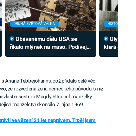
DRUHÁ SVĚTOVÁ VÁLKA
HISTORIE
Obávanému dělu USA se
Olympijská blamáž,
říkalo mlýnek na maso. Podívejte
která otřásl
se na palbu 2 200 ran za minutu
policie šla n
teroristy s p
s Ariane Tebbejohanns, což přidalo celé věci
ajevo, že rozvedená žena německého původu, s níž
 nevlastní sestrou Magdy Ritschel, manželky
jich manželství skončilo 7. října 1969.
trávil ve vězení 21 let neprávem. Trpěl jsem