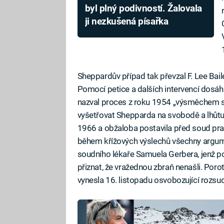
byl plný podivností. Žalovala
ji nezkušená písařka
Sheppardův případ tak převzal F. Lee Baile
Pomocí petice a dalších intervencí dosá
nazval proces z roku 1954 „výsměchem sp
vyšetřovat Shepparda na svobodě a lhůtu 
1966 a obžaloba postavila před soud prak
během křížových výslechů všechny argume
soudního lékaře Samuela Gerbera, jenž po
přiznat, že vražednou zbraň nenašli. Porot
vynesla 16. listopadu osvobozující rozsu