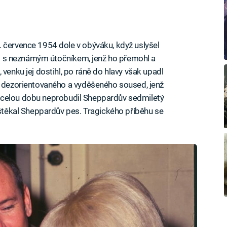
 července 1954 dole v obýváku, když uslyšel
etl s neznámým útočníkem, jenž ho přemohl a
 venku jej dostihl, po ráně do hlavy však upadl
ej dezorientovaného a vyděšeného soused, jenž
e za celou dobu neprobudil Sheppardův sedmiletý
zaštěkal Sheppardův pes. Tragického příběhu se