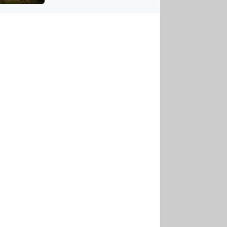
US
tornádem
RSUS
ZE A