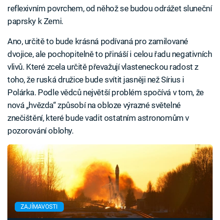
reflexivním povrchem, od něhož se budou odrážet sluneční
paprsky k Zemi.
Ano, určitě to bude krásná podívaná pro zamilované
dvojice, ale pochopitelně to přináší i celou řadu negativních
vlivů. Které zcela určitě převažují vlasteneckou radost z
toho, že ruská družice bude svítit jasněji než Sírius i
Polárka. Podle vědců největší problém spočívá v tom, že
nová „hvězda“ způsobí na obloze výrazné světelné
znečištění, které bude vadit ostatním astronomům v
pozorování oblohy.
ZAJÍMAVOSTI