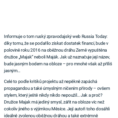
Informuje o tom ruský zpravodajský web Russia Today:
díky tomu, že se podařilo získat dostatek financí, bude v
polovině roku 2016 na oběžnou dráhu Země vypuštěna
družice „Majak“ neboli Maják. Jak už naznačuje její název,
bude jasným bodem na obloze – pro mnohé však až příliš
jasným…
Celé to podle kritiků projektu až nepěkně zapáchá
propagandou a také úmyslným ničením přírody – ovšem
stylem, který ještě nikdy nikdo nepoužil… Jak a proč?
Družice Majak má jediný smysl, zářit na obloze víc než
cokoliv jiného s výjimkou Měsíce. Její autoři toho dosáhli
ideálně zvolenou oběžnou dráhou a také extrémně