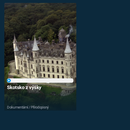
PŘEHRÁT
Skotsko z výšky
Dokumentární / Přírodopisný