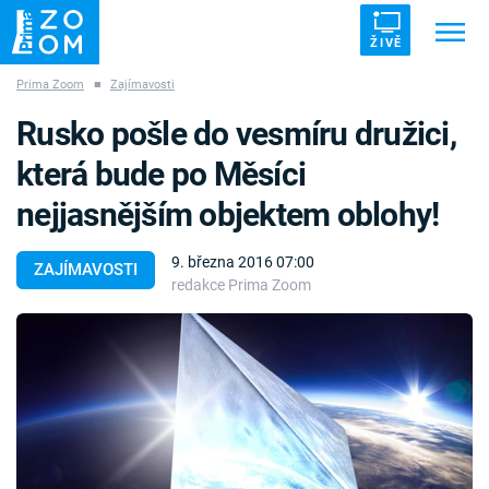
ŽIVĚ
Prima Zoom
■
Zajímavosti
Trendy:
ZRÁDCI
UFO
DRUHÁ SVĚTOVÁ VÁLKA
Rusko pošle do vesmíru družici,
ZÁHADY
VETŘELCI DÁVNOVĚKU
která bude po Měsíci
nejjasnějším objektem oblohy!
9. března 2016 07:00
ZAJÍMAVOSTI
redakce Prima Zoom
Témata
Témata
Pořady
TV Program