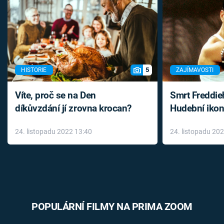
5
HISTORIE
ZAJÍMAVOSTI
Víte, proč se na Den
Smrt Freddie
díkůvzdání jí zrovna krocan?
Hudební ikon
až do konce 
24. listopadu 2022 13:40
24. listopadu 20
léky
POPULÁRNÍ FILMY NA PRIMA ZOOM