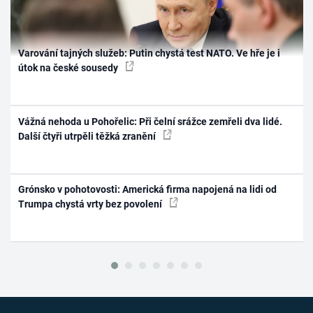
Varování tajných služeb: Putin chystá test NATO. Ve hře je i
útok na české sousedy
Vážná nehoda u Pohořelic: Při čelní srážce zemřeli dva lidé.
Další čtyři utrpěli těžká zranění
Grónsko v pohotovosti: Americká firma napojená na lidi od
Trumpa chystá vrty bez povolení