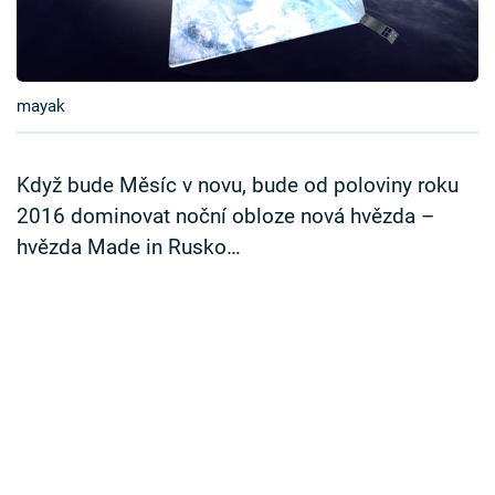
Časopis
Sledujte prima+
mayak
Přihlášení
Když bude Měsíc v novu, bude od poloviny roku
2016 dominovat noční obloze nová hvězda –
Sledujte nás
hvězda Made in Rusko…