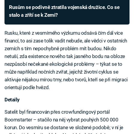
Rusům se podivně ztratila vojenská družice. Co se
stalo a zřítí se k Zemi?
Rusku, které z vesmírného výzkumu odsává čím dál více
financí, to asi zase tolik vadit nebude, ale vědci v ostatních
zemích s tím nepochybně problém mít budou. Nikdo
netuší, zda existence nového tak jasného bodu na obloze
nezpůsobí nečekané ekologické problémy – týkat se to
může například nočních zvířat, jejichž životní cyklus se
aktivuje nějakou mírou tmy, nebo tvorů, kteří se při migraci
orientují podle hvězd.
Detaily
Satelit byl financován přes crowfundingový portál
Boomstarter – stačilo na něj vybrat pouhých 500 000
korun. Do vesmíru se dostane ve složené podobě; v ní je