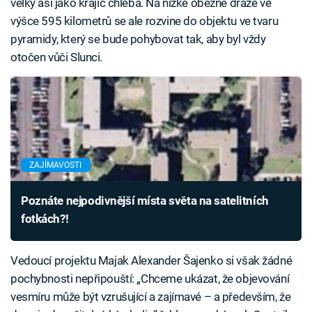
velký asi jako krajíc chleba. Na nízké oběžné dráze ve
výšce 595 kilometrů se ale rozvine do objektu ve tvaru
pyramidy, který se bude pohybovat tak, aby byl vždy
otočen vůči Slunci.
ZAJÍMAVOSTI
Poznáte nejpodivnější místa světa na satelitních
fotkách?!
Vedoucí projektu Majak Alexander Šajenko si však žádné
pochybnosti nepřipouští: „Chceme ukázat, že objevování
vesmíru může být vzrušující a zajímavé – a především, že