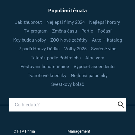
Populární témata
Jak zhubnout
Nejlepší filmy 2024
Nejlepší horory
TV program
Změna času
Partie
Počasí
Kdy budou volby
ZOO Nové začátky
Auto – katalog
7 pádů Honzy Dědka
Volby 2025
Svařené víno
Tatarák podle Pohlreicha
Aloe vera
Pěstování lichořeřišnice
Výpočet ascendentu
Tvarohové knedlíky
Nejlepší palačinky
Švestkový koláč
O FTV Prima
Management