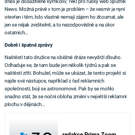
dnes je dosažitelné kýmkoliv,“ řekl pro ruský web Sputnik
News. Možná právě v tom je problém – že vesmír je nyní
otevřen i těm, kdo vlastně nemají zájem ho zkoumat, ale
jen se nějak zviditelnit, a to nezodpovědně a na úkor
ostatních…
Dobré i špatné zprávy
Naštěstí tato družice na oběžné dráze nevydrží dlouho.
Odhaduje se, že tam bude jen několik týdnů a pak se
naštěstí zřítí. Bohužel, může se ukázat, že tento projekt si
najde své nástupce, například z řad reklamních
společností, bojí se astronomové. Pak by se mohlo
snadno stát, že se noční obloha změní v největší reklamní
plochu v dějinách…
redakce Prima Zoom